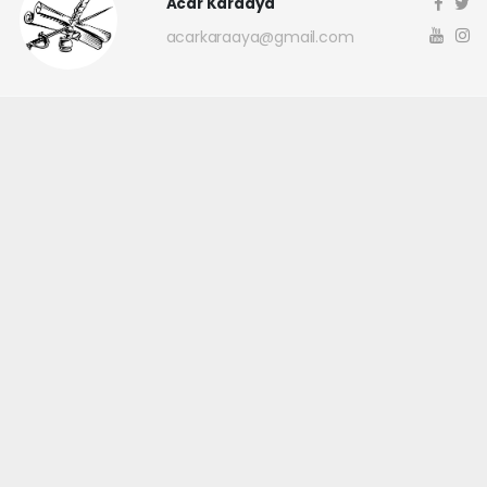
Acar Karaaya
acarkaraaya@gmail.com
Okuyucu Yorumları
(0)
Gönder
Yorum yazarak Topluluk Kuralları’nı kabul etmiş bulunuyor ve
canakkaleninsesi.com sitesine yaptığınız yorumunuzla ilgili doğrudan veya
dolaylı tüm sorumluluğu tek başınıza üstleniyorsunuz. Yazılan tüm
yorumlardan site yönetimi hiçbir şekilde sorumlu tutulamaz.
haber paketi
haber scripti
haber yazılımı
Tüm hakları saklı tutulmaktadır.Copyright 2026©