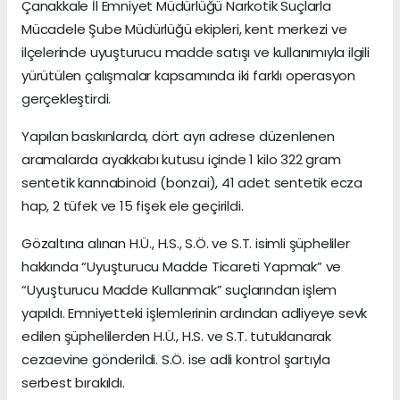
Çanakkale İl Emniyet Müdürlüğü Narkotik Suçlarla
Mücadele Şube Müdürlüğü ekipleri, kent merkezi ve
ilçelerinde uyuşturucu madde satışı ve kullanımıyla ilgili
yürütülen çalışmalar kapsamında iki farklı operasyon
gerçekleştirdi.
Yapılan baskınlarda, dört ayrı adrese düzenlenen
aramalarda ayakkabı kutusu içinde 1 kilo 322 gram
sentetik kannabinoid (bonzai), 41 adet sentetik ecza
hap, 2 tüfek ve 15 fişek ele geçirildi.
Gözaltına alınan H.Ü., H.S., S.Ö. ve S.T. isimli şüpheliler
hakkında “Uyuşturucu Madde Ticareti Yapmak” ve
“Uyuşturucu Madde Kullanmak” suçlarından işlem
yapıldı. Emniyetteki işlemlerinin ardından adliyeye sevk
edilen şüphelilerden H.Ü., H.S. ve S.T. tutuklanarak
cezaevine gönderildi. S.Ö. ise adli kontrol şartıyla
serbest bırakıldı.