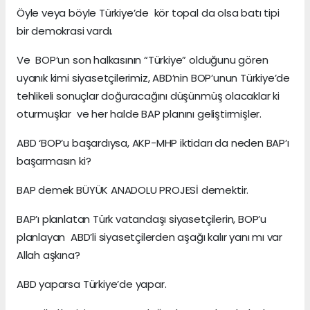
Öyle veya böyle Türkiye’de kör topal da olsa batı tipi
bir demokrasi vardı.
Ve BOP’un son halkasının “Türkiye” olduğunu gören
uyanık kimi siyasetçilerimiz, ABD’nin BOP’unun Türkiye’de
tehlikeli sonuçlar doğuracağını düşünmüş olacaklar ki
oturmuşlar ve her halde BAP planını geliştirmişler.
ABD ‘BOP’u başardıysa, AKP-MHP iktidarı da neden BAP’ı
başarmasın ki?
BAP demek BÜYÜK ANADOLU PROJESİ demektir.
BAP’ı planlatan Türk vatandaşı siyasetçilerin, BOP’u
planlayan ABD’li siyasetçilerden aşağı kalır yanı mı var
Allah aşkına?
ABD yaparsa Türkiye’de yapar.