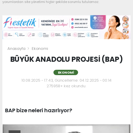
yorumlardan site yönetimi hiçbir şekilde sorumlu tutulamaz.
Anasayfa
Ekonomi
BÜYÜK ANADOLU PROJESİ (BAP)
EKONOMI
10.08.2025 - 17:43, Güncelleme: 04.12.2025 - 00:14
275958+ kez okundu.
BAP bize neleri hazırlıyor?