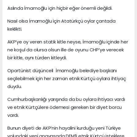
Aslında İmamoğlu için hiçbir eğer önemli değildi.
Nasıl olsa İmamoğlu için Atatürkçü oylar çantada
keklikti.
AKP’ye oy veren statik kitle neyse, İmamoğlu içinde her
ne koşul da olursa olsun ille de oyunu CHP’ye verecek
bir kitle, aynı türden kitleydi.
Oportünist düşünceli İmamoğlu belediye başkanı
seçilebilmek için her zaman etnik Kürtçü oylara ihtiyaç
duydu.
Cumhurbaşkanlığı yarışında da bu oylara ihtiyacı vardı
ve etnik Kürtçülere ödemesi gereken bir diyet borcu
vardı.
Bunun diyeti de AKP’nin hayalini kurduğu yeni Türkiye
yolundaki yeni anayasada DEM’li etnik Kürtçü isteklere