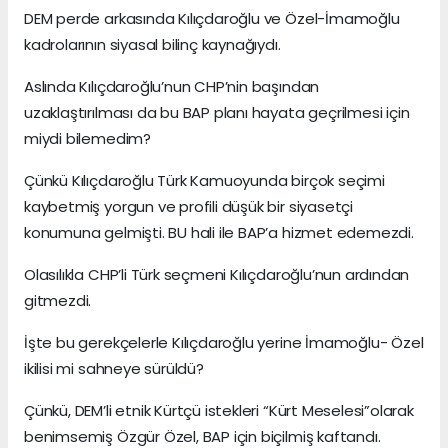
DEM perde arkasında Kılıçdaroğlu ve Özel-İmamoğlu
kadrolarının siyasal bilinç kaynağıydı.
Aslında Kılıçdaroğlu’nun CHP’nin başından
uzaklaştırılması da bu BAP planı hayata geçrilmesi için
miydi bilemedim?
Çünkü Kılıçdaroğlu Türk Kamuoyunda birçok seçimi
kaybetmiş yorgun ve profili düşük bir siyasetçi
konumuna gelmişti. BU hali ile BAP’a hizmet edemezdi.
Olasılıkla CHP’li Türk seçmeni Kılıçdaroğlu’nun ardından
gitmezdi.
İşte bu gerekçelerle Kılıçdaroğlu yerine İmamoğlu- Özel
ikilisi mi sahneye sürüldü?
Çünkü, DEM’li etnik Kürtçü istekleri “Kürt Meselesi”olarak
benimsemiş Özgür Özel, BAP için biçilmiş kaftandı.