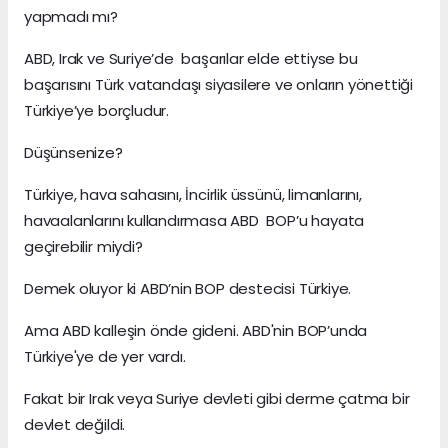
yapmadı mı?
ABD, Irak ve Suriye’de başarılar elde ettiyse bu
başarısını Türk vatandaşı siyasilere ve onların yönettiği
Türkiye’ye borçludur.
Düşünsenize?
Türkiye, hava sahasını, İncirlik üssünü, limanlarını,
havaalanlarını kullandırmasa ABD BOP’u hayata
geçirebilir miydi?
Demek oluyor ki ABD’nin BOP destecisi Türkiye.
Ama ABD kalleşin önde gideni. ABD'nin BOP’unda
Türkiye'ye de yer vardı.
Fakat bir Irak veya Suriye devleti gibi derme çatma bir
devlet değildi.