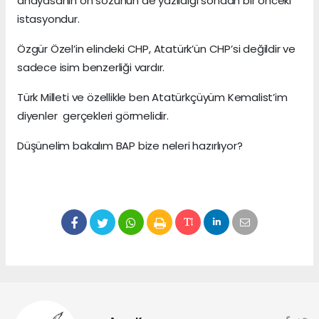
anayasanın ön sözünün de yazıldığı sondan bir önceki
istasyondur.
Özgür Özel’in elindeki CHP, Atatürk’ün CHP’si değildir ve
sadece isim benzerliği vardır.
Türk Milleti ve özellikle ben Atatürkçüyüm Kemalist’im
diyenler gerçekleri görmelidir.
Düşünelim bakalım BAP bize neleri hazırlıyor?