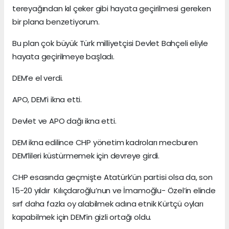
tereyağından kıl çeker gibi hayata geçirilmesi gereken
bir plana benzetiyorum.
Bu plan çok büyük Türk milliyetçisi Devlet Bahçeli eliyle
hayata geçirilmeye başladı.
DEM’e el verdi.
APO, DEM’i ikna etti.
Devlet ve APO dağı ikna etti.
DEM ikna edilince CHP yönetim kadroları mecburen
DEM’lileri küstürmemek için devreye girdi.
CHP esasında geçmişte Atatürk’ün partisi olsa da, son
15-20 yıldır Kılıçdaroğlu’nun ve İmamoğlu- Özel’in elinde
sırf daha fazla oy alabilmek adına etnik Kürtçü oyları
kapabilmek için DEM’in gizli ortağı oldu.