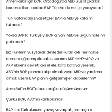
Amerikalılar için BOP, Ortadoğu’da ABD ulusal çıkarları
korumak iken acaba BAP Türkiye’de ne işe yarayacak?
Türk vatandaşı siyasetçiler BAP’la ABD’ye kafa mı
tutacak?
Yoksa BAP’la Türkiye’yi BOP’a, yani ABD’ye uygun hale mi
getirecek?
Biz Türklerin yüzyıllardır devletler kuran aklı her halde
dumura uğramış olacak ki, sanırım AKP-MHP-APO ve
AKP eksenli devleti aklı el ele, kafa kafaya vererek,
ABD’nin BOP planına rakip olmak veya ABD’ye yardımcı
olmak üzere BAP planını geliştirmişler olabilirler mi?
Ama BAP'ın BOP'a benzediğini düşünmüyorum.
Çünkü BOP, ABD’nin kanlı planıdır.
BAP ise; Türk ulusunu yavaş yavaş, alıştıra alıştıra