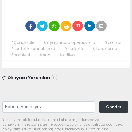
#Çanakkale
#uyuşturucu operasyonu
#bonzai
#sentetik kannabinoid
#narkotik
#tutuklama
#emniyet
#suç
#adliye
Okuyucu Yorumları
(0)
Gönder
Yorum yazarak Topluluk Kuralları’nı kabul etmiş bulunuyor ve
canakkaleninsesi.com sitesine yaptığınız yorumunuzla ilgili doğrudan veya
dolaylı tüm sorumluluğu tek başınıza üstleniyorsunuz. Yazılan tüm