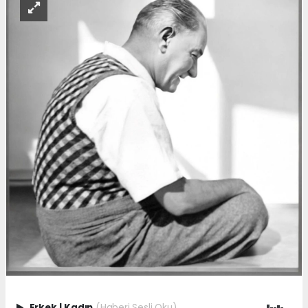
Erkek
|
Kadın
(Haberi Sesli Oku)