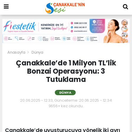
Anasayfa
Dünya
Çanakkale’de 1 Milyon TL’lik
Bonzai Operasyonu: 3
Tutuklama
DÜNYA
20.06.2025 - 12:33, Güncelleme: 20.06.2025 - 12:34
9656+ kez okundu.
Çanakkale’de uyuşturucuya yönelik iki ayrı