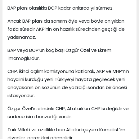
BAP planı olasılıkla BOP kadar onlarca yıl sürmez.
Ancak BAP planı da sanırım öyle veya böyle on yıldan
fazla süredir AKP’nin ön hazırlık sürecinden geçtiği de
yadsınamaz.
BAP veya BOP’un koç başı Özgür Özel ve Ekrem
İmamoğlu’dur.
CHP, ikinci açılım komisyonuna katılarak, AKP ve MHP’nin
hayalini kurduğu yeni Türkiye’yi hayata geçirecek yeni
anayasanın ön sözünün de yazıldığı sondan bir önceki
istasyondur.
Özgür Özel’in elindeki CHP, Atatürk’ün CHP’si değildir ve
sadece isim benzerliği vardır.
Türk Milleti ve özellikle ben Atatürkçüyüm Kemalist’im
diyenler gerçekleri görmelidir.