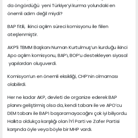
da öngördüğü yeni Türkiye’yi kurma yolundaki en
önemli adım değil miydi?
BAP fitili, ikinci açılım süreci komisyonu ile fiilen
ateşlenmiştir.
AKP’li TBMM Başkanı Numan Kurtulmuş’un kurduğu ikinci
Apo açılım komisyonu, BAP’ı, BOP’u destekleyen siyasal
yapılardan oluşuverdi.
Komisyon’un en önemli eksikliği, CHP’nin olmaması
olabilirdi.
Her ne kadar AKP, devleti de organize ederek BAP
planını geliştirmiş olsa da, kendi tabanı ile ve APO’cu
DEM tabanı ile BAP’ı başaramayacağını çok iyi biliyordu.
Halkta oldukça karşılığı olan İYİ Parti ve Zafer Partisi
karşında öyle veya böyle bir MHP vardı.