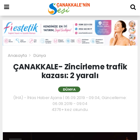
Anasayfa
Dünya
ÇANAKKALE- Zincirleme trafik
kazası: 2 yaralı
DÜNYA
(İHA) - İhlas Haber Ajansı | 06.09.2019 - 09:04, Güncelleme:
06.09.2019 - 09:04
4376+ kez okundu.