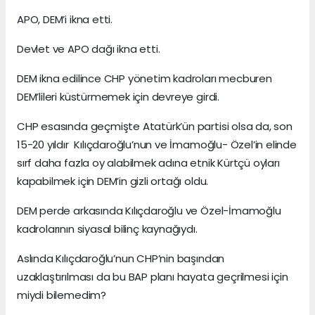
APO, DEM’i ikna etti.
Devlet ve APO dağı ikna etti.
DEM ikna edilince CHP yönetim kadroları mecburen
DEM’lileri küstürmemek için devreye girdi.
CHP esasında geçmişte Atatürk’ün partisi olsa da, son
15-20 yıldır Kılıçdaroğlu’nun ve İmamoğlu- Özel’in elinde
sırf daha fazla oy alabilmek adına etnik Kürtçü oyları
kapabilmek için DEM’in gizli ortağı oldu.
DEM perde arkasında Kılıçdaroğlu ve Özel-İmamoğlu
kadrolarının siyasal bilinç kaynağıydı.
Aslında Kılıçdaroğlu’nun CHP’nin başından
uzaklaştırılması da bu BAP planı hayata geçrilmesi için
miydi bilemedim?