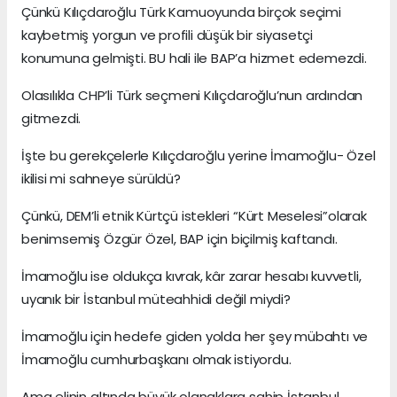
Çünkü Kılıçdaroğlu Türk Kamuoyunda birçok seçimi
kaybetmiş yorgun ve profili düşük bir siyasetçi
konumuna gelmişti. BU hali ile BAP’a hizmet edemezdi.
Olasılıkla CHP’li Türk seçmeni Kılıçdaroğlu’nun ardından
gitmezdi.
İşte bu gerekçelerle Kılıçdaroğlu yerine İmamoğlu- Özel
ikilisi mi sahneye sürüldü?
Çünkü, DEM’li etnik Kürtçü istekleri “Kürt Meselesi”olarak
benimsemiş Özgür Özel, BAP için biçilmiş kaftandı.
İmamoğlu ise oldukça kıvrak, kâr zarar hesabı kuvvetli,
uyanık bir İstanbul müteahhidi değil miydi?
İmamoğlu için hedefe giden yolda her şey mübahtı ve
İmamoğlu cumhurbaşkanı olmak istiyordu.
Ama elinin altında büyük olanaklara sahip İstanbul