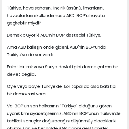
Türkiye, hava sahasını, İncirlik üssünü, limanlarını,
havaalanlarını kullandırmasa ABD BOP’u hayata
geçirebilir miydi?
Demek oluyor ki ABD’nin BOP destecisi Türkiye.
Ama ABD kalleşin önde gideni. ABD'nin BOP’unda
Türkiye'ye de yer vardı.
Fakat bir Irak veya Suriye devleti gibi derme çatma bir
devlet değildi.
Öyle veya böyle Türkiye’de kör topal da olsa batı tipi
bir demokrasi vardı.
Ve BOP’un son halkasının “Türkiye” olduğunu gören
uyanık kimi siyasetçilerimiz, ABD’nin BOP’unun Türkiye’de
tehlikeli sonuçlar doğuracağını düşünmüş olacaklar ki
oturmuşlar ve her halde BAP planını geliştirmişler.