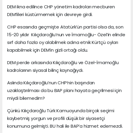
DEM ikna edilince CHP yönetim kadroları mecburen
DEM’lileri küstürmemek için devreye girdi.
CHP esasında geçmişte Atatürk’ün partisi olsa da, son
15-20 yıldır Kılıçdaroğlu’nun ve İmamoğlu- Özel’in elinde
sırf daha fazla oy alabilmek adına etnik Kürtçü oyları
kapabilmek için DEM’in gizli ortağı oldu.
DEM perde arkasında Kılıçdaroğlu ve Özel-İmamoğlu
kadrolarının siyasal bilinç kaynağıydı.
Aslında Kılıçdaroğlu’nun CHP’nin başından
uzaklaştırılması da bu BAP planı hayata geçrilmesi için
miydi bilemedim?
Çünkü Kılıçdaroğlu Türk Kamuoyunda birçok seçimi
kaybetmiş yorgun ve profili düşük bir siyasetçi
konumuna gelmişti. BU hali ile BAP’a hizmet edemezdi.