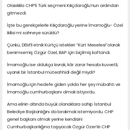
Olasılıkla CHP’li Türk seçmeni Kılıçdaroğlu’nun ardından
gitmezdi.
İşte bu gerekçelerle Kılıçdaroğlu yerine İmamoğlu- Özel
ikilisi mi sahneye sürüldü?
Çünkü, DEM’li etnik Kürtçü istekleri “Kürt Meselesi”olarak
benimsemiş Özgür Özel, BAP için biçilmiş kaftandı.
İmamoğlu ise oldukça kıvrak, kâr zarar hesabı kuvvetli,
uyanık bir İstanbul müteahhidi değil miydi?
İmamoğlu için hedefe giden yolda her şey mübahtı ve
İmamoğlu cumhurbaşkanı olmak istiyordu.
Ama elinin altında büyük olanaklara sahip İstanbul
Belediye Başkanlığını da bırakmak istemiyordu. CHP
genel başkanı olmak yerine kendisini
Cumhurbaşkanlığına taşıyacak Özgür Özer’éi CHP