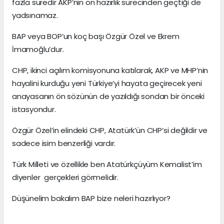
fazla süredir AKP’nin ön hazırlık sürecinden geçtiği de
yadsınamaz.
BAP veya BOP’un koç başı Özgür Özel ve Ekrem
İmamoğlu’dur.
CHP, ikinci açılım komisyonuna katılarak, AKP ve MHP’nin
hayalini kurduğu yeni Türkiye’yi hayata geçirecek yeni
anayasanın ön sözünün de yazıldığı sondan bir önceki
istasyondur.
Özgür Özel’in elindeki CHP, Atatürk’ün CHP’si değildir ve
sadece isim benzerliği vardır.
Türk Milleti ve özellikle ben Atatürkçüyüm Kemalist’im
diyenler gerçekleri görmelidir.
Düşünelim bakalım BAP bize neleri hazırlıyor?