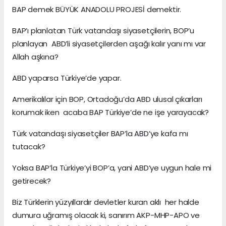
BAP demek BÜYÜK ANADOLU PROJESİ demektir.
BAP’ı planlatan Türk vatandaşı siyasetçilerin, BOP’u
planlayan ABD’li siyasetçilerden aşağı kalır yanı mı var
Allah aşkına?
ABD yaparsa Türkiye’de yapar.
Amerikalılar için BOP, Ortadoğu’da ABD ulusal çıkarları
korumak iken acaba BAP Türkiye’de ne işe yarayacak?
Türk vatandaşı siyasetçiler BAP’la ABD’ye kafa mı
tutacak?
Yoksa BAP’la Türkiye’yi BOP’a, yani ABD’ye uygun hale mi
getirecek?
Biz Türklerin yüzyıllardır devletler kuran aklı her halde
dumura uğramış olacak ki, sanırım AKP-MHP-APO ve