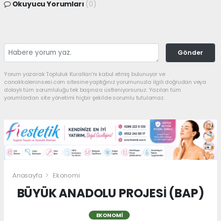
Okuyucu Yorumları
(0)
Gönder
Yorum yazarak Topluluk Kuralları’nı kabul etmiş bulunuyor ve
canakkaleninsesi.com sitesine yaptığınız yorumunuzla ilgili doğrudan veya
dolaylı tüm sorumluluğu tek başınıza üstleniyorsunuz. Yazılan tüm
yorumlardan site yönetimi hiçbir şekilde sorumlu tutulamaz.
Anasayfa
Ekonomi
BÜYÜK ANADOLU PROJESİ (BAP)
EKONOMI