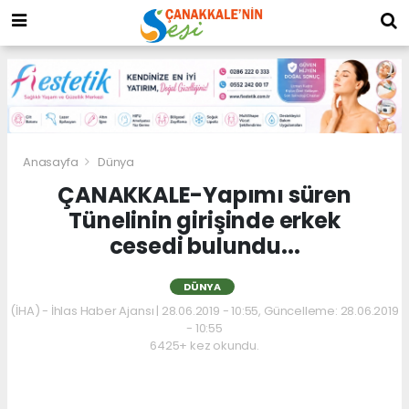
Anasayfa
Dünya
ÇANAKKALE-Yapımı süren
Tünelinin girişinde erkek
cesedi bulundu...
DÜNYA
(İHA) - İhlas Haber Ajansı | 28.06.2019 - 10:55, Güncelleme: 28.06.2019
- 10:55
6425+ kez okundu.