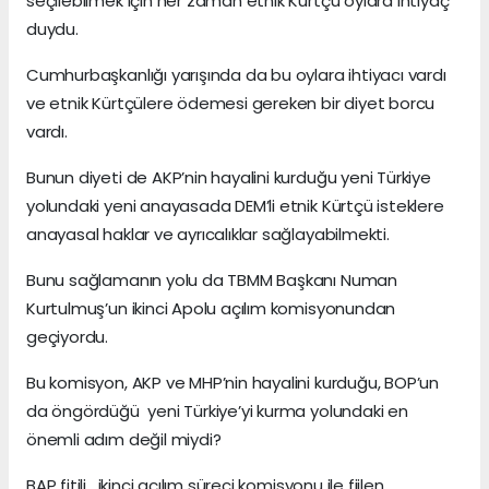
seçilebilmek için her zaman etnik Kürtçü oylara ihtiyaç
duydu.
Cumhurbaşkanlığı yarışında da bu oylara ihtiyacı vardı
ve etnik Kürtçülere ödemesi gereken bir diyet borcu
vardı.
Bunun diyeti de AKP’nin hayalini kurduğu yeni Türkiye
yolundaki yeni anayasada DEM’li etnik Kürtçü isteklere
anayasal haklar ve ayrıcalıklar sağlayabilmekti.
Bunu sağlamanın yolu da TBMM Başkanı Numan
Kurtulmuş’un ikinci Apolu açılım komisyonundan
geçiyordu.
Bu komisyon, AKP ve MHP’nin hayalini kurduğu, BOP’un
da öngördüğü yeni Türkiye’yi kurma yolundaki en
önemli adım değil miydi?
BAP fitili, ikinci açılım süreci komisyonu ile fiilen