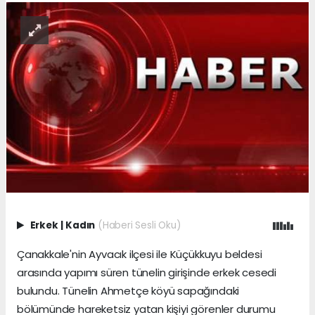
Erkek
|
Kadın
(Haberi Sesli Oku)
Çanakkale'nin Ayvacık ilçesi ile Küçükkuyu beldesi
arasında yapımı süren tünelin girişinde erkek cesedi
bulundu. Tünelin Ahmetçe köyü sapağındaki
bölümünde hareketsiz yatan kişiyi görenler durumu