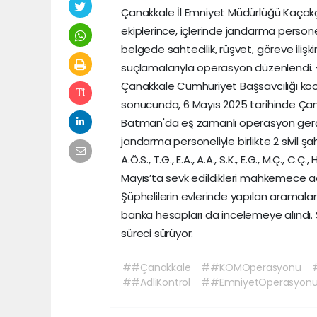
Çanakkale İl Emniyet Müdürlüğü Kaçak
ekiplerince, içlerinde jandarma persone
belgede sahtecilik, rüşvet, göreve ilişk
suçlamalarıyla operasyon düzenlendi. -
Çanakkale Cumhuriyet Başsavcılığı koor
sonucunda, 6 Mayıs 2025 tarihinde Çana
Batman'da eş zamanlı operasyon gerçek
jandarma personeliyle birlikte 2 sivil şahı
A.Ö.S., T.G., E.A., A.A., S.K., E.G., M.Ç., 
Mayıs’ta sevk edildikleri mahkemece adli 
Şüphelilerin evlerinde yapılan aramala
banka hesapları da incelemeye alındı. 
süreci sürüyor.
##Çanakkale
##KOMOperasyonu
##AdliKontrol
##EmniyetOperasyon