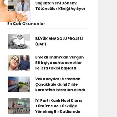
Sağlıkta Yeni Dönem:
Tütüncüler Kliniği Açılıyor
En Çok Okunanlar
BÜYÜK ANADOLU PROJESİ
(BAP)
Emekli İmamʹdan Vurgun
Elli kişiye sahte senetler
ile icra takibi başlattı
Vaka sayıları tırmanan
Çanakkale dahil 7 ilde
karantina kararları alındı
İYİ Parti Kanlı Noel Kıbrıs
Türkü’ne ve Türklüğe
Yönelmiş Bir Katliamdır