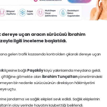
k dereye uçan aracın sürücüsü İbrahim
ayla ilgili inceleme başlatıldı.
ana gelen trafik kazasında kontrolden çıkarak dereye uçan
ık
ilçesine bağlı
Paşaköy
köyü yakınlarında meydana geldi.
 çiftliğine gitmekte olan
İbrahim Tunçaltan
yönetimindeki
nemeyen bir nedenle sürücüsünün direksiyon hâkimiyetini
eye uçtu.
ine jandarma ve sağlık ekipleri sevk edildi. Sağlık ekiplerinin
tan'ın olay yerinde hayatını kaybettiği belirlendi.