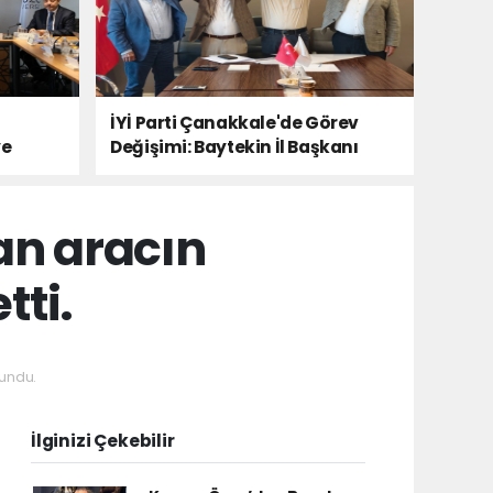
İYİ Parti Çanakkale'de Görev
ye
Değişimi: Baytekin İl Başkanı
an aracın
tti.
undu.
İlginizi Çekebilir