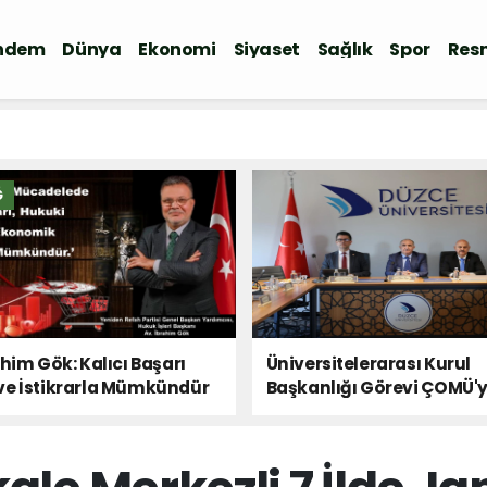
ndem
Dünya
Ekonomi
Siyaset
Sağlık
Spor
Resm
Ğ
ahim Gök: Kalıcı Başarı
Üniversitelerarası Kurul
ve İstikrarla Mümkündür
Başkanlığı Görevi ÇOMÜ'
Devredildi