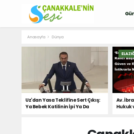
Gü
Anasayfa
Dünya
ELAZI
Uz'dan Yasa Teklifine Sert Çıkış:
Av. İbr
Ya Bebek Katilinin İpi Ya Da
Hukuk 
Milletin Sesi!