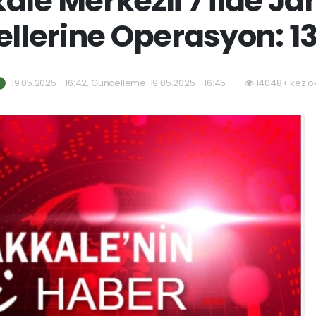
ale Merkezli 7 İlde J
llerine Operasyon: 13
19.05.2025 - 16:42, Güncelleme: 19.05.2025 - 16:45
14048+ kez o