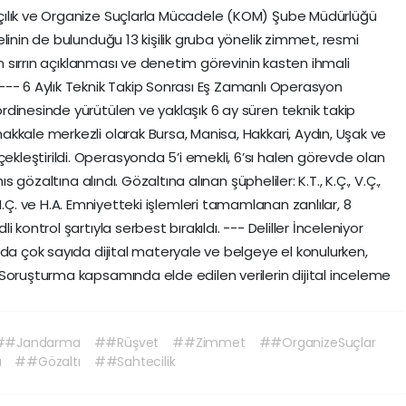
çılık ve Organize Suçlarla Mücadele (KOM) Şube Müdürlüğü
linin de bulunduğu 13 kişilik gruba yönelik zimmet, resmi
in sırrın açıklanması ve denetim görevinin kasten ihmali
-- 6 Aylık Teknik Takip Sonrası Eş Zamanlı Operasyon
dinesinde yürütülen ve yaklaşık 6 ay süren teknik takip
kkale merkezli olarak Bursa, Manisa, Hakkari, Aydın, Uşak ve
leştirildi. Operasyonda 5’i emekli, 6’sı halen görevde olan
s gözaltına alındı. Gözaltına alınan şüpheliler: K.T., K.Ç., V.Ç.,
C.Ç., H.Ç. ve H.A. Emniyetteki işlemleri tamamlanan zanlılar, 8
kontrol şartıyla serbest bırakıldı. --- Deliller İnceleniyor
rda çok sayıda dijital materyale ve belgeye el konulurken,
Soruşturma kapsamında elde edilen verilerin dijital inceleme
##Jandarma
##Rüşvet
##Zimmet
##OrganizeSuçlar
u
##Gözaltı
##Sahtecilik