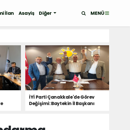
MENÜ
i İlan
Asayiş
Diğer
İYİ Parti Çanakkale'de Görev
ye
Değişimi: Baytekin İl Başkanı