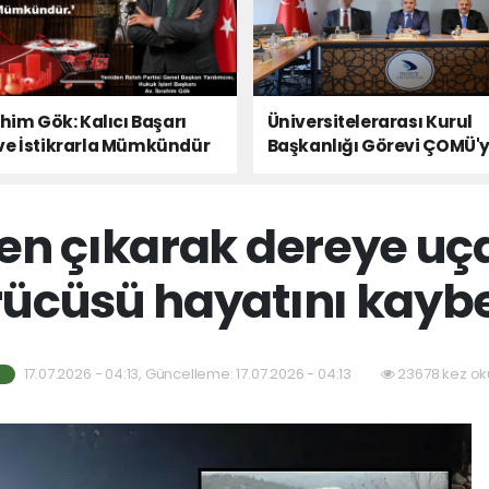
ahim Gök: Kalıcı Başarı
Üniversitelerarası Kurul
ve İstikrarla Mümkündür
Başkanlığı Görevi ÇOMÜ'
Devredildi
en çıkarak dereye uç
ücüsü hayatını kaybe
17.07.2026 - 04:13, Güncelleme: 17.07.2026 - 04:13
23678 kez ok