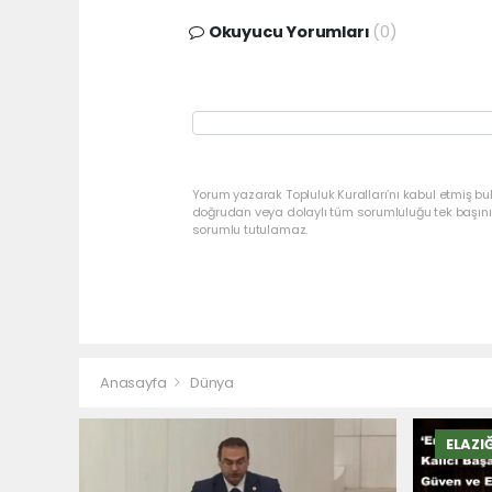
Okuyucu Yorumları
(0)
Yorum yazarak Topluluk Kuralları’nı kabul etmiş bu
doğrudan veya dolaylı tüm sorumluluğu tek başınız
sorumlu tutulamaz.
Anasayfa
Dünya
ELAZI