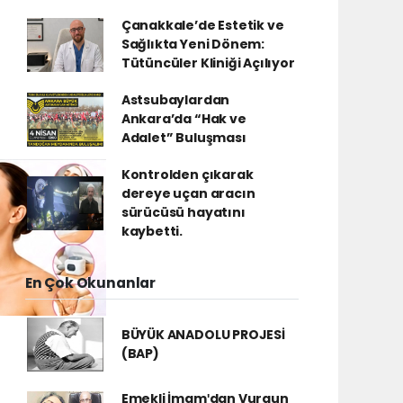
Çanakkale’de Estetik ve
Sağlıkta Yeni Dönem:
Tütüncüler Kliniği Açılıyor
Astsubaylardan
Ankara’da “Hak ve
Adalet” Buluşması
Kontrolden çıkarak
dereye uçan aracın
sürücüsü hayatını
kaybetti.
En Çok Okunanlar
BÜYÜK ANADOLU PROJESİ
(BAP)
Emekli İmamʹdan Vurgun