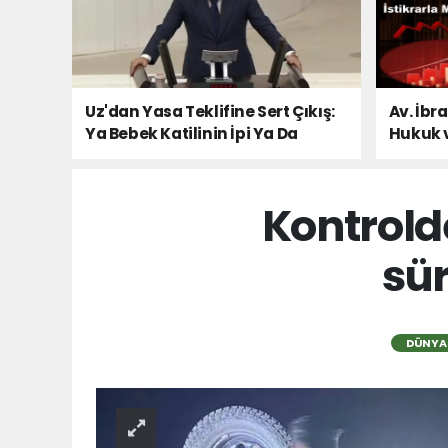
Uz'dan Yasa Teklifine Sert Çıkış:
Av. İbr
Ya Bebek Katilinin İpi Ya Da
Hukuk 
Milletin Sesi!
Kontrold
sür
DÜNYA