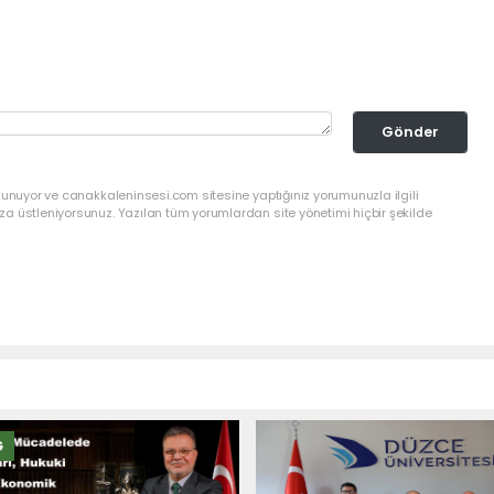
Gönder
lunuyor ve canakkaleninsesi.com sitesine yaptığınız yorumunuzla ilgili
a üstleniyorsunuz. Yazılan tüm yorumlardan site yönetimi hiçbir şekilde
Ğ