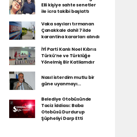
Elli kişiye sahte senetler
ile icra takibi başlattı
Vaka sayıları tırmanan
Çanakkale dahil 7 ilde
karantina kararları alındı
İYİ Parti Kanlı Noel Kıbrıs
Türkü’ne ve Türklüğe
Yönelmiş Bir Katliamdır
Nasıl isterdim mutlu bir
güne uyanmayı...
Belediye Otobüsünde
Taciz İddiası: Baba
Otobüsü Durdurup
Şüpheliyi Darp Etti