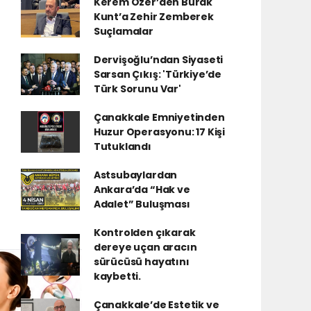
Kerem Özer’den Burak
Kunt’a Zehir Zemberek
Suçlamalar
Dervişoğlu’ndan Siyaseti
Sarsan Çıkış: 'Türkiye’de
Türk Sorunu Var'
Çanakkale Emniyetinden
Huzur Operasyonu: 17 Kişi
Tutuklandı
Astsubaylardan
Ankara’da “Hak ve
Adalet” Buluşması
Kontrolden çıkarak
dereye uçan aracın
sürücüsü hayatını
kaybetti.
Çanakkale’de Estetik ve