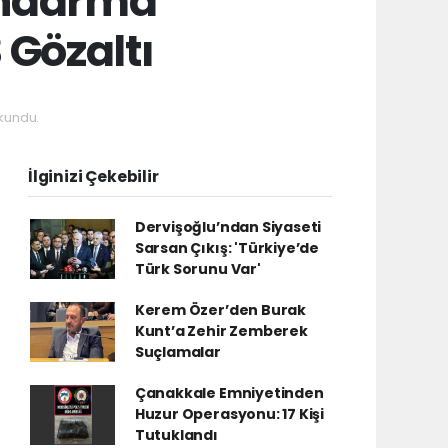
andarma
 Gözaltı
kundu.
İlginizi Çekebilir
Dervişoğlu’ndan Siyaseti
Sarsan Çıkış: 'Türkiye’de
Türk Sorunu Var'
Kerem Özer’den Burak
Kunt’a Zehir Zemberek
Suçlamalar
Çanakkale Emniyetinden
Huzur Operasyonu: 17 Kişi
Tutuklandı