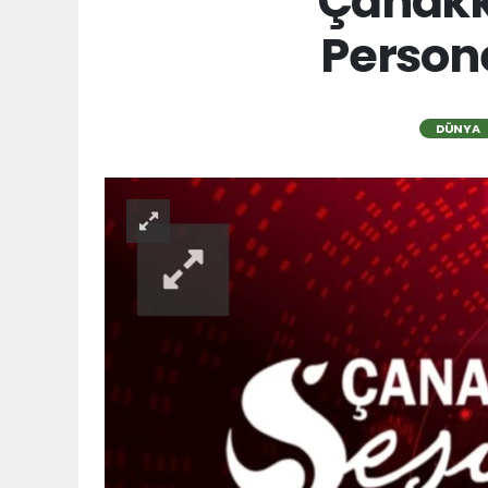
Çanakk
Persone
DÜNYA