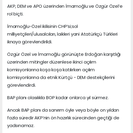
AKP, DEM ve APO üzerinden İmamoğlu ve Özgür Özel’e
rol biçti.
İmamoğlu-Özel ikilisinin CHP’si;sol
milliyetçileri/ulusalcıları, laikleri yani Atatürkçü Türkleri
iknaya görevlendirildi.
Özgür Özel ve İmamoğlu görünüşte Erdoğan karşıtlığı
üzerinden mitingler düzenlese ikinci açılım
komisyonlarına koşa koşa katılırken açılım
komisyonlarına da etnik Kürtçü - DEM destekçilerini
görevlendirdi.
BAP planı olasılıkla BOP kadar onlarca yıl sürmez.
Ancak BAP planı da sanırım öyle veya böyle on yıldan
fazla süredir AKP’nin ön hazırlık sürecinden geçtiği de
yadsınamaz.