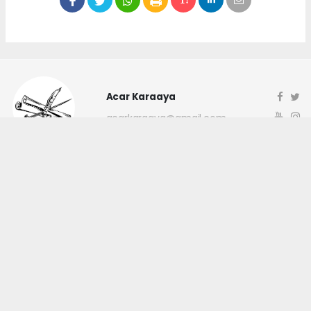
Acar Karaaya
acarkaraaya@gmail.com
Okuyucu Yorumları
(0)
Gönder
Yorum yazarak Topluluk Kuralları’nı kabul etmiş bulunuyor ve
canakkaleninsesi.com sitesine yaptığınız yorumunuzla ilgili doğrudan veya
dolaylı tüm sorumluluğu tek başınıza üstleniyorsunuz. Yazılan tüm
yorumlardan site yönetimi hiçbir şekilde sorumlu tutulamaz.