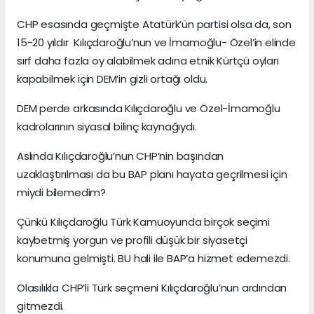
CHP esasında geçmişte Atatürk’ün partisi olsa da, son
15-20 yıldır Kılıçdaroğlu’nun ve İmamoğlu- Özel’in elinde
sırf daha fazla oy alabilmek adına etnik Kürtçü oyları
kapabilmek için DEM’in gizli ortağı oldu.
DEM perde arkasında Kılıçdaroğlu ve Özel-İmamoğlu
kadrolarının siyasal bilinç kaynağıydı.
Aslında Kılıçdaroğlu’nun CHP’nin başından
uzaklaştırılması da bu BAP planı hayata geçrilmesi için
miydi bilemedim?
Çünkü Kılıçdaroğlu Türk Kamuoyunda birçok seçimi
kaybetmiş yorgun ve profili düşük bir siyasetçi
konumuna gelmişti. BU hali ile BAP’a hizmet edemezdi.
Olasılıkla CHP’li Türk seçmeni Kılıçdaroğlu’nun ardından
gitmezdi.