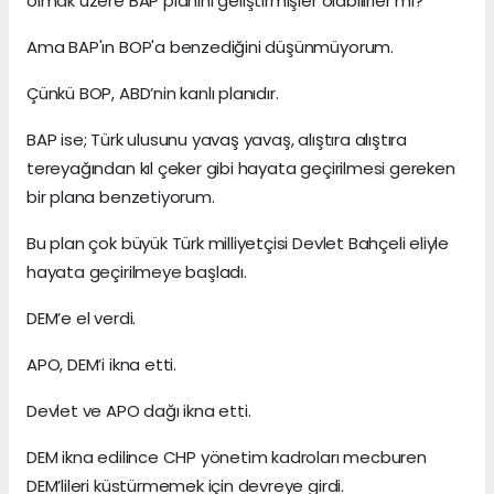
olmak üzere BAP planını geliştirmişler olabilirler mi?
Ama BAP'ın BOP'a benzediğini düşünmüyorum.
Çünkü BOP, ABD’nin kanlı planıdır.
BAP ise; Türk ulusunu yavaş yavaş, alıştıra alıştıra
tereyağından kıl çeker gibi hayata geçirilmesi gereken
bir plana benzetiyorum.
Bu plan çok büyük Türk milliyetçisi Devlet Bahçeli eliyle
hayata geçirilmeye başladı.
DEM’e el verdi.
APO, DEM’i ikna etti.
Devlet ve APO dağı ikna etti.
DEM ikna edilince CHP yönetim kadroları mecburen
DEM’lileri küstürmemek için devreye girdi.