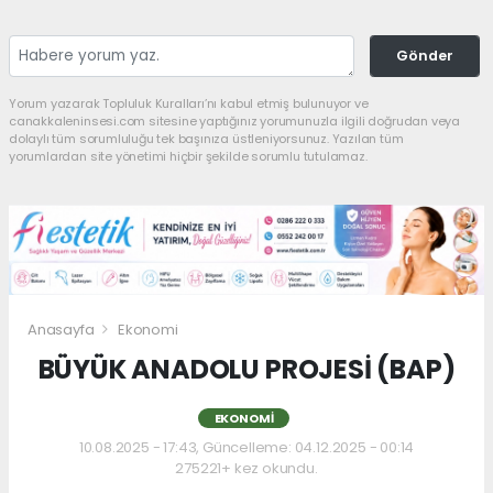
Gönder
Yorum yazarak Topluluk Kuralları’nı kabul etmiş bulunuyor ve
canakkaleninsesi.com sitesine yaptığınız yorumunuzla ilgili doğrudan veya
dolaylı tüm sorumluluğu tek başınıza üstleniyorsunuz. Yazılan tüm
yorumlardan site yönetimi hiçbir şekilde sorumlu tutulamaz.
Anasayfa
Ekonomi
BÜYÜK ANADOLU PROJESİ (BAP)
EKONOMI
10.08.2025 - 17:43, Güncelleme: 04.12.2025 - 00:14
275221+ kez okundu.