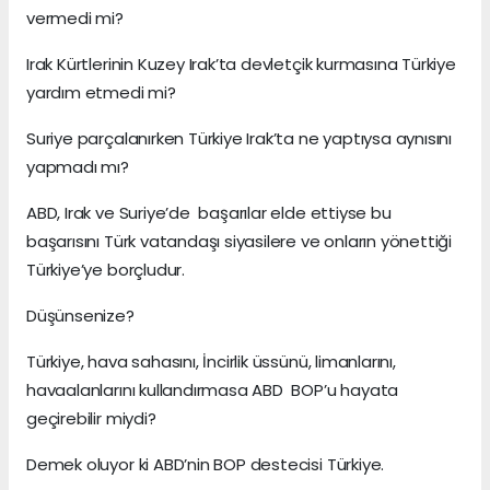
vermedi mi?
Irak Kürtlerinin Kuzey Irak’ta devletçik kurmasına Türkiye
yardım etmedi mi?
Suriye parçalanırken Türkiye Irak’ta ne yaptıysa aynısını
yapmadı mı?
ABD, Irak ve Suriye’de başarılar elde ettiyse bu
başarısını Türk vatandaşı siyasilere ve onların yönettiği
Türkiye’ye borçludur.
Düşünsenize?
Türkiye, hava sahasını, İncirlik üssünü, limanlarını,
havaalanlarını kullandırmasa ABD BOP’u hayata
geçirebilir miydi?
Demek oluyor ki ABD’nin BOP destecisi Türkiye.