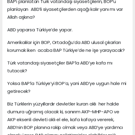
BAP’ı planlatan Türk vatandaşı siyasetçilerin, BOP’u
planlayan ABD’li siyasetçilerden aşağı kalır yanı mı var
Allah aşkına?
ABD yaparsa Türkiye’de yapar.
Amerikalılar için BOP, Ortadoğu’da ABD ulusal çıkarları
korumak iken acaba BAP Türkiye’de ne işe yarayacak?
Türk vatandaşı siyasetçiler BAP’la ABD’ye kafa mı
tutacak?
Yoksa BAP’la Türkiye’yi BOP’a, yani ABD’ye uygun hale mi
getirecek?
Biz Türklerin yüzyıllardır devletler kuran aklı her halde
dumura uğramış olacak ki, sanırım AKP-MHP-APO ve
AKP eksenli devleti aklı el ele, kafa kafaya vererek,
ABD’nin BOP planına rakip olmak veya ABD’ye yardımcı