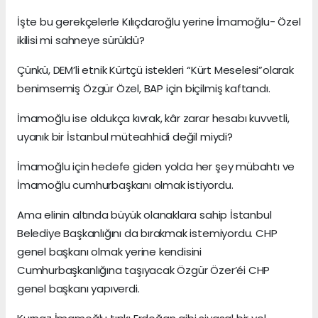
İşte bu gerekçelerle Kılıçdaroğlu yerine İmamoğlu- Özel
ikilisi mi sahneye sürüldü?
Çünkü, DEM’li etnik Kürtçü istekleri “Kürt Meselesi”olarak
benimsemiş Özgür Özel, BAP için biçilmiş kaftandı.
İmamoğlu ise oldukça kıvrak, kâr zarar hesabı kuvvetli,
uyanık bir İstanbul müteahhidi değil miydi?
İmamoğlu için hedefe giden yolda her şey mübahtı ve
İmamoğlu cumhurbaşkanı olmak istiyordu.
Ama elinin altında büyük olanaklara sahip İstanbul
Belediye Başkanlığını da bırakmak istemiyordu. CHP
genel başkanı olmak yerine kendisini
Cumhurbaşkanlığına taşıyacak Özgür Özer’éi CHP
genel başkanı yapıverdi.