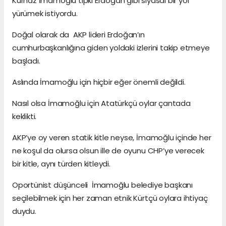
Kurnaz İmamoğlu tıpkı Erdoğan gibi siyasal bir yol
yürümek istiyordu.
Doğal olarak da AKP lideri Erdoğan’ın
cumhurbaşkanlığına giden yoldaki izlerini takip etmeye
başladı.
Aslında İmamoğlu için hiçbir eğer önemli değildi.
Nasıl olsa İmamoğlu için Atatürkçü oylar çantada
keklikti.
AKP’ye oy veren statik kitle neyse, İmamoğlu içinde her
ne koşul da olursa olsun ille de oyunu CHP’ye verecek
bir kitle, aynı türden kitleydi.
Oportünist düşünceli İmamoğlu belediye başkanı
seçilebilmek için her zaman etnik Kürtçü oylara ihtiyaç
duydu.