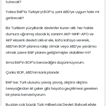
tutacak?
Yoksa BAP’la Türkiye’yi BOP’a, yani ABD’ye uygun hale mi
getirecek?
Biz Türklerin yüzyıllardır devletler kuran aklı her halde
dumura uğramış olacak ki, sanırım AKP-MHP-APO ve
AKP eksenli devleti aklı el ele, kafa kafaya vererek,
ABD’nin BOP planına rakip olmak veya ABD’ye yardımcı
olmak üzere BAP planını geliştirmişler olabilirler mi?
Ama BAP'ın BOP'a benzediğini düşünmüyorum.
Çünkü BOP, ABD’nin kanlı planıdır.
BAP ise; Türk ulusunu yavaş yavaş, alıştıra alıştıra
tereyağından kıl çeker gibi hayata geçirilmesi gereken
bir plana benzetiyorum.
Bu plan çok büyük Türk milliyetçisi Devlet Bahçeli eliyle