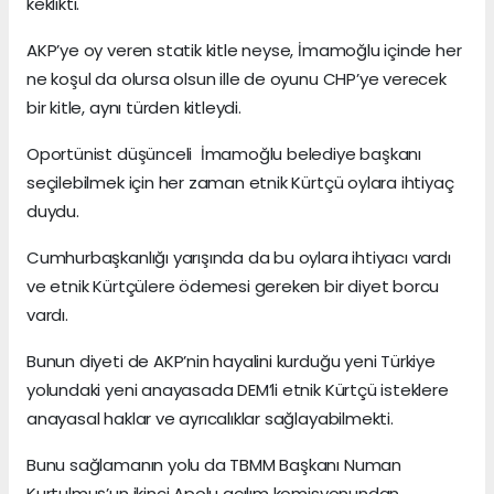
keklikti.
AKP’ye oy veren statik kitle neyse, İmamoğlu içinde her
ne koşul da olursa olsun ille de oyunu CHP’ye verecek
bir kitle, aynı türden kitleydi.
Oportünist düşünceli İmamoğlu belediye başkanı
seçilebilmek için her zaman etnik Kürtçü oylara ihtiyaç
duydu.
Cumhurbaşkanlığı yarışında da bu oylara ihtiyacı vardı
ve etnik Kürtçülere ödemesi gereken bir diyet borcu
vardı.
Bunun diyeti de AKP’nin hayalini kurduğu yeni Türkiye
yolundaki yeni anayasada DEM’li etnik Kürtçü isteklere
anayasal haklar ve ayrıcalıklar sağlayabilmekti.
Bunu sağlamanın yolu da TBMM Başkanı Numan
Kurtulmuş’un ikinci Apolu açılım komisyonundan