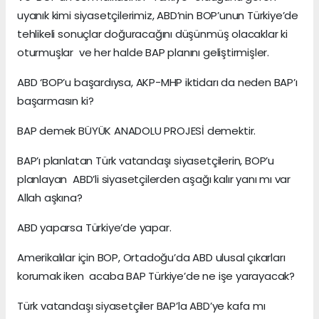
uyanık kimi siyasetçilerimiz, ABD’nin BOP’unun Türkiye’de
tehlikeli sonuçlar doğuracağını düşünmüş olacaklar ki
oturmuşlar ve her halde BAP planını geliştirmişler.
ABD ‘BOP’u başardıysa, AKP-MHP iktidarı da neden BAP’ı
başarmasın ki?
BAP demek BÜYÜK ANADOLU PROJESİ demektir.
BAP’ı planlatan Türk vatandaşı siyasetçilerin, BOP’u
planlayan ABD’li siyasetçilerden aşağı kalır yanı mı var
Allah aşkına?
ABD yaparsa Türkiye’de yapar.
Amerikalılar için BOP, Ortadoğu’da ABD ulusal çıkarları
korumak iken acaba BAP Türkiye’de ne işe yarayacak?
Türk vatandaşı siyasetçiler BAP’la ABD’ye kafa mı