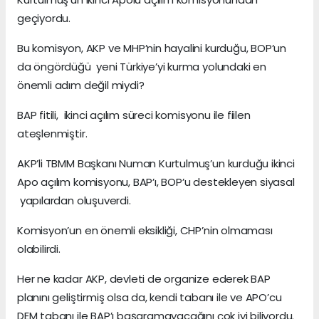
geçiyordu.
Bu komisyon, AKP ve MHP’nin hayalini kurduğu, BOP’un
da öngördüğü yeni Türkiye’yi kurma yolundaki en
önemli adım değil miydi?
BAP fitili, ikinci açılım süreci komisyonu ile fiilen
ateşlenmiştir.
AKP’li TBMM Başkanı Numan Kurtulmuş’un kurduğu ikinci
Apo açılım komisyonu, BAP’ı, BOP’u destekleyen siyasal
yapılardan oluşuverdi.
Komisyon’un en önemli eksikliği, CHP’nin olmaması
olabilirdi.
Her ne kadar AKP, devleti de organize ederek BAP
planını geliştirmiş olsa da, kendi tabanı ile ve APO’cu
DEM tabanı ile BAP’ı başaramayacağını çok iyi biliyordu.