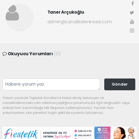
Taner Arçukoğlu
admin@canakkaleninsesi.com
Okuyucu Yorumları
(0)
Gönder
Yorum yazarak Topluluk Kuralları’nı kabul etmiş bulunuyor ve
canakkaleninsesi.com sitesine yaptığınız yorumunuzla ilgili doğrudan veya
dolaylı tüm sorumluluğu tek başınıza üstleniyorsunuz. Yazılan tüm
yorumlardan site yönetimi hiçbir şekilde sorumlu tutulamaz.