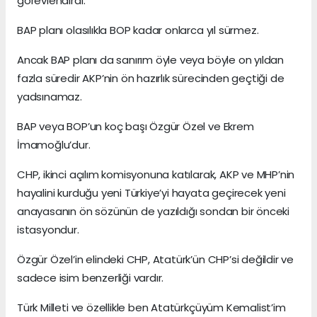
görevlendirdi.
BAP planı olasılıkla BOP kadar onlarca yıl sürmez.
Ancak BAP planı da sanırım öyle veya böyle on yıldan
fazla süredir AKP’nin ön hazırlık sürecinden geçtiği de
yadsınamaz.
BAP veya BOP’un koç başı Özgür Özel ve Ekrem
İmamoğlu’dur.
CHP, ikinci açılım komisyonuna katılarak, AKP ve MHP’nin
hayalini kurduğu yeni Türkiye’yi hayata geçirecek yeni
anayasanın ön sözünün de yazıldığı sondan bir önceki
istasyondur.
Özgür Özel’in elindeki CHP, Atatürk’ün CHP’si değildir ve
sadece isim benzerliği vardır.
Türk Milleti ve özellikle ben Atatürkçüyüm Kemalist’im