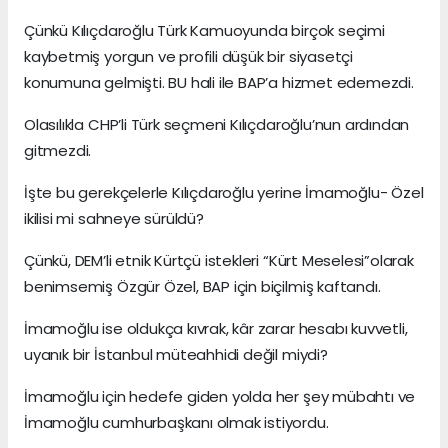
Çünkü Kılıçdaroğlu Türk Kamuoyunda birçok seçimi
kaybetmiş yorgun ve profili düşük bir siyasetçi
konumuna gelmişti. BU hali ile BAP’a hizmet edemezdi.
Olasılıkla CHP’li Türk seçmeni Kılıçdaroğlu’nun ardından
gitmezdi.
İşte bu gerekçelerle Kılıçdaroğlu yerine İmamoğlu- Özel
ikilisi mi sahneye sürüldü?
Çünkü, DEM’li etnik Kürtçü istekleri “Kürt Meselesi”olarak
benimsemiş Özgür Özel, BAP için biçilmiş kaftandı.
İmamoğlu ise oldukça kıvrak, kâr zarar hesabı kuvvetli,
uyanık bir İstanbul müteahhidi değil miydi?
İmamoğlu için hedefe giden yolda her şey mübahtı ve
İmamoğlu cumhurbaşkanı olmak istiyordu.