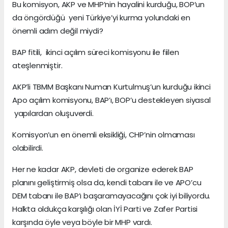
Bu komisyon, AKP ve MHP’nin hayalini kurduğu, BOP’un
da öngördüğü yeni Türkiye’yi kurma yolundaki en
önemli adım değil miydi?
BAP fitili, ikinci açılım süreci komisyonu ile fiilen
ateşlenmiştir.
AKP’li TBMM Başkanı Numan Kurtulmuş’un kurduğu ikinci
Apo açılım komisyonu, BAP’ı, BOP’u destekleyen siyasal
yapılardan oluşuverdi.
Komisyon’un en önemli eksikliği, CHP’nin olmaması
olabilirdi.
Her ne kadar AKP, devleti de organize ederek BAP
planını geliştirmiş olsa da, kendi tabanı ile ve APO’cu
DEM tabanı ile BAP’ı başaramayacağını çok iyi biliyordu.
Halkta oldukça karşılığı olan İYİ Parti ve Zafer Partisi
karşında öyle veya böyle bir MHP vardı.