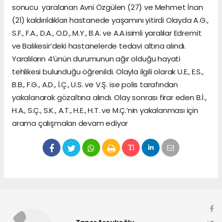
sonucu yaralanan Avni Özgülen (27) ve Mehmet İnan
(21) kaldırıldıkları hastanede yaşamını yitirdi Olayda A.G.,
S.F., F.A., D.A., O.D., M.Y., B.A. ve A.A.isimli yaralılar Edremit
ve Balıkesir’deki hastanelerde tedavi altına alındı.
Yaralıların 4’ünün durumunun ağır olduğu hayati
tehlikesi bulunduğu öğrenildi. Olayla ilgili olarak U.E., E.S.,
B.B., F.G., A.D., İ.Ç., U.S. ve V.Ş. ise polis tarafından
yakalanarak gözaltına alındı. Olay sonrası firar eden B.İ.,
H.A., S.Ç., S.K., A.T., H.E., H.T. ve M.Ç.’nin yakalanması için
arama çalışmaları devam ediyor