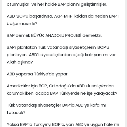
oturmuşlar ve her halde BAP planını geliştirmişler.
ABD ‘BOP’u başardıysa, AKP-MHP iktidarı da neden BAP’ı
başarmasın ki?
BAP demek BÜYÜK ANADOLU PROJESİ demektir.
BAP’ı planlatan Türk vatandaşı siyasetçilerin, BOP’u
planlayan ABD’li siyasetçilerden aşağı kalır yanı mı var
Allah aşkına?
ABD yaparsa Türkiye’de yapar.
Amerikalılar için BOP, Ortadoğu’da ABD ulusal çıkarları
korumak iken acaba BAP Türkiye’de ne işe yarayacak?
Türk vatandaşı siyasetçiler BAP’la ABD’ye kafa mı
tutacak?
Yoksa BAP’la Türkiye’yi BOP’a, yani ABD’ye uygun hale mi