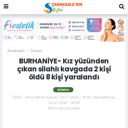
Anasayfa
Dünya
BURHANİYE- Kız yüzünden
çıkan silahlı kavgada 2 kişi
öldü 8 kişi yaralandı
DÜNYA
(İHA) - İhlas Haber Ajansı | 22.07.2020 - 16:58, Güncelleme:
22.07.2020 - 16:58
4515+ kez okundu.