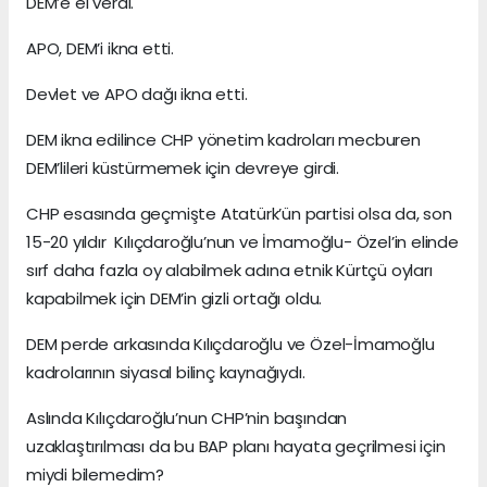
DEM’e el verdi.
APO, DEM’i ikna etti.
Devlet ve APO dağı ikna etti.
DEM ikna edilince CHP yönetim kadroları mecburen
DEM’lileri küstürmemek için devreye girdi.
CHP esasında geçmişte Atatürk’ün partisi olsa da, son
15-20 yıldır Kılıçdaroğlu’nun ve İmamoğlu- Özel’in elinde
sırf daha fazla oy alabilmek adına etnik Kürtçü oyları
kapabilmek için DEM’in gizli ortağı oldu.
DEM perde arkasında Kılıçdaroğlu ve Özel-İmamoğlu
kadrolarının siyasal bilinç kaynağıydı.
Aslında Kılıçdaroğlu’nun CHP’nin başından
uzaklaştırılması da bu BAP planı hayata geçrilmesi için
miydi bilemedim?