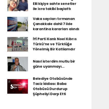
Elli kişiye sahte senetler
ile icra takibi başlattı
Vaka sayıları tırmanan
Çanakkale dahil 7 ilde
karantina kararları alındı
İYİ Parti Kanlı Noel Kıbrıs
Türkü’ne ve Türklüğe
Yönelmiş Bir Katliamdır
Nasıl isterdim mutlu bir
güne uyanmayı...
Belediye Otobüsünde
Taciz İddiası: Baba
Otobüsü Durdurup
Şüpheliyi Darp Etti