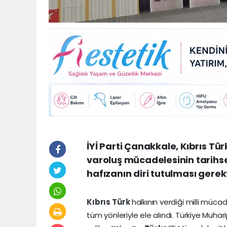
İYİ Parti Çanakkale, Kıbrıs Tü
varoluş mücadelesinin tarihse
hafızanın diri tutulması gerek
Kıbrıs
Türk
halkının verdiği milli müc
tüm yönleriyle ele alındı. Türkiye Muh