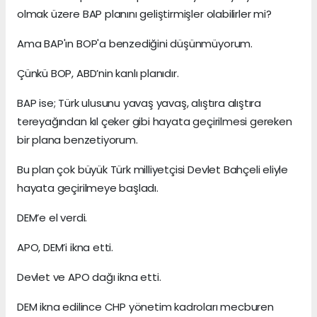
olmak üzere BAP planını geliştirmişler olabilirler mi?
Ama BAP'ın BOP'a benzediğini düşünmüyorum.
Çünkü BOP, ABD’nin kanlı planıdır.
BAP ise; Türk ulusunu yavaş yavaş, alıştıra alıştıra
tereyağından kıl çeker gibi hayata geçirilmesi gereken
bir plana benzetiyorum.
Bu plan çok büyük Türk milliyetçisi Devlet Bahçeli eliyle
hayata geçirilmeye başladı.
DEM’e el verdi.
APO, DEM’i ikna etti.
Devlet ve APO dağı ikna etti.
DEM ikna edilince CHP yönetim kadroları mecburen