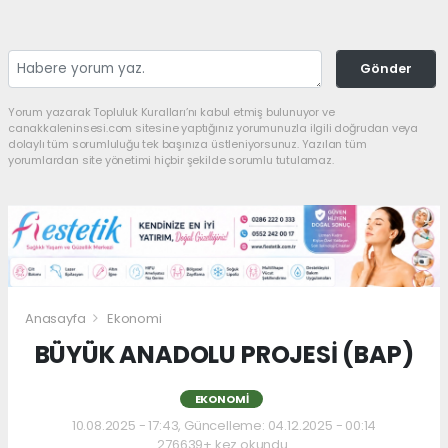
Gönder
Yorum yazarak Topluluk Kuralları’nı kabul etmiş bulunuyor ve
canakkaleninsesi.com sitesine yaptığınız yorumunuzla ilgili doğrudan veya
dolaylı tüm sorumluluğu tek başınıza üstleniyorsunuz. Yazılan tüm
yorumlardan site yönetimi hiçbir şekilde sorumlu tutulamaz.
Anasayfa
Ekonomi
BÜYÜK ANADOLU PROJESİ (BAP)
EKONOMI
10.08.2025 - 17:43, Güncelleme: 04.12.2025 - 00:14
276639+ kez okundu.