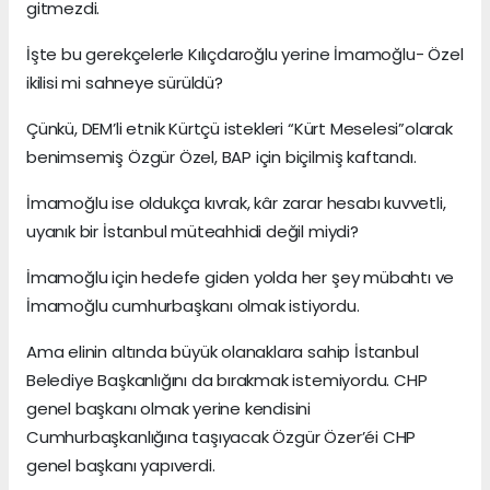
gitmezdi.
İşte bu gerekçelerle Kılıçdaroğlu yerine İmamoğlu- Özel
ikilisi mi sahneye sürüldü?
Çünkü, DEM’li etnik Kürtçü istekleri “Kürt Meselesi”olarak
benimsemiş Özgür Özel, BAP için biçilmiş kaftandı.
İmamoğlu ise oldukça kıvrak, kâr zarar hesabı kuvvetli,
uyanık bir İstanbul müteahhidi değil miydi?
İmamoğlu için hedefe giden yolda her şey mübahtı ve
İmamoğlu cumhurbaşkanı olmak istiyordu.
Ama elinin altında büyük olanaklara sahip İstanbul
Belediye Başkanlığını da bırakmak istemiyordu. CHP
genel başkanı olmak yerine kendisini
Cumhurbaşkanlığına taşıyacak Özgür Özer’éi CHP
genel başkanı yapıverdi.