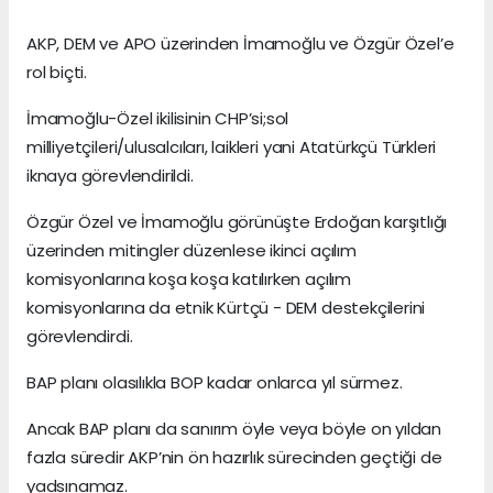
AKP, DEM ve APO üzerinden İmamoğlu ve Özgür Özel’e
rol biçti.
İmamoğlu-Özel ikilisinin CHP’si;sol
milliyetçileri/ulusalcıları, laikleri yani Atatürkçü Türkleri
iknaya görevlendirildi.
Özgür Özel ve İmamoğlu görünüşte Erdoğan karşıtlığı
üzerinden mitingler düzenlese ikinci açılım
komisyonlarına koşa koşa katılırken açılım
komisyonlarına da etnik Kürtçü - DEM destekçilerini
görevlendirdi.
BAP planı olasılıkla BOP kadar onlarca yıl sürmez.
Ancak BAP planı da sanırım öyle veya böyle on yıldan
fazla süredir AKP’nin ön hazırlık sürecinden geçtiği de
yadsınamaz.