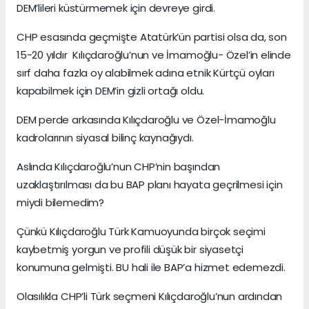
DEM’lileri küstürmemek için devreye girdi.
CHP esasında geçmişte Atatürk’ün partisi olsa da, son
15-20 yıldır Kılıçdaroğlu’nun ve İmamoğlu- Özel’in elinde
sırf daha fazla oy alabilmek adına etnik Kürtçü oyları
kapabilmek için DEM’in gizli ortağı oldu.
DEM perde arkasında Kılıçdaroğlu ve Özel-İmamoğlu
kadrolarının siyasal bilinç kaynağıydı.
Aslında Kılıçdaroğlu’nun CHP’nin başından
uzaklaştırılması da bu BAP planı hayata geçrilmesi için
miydi bilemedim?
Çünkü Kılıçdaroğlu Türk Kamuoyunda birçok seçimi
kaybetmiş yorgun ve profili düşük bir siyasetçi
konumuna gelmişti. BU hali ile BAP’a hizmet edemezdi.
Olasılıkla CHP’li Türk seçmeni Kılıçdaroğlu’nun ardından