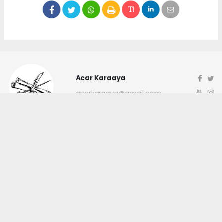
Acar Karaaya
acarkaraaya@gmail.com
Okuyucu Yorumları
(0)
Gönder
Yorum yazarak Topluluk Kuralları’nı kabul etmiş bulunuyor ve
canakkaleninsesi.com sitesine yaptığınız yorumunuzla ilgili doğrudan veya
dolaylı tüm sorumluluğu tek başınıza üstleniyorsunuz. Yazılan tüm
yorumlardan site yönetimi hiçbir şekilde sorumlu tutulamaz.