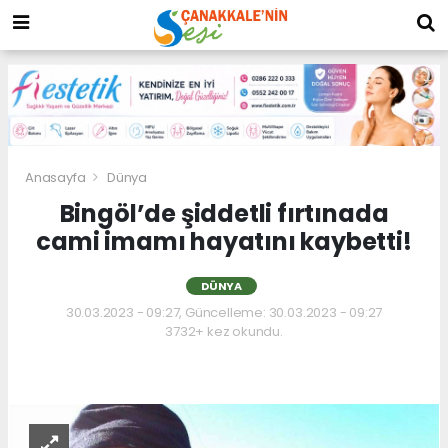
Anasayfa
Dünya
Bingöl’de şiddetli fırtınada
cami imamı hayatını kaybetti!
DÜNYA
30.03.2023 - 09:27, Güncelleme: 30.03.2023 - 09:27
3732+ kez okundu.