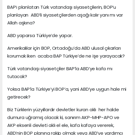
BAP’ı planlatan Türk vatandaşı siyasetçilerin, BOP’u
planlayan ABD’li siyasetçilerden aşağı kalır yanı mı var
Allah aşkına?
ABD yaparsa Türkiye’de yapar.
Amerikalılar için BOP, Ortadoğu’da ABD ulusal çıkarları
korumak iken acaba BAP Türkiye’de ne işe yarayacak?
Türk vatandaşı siyasetçiler BAP’la ABD’ye kafa mı
tutacak?
Yoksa BAP’la Türkiye’yi BOP’a, yani ABD’ye uygun hale mi
getirecek?
Biz Türklerin yüzyıllardır devletler kuran aklı her halde
dumura uğramış olacak ki, sanırım AKP-MHP-APO ve
AKP eksenli devleti aklı el ele, kafa kafaya vererek,
ABD’nin BOP planına rakip olmak veya ABD’ye yardımcı