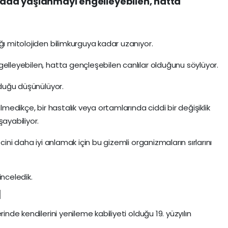
nyada yaşlanmayı engelleyebilen, hatta
ğı mitolojiden bilimkurguya kadar uzanıyor.
gelleyebilen, hatta gençleşebilen canlılar olduğunu söylüyor.
olduğu düşünülüyor.
ülmedikçe, bir hastalık veya ortamlarında ciddi bir değişiklik
şayabiliyor.
cini daha iyi anlamak için bu gizemli organizmaların sırlarını
inceledik.
ı
inde kendilerini yenileme kabiliyeti olduğu 19. yüzyılın