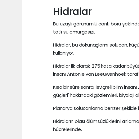
Hidralar
Bu uzaylı görünümlü canlı, boru şeklin
tatlı su omurgasızı.
Hidralar, bu dokunaçlarını solucan, küçü
kullanıyor.
Hidralar ilk olarak, 275 kata kadar büyü
insanı Antonie van Leeuwenhoek tarafı
Kısa bir süre sonra, İsviçreli bilim insa
güçleri' hakkındaki gözlemleri, biyoloji 
Planarya solucanlarına benzer şekilde hi
Hidraların olası ölümsüzlüklerini anlama
hücrelerinde.