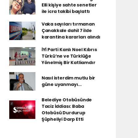
Elli kişiye sahte senetler
ile icra takibi başlattı
Vaka sayıları tırmanan
Çanakkale dahil 7 ilde
karantina kararları alındı
İYİ Parti Kanlı Noel Kıbrıs
Türkü’ne ve Türklüğe
Yönelmiş Bir Katliamdır
Nasıl isterdim mutlu bir
güne uyanmayı...
Belediye Otobüsünde
Taciz İddiası: Baba
Otobüsü Durdurup
Şüpheliyi Darp Etti