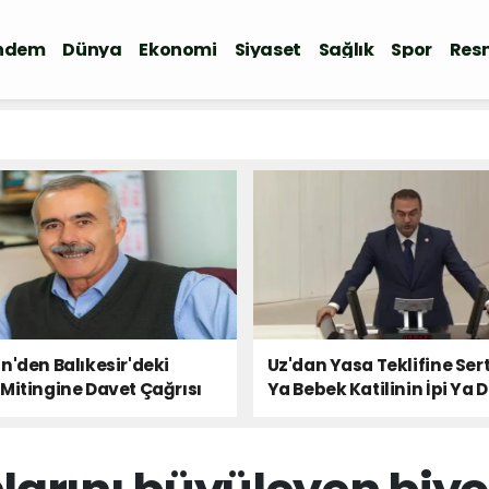
ndem
Dünya
Ekonomi
Siyaset
Sağlık
Spor
Resm
n'den Balıkesir'deki
Uz'dan Yasa Teklifine Sert
Mitingine Davet Çağrısı
Ya Bebek Katilinin İpi Ya 
Milletin Sesi!