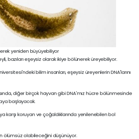
ölerek yeniden büyüyebiliyor
eyli, bazıları eşeysiz olarak ikiye bölünerek üreyebiliyor.
versitesi'ndeki bilim insanları, eşeysiz üreyenlerin DNA'larını
asında, diğer birçok hayvan gibi DNA'mız hücre bölünmesinde
aya başlayacak.
ya karşı koruyan ve çoğaldıklarında yenilenebilen bol
rın ölümsüz olabileceğini düşünüyor.