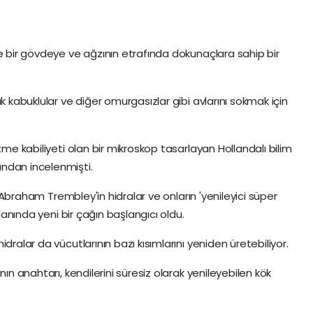
de bir gövdeye ve ağzının etrafında dokunaçlara sahip bir
k kabuklular ve diğer omurgasızlar gibi avlarını sokmak için
tme kabiliyeti olan bir mikroskop tasarlayan Hollandalı bilim
ndan incelenmişti.
nı Abraham Trembley'in hidralar ve onların 'yenileyici süper
alanında yeni bir çağın başlangıcı oldu.
dralar da vücutlarının bazı kısımlarını yeniden üretebiliyor.
nın anahtarı, kendilerini süresiz olarak yenileyebilen kök