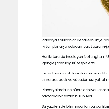
Planarya solucanları kendilerini ikiye b
İki tür planarya solucanı var. Bazıları eş
Her iki türü de inceleyen Nottingham Üni
'gençleştirebildiğini' tespit etti.
İnsan türü olarak hayatımızın bir nokt
sınıra ulaşacak ve vücudumuz yok olm
Planaryalarda ise hücrelerini yaşlanma
miktarda bir enzim bulunuyor.
Bu yüzden de bilim insanları bu canlıla