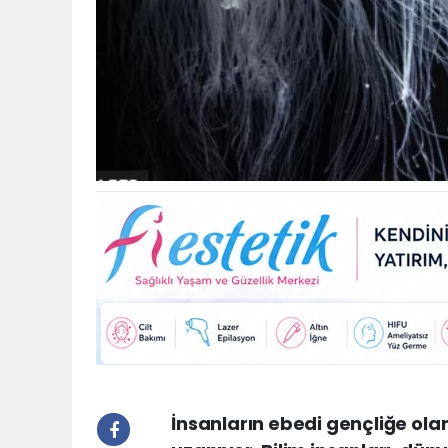
Haberin
başlığını
İnsanların ebedi gençliğe ola
atlayın
ve
okumaya