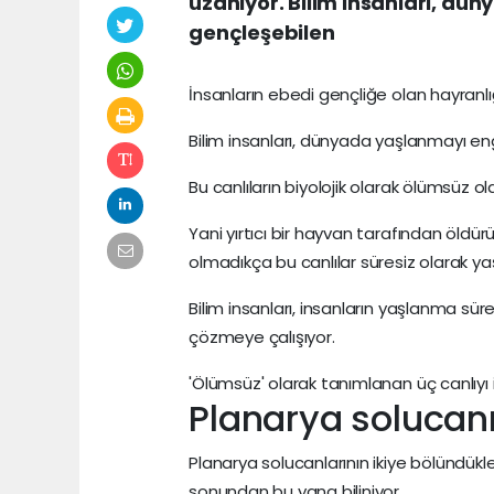
uzanıyor. Bilim insanları, dü
devam
gençleşebilen
edin
İnsanların ebedi gençliğe olan hayranlı
Bilim insanları, dünyada yaşlanmayı en
Bu canlıların biyolojik olarak ölümsüz 
Yani yırtıcı bir hayvan tarafından öldür
olmadıkça bu canlılar süresiz olarak ya
Bilim insanları, insanların yaşlanma süre
çözmeye çalışıyor.
'Ölümsüz' olarak tanımlanan üç canlıyı 
Planarya solucan
Planarya solucanlarının ikiye bölündükler
sonundan bu yana biliniyor.