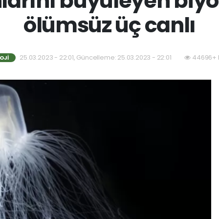
larını büyüleyen biyo
ölümsüz üç canlı
25.03.2023 - 22:01, Güncelleme: 25.03.2023 - 22:01
44696+ 
OJI