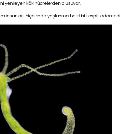
ni yenileyen kök hücrelerden oluşuyor.
lim insanları, hiçbirinde yaşlanma belirtisi tespit edemedi.