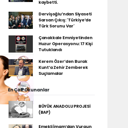
kaybetti.
Dervişoğlu’ndan Siyaseti
Sarsan Çıkış: 'Türkiye’de
Türk Sorunu Var'
Çanakkale Emniyetinden
Huzur Operasyonu: 17 Kişi
Tutuklandı
Kerem Özer’den Burak
Kunt’a Zehir Zemberek
Suçlamalar
En Çok Okunanlar
BÜYÜK ANADOLU PROJESİ
(BAP)
Emekli İmamʹdan Vurgun