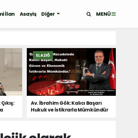
MENÜ
i İlan
Asayiş
Diğer
ELAZIĞ
 Çıkış:
Av. İbrahim Gök: Kalıcı Başarı
Da
Hukuk ve İstikrarla Mümkündür