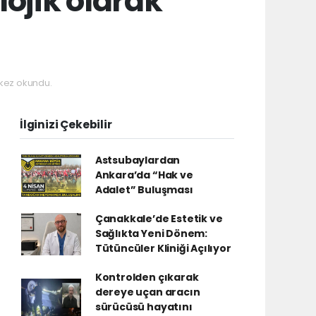
lojik olarak
kez okundu.
İlginizi Çekebilir
Astsubaylardan
Ankara’da “Hak ve
Adalet” Buluşması
Çanakkale’de Estetik ve
Sağlıkta Yeni Dönem:
Tütüncüler Kliniği Açılıyor
Kontrolden çıkarak
dereye uçan aracın
sürücüsü hayatını