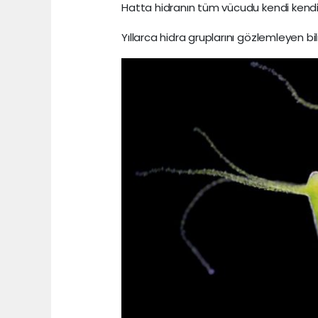
Hatta hidranın tüm vücudu kendi kendi
Yıllarca hidra gruplarını gözlemleyen bi