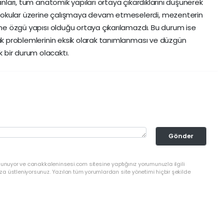
anları, tüm anatomik yapıları ortaya çıkardıklarını düşünerek
dokular üzerine çalışmaya devam etmeselerdi, mezenterin
ine özgü yapısı olduğu ortaya çıkarılamazdı. Bu durum ise
lık problemlerinin eksik olarak tanımlanması ve düzgün
bir durum olacaktı.
Gönder
lunuyor ve canakkaleninsesi.com sitesine yaptığınız yorumunuzla ilgili
a üstleniyorsunuz. Yazılan tüm yorumlardan site yönetimi hiçbir şekilde