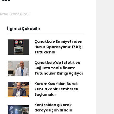
6293+ kez okundu.
İlginizi Çekebilir
Çanakkale Emniyetinden
Huzur Operasyonu: 17 Kişi
Tutuklandı
Çanakkale’de Estetik ve
Sağlıkta Yeni Dönem:
Tütüncüler Kliniği Açılıyor
Kerem Özer’den Burak
Kunt’a Zehir Zemberek
Suçlamalar
Kontrolden çıkarak
dereye uçan aracın