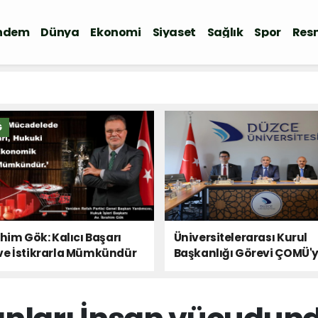
ndem
Dünya
Ekonomi
Siyaset
Sağlık
Spor
Resm
Ğ
ahim Gök: Kalıcı Başarı
Üniversitelerarası Kurul
ve İstikrarla Mümkündür
Başkanlığı Görevi ÇOMÜ'
Devredildi