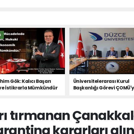
Ğ
ahim Gök: Kalıcı Başarı
Üniversitelerarası Kurul
ve İstikrarla Mümkündür
Başkanlığı Görevi ÇOMÜ'
Devredildi
rı tırmanan Çanakkale 
rantina kararları alı