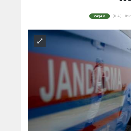
(İHA) - İhl
YAŞAM