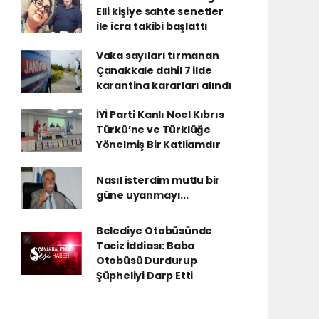
Elli kişiye sahte senetler
ile icra takibi başlattı
Vaka sayıları tırmanan
Çanakkale dahil 7 ilde
karantina kararları alındı
İYİ Parti Kanlı Noel Kıbrıs
Türkü’ne ve Türklüğe
Yönelmiş Bir Katliamdır
Nasıl isterdim mutlu bir
güne uyanmayı...
Belediye Otobüsünde
Taciz İddiası: Baba
Otobüsü Durdurup
Şüpheliyi Darp Etti