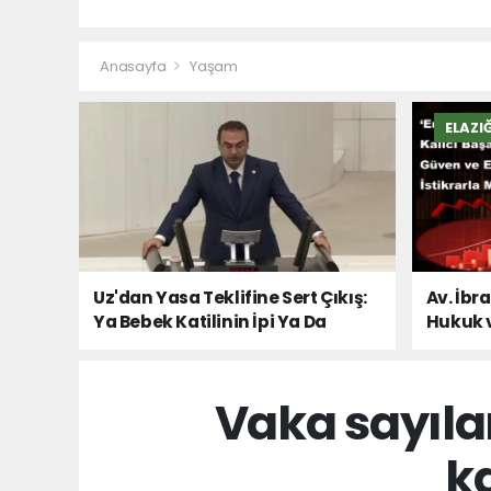
Anasayfa
Yaşam
ELAZI
Uz'dan Yasa Teklifine Sert Çıkış:
Av. İbr
Ya Bebek Katilinin İpi Ya Da
Hukuk 
Milletin Sesi!
Vaka sayıla
ka