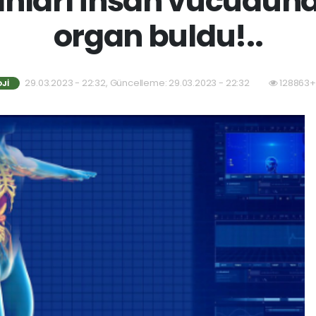
anları İnsan vücudund
organ buldu!..
29.03.2023 - 22:32, Güncelleme: 29.03.2023 - 22:32
128863+
JI