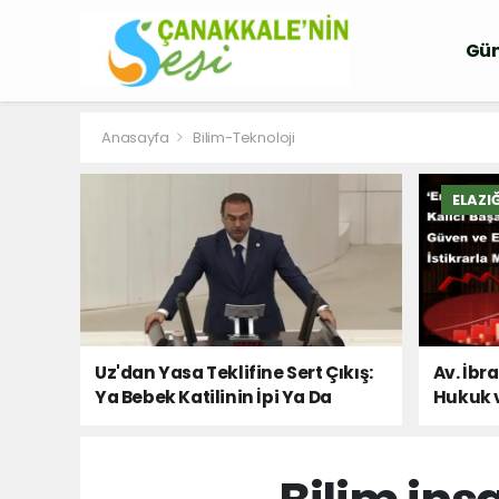
Gü
Anasayfa
Bilim-Teknoloji
ELAZI
Uz'dan Yasa Teklifine Sert Çıkış:
Av. İbr
Ya Bebek Katilinin İpi Ya Da
Hukuk 
Milletin Sesi!