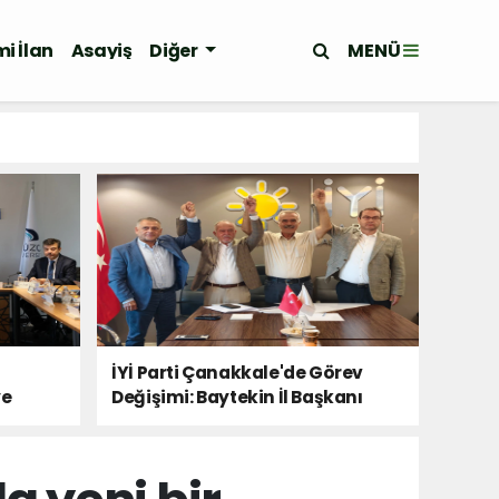
MENÜ
i İlan
Asayiş
Diğer
İYİ Parti Çanakkale'de Görev
ye
Değişimi: Baytekin İl Başkanı