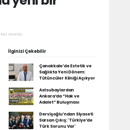
a yeni bir
 kez okundu.
İlginizi Çekebilir
Çanakkale’de Estetik ve
Sağlıkta Yeni Dönem:
Tütüncüler Kliniği Açılıyor
Astsubaylardan
Ankara’da “Hak ve
Adalet” Buluşması
Dervişoğlu’ndan Siyaseti
Sarsan Çıkış: 'Türkiye’de
Türk Sorunu Var'