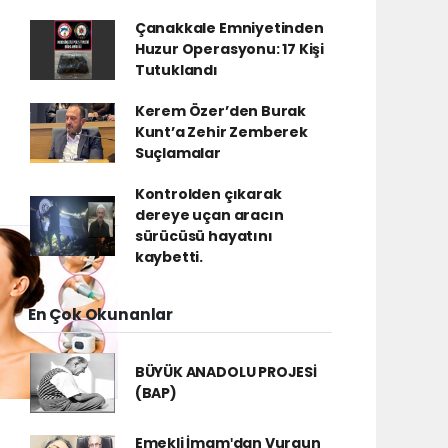
Çanakkale Emniyetinden
Huzur Operasyonu: 17 Kişi
Tutuklandı
Kerem Özer’den Burak
Kunt’a Zehir Zemberek
Suçlamalar
Kontrolden çıkarak
dereye uçan aracın
sürücüsü hayatını
kaybetti.
En Çok Okunanlar
BÜYÜK ANADOLU PROJESİ
(BAP)
Emekli İmamʹdan Vurgun