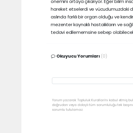
önemini ortaya çıkarıyor. Eğer bilim ins
hareket etselerdi ve vücudumuzdaki 
aslında farklı bir organ olduğu ve kend
mezenter kaynaklı hastalıkların ve sağ
tedavi edilememsine sebep olabilecek 
Okuyucu Yorumları
(0)
Yorum yazarak Topluluk Kuralları’nı kabul etmiş bu
doğrudan veya dolaylı tüm sorumluluğu tek başınız
sorumlu tutulamaz.