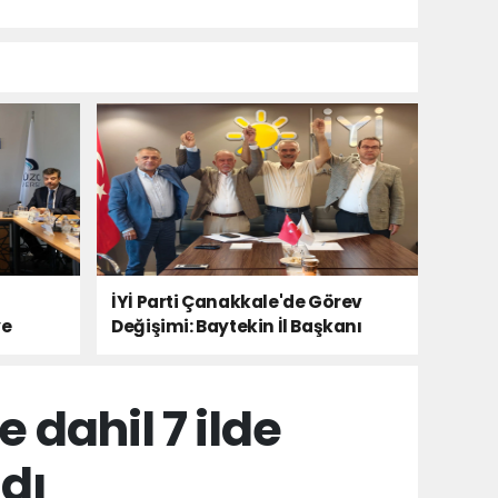
İYİ Parti Çanakkale'de Görev
ye
Değişimi: Baytekin İl Başkanı
dahil 7 ilde
ndı