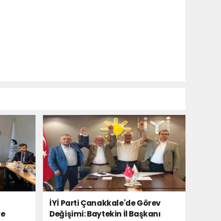
İYİ Parti Çanakkale'de Görev
ye
Değişimi: Baytekin İl Başkanı