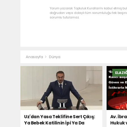
Yorum yazarak Topluluk Kuralları’nı kabul etmiş bu
doğrudan veya dolaylı tüm sorumluluğu tek başınız
sorumlu tutulamaz.
Anasayfa
Dünya
ELAZI
Uz'dan Yasa Teklifine Sert Çıkış:
Av. İbr
Ya Bebek Katilinin İpi Ya Da
Hukuk 