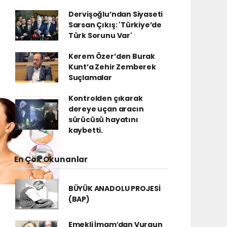
Dervişoğlu’ndan Siyaseti
Sarsan Çıkış: 'Türkiye’de
Türk Sorunu Var'
Kerem Özer’den Burak
Kunt’a Zehir Zemberek
Suçlamalar
Kontrolden çıkarak
dereye uçan aracın
sürücüsü hayatını
kaybetti.
En Çok Okunanlar
BÜYÜK ANADOLU PROJESİ
(BAP)
Emekli İmamʹdan Vurgun