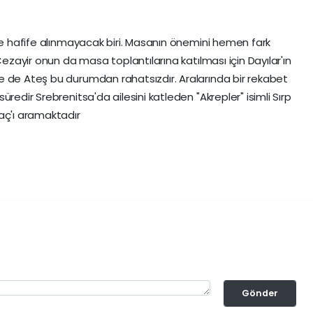
 ve hafife alınmayacak biri. Masanın önemini hemen fark
Cezayir onun da masa toplantılarına katılması için Dayılar'ın
e de Ateş bu durumdan rahatsızdır. Aralarında bir rekabet
redir Srebrenitsa'da ailesini katleden "Akrepler" isimli Sırp
aç'ı aramaktadır
Gönder