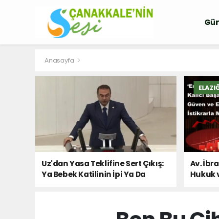
Gü
Anasayfa
ELAZI
Uz'dan Yasa Teklifine Sert Çıkış:
Av. İbr
Ya Bebek Katilinin İpi Ya Da
Hukuk 
Milletin Sesi!