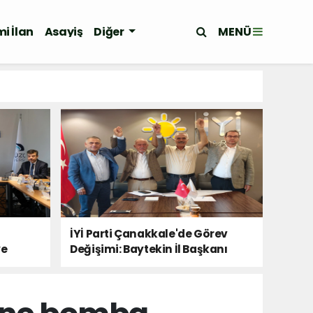
MENÜ
i İlan
Asayiş
Diğer
İYİ Parti Çanakkale'de Görev
ye
Değişimi: Baytekin İl Başkanı