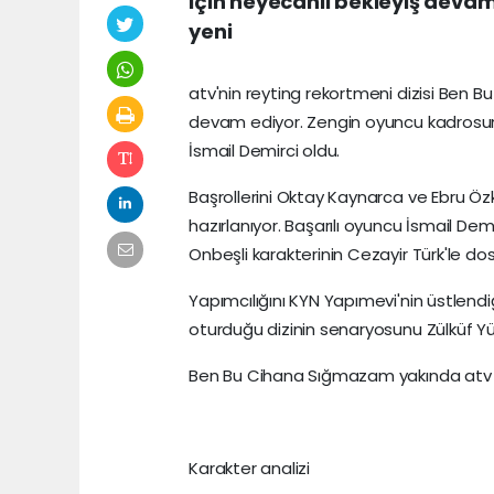
için heyecanlı bekleyiş deva
yeni
atv'nin reyting rekortmeni dizisi Ben B
devam ediyor. Zengin oyuncu kadrosuna h
İsmail Demirci oldu.
Başrollerini Oktay Kaynarca ve Ebru Özk
hazırlanıyor. Başarılı oyuncu İsmail Dem
Onbeşli karakterinin Cezayir Türk'le 
Yapımcılığını KYN Yapımevi'nin üstlen
oturduğu dizinin senaryosunu Zülküf Yü
Ben Bu Cihana Sığmazam yakında atv 
Karakter analizi