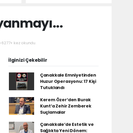
yanmayı...
6277+ kez okundu.
İlginizi Çekebilir
Çanakkale Emniyetinden
Huzur Operasyonu: 17 Kişi
Tutuklandı
Kerem Özer’den Burak
Kunt’a Zehir Zemberek
Suçlamalar
Çanakkale’de Estetik ve
Sağlıkta Yeni Dönem: