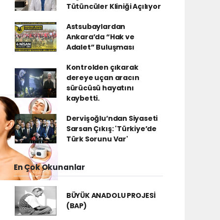
Tütüncüler Kliniği Açılıyor
Astsubaylardan
Ankara’da “Hak ve
Adalet” Buluşması
Kontrolden çıkarak
dereye uçan aracın
sürücüsü hayatını
kaybetti.
Dervişoğlu’ndan Siyaseti
Sarsan Çıkış: 'Türkiye’de
Türk Sorunu Var'
En Çok Okunanlar
BÜYÜK ANADOLU PROJESİ
(BAP)