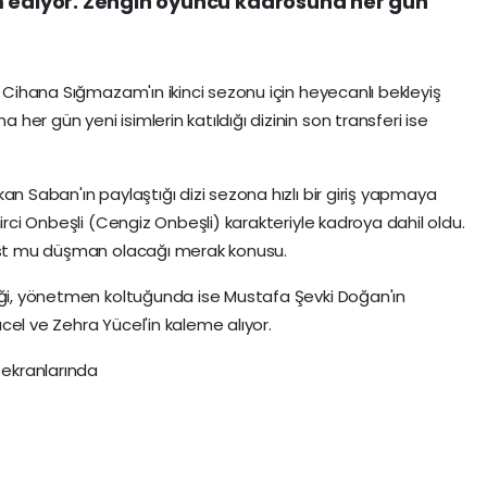
m ediyor. Zengin oyuncu kadrosuna her gün
u Cihana Sığmazam'ın ikinci sezonu için heyecanlı bekleyiş
er gün yeni isimlerin katıldığı dizinin son transferi ise
an Saban'ın paylaştığı dizi sezona hızlı bir giriş yapmaya
irci Onbeşli (Cengiz Onbeşli) karakteriyle kadroya dahil oldu.
dost mu düşman olacağı merak konusu.
diği, yönetmen koltuğunda ise Mustafa Şevki Doğan'ın
cel ve Zehra Yücel'in kaleme alıyor.
ekranlarında