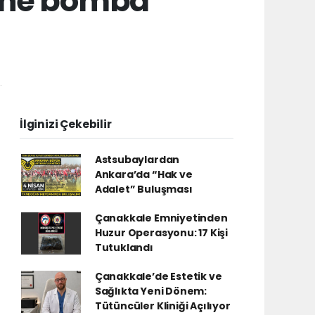
ine bomba
.
İlginizi Çekebilir
Astsubaylardan
Ankara’da “Hak ve
Adalet” Buluşması
Çanakkale Emniyetinden
Huzur Operasyonu: 17 Kişi
Tutuklandı
Çanakkale’de Estetik ve
Sağlıkta Yeni Dönem:
Tütüncüler Kliniği Açılıyor