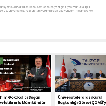
lunuyor ve canakkaleninsesi.com sitesine yaptığınız yorumunuzla ilgili
a üstleniyorsunuz. Yazılan tüm yorumlardan site yönetimi hiçbir şekilde
Ğ
ahim Gök: Kalıcı Başarı
Üniversitelerarası Kurul
ve İstikrarla Mümkündür
Başkanlığı Görevi ÇOMÜ'