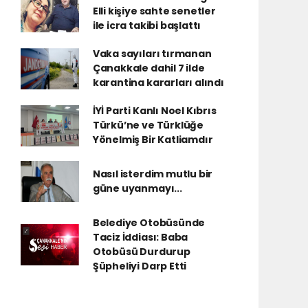
Elli kişiye sahte senetler
ile icra takibi başlattı
Vaka sayıları tırmanan
Çanakkale dahil 7 ilde
karantina kararları alındı
İYİ Parti Kanlı Noel Kıbrıs
Türkü’ne ve Türklüğe
Yönelmiş Bir Katliamdır
Nasıl isterdim mutlu bir
güne uyanmayı...
Belediye Otobüsünde
Taciz İddiası: Baba
Otobüsü Durdurup
Şüpheliyi Darp Etti