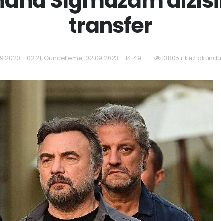
ihana Sığmazam dizis
transfer
9.2023 - 02:21, Güncelleme: 02.09.2023 - 14:49
13805+ kez okundu