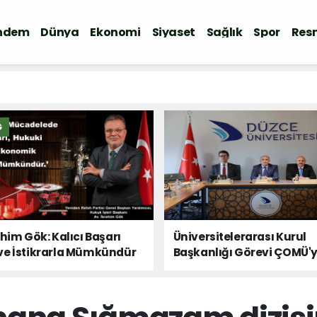
ndem
Dünya
Ekonomi
Siyaset
Sağlık
Spor
Resm
Ğ
ahim Gök: Kalıcı Başarı
Üniversitelerarası Kurul
ve İstikrarla Mümkündür
Başkanlığı Görevi ÇOMÜ'
Devredildi