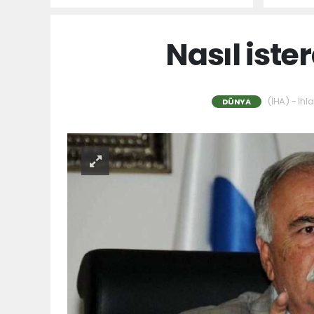
Milletin Sesi!
Nasıl ist
(İHA) - İhl
DÜNYA