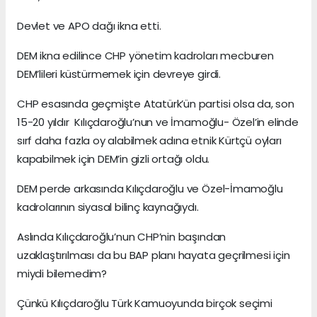
Devlet ve APO dağı ikna etti.
DEM ikna edilince CHP yönetim kadroları mecburen
DEM’lileri küstürmemek için devreye girdi.
CHP esasında geçmişte Atatürk’ün partisi olsa da, son
15-20 yıldır Kılıçdaroğlu’nun ve İmamoğlu- Özel’in elinde
sırf daha fazla oy alabilmek adına etnik Kürtçü oyları
kapabilmek için DEM’in gizli ortağı oldu.
DEM perde arkasında Kılıçdaroğlu ve Özel-İmamoğlu
kadrolarının siyasal bilinç kaynağıydı.
Aslında Kılıçdaroğlu’nun CHP’nin başından
uzaklaştırılması da bu BAP planı hayata geçrilmesi için
miydi bilemedim?
Çünkü Kılıçdaroğlu Türk Kamuoyunda birçok seçimi