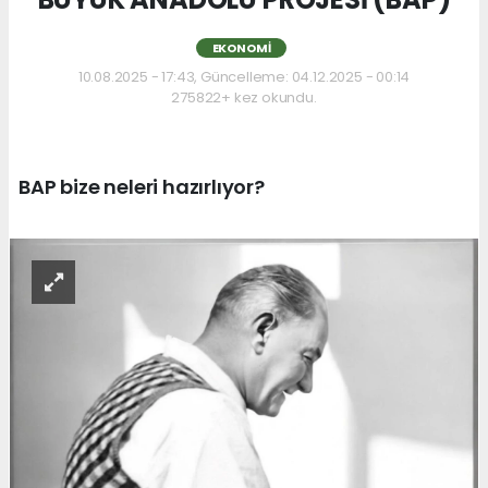
EKONOMI
10.08.2025 - 17:43, Güncelleme: 04.12.2025 - 00:14
275822+ kez okundu.
BAP bize neleri hazırlıyor?