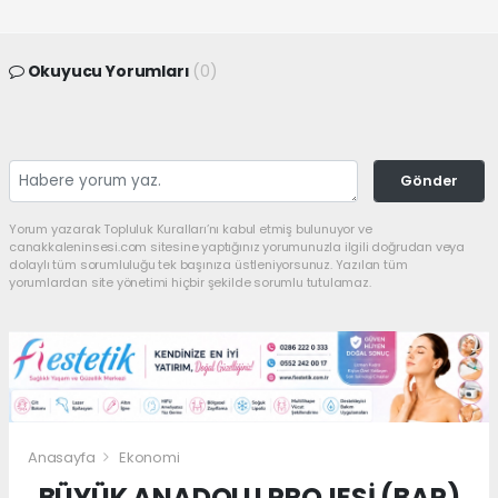
Okuyucu Yorumları
(0)
Gönder
Yorum yazarak Topluluk Kuralları’nı kabul etmiş bulunuyor ve
canakkaleninsesi.com sitesine yaptığınız yorumunuzla ilgili doğrudan veya
dolaylı tüm sorumluluğu tek başınıza üstleniyorsunuz. Yazılan tüm
yorumlardan site yönetimi hiçbir şekilde sorumlu tutulamaz.
Anasayfa
Ekonomi
BÜYÜK ANADOLU PROJESİ (BAP)