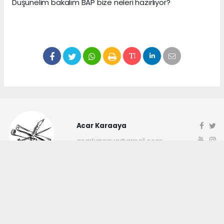
Düşünelim bakalım BAP bize neleri hazırlıyor?
Acar Karaaya
acarkaraaya@gmail.com
Okuyucu Yorumları
(0)