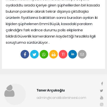
oyaladı.Bu sırada içeriye giren şüphelilerden biri kasada
bulunan paraları alarak tekrar dışarıya çıktı.Başka
ürünlerin fiyatlarına baktıktan sonra buradan ayrılan iki
kişiden şüphelenen Emmi Büyük, kasadaki paraların
çalındığını fark edince durumu polis ekiplerine
bildirdi.Güvenlik kameralarının kaydettiği hırsızlıkla ilgili
soruşturma sürdürülüyor. .
Taner Arçukoğlu
admin@canakkaleninsesi.com