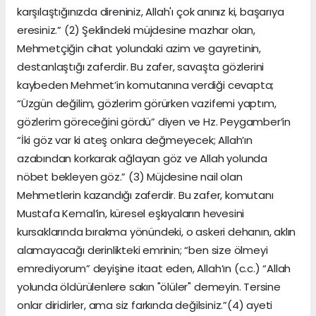
karşılaştığınızda direniniz, Allah'ı çok anınız ki, başarıya
eresiniz.” (2) Şeklindeki müjdesine mazhar olan,
Mehmetçiğin cihat yolundaki azim ve gayretinin,
destanlaştığı zaferdir. Bu zafer, savaşta gözlerini
kaybeden Mehmet’in komutanına verdiği cevapta;
“Üzgün değilim, gözlerim görürken vazifemi yaptım,
gözlerim göreceğini gördü” diyen ve Hz. Peygamber’in
“İki göz var ki ateş onlara değmeyecek; Allah’ın
azabından korkarak ağlayan göz ve Allah yolunda
nöbet bekleyen göz.” (3) Müjdesine nail olan
Mehmetlerin kazandığı zaferdir. Bu zafer, komutanı
Mustafa Kemal’in, küresel eşkıyaların hevesini
kursaklarında bırakma yönündeki, o askeri dehanın, aklın
alamayacağı derinlikteki emrinin; “ben size ölmeyi
emrediyorum” deyişine itaat eden, Allah’ın (c.c.) “Allah
yolunda öldürülenlere sakın "ölüler" demeyin. Tersine
onlar diridirler, ama siz farkında değilsiniz.”(4) ayeti