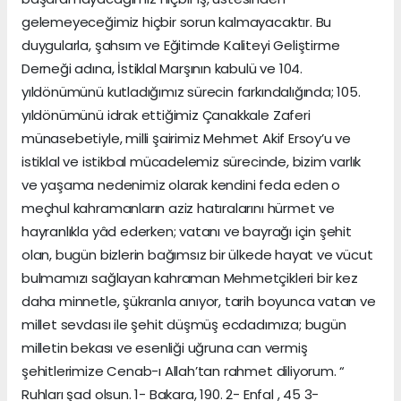
gelemeyeceğimiz hiçbir sorun kalmayacaktır. Bu
duygularla, şahsım ve Eğitimde Kaliteyi Geliştirme
Derneği adına, İstiklal Marşının kabulü ve 104.
yıldönümünü kutladığımız sürecin farkındalığında; 105.
yıldönümünü idrak ettiğimiz Çanakkale Zaferi
münasebetiyle, milli şairimiz Mehmet Akif Ersoy’u ve
istiklal ve istikbal mücadelemiz sürecinde, bizim varlık
ve yaşama nedenimiz olarak kendini feda eden o
meçhul kahramanların aziz hatıralarını hürmet ve
hayranlıkla yâd ederken; vatanı ve bayrağı için şehit
olan, bugün bizlerin bağımsız bir ülkede hayat ve vücut
bulmamızı sağlayan kahraman Mehmetçikleri bir kez
daha minnetle, şükranla anıyor, tarih boyunca vatan ve
millet sevdası ile şehit düşmüş ecdadımıza; bugün
milletin bekası ve esenliği uğruna can vermiş
şehitlerimize Cenab-ı Allah’tan rahmet diliyorum. “
Ruhları şad olsun. 1- Bakara, 190. 2- Enfal , 45 3-