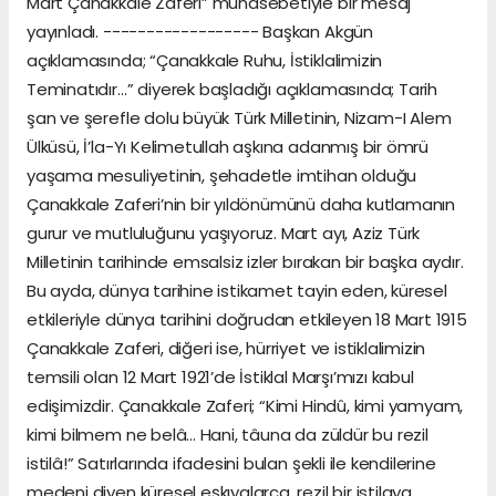
Mart Çanakkale Zaferi” münasebetiyle bir mesaj
yayınladı. ------------------ Başkan Akgün
açıklamasında; “Çanakkale Ruhu, İstiklalimizin
Teminatıdır…” diyerek başladığı açıklamasında; Tarih
şan ve şerefle dolu büyük Türk Milletinin, Nizam-I Alem
Ülküsü, İ’la-Yı Kelimetullah aşkına adanmış bir ömrü
yaşama mesuliyetinin, şehadetle imtihan olduğu
Çanakkale Zaferi’nin bir yıldönümünü daha kutlamanın
gurur ve mutluluğunu yaşıyoruz. Mart ayı, Aziz Türk
Milletinin tarihinde emsalsiz izler bırakan bir başka aydır.
Bu ayda, dünya tarihine istikamet tayin eden, küresel
etkileriyle dünya tarihini doğrudan etkileyen 18 Mart 1915
Çanakkale Zaferi, diğeri ise, hürriyet ve istiklalimizin
temsili olan 12 Mart 1921’de İstiklal Marşı’mızı kabul
edişimizdir. Çanakkale Zaferi; “Kimi Hindû, kimi yamyam,
kimi bilmem ne belâ... Hani, tâuna da züldür bu rezil
istilâ!” Satırlarında ifadesini bulan şekli ile kendilerine
medeni diyen küresel eşkıyalarca, rezil bir istilaya