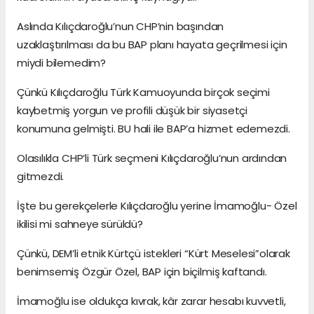
Aslında Kılıçdaroğlu’nun CHP’nin başından
uzaklaştırılması da bu BAP planı hayata geçrilmesi için
miydi bilemedim?
Çünkü Kılıçdaroğlu Türk Kamuoyunda birçok seçimi
kaybetmiş yorgun ve profili düşük bir siyasetçi
konumuna gelmişti. BU hali ile BAP’a hizmet edemezdi.
Olasılıkla CHP’li Türk seçmeni Kılıçdaroğlu’nun ardından
gitmezdi.
İşte bu gerekçelerle Kılıçdaroğlu yerine İmamoğlu- Özel
ikilisi mi sahneye sürüldü?
Çünkü, DEM’li etnik Kürtçü istekleri “Kürt Meselesi”olarak
benimsemiş Özgür Özel, BAP için biçilmiş kaftandı.
İmamoğlu ise oldukça kıvrak, kâr zarar hesabı kuvvetli,