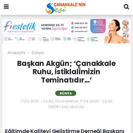
Anasayfa
Dünya
Başkan Akgün; ‘Çanakkale
Ruhu, İstiklalimizin
Teminatıdır…’
DÜNYA
17.03.2025 - 22:42, Güncelleme: 17.03.2025 - 22:42
56106+ kez okundu.
Eğitimde Kaliteyi Geliştirme Derneği Başkanı