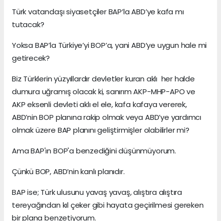
Türk vatandaşı siyasetçiler BAP’la ABD’ye kafa mı
tutacak?
Yoksa BAP’la Türkiye’yi BOP’a, yani ABD’ye uygun hale mi
getirecek?
Biz Türklerin yüzyıllardır devletler kuran aklı her halde
dumura uğramış olacak ki, sanırım AKP-MHP-APO ve
AKP eksenli devleti aklı el ele, kafa kafaya vererek,
ABD’nin BOP planına rakip olmak veya ABD’ye yardımcı
olmak üzere BAP planını geliştirmişler olabilirler mi?
Ama BAP'ın BOP'a benzediğini düşünmüyorum.
Çünkü BOP, ABD’nin kanlı planıdır.
BAP ise; Türk ulusunu yavaş yavaş, alıştıra alıştıra
tereyağından kıl çeker gibi hayata geçirilmesi gereken
bir plana benzetiyorum.