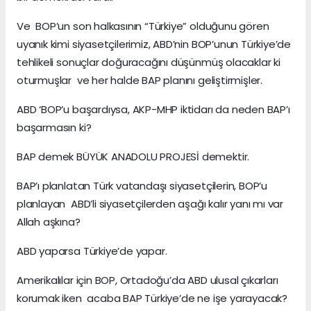
Ve BOP’un son halkasının “Türkiye” olduğunu gören
uyanık kimi siyasetçilerimiz, ABD’nin BOP’unun Türkiye’de
tehlikeli sonuçlar doğuracağını düşünmüş olacaklar ki
oturmuşlar ve her halde BAP planını geliştirmişler.
ABD ‘BOP’u başardıysa, AKP-MHP iktidarı da neden BAP’ı
başarmasın ki?
BAP demek BÜYÜK ANADOLU PROJESİ demektir.
BAP’ı planlatan Türk vatandaşı siyasetçilerin, BOP’u
planlayan ABD’li siyasetçilerden aşağı kalır yanı mı var
Allah aşkına?
ABD yaparsa Türkiye’de yapar.
Amerikalılar için BOP, Ortadoğu’da ABD ulusal çıkarları
korumak iken acaba BAP Türkiye’de ne işe yarayacak?