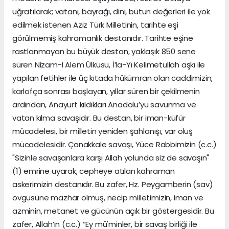
uğratılarak; vatanı, bayrağı, dini, bütün değerleri ile yok
edilmek istenen Aziz Türk Milletinin, tarihte eşi
görülmemiş kahramanlık destanıdır. Tarihte eşine
rastlanmayan bu büyük destan, yaklaşık 850 sene
süren Nizam-I Alem Ülküsü, İ’la-Yı Kelimetullah aşkı ile
yapılan fetihler ile üç kıtada hükümran olan caddimizin,
karlofça sonrası başlayan, yıllar süren bir çekilmenin
ardından, Anayurt kıldıkları Anadolu’yu savunma ve
vatan kılma savaşıdır. Bu destan, bir iman-küfür
mücadelesi, bir milletin yeniden şahlanışı, var oluş
mücadelesidir. Çanakkale savaşı, Yüce Rabbimizin (c.c.)
"Sizinle savaşanlara karşı Allah yolunda siz de savaşın"
(1) emrine uyarak, cepheye atılan kahraman
askerimizin destanıdır. Bu zafer, Hz. Peygamberin (sav)
övgüsüne mazhar olmuş, necip milletimizin, iman ve
azminin, metanet ve gücünün açık bir göstergesidir. Bu
zafer, Allah’ın (c.c.) “Ey mü'minler, bir savaş birliği ile