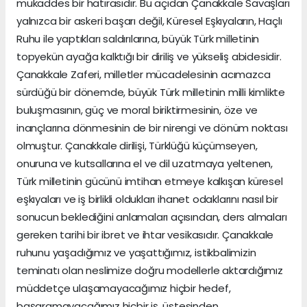
mukaddes bir hatırasıdır. Bu açıdan Çanakkale Savaşları
yalnızca bir askeri başarı değil, Küresel Eşkıyaların, Haçlı
Ruhu ile yaptıkları saldırılarına, büyük Türk milletinin
topyekün ayağa kalktığı bir diriliş ve yükseliş abidesidir.
Çanakkale Zaferi, milletler mücadelesinin acımazca
sürdüğü bir dönemde, büyük Türk milletinin milli kimlikte
buluşmasının, güç ve moral biriktirmesinin, öze ve
inançlarına dönmesinin de bir nirengi ve dönüm noktası
olmuştur. Çanakkale dirilişi, Türklüğü küçümseyen,
onuruna ve kutsallarına el ve dil uzatmaya yeltenen,
Türk milletinin gücünü imtihan etmeye kalkışan küresel
eşkıyaları ve iş birlikli oldukları ihanet odaklarını nasıl bir
sonucun beklediğini anlamaları açısından, ders almaları
gereken tarihi bir ibret ve ihtar vesikasıdır. Çanakkale
ruhunu yaşadığımız ve yaşattığımız, istikbalimizin
teminatı olan neslimize doğru modellerle aktardığımız
müddetçe ulaşamayacağımız hiçbir hedef,
başaramayacağımız hiçbir iş, üstesinden