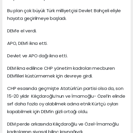
Bu plan çok büyük Türk milliyetçisi Devlet Bahçeli eliyle
hayata geçirilmeye başladı.
DEM’e el verdi.
APO, DEM’i ikna etti.
Devlet ve APO dağı ikna etti.
DEM ikna edilince CHP yönetim kadroları mecburen
DEM’lileri küstürmemek için devreye girdi.
CHP esasında geçmişte Atatürk’ün partisi olsa da, son
15-20 yıldır Kılıçdaroğlu’nun ve İmamoğlu- Özel’in elinde
sırf daha fazla oy alabilmek adına etnik Kürtçü oyları
kapabilmek için DEM’in gizli ortağı oldu.
DEM perde arkasında Kılıçdaroğlu ve Özel-İmamoğlu
kadrolarının siyasal bilinç kaynağıydı.