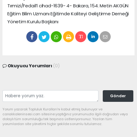
Tırmizi/Fedail’l cihad-1639- 4- Bakara, 154. Metin AKGÜN
Eğitim Bilim Uzmanı Eğitimde Kaliteyi Geliştirme Derneği
Yönetim Kurulu Başkanı
Okuyucu Yorumları
(0)
Gönder
Yorum yazarak Topluluk Kuralları’nı kabul etmiş bulunuyor ve
canakkaleninsesi.com sitesine yaptığınız yorumunuzla ilgili doğrudan veya
dolaylı tüm sorumluluğu tek başınıza üstleniyorsunuz. Yazılan tüm
yorumlardan site yönetimi hiçbir şekilde sorumlu tutulamaz.