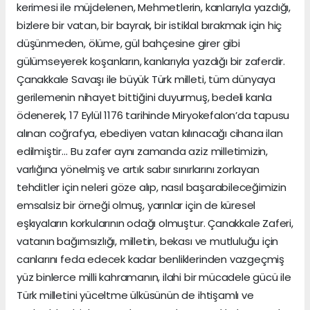
kerimesi ile müjdelenen, Mehmetlerin, kanlarıyla yazdığı,
bizlere bir vatan, bir bayrak, bir istiklal bırakmak için hiç
düşünmeden, ölüme, gül bahçesine girer gibi
gülümseyerek koşanların, kanlarıyla yazdığı bir zaferdir.
Çanakkale Savaşı ile büyük Türk milleti, tüm dünyaya
gerilemenin nihayet bittiğini duyurmuş, bedeli kanla
ödenerek, 17 Eylül 1176 tarihinde Miryokefalon’da tapusu
alınan coğrafya, ebediyen vatan kılınacağı cihana ilan
edilmiştir… Bu zafer aynı zamanda aziz milletimizin,
varlığına yönelmiş ve artık sabır sınırlarını zorlayan
tehditler için neleri göze alıp, nasıl başarabileceğimizin
emsalsiz bir örneği olmuş, yarınlar için de küresel
eşkıyaların korkularının odağı olmuştur. Çanakkale Zaferi,
vatanın bağımsızlığı, milletin, bekası ve mutluluğu için
canlarını feda edecek kadar benliklerinden vazgeçmiş
yüz binlerce milli kahramanın, ilahi bir mücadele gücü ile
Türk milletini yüceltme ülküsünün de ihtişamlı ve