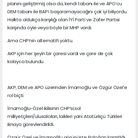
planını geliştirmiş olsa da, kendi tabanı ile ve APO’cu
DEM tabanı ile BAP’ı başaramayacağını çok iyi biliyordu.
Halkta oldukça karşılığı olan İYİ Parti ve Zafer Partisi
karşında öyle veya böyle bir MHP vardı.
Ama CHP’nin alternatifi yoktu.
AKP için her şeyin bir çaresi vardı ve çare de çok
kolayca bulundu.
AKP, DEM ve APO üzerinden İmamoğlu ve Özgür Özel’e
rol biçti.
İmamoğlu-Özel ikilisinin CHP’si;sol
milliyetçileri/ulusalcıları, laikleri yani Atatürkçü Türkleri
iknaya görevlendirildi.
Özgür Özel ve İmamoğlu görünüşte Erdoğan karşıtlığı