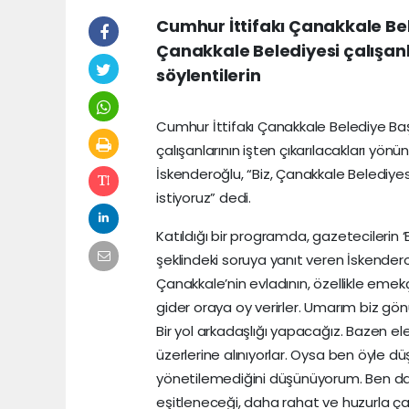
Cumhur İttifakı Çanakkale Be
Çanakkale Belediyesi çalışanl
söylentilerin
Cumhur İttifakı Çanakkale Belediye Ba
çalışanlarının işten çıkarılacakları yönü
İskenderoğlu, “Biz, Çanakkale Belediy
istiyoruz” dedi.
Katıldığı bir programda, gazetecilerin ‘Be
şeklindeki soruya yanıt veren İskendero
Çanakkale’nin evladının, özellikle emekç
gider oraya oy verirler. Umarım biz gön
Bir yol arkadaşlığı yapacağız. Bazen el
üzerlerine alınıyorlar. Oysa ben öyle 
yönetilemediğini düşünüyorum. Ben daha 
eşitleneceği, daha rahat ve huzurla ça