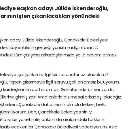
lediye Başkan adayı Jülide İskenderoğlu,
arının işten çıkarılacakları yönündeki
şkan adayı Jülide İskenderoğlu, Çanakkale Belediyesi
ndeki söylentilerin gerçeği yansıtmadığını belirtti.
esindeki tüm çalışma arkadaşlarımızla yol a devam etmek
lediye çalışanları ile ilgili bir tasarrufunuz olacak mı?’
ğlu, “İşten çıkarmayla ilgili soruyu çok anlamsız buluyorum.
i kardeşlerimin partisi olmaz. Gönüllerinde bir yer vardır,
üllerine girmişizdir. Ama onlarla biz mesai arkadaşı olacağız.
eştirirken, Çanakkale daha temiz olmalı derken, belki
düşünmüyorum. Ben, Çanakkale Belediyesinin iyi
iyi bir yönetimle, onların da aralarındaki farkların
lışabilecekleri bir Çanakkale Belediyesi vadediyorum. Asla