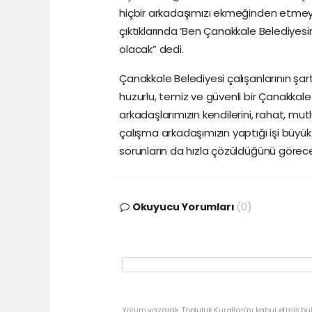
hiçbir arkadaşımızı ekmeğinden etmeyec
çıktıklarında ‘Ben Çanakkale Belediyesi
olacak” dedi.
Çanakkale Belediyesi çalışanlarının şartl
huzurlu, temiz ve güvenli bir Çanakkal
arkadaşlarımızın kendilerini, rahat, mut
çalışma arkadaşımızın yaptığı işi büyü
sorunların da hızla çözüldüğünü görece
Okuyucu Yorumları
(0)
Yorum yazarak Topluluk Kuralları’nı kabul etmiş bu