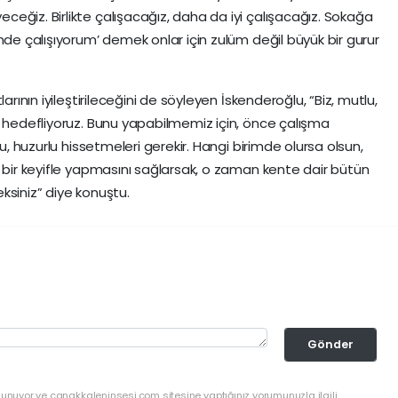
eğiz. Birlikte çalışacağız, daha da iyi çalışacağız. Sokağa
nde çalışıyorum’ demek onlar için zulüm değil büyük bir gurur
arının iyileştirileceğini de söyleyen İskenderoğlu, “Biz, mutlu,
e hedefliyoruz. Bunu yapabilmemiz için, önce çalışma
lu, huzurlu hissetmeleri gerekir. Hangi birimde olursa olsun,
k bir keyifle yapmasını sağlarsak, o zaman kente dair bütün
ksiniz” diye konuştu.
Gönder
lunuyor ve canakkaleninsesi.com sitesine yaptığınız yorumunuzla ilgili