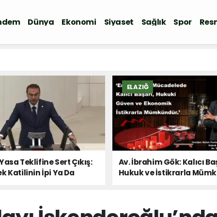
ndem
Dünya
Ekonomi
Siyaset
Sağlık
Spor
Resm
ELAZIĞ
Yasa Teklifine Sert Çıkış:
Av. İbrahim Gök: Kalıcı Ba
k Katilinin İpi Ya Da
Hukuk ve İstikrarla Müm
 Sesi!