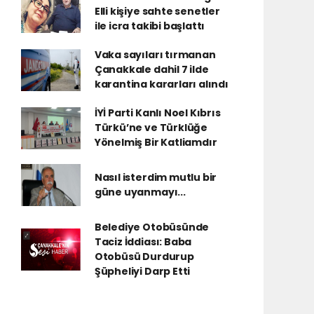
Elli kişiye sahte senetler
ile icra takibi başlattı
Vaka sayıları tırmanan
Çanakkale dahil 7 ilde
karantina kararları alındı
İYİ Parti Kanlı Noel Kıbrıs
Türkü’ne ve Türklüğe
Yönelmiş Bir Katliamdır
Nasıl isterdim mutlu bir
güne uyanmayı...
Belediye Otobüsünde
Taciz İddiası: Baba
Otobüsü Durdurup
Şüpheliyi Darp Etti