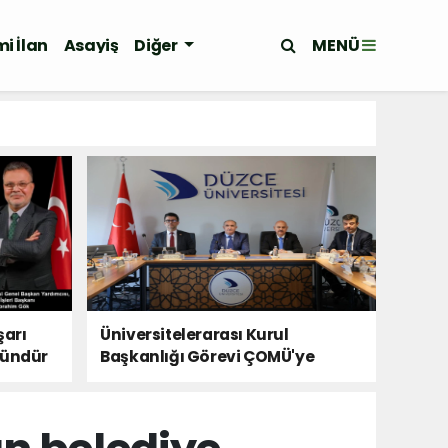
MENÜ
i İlan
Asayiş
Diğer
şarı
Üniversitelerarası Kurul
kündür
Başkanlığı Görevi ÇOMÜ'ye
Devredildi