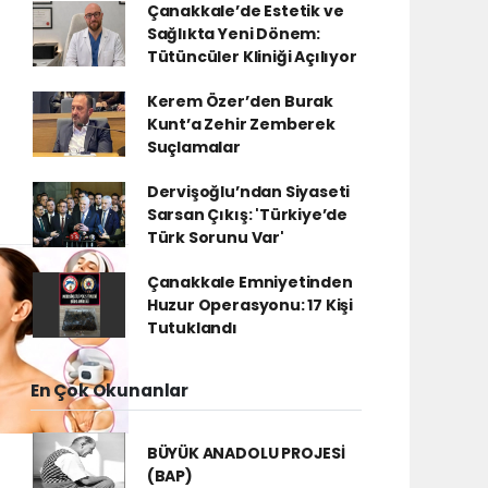
Çanakkale’de Estetik ve
Sağlıkta Yeni Dönem:
Tütüncüler Kliniği Açılıyor
Kerem Özer’den Burak
Kunt’a Zehir Zemberek
Suçlamalar
Dervişoğlu’ndan Siyaseti
Sarsan Çıkış: 'Türkiye’de
Türk Sorunu Var'
Çanakkale Emniyetinden
Huzur Operasyonu: 17 Kişi
Tutuklandı
En Çok Okunanlar
BÜYÜK ANADOLU PROJESİ
(BAP)