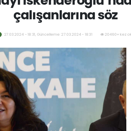
ayı İskenderoğlu’nda
çalışanlarına söz
27.03.2024 - 18:31, Güncelleme: 27.03.2024 - 18:31
20460+ kez o