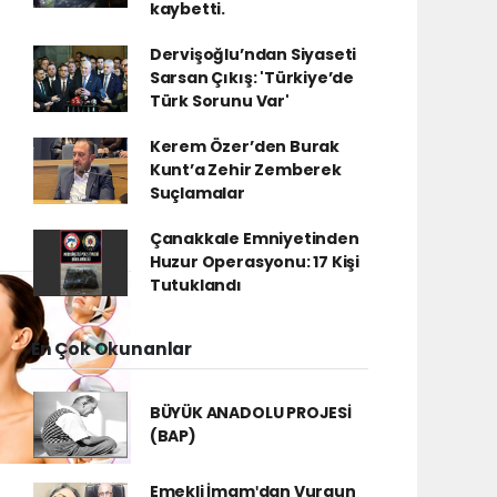
kaybetti.
Dervişoğlu’ndan Siyaseti
Sarsan Çıkış: 'Türkiye’de
Türk Sorunu Var'
Kerem Özer’den Burak
Kunt’a Zehir Zemberek
Suçlamalar
Çanakkale Emniyetinden
Huzur Operasyonu: 17 Kişi
Tutuklandı
En Çok Okunanlar
BÜYÜK ANADOLU PROJESİ
(BAP)
Emekli İmamʹdan Vurgun