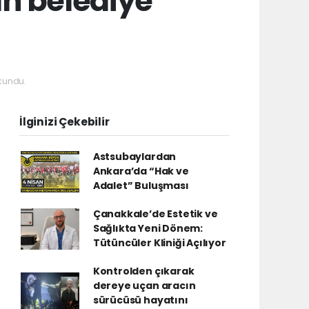
n belediye
kundu.
İlginizi Çekebilir
Astsubaylardan
Ankara’da “Hak ve
Adalet” Buluşması
Çanakkale’de Estetik ve
Sağlıkta Yeni Dönem:
Tütüncüler Kliniği Açılıyor
Kontrolden çıkarak
dereye uçan aracın
sürücüsü hayatını