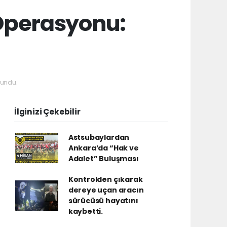
Operasyonu:
undu.
İlginizi Çekebilir
Astsubaylardan
Ankara’da “Hak ve
Adalet” Buluşması
Kontrolden çıkarak
dereye uçan aracın
sürücüsü hayatını
kaybetti.