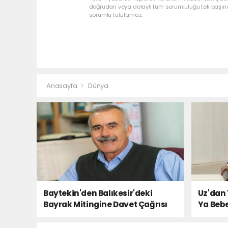
doğrudan veya dolaylı tüm sorumluluğu tek başınız
sorumlu tutulamaz.
Anasayfa
Dünya
Baytekin'den Balıkesir'deki
Uz'dan 
Bayrak Mitingine Davet Çağrısı
Ya Bebe
Milletin