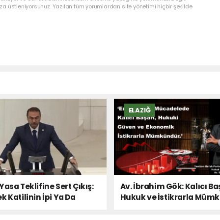
a üstleniyorsunuz. Yazılan tüm yorumlardan site yönetimi hiçbir şekilde
ELAZIĞ
Yasa Teklifine Sert Çıkış:
Av. İbrahim Gök: Kalıcı Ba
k Katilinin İpi Ya Da
Hukuk ve İstikrarla Müm
 Sesi!