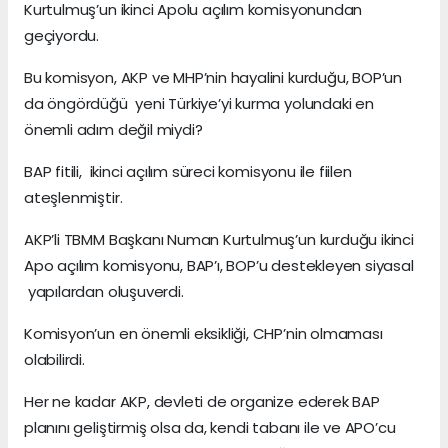
Kurtulmuş’un ikinci Apolu açılım komisyonundan
geçiyordu.
Bu komisyon, AKP ve MHP’nin hayalini kurduğu, BOP’un
da öngördüğü yeni Türkiye’yi kurma yolundaki en
önemli adım değil miydi?
BAP fitili, ikinci açılım süreci komisyonu ile fiilen
ateşlenmiştir.
AKP’li TBMM Başkanı Numan Kurtulmuş’un kurduğu ikinci
Apo açılım komisyonu, BAP’ı, BOP’u destekleyen siyasal
yapılardan oluşuverdi.
Komisyon’un en önemli eksikliği, CHP’nin olmaması
olabilirdi.
Her ne kadar AKP, devleti de organize ederek BAP
planını geliştirmiş olsa da, kendi tabanı ile ve APO’cu