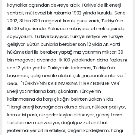
kaynaklar açısından devreye aldık. Türkiye'de ilk enerji
santrali, mütevazi bir rakamla 1902 yılında kuruldu. Sene
2002, 31 bin 800 megavat kurulu gücü vardı, Türkiye'nin
ilk 100 yıl içerisinde. Yalnızca mukayese etmek açısında
söylüyorum. Türkiye büyüyor, Türkiye ilerliyor ve Türkiye
gelişiyor. Bütün bunlarla beraber son 12 yılda AK Parti
hükümetleri ile beraber yaptığımız yatırımın miktarı 39
bin megavat civarında. İlk 100 yıldakinden daha fazlasını
son 12 yılda yaptık. Türkiye'nin ilerlemesi, Türkiye'nin
büyümesi, gelişmesi ile alakalı çok çarpıcı rakamlar var."
dedi. 'TÜRKİYE'NİN KALKINMASINA İTİRAZ EDENLER VAR'
Enerji yatırımlarına karşı çıkanların Türkiye'nin
kalkınmasına da karşı çıktığını belirten Bakan Yıldız,
"Hangi enerji kaynağından olursa olsun, nükleer patlıyor,
kömür isi paslı, rüzgarlar kuşları öldürüyor, güneş tarım
tarlalarımızı mahvediyor, doğalgaz zaten ithal,
jeotermal yer altını etkiliyor; değerli kardeşlerim, hangi