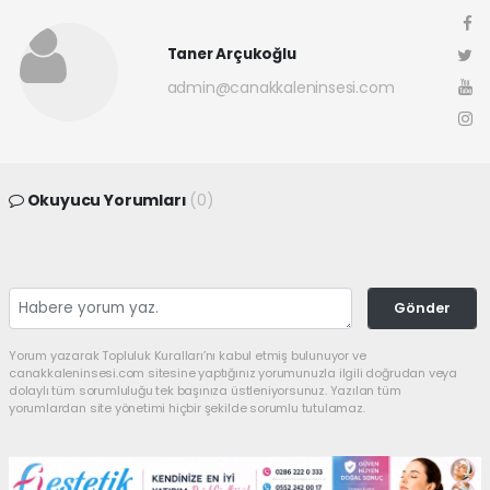
Taner Arçukoğlu
admin@canakkaleninsesi.com
Okuyucu Yorumları
(0)
Gönder
Yorum yazarak Topluluk Kuralları’nı kabul etmiş bulunuyor ve
canakkaleninsesi.com sitesine yaptığınız yorumunuzla ilgili doğrudan veya
dolaylı tüm sorumluluğu tek başınıza üstleniyorsunuz. Yazılan tüm
yorumlardan site yönetimi hiçbir şekilde sorumlu tutulamaz.