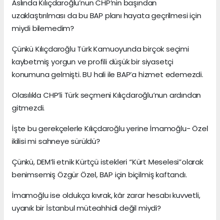
Aslında Kılıçdaroğlu’nun CHP’nin başından
uzaklaştırılması da bu BAP planı hayata geçrilmesi için
miydi bilemedim?
Çünkü Kılıçdaroğlu Türk Kamuoyunda birçok seçimi
kaybetmiş yorgun ve profili düşük bir siyasetçi
konumuna gelmişti. BU hali ile BAP’a hizmet edemezdi.
Olasılıkla CHP’li Türk seçmeni Kılıçdaroğlu’nun ardından
gitmezdi.
İşte bu gerekçelerle Kılıçdaroğlu yerine İmamoğlu- Özel
ikilisi mi sahneye sürüldü?
Çünkü, DEM’li etnik Kürtçü istekleri “Kürt Meselesi”olarak
benimsemiş Özgür Özel, BAP için biçilmiş kaftandı.
İmamoğlu ise oldukça kıvrak, kâr zarar hesabı kuvvetli,
uyanık bir İstanbul müteahhidi değil miydi?