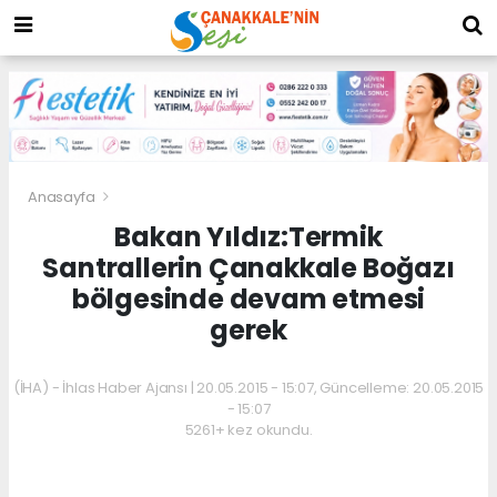
Anasayfa
Bakan Yıldız:Termik
Santrallerin Çanakkale Boğazı
bölgesinde devam etmesi
gerek
(İHA) - İhlas Haber Ajansı | 20.05.2015 - 15:07, Güncelleme: 20.05.2015
- 15:07
5261+ kez okundu.