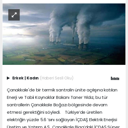
Erkek
|
Kadın
(Haberi Sesli Oku)
Çanakkale'de bir termik santralin ünite açılışına katılan
Enerji ve Tabii Kaynaklar Bakanı Taner Yıldız, bu tür
santrallerin Çanakkale Boğazı bölgesinde devam
etmesi gerektiğini söyledi. Türkiye’de üretilen
elektriğin yüzde 5.6 ’sını sağlayan İÇDAŞ Elektrik Enerjisi
Üretim ve Yatırım A.Ş., Çanakkale Biga’daki İÇDAŞ Süper