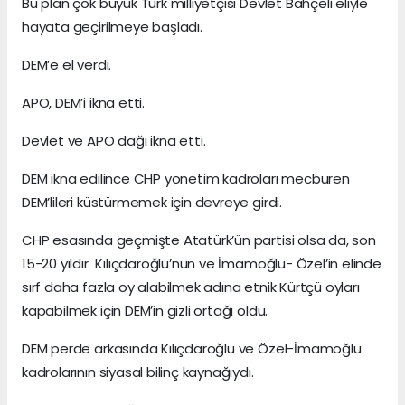
Bu plan çok büyük Türk milliyetçisi Devlet Bahçeli eliyle
hayata geçirilmeye başladı.
DEM’e el verdi.
APO, DEM’i ikna etti.
Devlet ve APO dağı ikna etti.
DEM ikna edilince CHP yönetim kadroları mecburen
DEM’lileri küstürmemek için devreye girdi.
CHP esasında geçmişte Atatürk’ün partisi olsa da, son
15-20 yıldır Kılıçdaroğlu’nun ve İmamoğlu- Özel’in elinde
sırf daha fazla oy alabilmek adına etnik Kürtçü oyları
kapabilmek için DEM’in gizli ortağı oldu.
DEM perde arkasında Kılıçdaroğlu ve Özel-İmamoğlu
kadrolarının siyasal bilinç kaynağıydı.