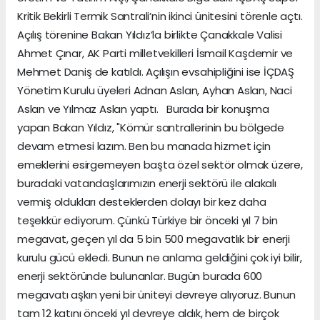
Kritik Bekirli Termik Santrali’nin ikinci ünitesini törenle açtı.
Açılış törenine Bakan Yıldız’la birlikte Çanakkale Valisi
Ahmet Çınar, AK Parti milletvekilleri İsmail Kaşdemir ve
Mehmet Daniş de katıldı. Açılışın evsahipliğini ise İÇDAŞ
Yönetim Kurulu üyeleri Adnan Aslan, Ayhan Aslan, Naci
Aslan ve Yılmaz Aslan yaptı. Burada bir konuşma
yapan Bakan Yıldız, "Kömür santrallerinin bu bölgede
devam etmesi lazım. Ben bu manada hizmet için
emeklerini esirgemeyen başta özel sektör olmak üzere,
buradaki vatandaşlarımızın enerji sektörü ile alakalı
vermiş oldukları desteklerden dolayı bir kez daha
teşekkür ediyorum. Çünkü Türkiye bir önceki yıl 7 bin
megavat, geçen yıl da 5 bin 500 megavatlık bir enerji
kurulu gücü ekledi. Bunun ne anlama geldiğini çok iyi bilir,
enerji sektöründe bulunanlar. Bugün burada 600
megavatı aşkın yeni bir üniteyi devreye alıyoruz. Bunun
tam 12 katını önceki yıl devreye aldık, hem de birçok