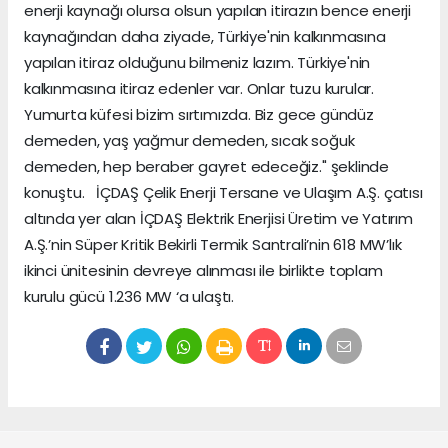
enerji kaynağı olursa olsun yapılan itirazın bence enerji
kaynağından daha ziyade, Türkiye'nin kalkınmasına
yapılan itiraz olduğunu bilmeniz lazım. Türkiye'nin
kalkınmasına itiraz edenler var. Onlar tuzu kurular.
Yumurta küfesi bizim sırtımızda. Biz gece gündüz
demeden, yaş yağmur demeden, sıcak soğuk
demeden, hep beraber gayret edeceğiz." şeklinde
konuştu. İÇDAŞ Çelik Enerji Tersane ve Ulaşım A.Ş. çatısı
altında yer alan İÇDAŞ Elektrik Enerjisi Üretim ve Yatırım
A.Ş.’nin Süper Kritik Bekirli Termik Santrali’nin 618 MW’lık
ikinci ünitesinin devreye alınması ile birlikte toplam
kurulu gücü 1.236 MW ‘a ulaştı.