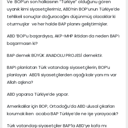
Ve BOP’un son halkasının “Türkiye” olduğunu gören
uyanık kimi siyasetçilerimiz, ABD’nin BOP’unun Türkiye’de
tehlikeli sonuçlar doğuracağını düşünmüş olacaklar ki
oturmuşlar ve her halde BAP planını geliştirmişler.
ABD ‘BOP’u başardıysa, AKP-MHP iktidarı da neden BAP’ı
başarmasın ki?
BAP demek BÜYÜK ANADOLU PROJESİ demektir.
BAP’ı planlatan Türk vatandaşı siyasetçilerin, BOP’u
planlayan ABD’li siyasetçilerden aşağı kalır yanı mı var
Allah aşkına?
ABD yaparsa Türkiye’de yapar.
Amerikalılar için BOP, Ortadoğu’da ABD ulusal çıkarları
korumak iken acaba BAP Türkiye’de ne işe yarayacak?
Türk vatandaşı siyasetçiler BAP’la ABD’ye kafa mı