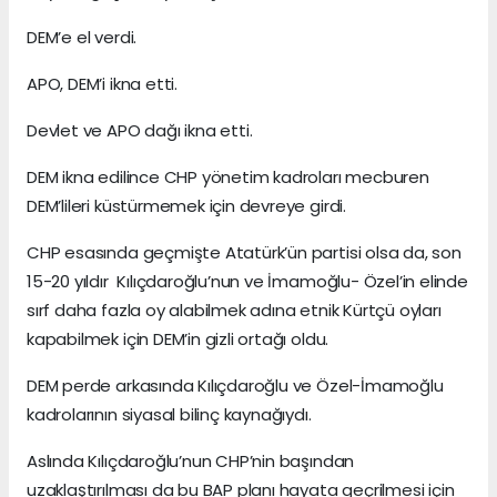
DEM’e el verdi.
APO, DEM’i ikna etti.
Devlet ve APO dağı ikna etti.
DEM ikna edilince CHP yönetim kadroları mecburen
DEM’lileri küstürmemek için devreye girdi.
CHP esasında geçmişte Atatürk’ün partisi olsa da, son
15-20 yıldır Kılıçdaroğlu’nun ve İmamoğlu- Özel’in elinde
sırf daha fazla oy alabilmek adına etnik Kürtçü oyları
kapabilmek için DEM’in gizli ortağı oldu.
DEM perde arkasında Kılıçdaroğlu ve Özel-İmamoğlu
kadrolarının siyasal bilinç kaynağıydı.
Aslında Kılıçdaroğlu’nun CHP’nin başından
uzaklaştırılması da bu BAP planı hayata geçrilmesi için