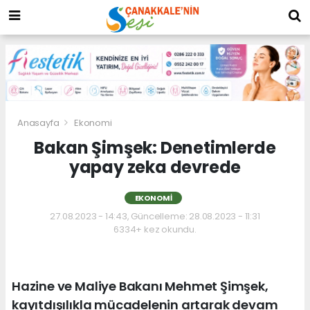
Anasayfa
Ekonomi
Bakan Şimşek: Denetimlerde
yapay zeka devrede
EKONOMI
27.08.2023 - 14:43, Güncelleme: 28.08.2023 - 11:31
6334+ kez okundu.
Hazine ve Maliye Bakanı Mehmet Şimşek,
kayıtdışılıkla mücadelenin artarak devam