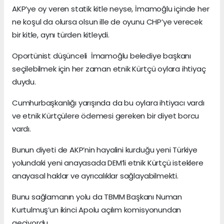
AKP’ye oy veren statik kitle neyse, İmamoğlu içinde her
ne koşul da olursa olsun ille de oyunu CHP’ye verecek
bir kitle, aynı türden kitleydi.
Oportünist düşünceli İmamoğlu belediye başkanı
seçilebilmek için her zaman etnik Kürtçü oylara ihtiyaç
duydu.
Cumhurbaşkanlığı yarışında da bu oylara ihtiyacı vardı
ve etnik Kürtçülere ödemesi gereken bir diyet borcu
vardı.
Bunun diyeti de AKP’nin hayalini kurduğu yeni Türkiye
yolundaki yeni anayasada DEM’li etnik Kürtçü isteklere
anayasal haklar ve ayrıcalıklar sağlayabilmekti.
Bunu sağlamanın yolu da TBMM Başkanı Numan
Kurtulmuş’un ikinci Apolu açılım komisyonundan
geçiyordu.