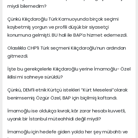
miydi bilemedim?
Çünkü Kılıçdaroğlu Türk Kamuoyunda birçok seçimi
kaybetmiş yorgun ve profili düşük bir siyasetçi
konumuna gelmişti. BU hali ile BAP’a hizmet edemezdi.
Olasılıkla CHP’li Türk seçmeni Kılıçdaroğlu’nun ardından
gitmezdi.
İşte bu gerekçelerle Kılıçdaroğlu yerine İmamoğlu- Özel
ikilisi mi sahneye sürüldü?
Çünkü, DEM’li etnik Kürtçü istekleri “Kürt Meselesi”olarak
benimsemiş Özgür Özel, BAP için biçilmiş kaftandı.
İmamoğlu ise oldukça kıvrak, kâr zarar hesabı kuvvetli,
uyanık bir İstanbul müteahhidi değil miydi?
İmamoğlu için hedefe giden yolda her şey mübahtı ve