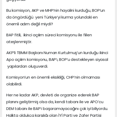
Bu komisyon, AKP ve MHP’nin hayalini kurduğu, BOP’un
da öngördüğü yeni Türkiye’yi kurma yolundaki en
önemli adım değil miydi?
BAP fitili, ikinci açılım süreci komisyonu ile fiilen
ateşlenmiştir.
AKP’li TBMM Başkanı Numan Kurtulmuş’un kurduğu ikinci
Apo açılım komisyonu, BAP’ı, BOP’u destekleyen siyasal
yapılardan oluşuverdi.
Komisyon’un en önemli eksikliği, CHP’nin olmaması
olabilirdi.
Her ne kadar AKP, devleti de organize ederek BAP
planını geliştirmiş olsa da, kendi tabanı ile ve APO’cu
DEM tabanı ile BAP’ı başaramayacağını çok iyi biliyordu.
Halkta oldukça karşılığı olan İYİ Parti ve Zafer Partisi