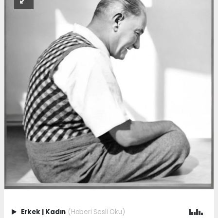
Erkek
|
Kadın
(Haberi Sesli Oku)