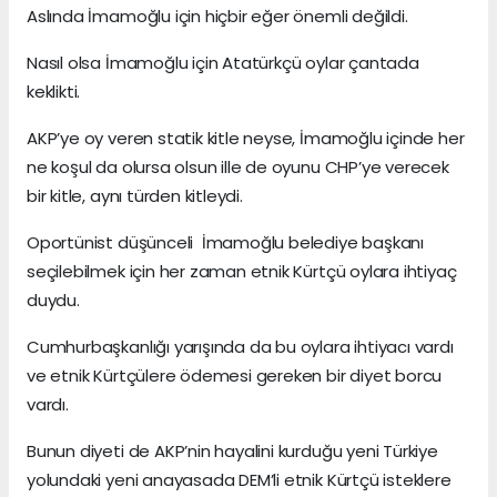
Aslında İmamoğlu için hiçbir eğer önemli değildi.
Nasıl olsa İmamoğlu için Atatürkçü oylar çantada
keklikti.
AKP’ye oy veren statik kitle neyse, İmamoğlu içinde her
ne koşul da olursa olsun ille de oyunu CHP’ye verecek
bir kitle, aynı türden kitleydi.
Oportünist düşünceli İmamoğlu belediye başkanı
seçilebilmek için her zaman etnik Kürtçü oylara ihtiyaç
duydu.
Cumhurbaşkanlığı yarışında da bu oylara ihtiyacı vardı
ve etnik Kürtçülere ödemesi gereken bir diyet borcu
vardı.
Bunun diyeti de AKP’nin hayalini kurduğu yeni Türkiye
yolundaki yeni anayasada DEM’li etnik Kürtçü isteklere