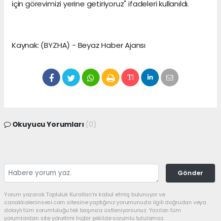
için görevimizi yerine getiriyoruz" ifadeleri kullanıldı.
Kaynak: (BYZHA) - Beyaz Haber Ajansı
Okuyucu Yorumları
(0)
Gönder
Yorum yazarak Topluluk Kuralları’nı kabul etmiş bulunuyor ve
canakkaleninsesi.com sitesine yaptığınız yorumunuzla ilgili doğrudan veya
dolaylı tüm sorumluluğu tek başınıza üstleniyorsunuz. Yazılan tüm
yorumlardan site yönetimi hiçbir şekilde sorumlu tutulamaz.