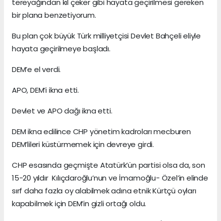
tereyağından kıl çeker gibi hayata geçirilmesi gereken
bir plana benzetiyorum.
Bu plan çok büyük Türk milliyetçisi Devlet Bahçeli eliyle
hayata geçirilmeye başladı.
DEM’e el verdi.
APO, DEM’i ikna etti.
Devlet ve APO dağı ikna etti.
DEM ikna edilince CHP yönetim kadroları mecburen
DEM’lileri küstürmemek için devreye girdi.
CHP esasında geçmişte Atatürk’ün partisi olsa da, son
15-20 yıldır Kılıçdaroğlu’nun ve İmamoğlu- Özel’in elinde
sırf daha fazla oy alabilmek adına etnik Kürtçü oyları
kapabilmek için DEM’in gizli ortağı oldu.