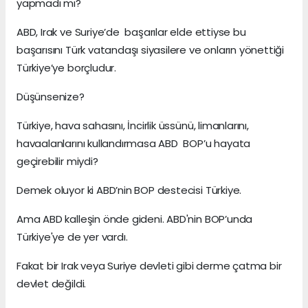
yapmadı mı?
ABD, Irak ve Suriye’de başarılar elde ettiyse bu
başarısını Türk vatandaşı siyasilere ve onların yönettiği
Türkiye’ye borçludur.
Düşünsenize?
Türkiye, hava sahasını, İncirlik üssünü, limanlarını,
havaalanlarını kullandırmasa ABD BOP’u hayata
geçirebilir miydi?
Demek oluyor ki ABD’nin BOP destecisi Türkiye.
Ama ABD kalleşin önde gideni. ABD'nin BOP’unda
Türkiye'ye de yer vardı.
Fakat bir Irak veya Suriye devleti gibi derme çatma bir
devlet değildi.