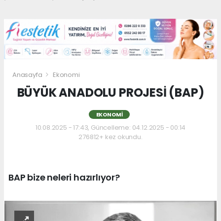
Anasayfa
Ekonomi
BÜYÜK ANADOLU PROJESİ (BAP)
EKONOMI
10.08.2025 - 17:43, Güncelleme: 04.12.2025 - 00:14
276812+ kez okundu.
BAP bize neleri hazırlıyor?