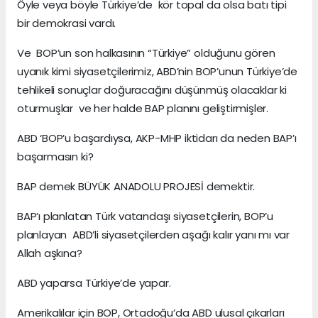
Öyle veya böyle Türkiye’de kör topal da olsa batı tipi
bir demokrasi vardı.
Ve BOP’un son halkasının “Türkiye” olduğunu gören
uyanık kimi siyasetçilerimiz, ABD’nin BOP’unun Türkiye’de
tehlikeli sonuçlar doğuracağını düşünmüş olacaklar ki
oturmuşlar ve her halde BAP planını geliştirmişler.
ABD ‘BOP’u başardıysa, AKP-MHP iktidarı da neden BAP’ı
başarmasın ki?
BAP demek BÜYÜK ANADOLU PROJESİ demektir.
BAP’ı planlatan Türk vatandaşı siyasetçilerin, BOP’u
planlayan ABD’li siyasetçilerden aşağı kalır yanı mı var
Allah aşkına?
ABD yaparsa Türkiye’de yapar.
Amerikalılar için BOP, Ortadoğu’da ABD ulusal çıkarları