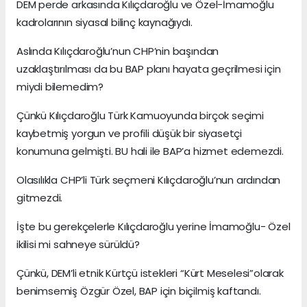
DEM perde arkasında Kılıçdaroğlu ve Özel-İmamoğlu
kadrolarının siyasal bilinç kaynağıydı.
Aslında Kılıçdaroğlu’nun CHP’nin başından
uzaklaştırılması da bu BAP planı hayata geçrilmesi için
miydi bilemedim?
Çünkü Kılıçdaroğlu Türk Kamuoyunda birçok seçimi
kaybetmiş yorgun ve profili düşük bir siyasetçi
konumuna gelmişti. BU hali ile BAP’a hizmet edemezdi.
Olasılıkla CHP’li Türk seçmeni Kılıçdaroğlu’nun ardından
gitmezdi.
İşte bu gerekçelerle Kılıçdaroğlu yerine İmamoğlu- Özel
ikilisi mi sahneye sürüldü?
Çünkü, DEM’li etnik Kürtçü istekleri “Kürt Meselesi”olarak
benimsemiş Özgür Özel, BAP için biçilmiş kaftandı.