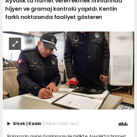
Ayvalık’ta hizmet veren ekmek fırınlarında
hijyen ve gramaj kontrolü yapıldı. Kentin
farklı noktasında faaliyet gösteren
Erkek
|
Kadın
(Haberi Sesli Oku)
Ramazan ayının başlaması ile birlikte Ayvalık’ta hizmet