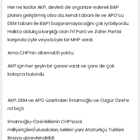
Her ne kadar AKP, devleti de organize ederek BAP
planını geliştirmiş olsa da, kendi tabanı ile ve APO’cu
DEM tabanı ile BAP’ı başaramayacağını çok iyi biliyordu.
Halkta oldukça karşılığı olan İYİ Parti ve Zafer Partisi
karşında öyle veya böyle bir MHP vardı.
Ama CHP’nin alternatifi yoktu.
AKP için her şeyin bir çaresi vardı ve çare de çok
kolayca bulundu.
AKP, DEM ve APO üzerinden İmamoğlu ve Özgür Özel’e
rol biçti.
İmamoğlu-Özel ikilisinin CHP’si;sol
milliyetçileri/ulusalcıları, laikleri yani Atatürkçü Türkleri
iknaya görevlendirildi.