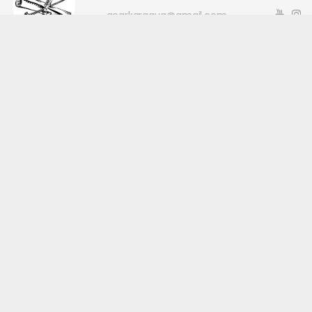
acarkaraaya@gmail.com
Okuyucu Yorumları
(0)
Gönder
Yorum yazarak Topluluk Kuralları’nı kabul etmiş bulunuyor ve
canakkaleninsesi.com sitesine yaptığınız yorumunuzla ilgili doğrudan veya
dolaylı tüm sorumluluğu tek başınıza üstleniyorsunuz. Yazılan tüm
yorumlardan site yönetimi hiçbir şekilde sorumlu tutulamaz.
haber paketi
haber scripti
haber yazılımı
Tüm hakları saklı tutulmaktadır.Copyright 2026©
Haber Yazılımı:
Web Aksiyon ®