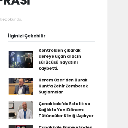
FRASI
kez okundu.
İlginizi Çekebilir
Kontrolden çıkarak
dereye uçan aracın
sürücüsü hayatını
kaybetti.
Kerem Özer’den Burak
Kunt’a Zehir Zemberek
Suçlamalar
Çanakkale’de Estetik ve
Sağlıkta Yeni Dönem:
Tütüncüler Kliniği Açılıyor
Çanakkale Emniyetinden