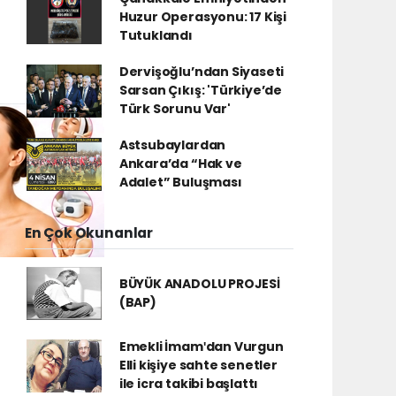
Huzur Operasyonu: 17 Kişi
Tutuklandı
Dervişoğlu’ndan Siyaseti
Sarsan Çıkış: 'Türkiye’de
Türk Sorunu Var'
Astsubaylardan
Ankara’da “Hak ve
Adalet” Buluşması
En Çok Okunanlar
BÜYÜK ANADOLU PROJESİ
(BAP)
Emekli İmamʹdan Vurgun
Elli kişiye sahte senetler
ile icra takibi başlattı