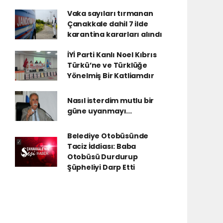
Vaka sayıları tırmanan
Çanakkale dahil 7 ilde
karantina kararları alındı
İYİ Parti Kanlı Noel Kıbrıs
Türkü’ne ve Türklüğe
Yönelmiş Bir Katliamdır
Nasıl isterdim mutlu bir
güne uyanmayı...
Belediye Otobüsünde
Taciz İddiası: Baba
Otobüsü Durdurup
Şüpheliyi Darp Etti