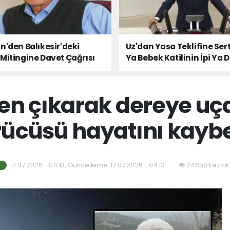
n'den Balıkesir'deki
Uz'dan Yasa Teklifine Sert
Mitingine Davet Çağrısı
Ya Bebek Katilinin İpi Ya 
Milletin Sesi!
en çıkarak dereye uç
ücüsü hayatını kaybe
17.07.2026 - 04:13, Güncelleme: 17.07.2026 - 04:13
24650 kez ok