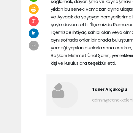
sağlamak, dayanışma ve kaynaşmayı güç
yıldan bu seneki Ramazan ayına ulaşt
ve Ayvacık da yaşayan hemşerilerime hay
şöyle devam etti. ‘’İlçemizde Ramazan 
ilçemizde ihtiyaç sahibi olan veya o
aynı sofrada onları bir arada buluştur
yemeği yapılan dualarla sona ererken,
Başkanı Mehmet Ünal Şahin, yemekleri
kişi ve kuruluşlara teşekkür etti.
Taner Arçukoğlu
admin@canakkaleni