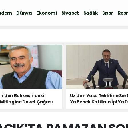
ndem
Dünya
Ekonomi
Siyaset
Sağlık
Spor
Resm
n'den Balıkesir'deki
Uz'dan Yasa Teklifine Sert
Mitingine Davet Çağrısı
Ya Bebek Katilinin İpi Ya 
Milletin Sesi!