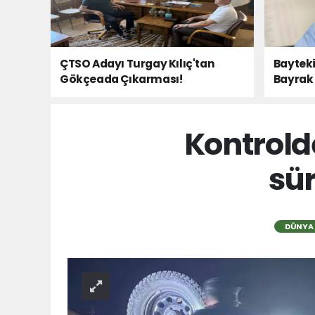
ÇTSO Adayı Turgay Kılıç'tan
Bayteki
Gökçeada Çıkarması!
Bayrak 
Kontrold
sür
DÜNYA