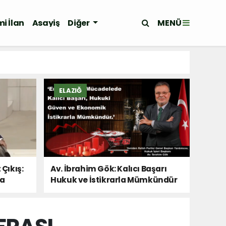
MENÜ
i İlan
Asayiş
Diğer
ELAZIĞ
 Çıkış:
Av. İbrahim Gök: Kalıcı Başarı
Da
Hukuk ve İstikrarla Mümkündür