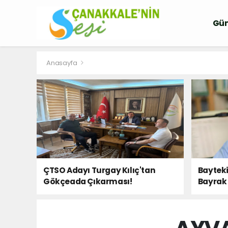
Gü
Anasayfa
ÇTSO Adayı Turgay Kılıç'tan
Bayteki
Gökçeada Çıkarması!
Bayrak 