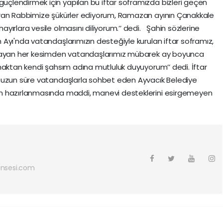
lendirmek için yapılan bu iftar soframızda bizleri geçen
ıran Rabbimize şükürler ediyorum, Ramazan ayının Çanakkale
ırlara vesile olmasını diliyorum.’’ dedi. Şahin sözlerine
Ayı'nda vatandaşlarımızın desteğiyle kurulan iftar soframız,
lmayan her kesimden vatandaşlarımız mübarek ay boyunca
maktan kendi şahsım adına mutluluk duyuyorum’’ dedi. İftar
 uzun süre vatandaşlarla sohbet eden Ayvacık Belediye
n hazırlanmasında maddi, manevi desteklerini esirgemeyen
nsesi.com