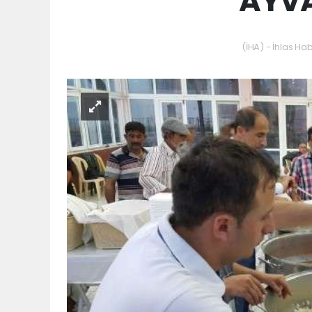
AYVA
(İHA) - İhlas Hab