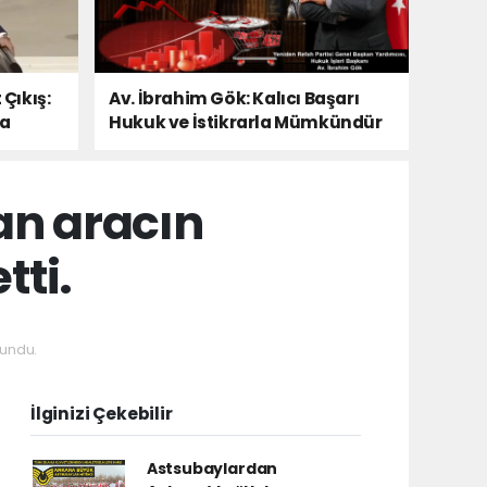
 Çıkış:
Av. İbrahim Gök: Kalıcı Başarı
Da
Hukuk ve İstikrarla Mümkündür
an aracın
tti.
undu.
İlginizi Çekebilir
Astsubaylardan