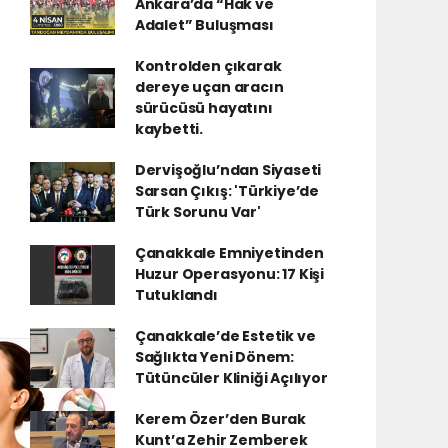
Ankara’da “Hak ve
Adalet” Buluşması
Kontrolden çıkarak
dereye uçan aracın
sürücüsü hayatını
kaybetti.
Dervişoğlu’ndan Siyaseti
Sarsan Çıkış: 'Türkiye’de
Türk Sorunu Var'
Çanakkale Emniyetinden
Huzur Operasyonu: 17 Kişi
Tutuklandı
Çanakkale’de Estetik ve
Sağlıkta Yeni Dönem:
Tütüncüler Kliniği Açılıyor
Kerem Özer’den Burak
Kunt’a Zehir Zemberek