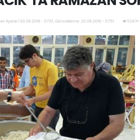
CIK’TA RAMAZAN SO
er Ajansı | 20.06.2016 - 07:51, Güncelleme: 20.06.2016 - 07:51
5297+ 