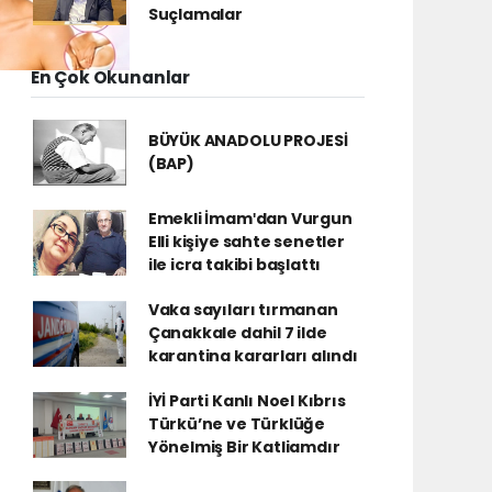
Suçlamalar
En Çok Okunanlar
BÜYÜK ANADOLU PROJESİ
(BAP)
Emekli İmamʹdan Vurgun
Elli kişiye sahte senetler
ile icra takibi başlattı
Vaka sayıları tırmanan
Çanakkale dahil 7 ilde
karantina kararları alındı
İYİ Parti Kanlı Noel Kıbrıs
Türkü’ne ve Türklüğe
Yönelmiş Bir Katliamdır