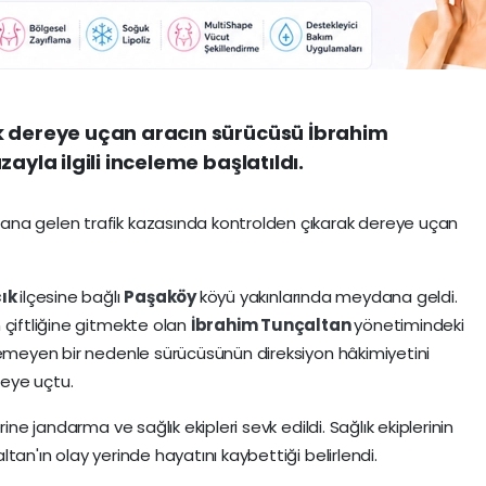
k dereye uçan aracın sürücüsü İbrahim
ayla ilgili inceleme başlatıldı.
ana gelen trafik kazasında kontrolden çıkarak dereye uçan
ık
ilçesine bağlı
Paşaköy
köyü yakınlarında meydana geldi.
 çiftliğine gitmekte olan
İbrahim Tunçaltan
yönetimindeki
nemeyen bir nedenle sürücüsünün direksiyon hâkimiyetini
eye uçtu.
ine jandarma ve sağlık ekipleri sevk edildi. Sağlık ekiplerinin
tan'ın olay yerinde hayatını kaybettiği belirlendi.