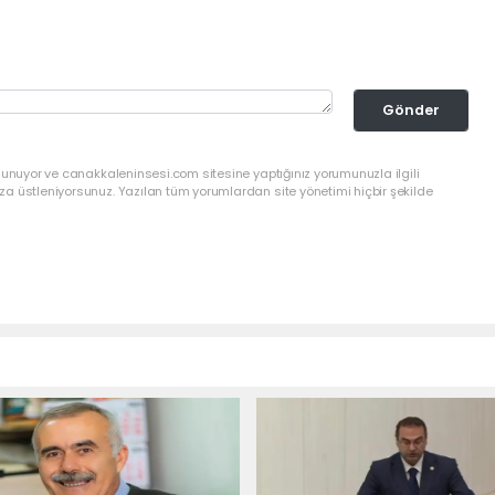
Gönder
lunuyor ve canakkaleninsesi.com sitesine yaptığınız yorumunuzla ilgili
a üstleniyorsunuz. Yazılan tüm yorumlardan site yönetimi hiçbir şekilde