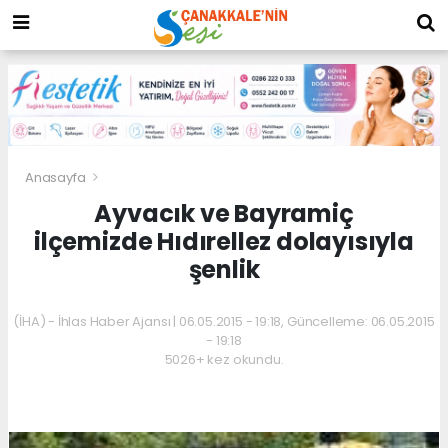
Anasayfa
Ayvacık ve Bayramiç
ilçemizde Hıdırellez dolayısıyla
şenlik
(İHA) - İhlas Haber Ajansı | 06.05.2015 - 19:18, Güncelleme: 06.05.2015
- 19:18
5026+ kez okundu.