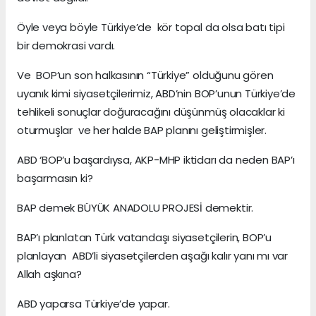
Öyle veya böyle Türkiye’de kör topal da olsa batı tipi
bir demokrasi vardı.
Ve BOP’un son halkasının “Türkiye” olduğunu gören
uyanık kimi siyasetçilerimiz, ABD’nin BOP’unun Türkiye’de
tehlikeli sonuçlar doğuracağını düşünmüş olacaklar ki
oturmuşlar ve her halde BAP planını geliştirmişler.
ABD ‘BOP’u başardıysa, AKP-MHP iktidarı da neden BAP’ı
başarmasın ki?
BAP demek BÜYÜK ANADOLU PROJESİ demektir.
BAP’ı planlatan Türk vatandaşı siyasetçilerin, BOP’u
planlayan ABD’li siyasetçilerden aşağı kalır yanı mı var
Allah aşkına?
ABD yaparsa Türkiye’de yapar.