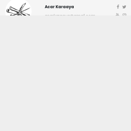
Acar Karaaya
acarkaraaya@gmail.com
Okuyucu Yorumları
(0)
Gönder
Yorum yazarak Topluluk Kuralları’nı kabul etmiş bulunuyor ve
canakkaleninsesi.com sitesine yaptığınız yorumunuzla ilgili doğrudan veya
dolaylı tüm sorumluluğu tek başınıza üstleniyorsunuz. Yazılan tüm
yorumlardan site yönetimi hiçbir şekilde sorumlu tutulamaz.
haber paketi
haber scripti
haber yazılımı