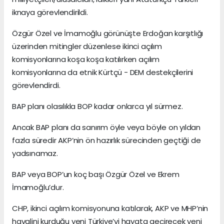
iknaya görevlendirildi.
Özgür Özel ve İmamoğlu görünüşte Erdoğan karşıtlığı
üzerinden mitingler düzenlese ikinci açılım
komisyonlarına koşa koşa katılırken açılım
komisyonlarına da etnik Kürtçü - DEM destekçilerini
görevlendirdi.
BAP planı olasılıkla BOP kadar onlarca yıl sürmez.
Ancak BAP planı da sanırım öyle veya böyle on yıldan
fazla süredir AKP’nin ön hazırlık sürecinden geçtiği de
yadsınamaz.
BAP veya BOP’un koç başı Özgür Özel ve Ekrem
İmamoğlu’dur.
CHP, ikinci açılım komisyonuna katılarak, AKP ve MHP’nin
hayalini kurduğu yeni Türkiye’yi hayata geçirecek yeni