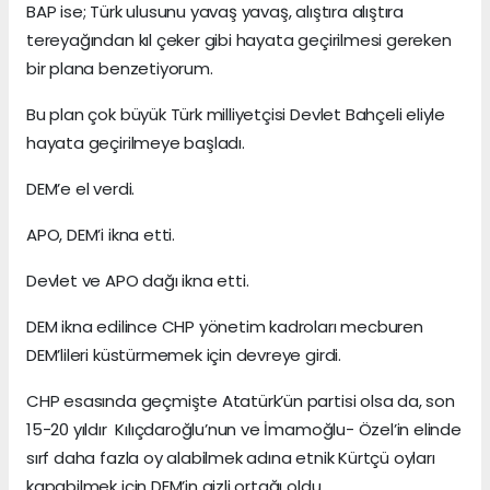
BAP ise; Türk ulusunu yavaş yavaş, alıştıra alıştıra
tereyağından kıl çeker gibi hayata geçirilmesi gereken
bir plana benzetiyorum.
Bu plan çok büyük Türk milliyetçisi Devlet Bahçeli eliyle
hayata geçirilmeye başladı.
DEM’e el verdi.
APO, DEM’i ikna etti.
Devlet ve APO dağı ikna etti.
DEM ikna edilince CHP yönetim kadroları mecburen
DEM’lileri küstürmemek için devreye girdi.
CHP esasında geçmişte Atatürk’ün partisi olsa da, son
15-20 yıldır Kılıçdaroğlu’nun ve İmamoğlu- Özel’in elinde
sırf daha fazla oy alabilmek adına etnik Kürtçü oyları
kapabilmek için DEM’in gizli ortağı oldu.