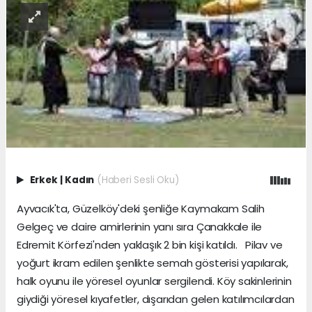
Erkek
|
Kadın
(Haberi Sesli Oku)
Ayvacık'ta, Güzelköy'deki şenliğe Kaymakam Salih
Gelgeç ve daire amirlerinin yanı sıra Çanakkale ile
Edremit Körfezi'nden yaklaşık 2 bin kişi katıldı. Pilav ve
yoğurt ikram edilen şenlikte semah gösterisi yapılarak,
halk oyunu ile yöresel oyunlar sergilendi. Köy sakinlerinin
giydiği yöresel kıyafetler, dışarıdan gelen katılımcılardan