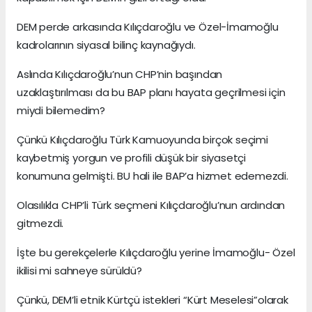
DEM perde arkasında Kılıçdaroğlu ve Özel-İmamoğlu
kadrolarının siyasal bilinç kaynağıydı.
Aslında Kılıçdaroğlu’nun CHP’nin başından
uzaklaştırılması da bu BAP planı hayata geçrilmesi için
miydi bilemedim?
Çünkü Kılıçdaroğlu Türk Kamuoyunda birçok seçimi
kaybetmiş yorgun ve profili düşük bir siyasetçi
konumuna gelmişti. BU hali ile BAP’a hizmet edemezdi.
Olasılıkla CHP’li Türk seçmeni Kılıçdaroğlu’nun ardından
gitmezdi.
İşte bu gerekçelerle Kılıçdaroğlu yerine İmamoğlu- Özel
ikilisi mi sahneye sürüldü?
Çünkü, DEM’li etnik Kürtçü istekleri “Kürt Meselesi”olarak