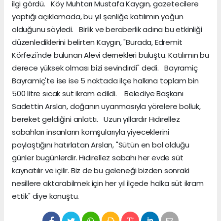
ilgi gördü. Köy Muhtarı Mustafa Kaygın, gazetecilere
yaptığı açıklamada, bu yıl şenliğe katılımın yoğun
olduğunu söyledi. Birlik ve beraberlik adına bu etkinliği
düzenlediklerini belirten Kaygın, "Burada, Edremit
Körfezi'nde bulunan Alevi dernekleri buluştu. Katılımın bu
derece yüksek olması bizi sevindirdi" dedi. Bayramiç
Bayramiç'te ise ise 5 noktada ilçe halkına toplam bin
500 litre sıcak süt ikram edildi. Belediye Başkanı
Sadettin Arslan, doğanın uyanmasıyla yörelere bolluk,
bereket geldiğini anlattı. Uzun yıllardır Hıdırellez
sabahları insanların komşularıyla yiyeceklerini
paylaştığını hatırlatan Arslan, "Sütün en bol olduğu
günler bugünlerdir. Hıdırellez sabahı her evde süt
kaynatılır ve içilir. Biz de bu geleneği bizden sonraki
nesillere aktarabilmek için her yıl ilçede halka süt ikram
ettik" diye konuştu.