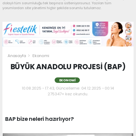
dolaylı tüm sorumluluğu tek başınıza üstleniyorsunuz. Yazılan tüm
yorumlardan site yönetimi hiçbir şekilde sorumlu tutulamaz.
Anasayfa
Ekonomi
BÜYÜK ANADOLU PROJESİ (BAP)
EKONOMI
10.08.2025 - 17:43, Güncelleme: 04.12.2025 - 00:14
275347+ kez okundu.
BAP bize neleri hazırlıyor?