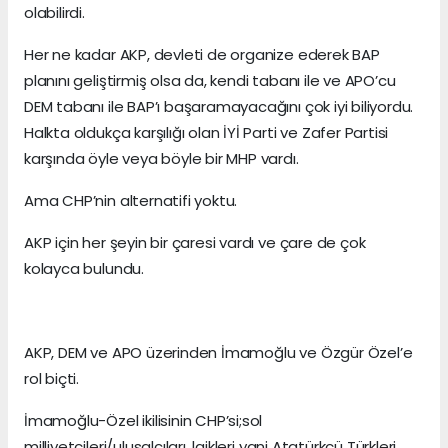
olabilirdi.
Her ne kadar AKP, devleti de organize ederek BAP
planını geliştirmiş olsa da, kendi tabanı ile ve APO’cu
DEM tabanı ile BAP’ı başaramayacağını çok iyi biliyordu.
Halkta oldukça karşılığı olan İYİ Parti ve Zafer Partisi
karşında öyle veya böyle bir MHP vardı.
Ama CHP’nin alternatifi yoktu.
AKP için her şeyin bir çaresi vardı ve çare de çok
kolayca bulundu.
AKP, DEM ve APO üzerinden İmamoğlu ve Özgür Özel’e
rol biçti.
İmamoğlu-Özel ikilisinin CHP’si;sol
milliyetçileri/ulusalcıları, laikleri yani Atatürkçü Türkleri