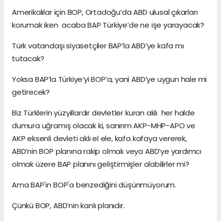
Amerikalılar için BOP, Ortadoğu’da ABD ulusal çıkarları
korumak iken acaba BAP Türkiye’de ne işe yarayacak?
Türk vatandaşı siyasetçiler BAP’la ABD’ye kafa mı
tutacak?
Yoksa BAP’la Türkiye’yi BOP’a, yani ABD’ye uygun hale mi
getirecek?
Biz Türklerin yüzyıllardır devletler kuran aklı her halde
dumura uğramış olacak ki, sanırım AKP-MHP-APO ve
AKP eksenli devleti aklı el ele, kafa kafaya vererek,
ABD’nin BOP planına rakip olmak veya ABD’ye yardımcı
olmak üzere BAP planını geliştirmişler olabilirler mi?
Ama BAP'ın BOP'a benzediğini düşünmüyorum.
Çünkü BOP, ABD’nin kanlı planıdır.