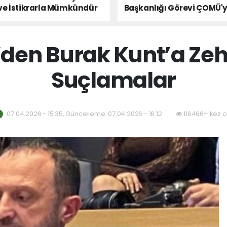
ve İstikrarla Mümkündür
Başkanlığı Görevi ÇOMÜ'
Devredildi
den Burak Kunt’a Ze
Suçlamalar
07.04.2026 - 15:35, Güncelleme: 07.04.2026 - 16:12
116466+ kez 