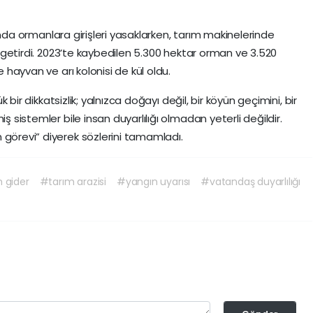
rasında ormanlara girişleri yasaklarken, tarım makinelerinde
le getirdi. 2023’te kaybedilen 5.300 hektar orman ve 3.520
e hayvan ve arı kolonisi de kül oldu.
ük bir dikkatsizlik; yalnızca doğayı değil, bir köyün geçimini, bir
ş sistemler bile insan duyarlılığı olmadan yeterli değildir.
 görevi” diyerek sözlerini tamamladı.
 gider
#tarım arazisi
#yangın uyarısı
#vatandaş duyarlılığı