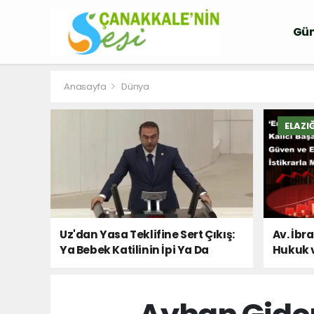
Gü
Anasayfa
Dünya
ELAZI
Uz'dan Yasa Teklifine Sert Çıkış:
Av. İbr
Ya Bebek Katilinin İpi Ya Da
Hukuk 
Milletin Sesi!