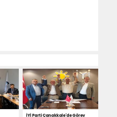
İYİ Parti Çanakkale'de Görev