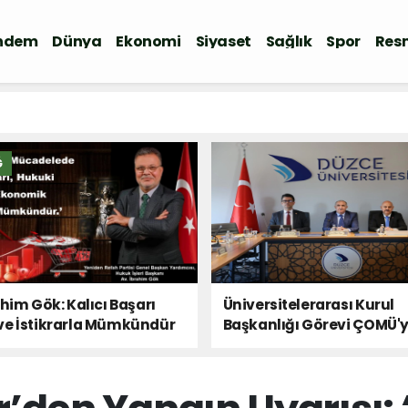
ndem
Dünya
Ekonomi
Siyaset
Sağlık
Spor
Resm
Ğ
ahim Gök: Kalıcı Başarı
Üniversitelerarası Kurul
ve İstikrarla Mümkündür
Başkanlığı Görevi ÇOMÜ'
Devredildi