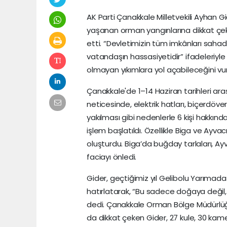
AK Parti Çanakkale Milletvekili Ayhan 
yaşanan orman yangınlarına dikkat çek
etti. “Devletimizin tüm imkânları saha
vatandaşın hassasiyetidir” ifadeleriyle
olmayan yıkımlara yol açabileceğini vur
Çanakkale'de 1–14 Haziran tarihleri ara
neticesinde, elektrik hatları, biçerdöver
yakılması gibi nedenlerle 6 kişi hakkı
işlem başlatıldı. Özellikle Biga ve Ayvac
oluşturdu. Biga’da buğday tarlaları, Ayv
faciayı önledi.
Gider, geçtiğimiz yıl Gelibolu Yarımada
hatırlatarak, “Bu sadece doğaya değil, 
dedi. Çanakkale Orman Bölge Müdürlüğ
da dikkat çeken Gider, 27 kule, 30 kame