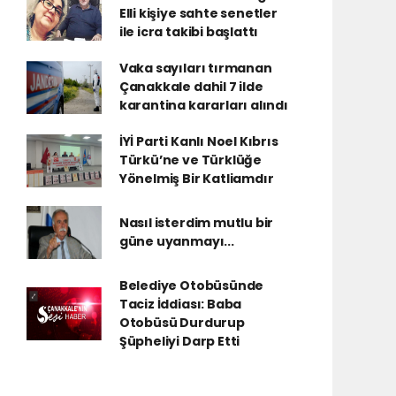
Elli kişiye sahte senetler
ile icra takibi başlattı
Vaka sayıları tırmanan
Çanakkale dahil 7 ilde
karantina kararları alındı
İYİ Parti Kanlı Noel Kıbrıs
Türkü’ne ve Türklüğe
Yönelmiş Bir Katliamdır
Nasıl isterdim mutlu bir
güne uyanmayı...
Belediye Otobüsünde
Taciz İddiası: Baba
Otobüsü Durdurup
Şüpheliyi Darp Etti