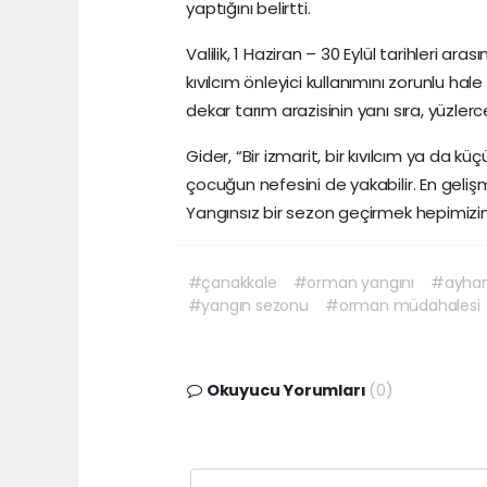
yaptığını belirtti.
Valilik, 1 Haziran – 30 Eylül tarihleri a
kıvılcım önleyici kullanımını zorunlu ha
dekar tarım arazisinin yanı sıra, yüzlerc
Gider, “Bir izmarit, bir kıvılcım ya da küç
çocuğun nefesini de yakabilir. En gelişmi
Yangınsız bir sezon geçirmek hepimizin
#çanakkale
#orman yangını
#ayhan
#yangın sezonu
#orman müdahalesi
Okuyucu Yorumları
(0)