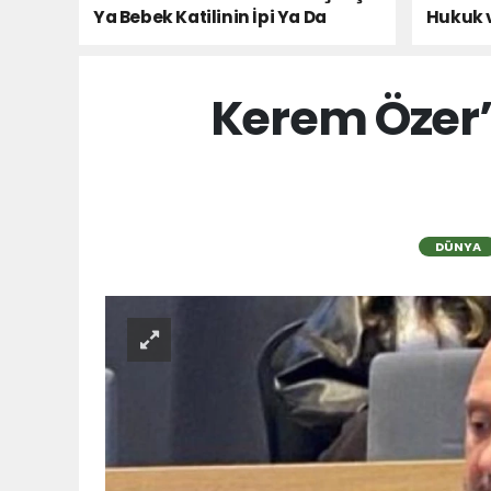
Ya Bebek Katilinin İpi Ya Da
Hukuk 
Milletin Sesi!
Kerem Özer’
DÜNYA