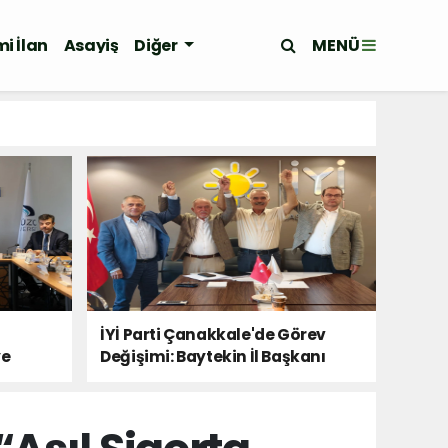
MENÜ
i İlan
Asayiş
Diğer
İYİ Parti Çanakkale'de Görev
ye
Değişimi: Baytekin İl Başkanı