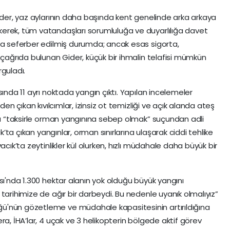
Gider, yaz aylarının daha başında kent genelinde arka arkaya
erek, tüm vatandaşları sorumluluğa ve duyarlılığa davet
da seferber edilmiş durumda; ancak esas sigorta,
 çağrıda bulunan Gider, küçük bir ihmalin telafisi mümkün
guladı.
sında 11 ayrı noktada yangın çıktı. Yapılan incelemeler
den çıkan kıvılcımlar, izinsiz ot temizliği ve açık alanda ateş
nda “taksirle orman yangınına sebep olmak” suçundan adli
ık’ta çıkan yangınlar, orman sınırlarına ulaşarak ciddi tehlike
acık’ta zeytinlikler kül olurken, hızlı müdahale daha büyük bir
sı'nda 1.300 hektar alanın yok olduğu büyük yangını
tarihimize de ağır bir darbeydi. Bu nedenle uyanık olmalıyız”
ü'nün gözetleme ve müdahale kapasitesinin artırıldığına
ra, İHA’lar, 4 uçak ve 3 helikopterin bölgede aktif görev