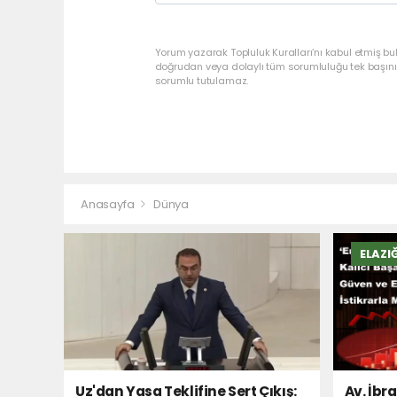
Yorum yazarak Topluluk Kuralları’nı kabul etmiş bu
doğrudan veya dolaylı tüm sorumluluğu tek başınız
sorumlu tutulamaz.
Anasayfa
Dünya
ELAZI
Uz'dan Yasa Teklifine Sert Çıkış:
Av. İbr