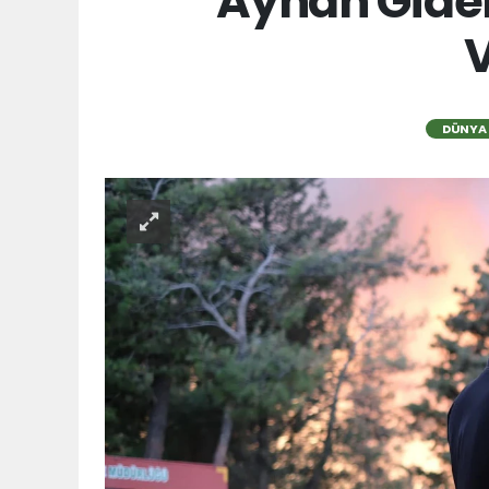
Ayhan Gider
V
DÜNYA