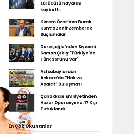
sürücüsü hayatını
kaybetti.
Kerem Özer’den Burak
Kunt’a Zehir Zemberek
Suçlamalar
Dervişoğlu’ndan Siyaseti
Sarsan Çıkış: 'Türkiye’de
Türk Sorunu Var'
Astsubaylardan
Ankara’da “Hak ve
Adalet” Buluşması
Çanakkale Emniyetinden
Huzur Operasyonu: 17 Kişi
Tutuklandı
En Çok Okunanlar