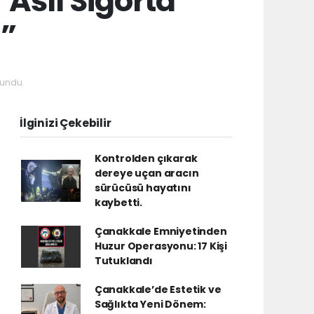
Asıl Sigorta
ı”
undu.
İlginizi Çekebilir
Kontrolden çıkarak
dereye uçan aracın
sürücüsü hayatını
kaybetti.
Çanakkale Emniyetinden
Huzur Operasyonu: 17 Kişi
Tutuklandı
Çanakkale’de Estetik ve
Sağlıkta Yeni Dönem: