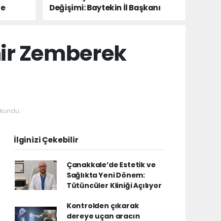
ye
Değişimi: Baytekin İl Başkanı
hir Zemberek
okundu.
İlginizi Çekebilir
Çanakkale’de Estetik ve
Sağlıkta Yeni Dönem:
Tütüncüler Kliniği Açılıyor
Kontrolden çıkarak
dereye uçan aracın