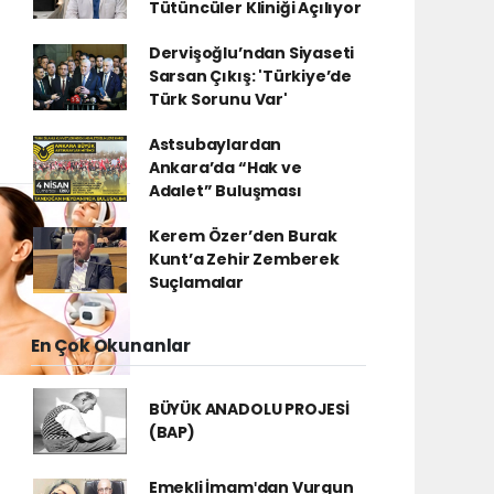
Tütüncüler Kliniği Açılıyor
Dervişoğlu’ndan Siyaseti
Sarsan Çıkış: 'Türkiye’de
Türk Sorunu Var'
Astsubaylardan
Ankara’da “Hak ve
Adalet” Buluşması
Kerem Özer’den Burak
Kunt’a Zehir Zemberek
Suçlamalar
En Çok Okunanlar
BÜYÜK ANADOLU PROJESİ
(BAP)
Emekli İmamʹdan Vurgun