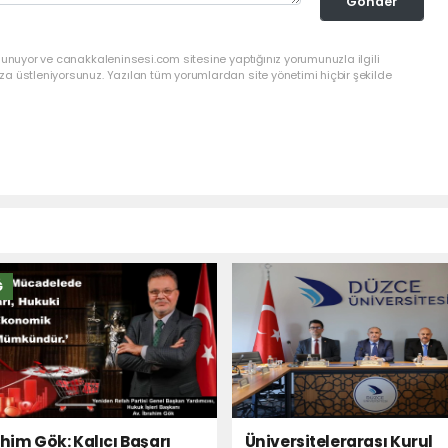
Gönder
lunuyor ve canakkaleninsesi.com sitesine yaptığınız yorumunuzla ilgili
a üstleniyorsunuz. Yazılan tüm yorumlardan site yönetimi hiçbir şekilde
Ğ
ahim Gök: Kalıcı Başarı
Üniversitelerarası Kurul