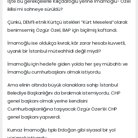
İşte bu gerekçelerle Kılıçdaroğlu yerine İmamoğlu- Özel
ikilisi mi sahneye sürüldü?
Çünkü, DEM’li etnik Kürtçü istekleri “Kürt Meselesi”olarak
benimsemiş Özgür Özel, BAP için biçilmiş kaftandı.
İmamoğlu ise oldukça kıvrak, kâr zarar hesabı kuvvetli,
uyanık bir İstanbul müteahhidi değil miydi?
İmamoğlu için hedefe giden yolda her şey mübahtı ve
İmamoğlu cumhurbaşkanı olmak istiyordu.
Ama elinin altında büyük olanaklara sahip İstanbul
Belediye Başkanlığını da bırakmak istemiyordu. CHP
genel başkanı olmak yerine kendisini
Cumhurbaşkanlığına taşıyacak Özgür Özer’éi CHP
genel başkanı yapıverdi.
Kurnaz İmamoğlu tıpkı Erdoğan gibi siyasal bir yol
yürümek istiyordu.