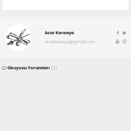
Acar Karaaya
acarkaraaya@gmail.com
Okuyucu Yorumları
(0)
Gönder
Yorum yazarak Topluluk Kuralları’nı kabul etmiş bulunuyor ve
canakkaleninsesi.com sitesine yaptığınız yorumunuzla ilgili doğrudan veya
dolaylı tüm sorumluluğu tek başınıza üstleniyorsunuz. Yazılan tüm
yorumlardan site yönetimi hiçbir şekilde sorumlu tutulamaz.