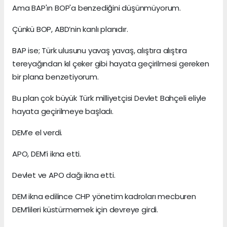
Ama BAP'ın BOP'a benzediğini düşünmüyorum.
Çünkü BOP, ABD’nin kanlı planıdır.
BAP ise; Türk ulusunu yavaş yavaş, alıştıra alıştıra
tereyağından kıl çeker gibi hayata geçirilmesi gereken
bir plana benzetiyorum.
Bu plan çok büyük Türk milliyetçisi Devlet Bahçeli eliyle
hayata geçirilmeye başladı.
DEM’e el verdi.
APO, DEM’i ikna etti.
Devlet ve APO dağı ikna etti.
DEM ikna edilince CHP yönetim kadroları mecburen
DEM’lileri küstürmemek için devreye girdi.