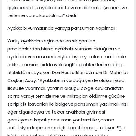
giyilecekse bu ayakkabılar havalandırılmalı, aşırı nem ve
terleme varsa kurutulmalı” dedi.
Ayakkabı vurmasında yaraya pansuman yapılmalı
Yanlış ayakkabı seçiminde en sık görülen
problemlerden birinin ayakkabı vurması olduğunu ve
ayakkabı vurması nedeniyle oluşan yaralara müdahale
edilmemesinin ciddi ayak sağlığı problemlerine sebep
olabildiğini söyleyen Deri Hastalıkları Uzmanı Dr. Mehmet
Coşkun Acay, “Ayakkabının vurduğu yerde oluşan yara
ılık su ile yıkanmalı, yaranın olduğu bölge kurulandıktan
sonra yarayı temizleme ve mikropları öldürme gücüne
sahip cilt losyonları ile bölgeye pansuman yapılmalı. Kişi
eğer dışarıdaysa ve tekrar ayakkabı giyilmesi
gerekiyorsa kapalı pansuman yöntemi ile yaranın
enfeksiyon kapmaması için kapatılması gerekiyor. Eğer
kişide diyabet ve dolaşım sorunu yoksa, darbe