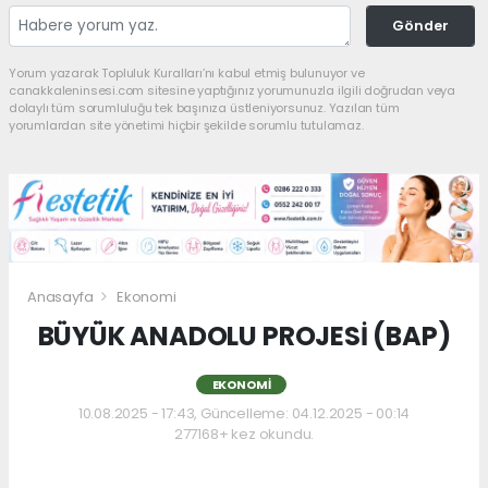
Gönder
Yorum yazarak Topluluk Kuralları’nı kabul etmiş bulunuyor ve
canakkaleninsesi.com sitesine yaptığınız yorumunuzla ilgili doğrudan veya
dolaylı tüm sorumluluğu tek başınıza üstleniyorsunuz. Yazılan tüm
yorumlardan site yönetimi hiçbir şekilde sorumlu tutulamaz.
Anasayfa
Ekonomi
BÜYÜK ANADOLU PROJESİ (BAP)
EKONOMI
10.08.2025 - 17:43, Güncelleme: 04.12.2025 - 00:14
277168+ kez okundu.