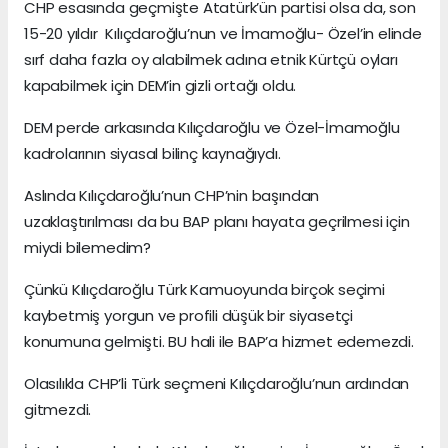
CHP esasında geçmişte Atatürk’ün partisi olsa da, son
15-20 yıldır Kılıçdaroğlu’nun ve İmamoğlu- Özel’in elinde
sırf daha fazla oy alabilmek adına etnik Kürtçü oyları
kapabilmek için DEM’in gizli ortağı oldu.
DEM perde arkasında Kılıçdaroğlu ve Özel-İmamoğlu
kadrolarının siyasal bilinç kaynağıydı.
Aslında Kılıçdaroğlu’nun CHP’nin başından
uzaklaştırılması da bu BAP planı hayata geçrilmesi için
miydi bilemedim?
Çünkü Kılıçdaroğlu Türk Kamuoyunda birçok seçimi
kaybetmiş yorgun ve profili düşük bir siyasetçi
konumuna gelmişti. BU hali ile BAP’a hizmet edemezdi.
Olasılıkla CHP’li Türk seçmeni Kılıçdaroğlu’nun ardından
gitmezdi.