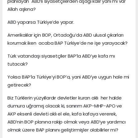
planlayan ABD’li siyasetçilerden aşağı kalır yanı mı var
Allah aşkına?
ABD yaparsa Türkiye’de yapar.
Amerikalılar için BOP, Ortadoğu’da ABD ulusal çıkarları
korumak iken acaba BAP Türkiye’de ne işe yarayacak?
Türk vatandaşı siyasetçiler BAP’la ABD’ye kafa mı
tutacak?
Yoksa BAP’la Türkiye’yi BOP’a, yani ABD’ye uygun hale mi
getirecek?
Biz Türklerin yüzyıllardır devletler kuran aklı her halde
dumura uğramış olacak ki, sanırım AKP-MHP-APO ve
AKP eksenli devleti aklı el ele, kafa kafaya vererek,
ABD’nin BOP planına rakip olmak veya ABD’ye yardımcı
olmak üzere BAP planını geliştirmişler olabilirler mi?