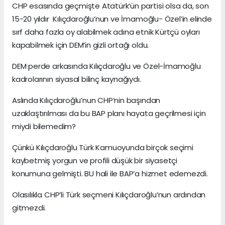
CHP esasında geçmişte Atatürk’ün partisi olsa da, son
15-20 yıldır Kılıçdaroğlu’nun ve İmamoğlu- Özel’in elinde
sırf daha fazla oy alabilmek adına etnik Kürtçü oyları
kapabilmek için DEM’in gizli ortağı oldu.
DEM perde arkasında Kılıçdaroğlu ve Özel-İmamoğlu
kadrolarının siyasal bilinç kaynağıydı.
Aslında Kılıçdaroğlu’nun CHP’nin başından
uzaklaştırılması da bu BAP planı hayata geçrilmesi için
miydi bilemedim?
Çünkü Kılıçdaroğlu Türk Kamuoyunda birçok seçimi
kaybetmiş yorgun ve profili düşük bir siyasetçi
konumuna gelmişti. BU hali ile BAP’a hizmet edemezdi.
Olasılıkla CHP’li Türk seçmeni Kılıçdaroğlu’nun ardından
gitmezdi.