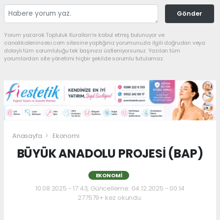
Gönder
Yorum yazarak Topluluk Kuralları’nı kabul etmiş bulunuyor ve
canakkaleninsesi.com sitesine yaptığınız yorumunuzla ilgili doğrudan veya
dolaylı tüm sorumluluğu tek başınıza üstleniyorsunuz. Yazılan tüm
yorumlardan site yönetimi hiçbir şekilde sorumlu tutulamaz.
Anasayfa
Ekonomi
BÜYÜK ANADOLU PROJESİ (BAP)
EKONOMI
10.08.2025 - 17:43, Güncelleme: 04.12.2025 - 00:14
277579+ kez okundu.