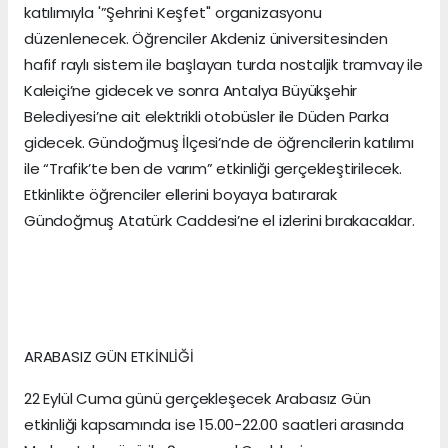
katılımıyla '”Şehrini Keşfet'' organizasyonu
düzenlenecek. Öğrenciler Akdeniz üniversitesinden
hafif raylı sistem ile başlayan turda nostaljik tramvay ile
Kaleiçi’ne gidecek ve sonra Antalya Büyükşehir
Belediyesi’ne ait elektrikli otobüsler ile Düden Parka
gidecek. Gündoğmuş İlçesi’nde de öğrencilerin katılımı
ile “Trafik’te ben de varım” etkinliği gerçekleştirilecek.
Etkinlikte öğrenciler ellerini boyaya batırarak
Gündoğmuş Atatürk Caddesi’ne el izlerini bırakacaklar.
ARABASIZ GÜN ETKİNLİĞİ
22 Eylül Cuma günü gerçekleşecek Arabasız Gün
etkinliği kapsamında ise 15.00-22.00 saatleri arasında