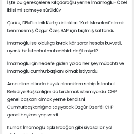
İşte bu gerekçelerle Kılıçdaroğlu yerine İmamoğlu- Özel
ikilisi mi sahneye sürüldü?
Çünkü, DEM’li etnik Kürtçü istekleri “Kürt Meselesi”olarak
benimsemiş Özgür Özel, BAP için biçilmiş kaftandı.
İmamoğlu ise oldukça kıvrak, kâr zarar hesabı kuvvetli,
uyanık bir İstanbul müteahhidi değil miydi?
İmamoğlu için hedefe giden yolda her şey mübahtı ve
İmamoğlu cumhurbaşkanı olmak istiyordu.
Ama elinin altında büyük olanaklara sahip İstanbul
Belediye Başkanlığını da bırakmak istemiyordu. CHP
genel başkanı olmak yerine kendisini
Cumhurbaşkanlığına taşıyacak Özgür Özer’éi CHP
genel başkanı yapıverdi.
Kurnaz İmamoğlu tıpkı Erdoğan gibi siyasal bir yol