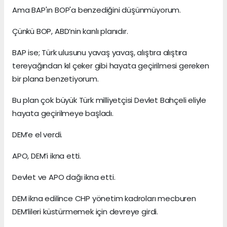
Ama BAP'ın BOP'a benzediğini düşünmüyorum.
Çünkü BOP, ABD’nin kanlı planıdır.
BAP ise; Türk ulusunu yavaş yavaş, alıştıra alıştıra
tereyağından kıl çeker gibi hayata geçirilmesi gereken
bir plana benzetiyorum.
Bu plan çok büyük Türk milliyetçisi Devlet Bahçeli eliyle
hayata geçirilmeye başladı.
DEM’e el verdi.
APO, DEM’i ikna etti.
Devlet ve APO dağı ikna etti.
DEM ikna edilince CHP yönetim kadroları mecburen
DEM’lileri küstürmemek için devreye girdi.