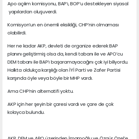
Apo açılım komisyonu, BAP’ı, BOP’u destekleyen siyasal
yapılardan oluşuverdi.
Komisyon’un en önemli eksikliği, CHP’nin olmaması
olabilirdi.
Her ne kadar AKP, devleti de organize ederek BAP
planını geliştirmiş olsa da, kendi tabanı ile ve APO’cu
DEM tabanı ile BAP’ı başaramayacağını çok iyi biliyordu.
Halkta oldukça karşılığı olan İYİ Parti ve Zafer Partisi
karşında öyle veya böyle bir MHP vardı.
Ama CHP’nin alternatifi yoktu.
AKP için her şeyin bir çaresi vardı ve çare de çok
kolayca bulundu.
AKP, DEM ve APO üzerinden İmamoğlu ve Özgür Özel’e