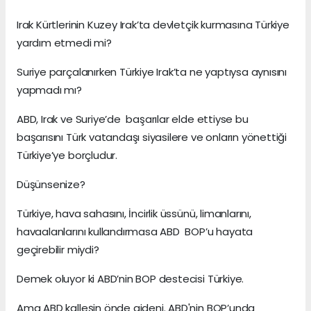
Irak Kürtlerinin Kuzey Irak’ta devletçik kurmasına Türkiye
yardım etmedi mi?
Suriye parçalanırken Türkiye Irak’ta ne yaptıysa aynısını
yapmadı mı?
ABD, Irak ve Suriye’de başarılar elde ettiyse bu
başarısını Türk vatandaşı siyasilere ve onların yönettiği
Türkiye’ye borçludur.
Düşünsenize?
Türkiye, hava sahasını, İncirlik üssünü, limanlarını,
havaalanlarını kullandırmasa ABD BOP’u hayata
geçirebilir miydi?
Demek oluyor ki ABD’nin BOP destecisi Türkiye.
Ama ABD kalleşin önde gideni. ABD'nin BOP’unda