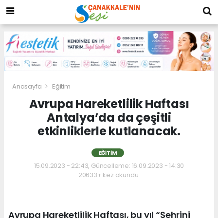
Anasayfa
Eğitim
Avrupa Hareketlilik Haftası
Antalya’da da çeşitli
etkinliklerle kutlanacak.
EĞITIM
15.09.2023 - 22:43, Güncelleme: 16.09.2023 - 14:30
20633+ kez okundu.
Avrupa Hareketlilik Haftası, bu yıl “Şehrini