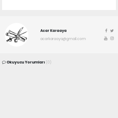
Acar Karaaya
acarkaraaya@gmail.com
Okuyucu Yorumları
(0)
Gönder
Yorum yazarak Topluluk Kuralları’nı kabul etmiş bulunuyor ve
canakkaleninsesi.com sitesine yaptığınız yorumunuzla ilgili doğrudan veya
dolaylı tüm sorumluluğu tek başınıza üstleniyorsunuz. Yazılan tüm
yorumlardan site yönetimi hiçbir şekilde sorumlu tutulamaz.