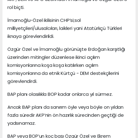
rol biçti.
İmamoğlu-Özel ikilisinin CHP’si;sol
milliyetçileri/ulusalcıları, laikleri yani Atatürkçü Türkleri
iknaya görevlendirildi.
Özgür Özel ve İmamoğlu görünüşte Erdoğan karşıtlığı
üzerinden mitingler düzenlese ikinci açılım
komisyonlarına koşa koşa katılırken açılım
komisyonlarına da etnik Kürtçü - DEM destekçilerini
görevlendirdi.
BAP planı olasılıkla BOP kadar onlarca yıl sürmez.
Ancak BAP planı da sanırım öyle veya böyle on yıldan
fazla süredir AKP’nin ön hazırlık sürecinden geçtiği de
yadsınamaz.
BAP veya BOP’un koç başı Özgür Özel ve Ekrem