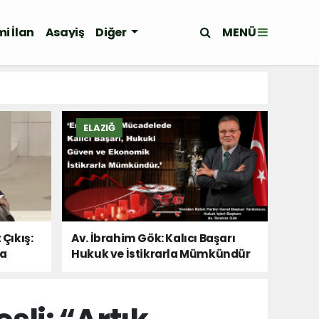
MENÜ
i İlan
Asayiş
Diğer
ELAZIĞ
 Çıkış:
Av. İbrahim Gök: Kalıcı Başarı
Da
Hukuk ve İstikrarla Mümkündür