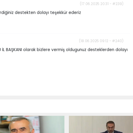
(17.06.2025 20:31 - #239)
rdiğiniz destekten dolayı teşekkür ederiz
(18.06.2025 09:12 - #240)
 BAŞKANI olarak bizlere vermiş oldugunuz desteklerden dolayı