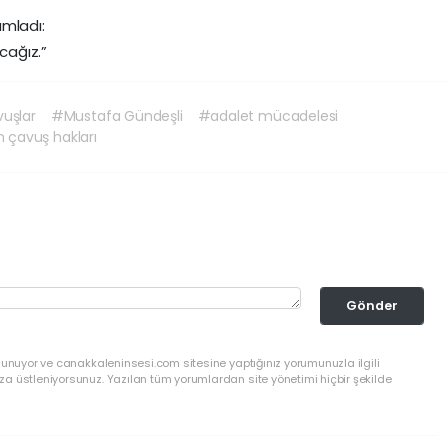
amladı:
cağız.”
uşlar
#Mustafa Gündeşli
#adalet mücadelesi
çavuş hakları
Gönder
lunuyor ve canakkaleninsesi.com sitesine yaptığınız yorumunuzla ilgili
a üstleniyorsunuz. Yazılan tüm yorumlardan site yönetimi hiçbir şekilde