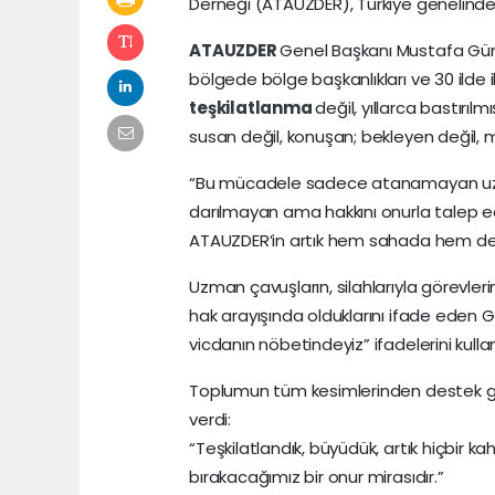
Derneği (ATAUZDER), Türkiye genelinde
ATAUZDER
Genel Başkanı Mustafa Gün
bölgede bölge başkanlıkları ve 30 ilde 
teşkilatlanma
değil, yıllarca bastırılm
susan değil, konuşan; bekleyen değil, m
“Bu mücadele sadece atanamayan uzma
darılmayan ama hakkını onurla talep ed
ATAUZDER’in artık hem sahada hem de y
Uzman çavuşların, silahlarıyla görevlerin
hak arayışında olduklarını ifade eden 
vicdanın nöbetindeyiz” ifadelerini kullan
Toplumun tüm kesimlerinden destek gör
verdi:
“Teşkilatlandık, büyüdük, artık hiçbir 
bırakacağımız bir onur mirasıdır.”