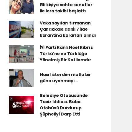
Elli kişiye sahte senetler
ile icra takibi başlattı
Vaka sayıları tırmanan
Çanakkale dahil 7 ilde
karantina kararları alındı
İYİ Parti Kanlı Noel Kıbrıs
Türkü’ne ve Türklüğe
Yönelmiş Bir Katliamdır
Nasıl isterdim mutlu bir
güne uyanmayı...
Belediye Otobüsünde
Taciz İddiası: Baba
Otobüsü Durdurup
Şüpheliyi Darp Etti