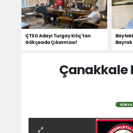
ÇTSO Adayı Turgay Kılıç'tan
Bayteki
Gökçeada Çıkarması!
Bayrak 
Çanakkale 
DÜNYA