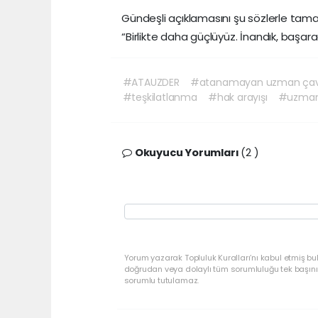
Gündeşli açıklamasını şu sözlerle tam
“Birlikte daha güçlüyüz. İnandık, başara
#ATAUZDER
#atanamayan uzman çav
#teşkilatlanma
#hak arayışı
#uzman 
Okuyucu Yorumları
(2 )
Yorum yazarak Topluluk Kuralları’nı kabul etmiş bu
doğrudan veya dolaylı tüm sorumluluğu tek başınız
sorumlu tutulamaz.