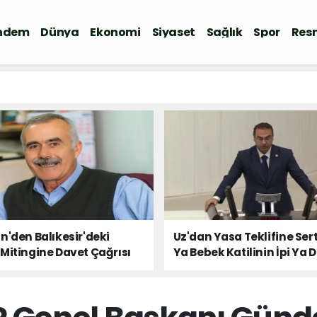
ndem
Dünya
Ekonomi
Siyaset
Sağlık
Spor
Resm
n'den Balıkesir'deki
Uz'dan Yasa Teklifine Sert
Mitingine Davet Çağrısı
Ya Bebek Katilinin İpi Ya 
Milletin Sesi!