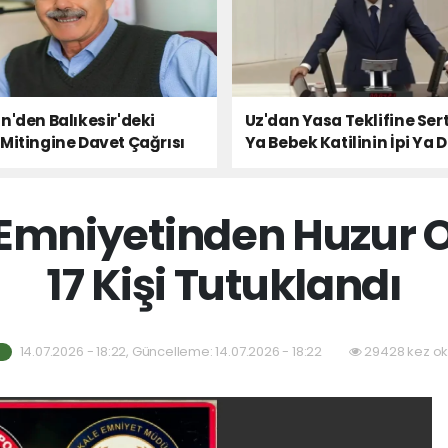
n'den Balıkesir'deki
Uz'dan Yasa Teklifine Sert
Mitingine Davet Çağrısı
Ya Bebek Katilinin İpi Ya 
Milletin Sesi!
Emniyetinden Huzur 
17 Kişi Tutuklandı
14.07.2026 - 18:22, Güncelleme: 14.07.2026 - 18:22
29428 kez ok