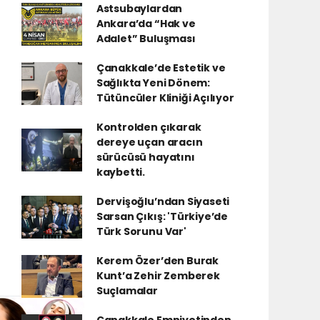
Astsubaylardan
Ankara’da “Hak ve
Adalet” Buluşması
Çanakkale’de Estetik ve
Sağlıkta Yeni Dönem:
Tütüncüler Kliniği Açılıyor
Kontrolden çıkarak
dereye uçan aracın
sürücüsü hayatını
kaybetti.
Dervişoğlu’ndan Siyaseti
Sarsan Çıkış: 'Türkiye’de
Türk Sorunu Var'
Kerem Özer’den Burak
Kunt’a Zehir Zemberek
Suçlamalar