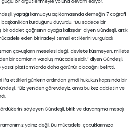
 güçlü bir örgütlenmeyle yoluna devam ediyor.
deşli, yaptığı kamuoyu açıklamasında derneğin 7 coğrafi
il başkanlıkları kurduğunu duyurdu. “Bu sadece bir
ış bir adalet çağrısının ayağa kalkışıdır” diyen Gündeşli, artık
ücadele eden bir iradeyi temsil ettiklerini vurguladı.
n çavuşların meselesi değil, devlete küsmeyen, millete
en bir camianın varoluş mücadelesidir,” diyen Gündeşli,
asal platformlarda daha görünür olacağını belirtti.
i ifa ettikleri günlerin ardından şimdi hukukun kapısında bir
Gündeşli, “Biz yeniden görevdeyiz, ama bu kez adaletin ve
dı.
düklerini söyleyen Gündeşli, birlik ve dayanışma mesajı
kahramanımız yalnız değil. Bu mücadele, çocuklarımıza