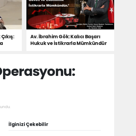
 Çıkış:
Av. İbrahim Gök: Kalıcı Başarı
Da
Hukuk ve İstikrarla Mümkündür
Operasyonu:
undu.
İlginizi Çekebilir