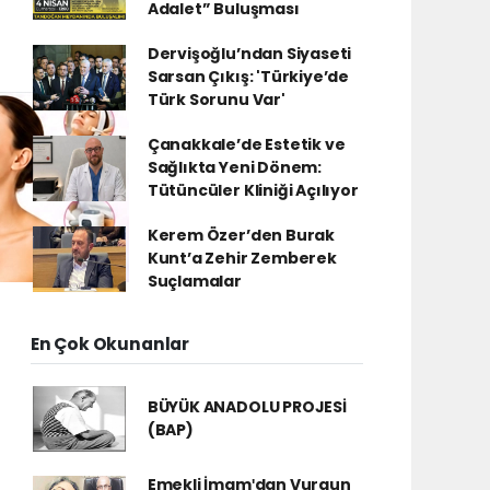
Adalet” Buluşması
Dervişoğlu’ndan Siyaseti
Sarsan Çıkış: 'Türkiye’de
Türk Sorunu Var'
Çanakkale’de Estetik ve
Sağlıkta Yeni Dönem:
Tütüncüler Kliniği Açılıyor
Kerem Özer’den Burak
Kunt’a Zehir Zemberek
Suçlamalar
En Çok Okunanlar
BÜYÜK ANADOLU PROJESİ
(BAP)
Emekli İmamʹdan Vurgun