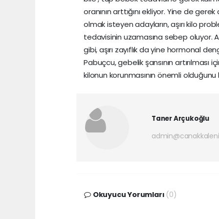
oranının arttığını ekliyor. Yine de ger
olmak isteyen adayların, aşırı kilo pro
tedavisinin uzamasına sebep oluyor. Aş
gibi, aşırı zayıflık da yine hormonal den
Pabuçcu, gebelik şansının artırılması iç
kilonun korunmasının önemli olduğunu be
Taner Arçukoğlu
admin@canakkaleni
Okuyucu Yorumları
(0)