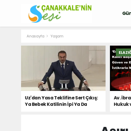
Gü
Anasayfa
Yaşam
ELAZI
Uz'dan Yasa Teklifine Sert Çıkış:
Av. İbr
Ya Bebek Katilinin İpi Ya Da
Hukuk 
Milletin Sesi!