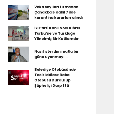
Vaka sayıları tırmanan
Çanakkale dahil 7 ilde
karantina kararları alındı
İYİ Parti Kanlı Noel Kıbrıs
Türkü’ne ve Türklüğe
Yönelmiş Bir Katliamdır
Nasıl isterdim mutlu bir
güne uyanmayı...
Belediye Otobüsünde
Taciz İddiası: Baba
Otobüsü Durdurup
Şüpheliyi Darp Etti