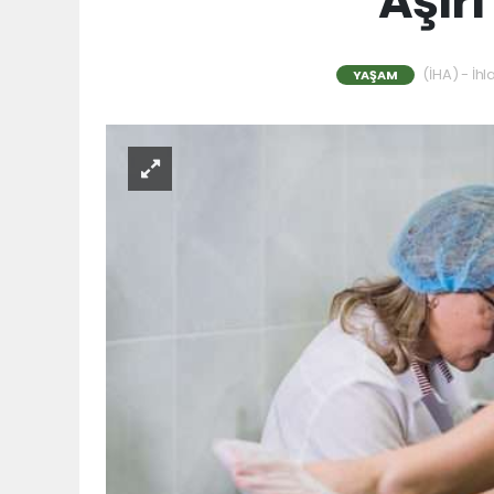
Aşırı 
(İHA) - İhl
YAŞAM