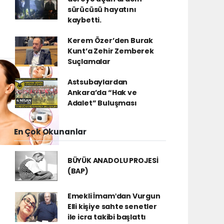
sürücüsü hayatını
kaybetti.
Kerem Özer’den Burak
Kunt’a Zehir Zemberek
Suçlamalar
Astsubaylardan
Ankara’da “Hak ve
Adalet” Buluşması
En Çok Okunanlar
BÜYÜK ANADOLU PROJESİ
(BAP)
Emekli İmamʹdan Vurgun
Elli kişiye sahte senetler
ile icra takibi başlattı