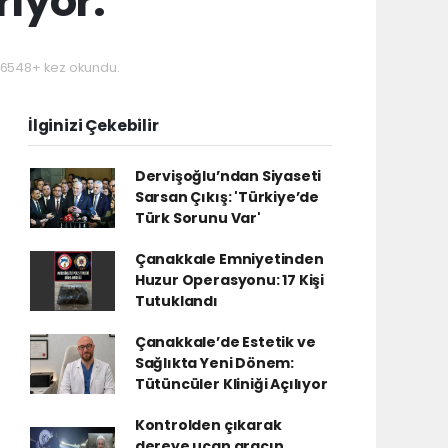
ırıyor.
6548+ kez okundu.
İlginizi Çekebilir
Dervişoğlu’ndan Siyaseti
Sarsan Çıkış: 'Türkiye’de
Türk Sorunu Var'
Çanakkale Emniyetinden
Huzur Operasyonu: 17 Kişi
Tutuklandı
Çanakkale’de Estetik ve
Sağlıkta Yeni Dönem:
Tütüncüler Kliniği Açılıyor
Kontrolden çıkarak
dereye uçan aracın