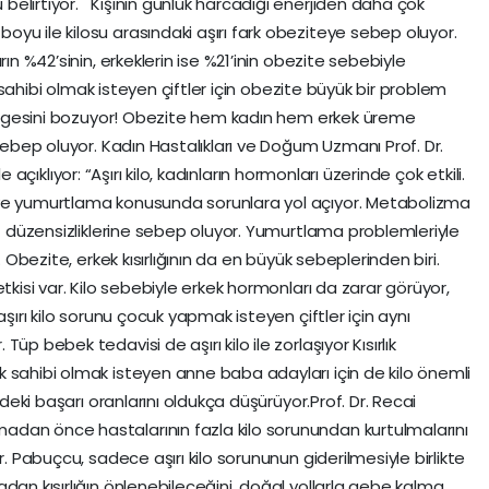
elirtiyor. Kişinin günlük harcadığı enerjiden daha çok
yu ile kilosu arasındaki aşırı fark obeziteye sebep oluyor.
rın %42’sinin, erkeklerin ise %21’inin obezite sebebiyle
uk sahibi olmak isteyen çiftler için obezite büyük bir problem
 dengesini bozuyor! Obezite hem kadın hem erkek üreme
 sebep oluyor. Kadın Hastalıkları ve Doğum Uzmanı Prof. Dr.
yle açıklıyor: “Aşırı kilo, kadınların hormonları üzerinde çok etkili.
 ve yumurtlama konusunda sorunlara yol açıyor. Metabolizma
et düzensizliklerine sebep oluyor. Yumurtlama problemleriyle
. Obezite, erkek kısırlığının da en büyük sebeplerinden biri.
tkisi var. Kilo sebebiyle erkek hormonları da zarar görüyor,
şırı kilo sorunu çocuk yapmak isteyen çiftler için aynı
p bebek tedavisi de aşırı kilo ile zorlaşıyor Kısırlık
 sahibi olmak isteyen anne baba adayları için de kilo önemli
ndeki başarı oranlarını oldukça düşürüyor.Prof. Dr. Recai
dan önce hastalarının fazla kilo sorunundan kurtulmalarını
r. Pabuçcu, sadece aşırı kilo sorununun giderilmesiyle birlikte
dan kısırlığın önlenebileceğini, doğal yollarla gebe kalma