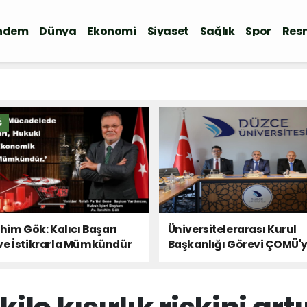
ndem
Dünya
Ekonomi
Siyaset
Sağlık
Spor
Resm
Ğ
ahim Gök: Kalıcı Başarı
Üniversitelerarası Kurul
ve İstikrarla Mümkündür
Başkanlığı Görevi ÇOMÜ'
Devredildi