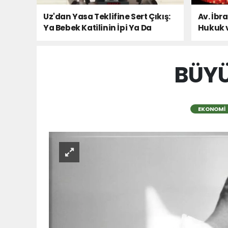
Uz'dan Yasa Teklifine Sert Çıkış:
Av. İbr
Ya Bebek Katilinin İpi Ya Da
Hukuk 
Milletin Sesi!
BÜYÜ
EKONOMI