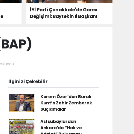
İYİ Parti Çanakkale'de Görev
ye
Değişimi: Baytekin İl Başkanı
(BAP)
okundu.
İlginizi Çekebilir
Kerem Özer’den Burak
Kunt’a Zehir Zemberek
Suçlamalar
Astsubaylardan
Ankara’da “Hak ve
Adalet” Buluşması