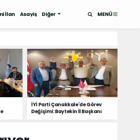
MENÜ
i İlan
Asayiş
Diğer
İYİ Parti Çanakkale'de Görev
ye
Değişimi: Baytekin İl Başkanı