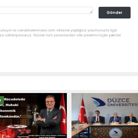
Gönder
lunuyor ve canakkaleninsesi.com sitesine yaptığınız yorumunuzla ilgili
a üstleniyorsunuz. Yazılan tüm yorumlardan site yönetimi hiçbir şekilde
Ğ