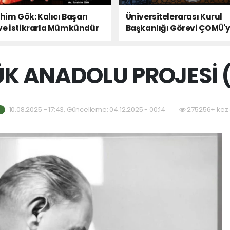
ahim Gök: Kalıcı Başarı
Üniversitelerarası Kurul
ve İstikrarla Mümkündür
Başkanlığı Görevi ÇOMÜ'
Devredildi
K ANADOLU PROJESİ 
10.08.2025 - 17:43, Güncelleme: 04.12.2025 - 00:14
275256+ kez 