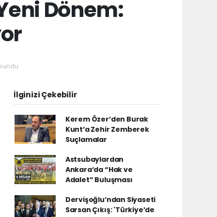
 Yeni Dönem:
yor
kundu.
İlginizi Çekebilir
Kerem Özer’den Burak
Kunt’a Zehir Zemberek
Suçlamalar
Astsubaylardan
Ankara’da “Hak ve
Adalet” Buluşması
Dervişoğlu’ndan Siyaseti
Sarsan Çıkış: 'Türkiye’de