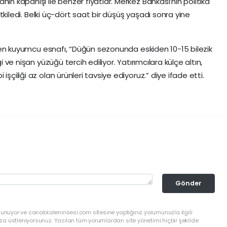
ın kapanışı ile benzer fiyatlar. Merkez Bankası’nın politika
 etkiledi. Belki üç-dört saat bir düşüş yaşadı sonra yine
öneren kuyumcu esnafı, “Düğün sezonunda eskiden 10-15 bilezik
i ve nişan yüzüğü tercih ediliyor. Yatırımcılara külçe altın,
şçiliği az olan ürünleri tavsiye ediyoruz.” diye ifade etti.
Gönder
lunuyor ve canakkaleninsesi.com sitesine yaptığınız yorumunuzla ilgili
a üstleniyorsunuz. Yazılan tüm yorumlardan site yönetimi hiçbir şekilde