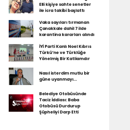
Elli kişiye sahte senetler
ile icra takibi başlattı
Vaka sayıları tırmanan
Çanakkale dahil 7 ilde
karantina kararları alındı
İYİ Parti Kanlı Noel Kıbrıs
Türkü’ne ve Türklüğe
Yönelmiş Bir Katliamdır
Nasıl isterdim mutlu bir
güne uyanmayı...
Belediye Otobüsünde
Taciz İddiası: Baba
Otobüsü Durdurup
Şüpheliyi Darp Etti