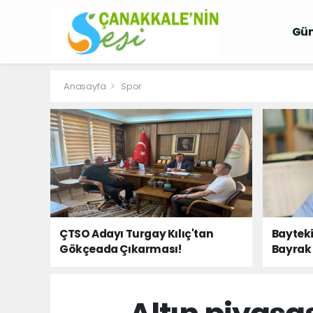
Gü
Anasayfa
Spor
ÇTSO Adayı Turgay Kılıç'tan
Bayteki
Gökçeada Çıkarması!
Bayrak 