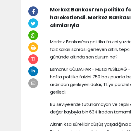
Merkez Bankası’nın politika fa
hareketlendi. Merkez Bankası'n
alımlarıyla
Merkez Bankası’nın politika faizini yüzd
faiz kararı sonrası gerileyen altın, tepki
gününde altında son durum ne?
Esmanur GÜLBAHAR - Musa YEŞİLDAĞ - H
hafta politika faizini 750 baz puanla b
ardından gerileyen dolar, TL'ye paralel
geriledi.
Bu seviyelerde tutunamayan ve tepki alı
değer kaybıyla bin 634 liradan tamaml
Altının kısa süreli bir düşüş yaşadığına