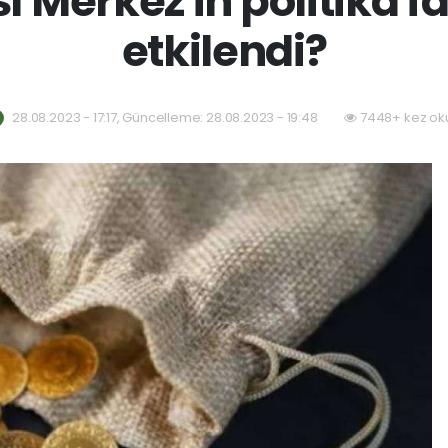
ı Merkez'in politika f
etkilendi?
28.08.2023 - 17:17, Güncelleme: 28.08.2023 - 19:48
7448+ kez ok