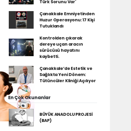
Türk Sorunu Var'
Çanakkale Emniyetinden
Huzur Operasyonu: 17 Kişi
Tutuklandı
Kontrolden çıkarak
dereye uçan aracın
sürücüsü hayatını
kaybetti.
Çanakkale’de Estetik ve
Sağlıkta Yeni Dönem:
Tütüncüler Kliniği Açılıyor
En Çok Okunanlar
BÜYÜK ANADOLU PROJESİ
(BAP)