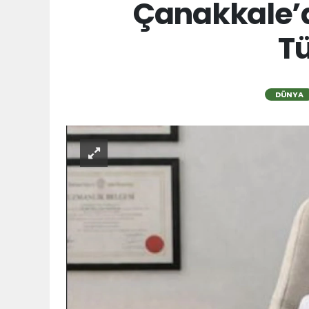
Çanakkale’d
Tü
DÜNYA