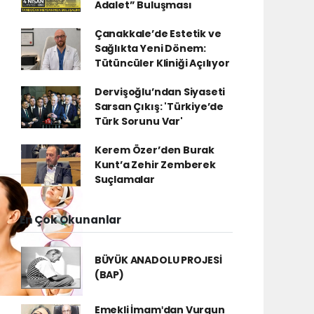
Adalet” Buluşması
Çanakkale’de Estetik ve
Sağlıkta Yeni Dönem:
Tütüncüler Kliniği Açılıyor
Dervişoğlu’ndan Siyaseti
Sarsan Çıkış: 'Türkiye’de
Türk Sorunu Var'
Kerem Özer’den Burak
Kunt’a Zehir Zemberek
Suçlamalar
En Çok Okunanlar
BÜYÜK ANADOLU PROJESİ
(BAP)
Emekli İmamʹdan Vurgun