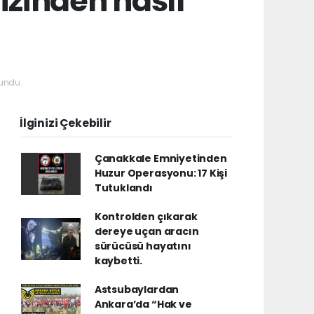
aizinden nasıl
undu.
İlginizi Çekebilir
Çanakkale Emniyetinden
Huzur Operasyonu: 17 Kişi
Tutuklandı
Kontrolden çıkarak
dereye uçan aracın
sürücüsü hayatını
kaybetti.
Astsubaylardan
Ankara’da “Hak ve