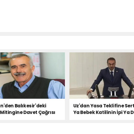
n'den Balıkesir'deki
Uz'dan Yasa Teklifine Sert
Mitingine Davet Çağrısı
Ya Bebek Katilinin İpi Ya 
Milletin Sesi!