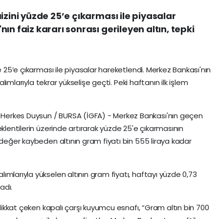
izini yüzde 25’e çıkarması ile piyasalar
ın faiz kararı sonrası gerileyen altın, tepki
e 25’e çıkarması ile piyasalar hareketlendi. Merkez Bankası'nın
 alımlarıyla tekrar yükselişe geçti. Peki haftanın ilk işlem
erkes Duysun / BURSA (İGFA) - Merkez Bankası'nın geçen
eklentilerin üzerinde artırarak yüzde 25'e çıkarmasının
 değer kaybeden altının gram fiyatı bin 555 liraya kadar
mlarıyla yükselen altının gram fiyatı, haftayı yüzde 0,73
adı.
 dikkat çeken kapalı çarşı kuyumcu esnafı, “Gram altın bin 700