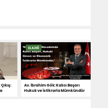
ELAZIĞ
 Çıkış:
Av. İbrahim Gök: Kalıcı Başarı
Da
Hukuk ve İstikrarla Mümkündür