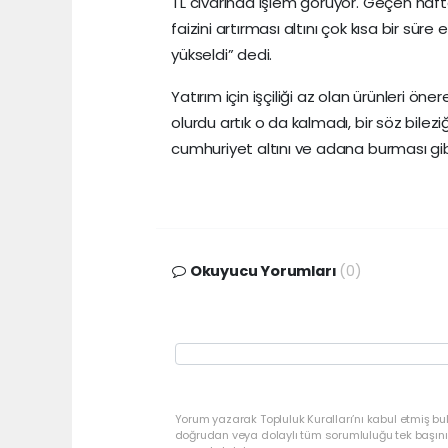
TL civarında işlem görüyor. Geçen haftan
faizini artırması altını çok kısa bir süre
yükseldi” dedi.
Yatırım için işçiliği az olan ürünleri 
olurdu artık o da kalmadı, bir söz bileziğ
cumhuriyet altını ve adana burması gibi i
Okuyucu Yorumları
(0)
Yorum yazarak Topluluk Kuralları’nı kabul etmiş bu
doğrudan veya dolaylı tüm sorumluluğu tek başınız