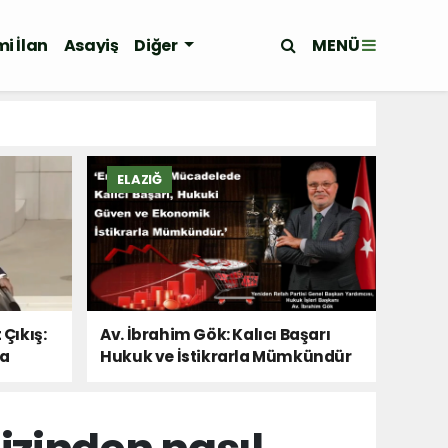
MENÜ
i İlan
Asayiş
Diğer
ELAZIĞ
 Çıkış:
Av. İbrahim Gök: Kalıcı Başarı
Da
Hukuk ve İstikrarla Mümkündür