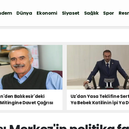
ndem
Dünya
Ekonomi
Siyaset
Sağlık
Spor
Resm
n'den Balıkesir'deki
Uz'dan Yasa Teklifine Sert
Mitingine Davet Çağrısı
Ya Bebek Katilinin İpi Ya 
Milletin Sesi!