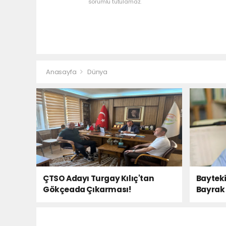
sorumlu tutulamaz.
Anasayfa
Dünya
ÇTSO Adayı Turgay Kılıç'tan
Bayteki
Gökçeada Çıkarması!
Bayrak 