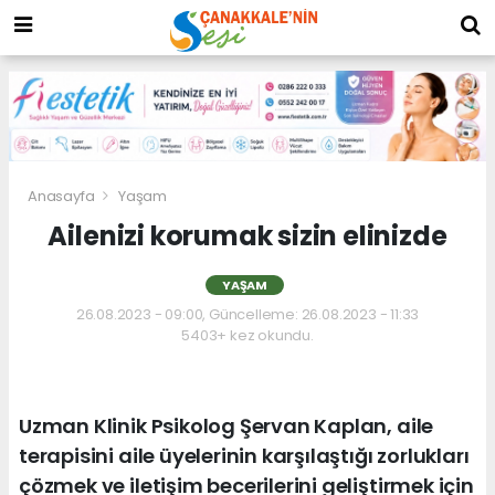
Anasayfa
Yaşam
Ailenizi korumak sizin elinizde
YAŞAM
26.08.2023 - 09:00, Güncelleme: 26.08.2023 - 11:33
5403+ kez okundu.
Uzman Klinik Psikolog Şervan Kaplan, aile
terapisini aile üyelerinin karşılaştığı zorlukları
çözmek ve iletişim becerilerini geliştirmek için