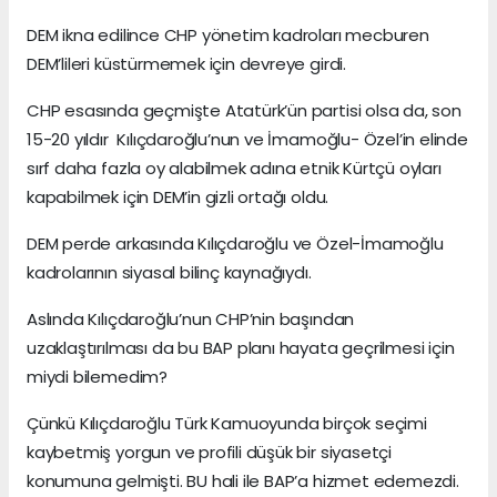
DEM ikna edilince CHP yönetim kadroları mecburen
DEM’lileri küstürmemek için devreye girdi.
CHP esasında geçmişte Atatürk’ün partisi olsa da, son
15-20 yıldır Kılıçdaroğlu’nun ve İmamoğlu- Özel’in elinde
sırf daha fazla oy alabilmek adına etnik Kürtçü oyları
kapabilmek için DEM’in gizli ortağı oldu.
DEM perde arkasında Kılıçdaroğlu ve Özel-İmamoğlu
kadrolarının siyasal bilinç kaynağıydı.
Aslında Kılıçdaroğlu’nun CHP’nin başından
uzaklaştırılması da bu BAP planı hayata geçrilmesi için
miydi bilemedim?
Çünkü Kılıçdaroğlu Türk Kamuoyunda birçok seçimi
kaybetmiş yorgun ve profili düşük bir siyasetçi
konumuna gelmişti. BU hali ile BAP’a hizmet edemezdi.