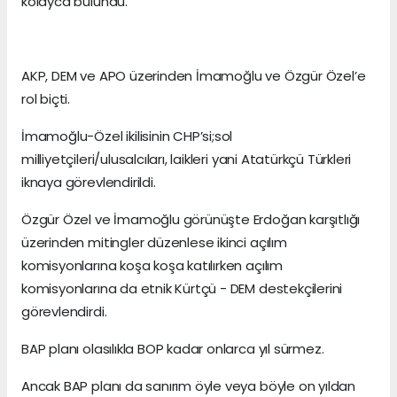
kolayca bulundu.
AKP, DEM ve APO üzerinden İmamoğlu ve Özgür Özel’e
rol biçti.
İmamoğlu-Özel ikilisinin CHP’si;sol
milliyetçileri/ulusalcıları, laikleri yani Atatürkçü Türkleri
iknaya görevlendirildi.
Özgür Özel ve İmamoğlu görünüşte Erdoğan karşıtlığı
üzerinden mitingler düzenlese ikinci açılım
komisyonlarına koşa koşa katılırken açılım
komisyonlarına da etnik Kürtçü - DEM destekçilerini
görevlendirdi.
BAP planı olasılıkla BOP kadar onlarca yıl sürmez.
Ancak BAP planı da sanırım öyle veya böyle on yıldan