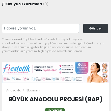
Okuyucu Yorumları
(0)
Gönder
Yorum yazarak Topluluk Kuralları’nı kabul etmiş bulunuyor ve
canakkaleninsesi.com sitesine yaptığınız yorumunuzla ilgili doğrudan veya
dolaylı tüm sorumluluğu tek başınıza üstleniyorsunuz. Yazılan tüm
yorumlardan site yönetimi hiçbir şekilde sorumlu tutulamaz.
Anasayfa
Ekonomi
BÜYÜK ANADOLU PROJESİ (BAP)
EKONOMI