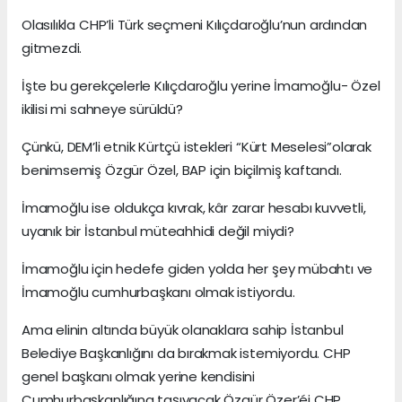
Olasılıkla CHP’li Türk seçmeni Kılıçdaroğlu’nun ardından
gitmezdi.
İşte bu gerekçelerle Kılıçdaroğlu yerine İmamoğlu- Özel
ikilisi mi sahneye sürüldü?
Çünkü, DEM’li etnik Kürtçü istekleri “Kürt Meselesi”olarak
benimsemiş Özgür Özel, BAP için biçilmiş kaftandı.
İmamoğlu ise oldukça kıvrak, kâr zarar hesabı kuvvetli,
uyanık bir İstanbul müteahhidi değil miydi?
İmamoğlu için hedefe giden yolda her şey mübahtı ve
İmamoğlu cumhurbaşkanı olmak istiyordu.
Ama elinin altında büyük olanaklara sahip İstanbul
Belediye Başkanlığını da bırakmak istemiyordu. CHP
genel başkanı olmak yerine kendisini
Cumhurbaşkanlığına taşıyacak Özgür Özer’éi CHP