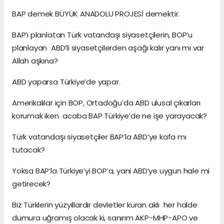
BAP demek BÜYÜK ANADOLU PROJESİ demektir.
BAP’ı planlatan Türk vatandaşı siyasetçilerin, BOP’u
planlayan ABD’li siyasetçilerden aşağı kalır yanı mı var
Allah aşkına?
ABD yaparsa Türkiye’de yapar.
Amerikalılar için BOP, Ortadoğu’da ABD ulusal çıkarları
korumak iken acaba BAP Türkiye’de ne işe yarayacak?
Türk vatandaşı siyasetçiler BAP’la ABD’ye kafa mı
tutacak?
Yoksa BAP’la Türkiye’yi BOP’a, yani ABD’ye uygun hale mi
getirecek?
Biz Türklerin yüzyıllardır devletler kuran aklı her halde
dumura uğramış olacak ki, sanırım AKP-MHP-APO ve