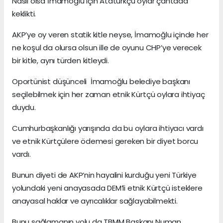
Nasıl olsa İmamoğlu için Atatürkçü oylar çantada
keklikti.
AKP’ye oy veren statik kitle neyse, İmamoğlu içinde her
ne koşul da olursa olsun ille de oyunu CHP’ye verecek
bir kitle, aynı türden kitleydi.
Oportünist düşünceli İmamoğlu belediye başkanı
seçilebilmek için her zaman etnik Kürtçü oylara ihtiyaç
duydu.
Cumhurbaşkanlığı yarışında da bu oylara ihtiyacı vardı
ve etnik Kürtçülere ödemesi gereken bir diyet borcu
vardı.
Bunun diyeti de AKP’nin hayalini kurduğu yeni Türkiye
yolundaki yeni anayasada DEM’li etnik Kürtçü isteklere
anayasal haklar ve ayrıcalıklar sağlayabilmekti.
Bunu sağlamanın yolu da TBMM Başkanı Numan