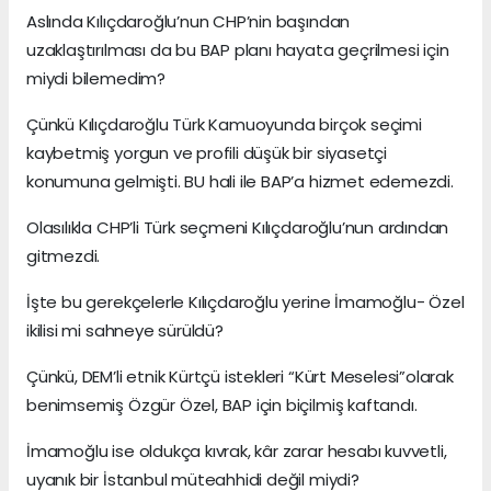
Aslında Kılıçdaroğlu’nun CHP’nin başından
uzaklaştırılması da bu BAP planı hayata geçrilmesi için
miydi bilemedim?
Çünkü Kılıçdaroğlu Türk Kamuoyunda birçok seçimi
kaybetmiş yorgun ve profili düşük bir siyasetçi
konumuna gelmişti. BU hali ile BAP’a hizmet edemezdi.
Olasılıkla CHP’li Türk seçmeni Kılıçdaroğlu’nun ardından
gitmezdi.
İşte bu gerekçelerle Kılıçdaroğlu yerine İmamoğlu- Özel
ikilisi mi sahneye sürüldü?
Çünkü, DEM’li etnik Kürtçü istekleri “Kürt Meselesi”olarak
benimsemiş Özgür Özel, BAP için biçilmiş kaftandı.
İmamoğlu ise oldukça kıvrak, kâr zarar hesabı kuvvetli,
uyanık bir İstanbul müteahhidi değil miydi?