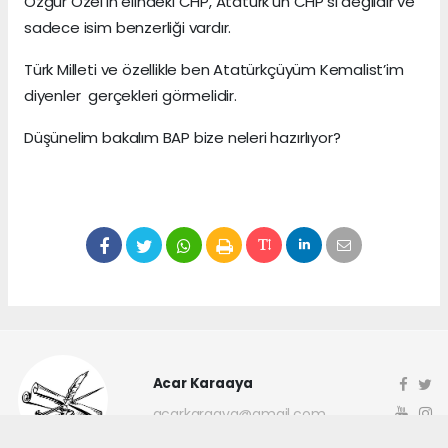
Özgür Özel’in elindeki CHP, Atatürk’ün CHP’si değildir ve
sadece isim benzerliği vardır.
Türk Milleti ve özellikle ben Atatürkçüyüm Kemalist’im
diyenler gerçekleri görmelidir.
Düşünelim bakalım BAP bize neleri hazırlıyor?
Acar Karaaya
acarkaraaya@gmail.com