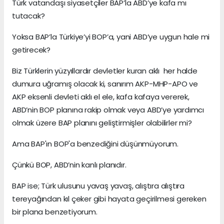
Türk vatandaşı siyasetçiler BAP’la ABD’ye kafa mı
tutacak?
Yoksa BAP’la Türkiye’yi BOP’a, yani ABD’ye uygun hale mi
getirecek?
Biz Türklerin yüzyıllardır devletler kuran aklı her halde
dumura uğramış olacak ki, sanırım AKP-MHP-APO ve
AKP eksenli devleti aklı el ele, kafa kafaya vererek,
ABD’nin BOP planına rakip olmak veya ABD’ye yardımcı
olmak üzere BAP planını geliştirmişler olabilirler mi?
Ama BAP'ın BOP'a benzediğini düşünmüyorum.
Çünkü BOP, ABD’nin kanlı planıdır.
BAP ise; Türk ulusunu yavaş yavaş, alıştıra alıştıra
tereyağından kıl çeker gibi hayata geçirilmesi gereken
bir plana benzetiyorum.