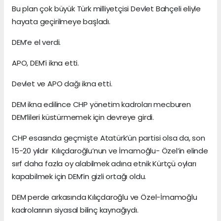
Bu plan çok büyük Türk milliyetçisi Devlet Bahçeli eliyle
hayata geçirilmeye başladı.
DEM’e el verdi.
APO, DEM’i ikna etti.
Devlet ve APO dağı ikna etti.
DEM ikna edilince CHP yönetim kadroları mecburen
DEM’lileri küstürmemek için devreye girdi.
CHP esasında geçmişte Atatürk’ün partisi olsa da, son
15-20 yıldır Kılıçdaroğlu’nun ve İmamoğlu- Özel’in elinde
sırf daha fazla oy alabilmek adına etnik Kürtçü oyları
kapabilmek için DEM’in gizli ortağı oldu.
DEM perde arkasında Kılıçdaroğlu ve Özel-İmamoğlu
kadrolarının siyasal bilinç kaynağıydı.