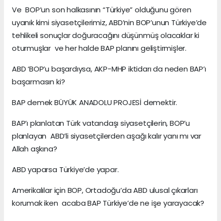
Ve BOP’un son halkasının “Türkiye” olduğunu gören
uyanık kimi siyasetçilerimiz, ABD’nin BOP’unun Türkiye’de
tehlikeli sonuçlar doğuracağını düşünmüş olacaklar ki
oturmuşlar ve her halde BAP planını geliştirmişler.
ABD ‘BOP’u başardıysa, AKP-MHP iktidarı da neden BAP’ı
başarmasın ki?
BAP demek BÜYÜK ANADOLU PROJESİ demektir.
BAP’ı planlatan Türk vatandaşı siyasetçilerin, BOP’u
planlayan ABD’li siyasetçilerden aşağı kalır yanı mı var
Allah aşkına?
ABD yaparsa Türkiye’de yapar.
Amerikalılar için BOP, Ortadoğu’da ABD ulusal çıkarları
korumak iken acaba BAP Türkiye’de ne işe yarayacak?