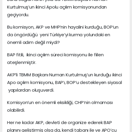
Kurtulmuş’un ikinci Apolu açılım komisyonundan
geçiyordu.
Bu komisyon, AKP ve MHP’nin hayalini kurduğu, BOP’un
da öngördüğü yeni Türkiye’yi kurma yolundaki en
önemli adım değil miydi?
BAP fitili, ikinci açılım süreci komisyonu ile fiilen
ateşlenmiştir.
AKP’li TBMM Başkanı Numan Kurtulmuş’un kurduğu ikinci
Apo açılım komisyonu, BAP’ı, BOP’u destekleyen siyasal
yapılardan oluşuverdi.
Komisyon’un en önemli eksikliği, CHP’nin olmaması
olabilirdi.
Her ne kadar AKP, devleti de organize ederek BAP
planını geliştirmiş olsa da, kendi tabanı ile ve APO’cu