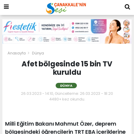
Anasayfa
Dünya
Afet bölgesinde 15 bin TV
kuruldu
DÜNYA
26.03.2023 - 14:10, Güncelleme: 26.03.2023 - 18:20
4480+ kez okundu.
Milli Eğitim Bakanı Mahmut Özer, deprem
bölgesindeki öğrencilerin TRT EBA içeriklerine