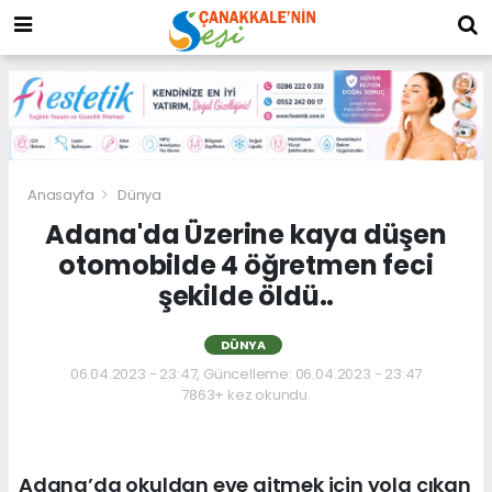
Anasayfa
Dünya
Adana'da Üzerine kaya düşen
otomobilde 4 öğretmen feci
şekilde öldü..
DÜNYA
06.04.2023 - 23:47, Güncelleme: 06.04.2023 - 23:47
7863+ kez okundu.
Adana’da okuldan eve gitmek için yola çıkan