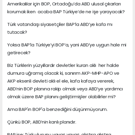
Amerikalılar için BOP, Ortadoğu’da ABD ulusal çıkarları
korumak iken acaba BAP Türkiye’de ne işe yarayacak?
Türk vatandaşı siyasetçiler BAP’la ABD’ye kafa mı
tutacak?
Yoksa BAP’la Türkiye’yi BOP’a, yani ABD’ye uygun hale mi
getirecek?
Biz Türklerin yüzyıllardır devletler kuran aklı her halde
dumura uğramış olacak ki, sanırım AKP-MHP-APO ve
AKP eksenli devleti aklı el ele, kafa kafaya vererek,
ABD’nin BOP planına rakip olmak veya ABD’ye yardımcı
olmak üzere BAP planını geliştirmişler olabilirler mi?
Ama BAP'ın BOP'a benzediğini düşünmüyorum.
Çünkü BOP, ABD’nin kanlı planıdır.
BAP ise; Türk ulusunu yavaş yavaş, alıştıra alıştıra