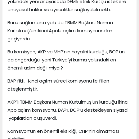
yolundaki yeni anayasada DEM’li etnik Kürtçü isteklere
anayasal haklar ve ayrıcalıklar sağlayabilmekti.
Bunu sağlamanın yolu da TBMM Başkanı Numan
Kurtulmuş’un ikinci Apolu açılım komisyonundan
geçiyordu.
Bu komisyon, AKP ve MHP’nin hayalini kurduğu, BOP’un
da öngördüğü yeni Türkiye’yi kurma yolundaki en
önemli adım değil miydi?
BAP fitili, ikinci açılım süreci komisyonu ile fiilen
ateşlenmiştir.
AKP’li TBMM Başkanı Numan Kurtulmuş’un kurduğu ikinci
Apo açılım komisyonu, BAP’ı, BOP’u destekleyen siyasal
yapılardan oluşuverdi.
Komisyon’un en önemli eksikliği, CHP’nin olmaması