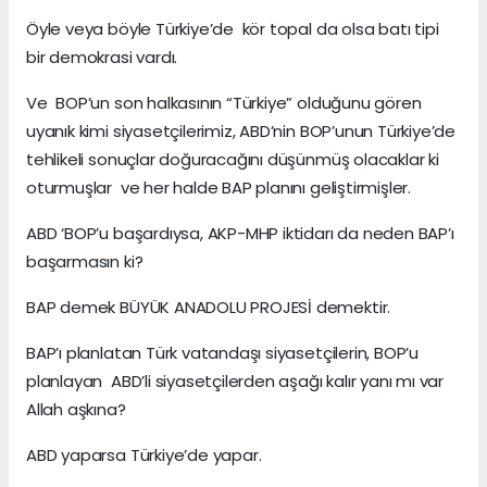
Öyle veya böyle Türkiye’de kör topal da olsa batı tipi
bir demokrasi vardı.
Ve BOP’un son halkasının “Türkiye” olduğunu gören
uyanık kimi siyasetçilerimiz, ABD’nin BOP’unun Türkiye’de
tehlikeli sonuçlar doğuracağını düşünmüş olacaklar ki
oturmuşlar ve her halde BAP planını geliştirmişler.
ABD ‘BOP’u başardıysa, AKP-MHP iktidarı da neden BAP’ı
başarmasın ki?
BAP demek BÜYÜK ANADOLU PROJESİ demektir.
BAP’ı planlatan Türk vatandaşı siyasetçilerin, BOP’u
planlayan ABD’li siyasetçilerden aşağı kalır yanı mı var
Allah aşkına?
ABD yaparsa Türkiye’de yapar.