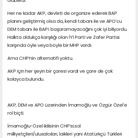
olabilirdi.
Her ne kadar AKP, devleti de organize ederek BAP
planını geliştirmiş olsa da, kendi tabanı ile ve APO’cu
DEM tabanı ile BAP’ı başaramayacağını çok iyi biliyordu.
Halkta oldukça karşılığı olan İYİ Parti ve Zafer Partisi
karşında öyle veya böyle bir MHP vardı.
Ama CHP’nin alternatifi yoktu.
AKP için her şeyin bir çaresi vardı ve çare de çok
kolayca bulundu.
AKP, DEM ve APO üzerinden İmamoğlu ve Özgür Özel’e
rol biçti.
İmamoğlu-Özel ikilisinin CHP’si;sol
milliyetçileri/ulusalcıları, laikleri yani Atatürkçü Türkleri