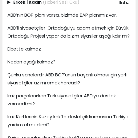
Erkek
|
Kadın
(Haberi Sesli Oku)
ABD’nin BOP planı varsa, bizimde BAP planımız var.
ABD’li siyasetçiler Ortadoğu’yu adam etmek için Büyük
Ortadoğu Projesi yapar da bizim siyasiler aşağı kalır mı?
Elbette kalmaz.
Neden aşağı kalmaz?
Çünkü senelerdir ABD BOP’unun başarılı olması için yerli
siyasetçiler az mı emek harcadı?
Irak parçalanırken Türk siyasetçiler ABD’ye destek
vermedi mi?
Irak Kürtlerinin Kuzey Irak’ta devletçik kurmasına Türkiye
yardım etmedi mi?
Suriye parçalanırken Türkiye Irak’ta ne yaptıysa aynısını