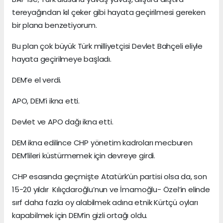
tereyağından kıl çeker gibi hayata geçirilmesi gereken
bir plana benzetiyorum.
Bu plan çok büyük Türk milliyetçisi Devlet Bahçeli eliyle
hayata geçirilmeye başladı.
DEM’e el verdi.
APO, DEM’i ikna etti.
Devlet ve APO dağı ikna etti.
DEM ikna edilince CHP yönetim kadroları mecburen
DEM’lileri küstürmemek için devreye girdi.
CHP esasında geçmişte Atatürk’ün partisi olsa da, son
15-20 yıldır Kılıçdaroğlu’nun ve İmamoğlu- Özel’in elinde
sırf daha fazla oy alabilmek adına etnik Kürtçü oyları
kapabilmek için DEM’in gizli ortağı oldu.