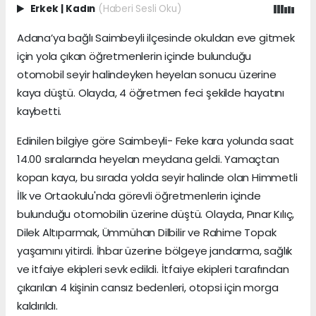
Erkek
|
Kadın
(Haberi Sesli Oku)
Adana’ya bağlı Saimbeyli ilçesinde okuldan eve gitmek
için yola çıkan öğretmenlerin içinde bulunduğu
otomobil seyir halindeyken heyelan sonucu üzerine
kaya düştü. Olayda, 4 öğretmen feci şekilde hayatını
kaybetti.
Edinilen bilgiye göre Saimbeyli- Feke kara yolunda saat
14.00 sıralarında heyelan meydana geldi. Yamaçtan
kopan kaya, bu sırada yolda seyir halinde olan Himmetli
İlk ve Ortaokulu'nda görevli öğretmenlerin içinde
bulunduğu otomobilin üzerine düştü. Olayda, Pınar Kılıç,
Dilek Altıparmak, Ümmühan Dilbilir ve Rahime Topak
yaşamını yitirdi. İhbar üzerine bölgeye jandarma, sağlık
ve itfaiye ekipleri sevk edildi. İtfaiye ekipleri tarafından
çıkarılan 4 kişinin cansız bedenleri, otopsi için morga
kaldırıldı.