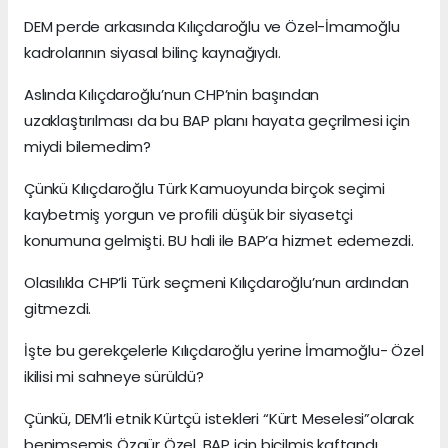
DEM perde arkasında Kılıçdaroğlu ve Özel-İmamoğlu
kadrolarının siyasal bilinç kaynağıydı.
Aslında Kılıçdaroğlu’nun CHP’nin başından
uzaklaştırılması da bu BAP planı hayata geçrilmesi için
miydi bilemedim?
Çünkü Kılıçdaroğlu Türk Kamuoyunda birçok seçimi
kaybetmiş yorgun ve profili düşük bir siyasetçi
konumuna gelmişti. BU hali ile BAP’a hizmet edemezdi.
Olasılıkla CHP’li Türk seçmeni Kılıçdaroğlu’nun ardından
gitmezdi.
İşte bu gerekçelerle Kılıçdaroğlu yerine İmamoğlu- Özel
ikilisi mi sahneye sürüldü?
Çünkü, DEM’li etnik Kürtçü istekleri “Kürt Meselesi”olarak
benimsemiş Özgür Özel, BAP için biçilmiş kaftandı.