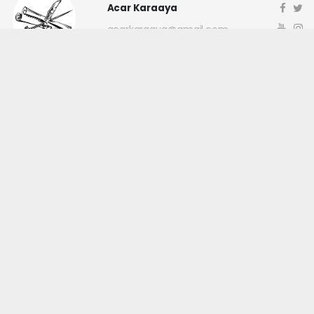
Acar Karaaya
acarkaraaya@gmail.com
Okuyucu Yorumları
(0)
Gönder
Yorum yazarak Topluluk Kuralları’nı kabul etmiş bulunuyor ve
canakkaleninsesi.com sitesine yaptığınız yorumunuzla ilgili doğrudan veya
dolaylı tüm sorumluluğu tek başınıza üstleniyorsunuz. Yazılan tüm
yorumlardan site yönetimi hiçbir şekilde sorumlu tutulamaz.
haber paketi
haber scripti
haber yazılımı
Tüm hakları saklı tutulmaktadır.Copyright 2026©