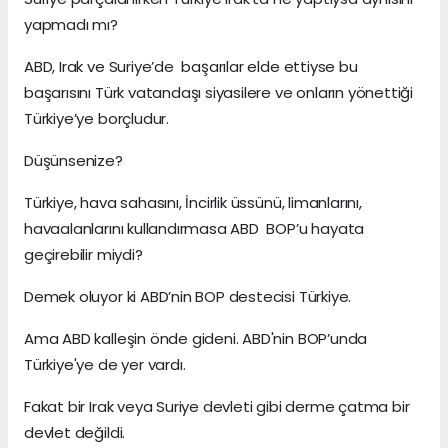
yapmadı mı?
ABD, Irak ve Suriye’de başarılar elde ettiyse bu
başarısını Türk vatandaşı siyasilere ve onların yönettiği
Türkiye’ye borçludur.
Düşünsenize?
Türkiye, hava sahasını, İncirlik üssünü, limanlarını,
havaalanlarını kullandırmasa ABD BOP’u hayata
geçirebilir miydi?
Demek oluyor ki ABD’nin BOP destecisi Türkiye.
Ama ABD kalleşin önde gideni. ABD'nin BOP’unda
Türkiye'ye de yer vardı.
Fakat bir Irak veya Suriye devleti gibi derme çatma bir
devlet değildi.