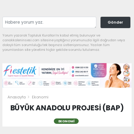
Gönder
Yorum yazarak Topluluk Kuralları’nı kabul etmiş bulunuyor ve
canakkaleninsesi.com sitesine yaptığınız yorumunuzla ilgili doğrudan veya
dolaylı tüm sorumluluğu tek başınıza üstleniyorsunuz. Yazılan tüm
yorumlardan site yönetimi hiçbir şekilde sorumlu tutulamaz.
Anasayfa
Ekonomi
BÜYÜK ANADOLU PROJESİ (BAP)
EKONOMI
10.08.2025 - 17:43, Güncelleme: 04.12.2025 - 00:14