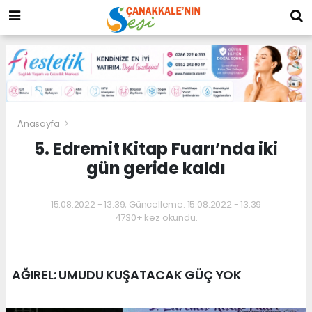
Anasayfa
5. Edremit Kitap Fuarı’nda iki
gün geride kaldı
15.08.2022 - 13:39, Güncelleme: 15.08.2022 - 13:39
4730+ kez okundu.
AĞIREL: UMUDU KUŞATACAK GÜÇ YOK