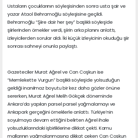
Ustaların çocuklarının söyleşisinden sonra usta şair ve
yazar Ataol Behramoğlu söyleşisine geçildi.
Behramoğlu “Şiire dair her şey” başlıklı söyleşide
şiirlerinden örnekler verdi, şiirin arka planını anlattı,
izleyicilerden sorular aldı. İki küçük izleyicinin okuduğu şiir
sonrası sahneyi onunla paylaştı.
Gazeteciler Murat Ağırel ve Can Coşkun ise
“Memlekette Vurgun” başlıklı söyleşide yolsuzluğun
geldiği inanılmaz boyutu bir kez daha gözler önüne
sererken, Murat Ağırel Melih Gökçek döneminde
Ankara’da yapılan parsel parsel yağmalamayı ve
Ankapark gerçeğini örneklerle anlattı. Türkiye’nin
soyulmaya devam ettiğini belirten Ağırel ihale
yolsuzluklarındaki işbirliklerine dikkat çekti. Kamu
mallarının yağmalanmasına dikkat çeken Can Coşkun