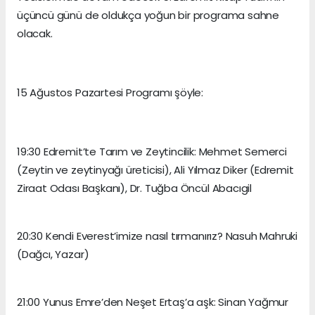
üçüncü günü de oldukça yoğun bir programa sahne
olacak.
15 Ağustos Pazartesi Programı şöyle:
19:30 Edremit’te Tarım ve Zeytincilik: Mehmet Semerci
(Zeytin ve zeytinyağı üreticisi), Ali Yılmaz Diker (Edremit
Ziraat Odası Başkanı), Dr. Tuğba Öncül Abacıgil
20:30 Kendi Everest’imize nasıl tırmanırız? Nasuh Mahruki
(Dağcı, Yazar)
21:00 Yunus Emre’den Neşet Ertaş’a aşk: Sinan Yağmur