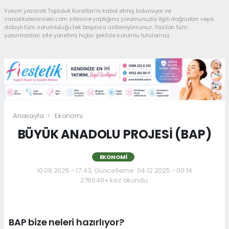
Yorum yazarak Topluluk Kuralları’nı kabul etmiş bulunuyor ve
canakkaleninsesi.com sitesine yaptığınız yorumunuzla ilgili doğrudan veya
dolaylı tüm sorumluluğu tek başınıza üstleniyorsunuz. Yazılan tüm
yorumlardan site yönetimi hiçbir şekilde sorumlu tutulamaz.
Anasayfa
Ekonomi
BÜYÜK ANADOLU PROJESİ (BAP)
EKONOMI
10.08.2025 - 17:43, Güncelleme: 04.12.2025 - 00:14
276048+ kez okundu.
BAP bize neleri hazırlıyor?