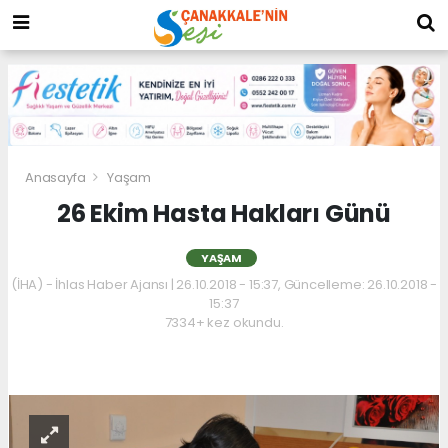
Anasayfa
Yaşam
26 Ekim Hasta Hakları Günü
YAŞAM
(İHA) - İhlas Haber Ajansı | 26.10.2018 - 15:37, Güncelleme: 26.10.2018 -
15:37
7334+ kez okundu.