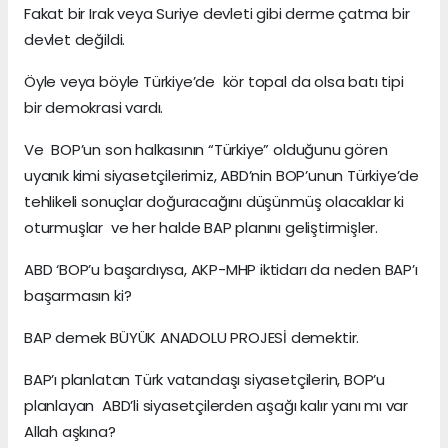
Fakat bir Irak veya Suriye devleti gibi derme çatma bir
devlet değildi.
Öyle veya böyle Türkiye’de kör topal da olsa batı tipi
bir demokrasi vardı.
Ve BOP’un son halkasının “Türkiye” olduğunu gören
uyanık kimi siyasetçilerimiz, ABD’nin BOP’unun Türkiye’de
tehlikeli sonuçlar doğuracağını düşünmüş olacaklar ki
oturmuşlar ve her halde BAP planını geliştirmişler.
ABD ‘BOP’u başardıysa, AKP-MHP iktidarı da neden BAP’ı
başarmasın ki?
BAP demek BÜYÜK ANADOLU PROJESİ demektir.
BAP’ı planlatan Türk vatandaşı siyasetçilerin, BOP’u
planlayan ABD’li siyasetçilerden aşağı kalır yanı mı var
Allah aşkına?