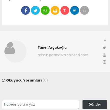
Taner Arçukoğlu
admin@canakkaleninsesi.com
Okuyucu Yorumları
(0)
Gönder