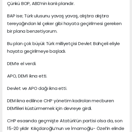
Çünkü BOP, ABD’nin kanlı planıdır.
BAP ise; Türk ulusunu yavaş yavaş, alıştıra alıştıra
tereyağından kıl çeker gibi hayata geçirilmesi gereken
bir plana benzetiyorum.
Bu plan çok büyük Türk milliyetçisi Devlet Bahçeli eliyle
hayata geçirilmeye başladı.
DEM’e el verdi.
APO, DEM’i ikna etti.
Devlet ve APO dağı ikna etti.
DEM ikna edilince CHP yönetim kadroları mecburen
DEM’lileri küstürmemek için devreye girdi.
CHP esasında geçmişte Atatürk’ün partisi olsa da, son
15-20 yıldır Kılıçdaroğlu’nun ve İmamoğlu- Özel’in elinde