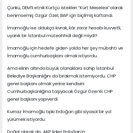
Çünkü, DEM’li etnik Kürtçü istekleri “Kürt Meselesi”olarak
benimsemiş Özgür Özel, BAP için biçilmiş kaftandı.
İmamoğlu ise oldukça kıvrak, kâr zarar hesabı kuvvetli,
uyanık bir İstanbul müteahhidi değil miydi?
İmamoğlu için hedefe giden yolda her şey mübahtı ve
İmamoğlu cumhurbaşkanı olmak istiyordu.
Ama elinin altında büyük olanaklara sahip İstanbul
Belediye Başkanlığını da bırakmak istemiyordu. CHP
genel başkanı olmak yerine kendisini
Cumhurbaşkanlığına taşıyacak Özgür Özer’éi CHP
genel başkanı yapıverdi.
Kurnaz İmamoğlu tıpkı Erdoğan gibi siyasal bir yol
yürümek istiyordu.
Doğal olarak da AKP lideri Erdoğan’ın