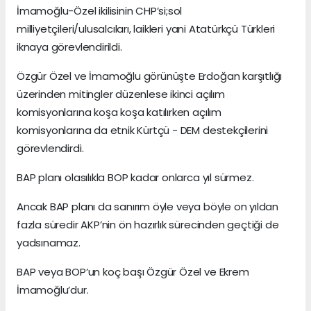
İmamoğlu-Özel ikilisinin CHP’si;sol
milliyetçileri/ulusalcıları, laikleri yani Atatürkçü Türkleri
iknaya görevlendirildi.
Özgür Özel ve İmamoğlu görünüşte Erdoğan karşıtlığı
üzerinden mitingler düzenlese ikinci açılım
komisyonlarına koşa koşa katılırken açılım
komisyonlarına da etnik Kürtçü - DEM destekçilerini
görevlendirdi.
BAP planı olasılıkla BOP kadar onlarca yıl sürmez.
Ancak BAP planı da sanırım öyle veya böyle on yıldan
fazla süredir AKP’nin ön hazırlık sürecinden geçtiği de
yadsınamaz.
BAP veya BOP’un koç başı Özgür Özel ve Ekrem
İmamoğlu’dur.