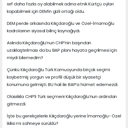
sırf daha fazla oy alabilmek adına etnik Kürtçü oyları
kapabilmek için DEM’in gizli ortağı oldu.
DEM perde arkasında Kılıçdaroğlu ve Özel-İmamoğlu
kadrolarının siyasal bilinç kaynağıydı.
Aslında Kılıçdaroğlu’nun CHP’nin başından
uzaklaştırılması da bu BAP planı hayata geçrilmesi için
miydi bilemedim?
Çünkü Kılıçdaroğlu Türk Kamuoyunda birçok seçimi
kaybetmiş yorgun ve profili düşük bir siyasetçi
konumuna gelmişti. BU hali ile BAP’a hizmet edemezdi.
Olasılıkla CHP’li Türk seçmeni Kılıçdaroğlu’nun ardından
gitmezdi.
İşte bu gerekçelerle Kılıçdaroğlu yerine İmamoğlu- Özel
ikilisi mi sahneye sürüldü?