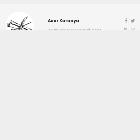
Acar Karaaya
acarkaraaya@gmail.com
Okuyucu Yorumları
(0)
Gönder
Yorum yazarak Topluluk Kuralları’nı kabul etmiş bulunuyor ve
canakkaleninsesi.com sitesine yaptığınız yorumunuzla ilgili doğrudan veya
dolaylı tüm sorumluluğu tek başınıza üstleniyorsunuz. Yazılan tüm
yorumlardan site yönetimi hiçbir şekilde sorumlu tutulamaz.