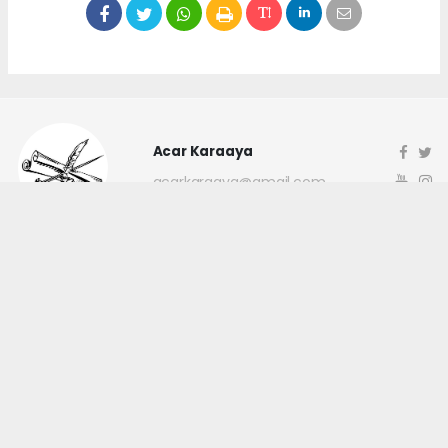
Acar Karaaya
acarkaraaya@gmail.com
Okuyucu Yorumları
(0)
Gönder
Yorum yazarak Topluluk Kuralları’nı kabul etmiş bulunuyor ve
canakkaleninsesi.com sitesine yaptığınız yorumunuzla ilgili doğrudan veya
dolaylı tüm sorumluluğu tek başınıza üstleniyorsunuz. Yazılan tüm
yorumlardan site yönetimi hiçbir şekilde sorumlu tutulamaz.