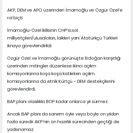
AKP, DEM ve APO üzerinden İmamoğlu ve Özgür Özel’e
rol biçti.
İmamoğlu-Özel ikilisinin CHP’si;sol
milliyetçileri/ulusalcıları, laikleri yani Atatürkçü Türkleri
iknaya görevlendirildi.
Özgür Özel ve İmamoğlu görünüşte Erdoğan karşıtlığı
üzerinden mitingler düzenlese ikinci açılım
komisyonlarına koşa koşa katılırken açılım
komisyonlarına da etnik Kürtçü - DEM destekçilerini
görevlendirdi.
BAP planı olasılıkla BOP kadar onlarca yıl sürmez.
Ancak BAP planı da sanırım öyle veya böyle on yıldan
fazla süredir AKP’nin ön hazırlık sürecinden geçtiği de
yadsınamaz.