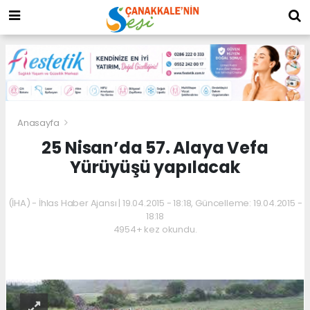
Anasayfa
25 Nisan’da 57. Alaya Vefa
Yürüyüşü yapılacak
(İHA) - İhlas Haber Ajansı | 19.04.2015 - 18:18, Güncelleme: 19.04.2015 -
18:18
4954+ kez okundu.