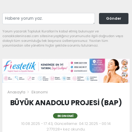
Gönder
Yorum yazarak Topluluk Kuralları’nı kabul etmiş bulunuyor ve
canakkaleninsesi.com sitesine yaptığınız yorumunuzla ilgili doğrudan veya
dolaylı tüm sorumluluğu tek başınıza üstleniyorsunuz. Yazılan tüm
yorumlardan site yönetimi hiçbir şekilde sorumlu tutulamaz.
Anasayfa
Ekonomi
BÜYÜK ANADOLU PROJESİ (BAP)
EKONOMI
10.08.2025 - 17:43, Güncelleme: 04.12.2025 - 00:14
277028+ kez okundu.