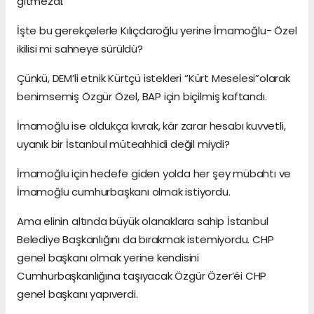
gitmezdi.
İşte bu gerekçelerle Kılıçdaroğlu yerine İmamoğlu- Özel
ikilisi mi sahneye sürüldü?
Çünkü, DEM’li etnik Kürtçü istekleri “Kürt Meselesi”olarak
benimsemiş Özgür Özel, BAP için biçilmiş kaftandı.
İmamoğlu ise oldukça kıvrak, kâr zarar hesabı kuvvetli,
uyanık bir İstanbul müteahhidi değil miydi?
İmamoğlu için hedefe giden yolda her şey mübahtı ve
İmamoğlu cumhurbaşkanı olmak istiyordu.
Ama elinin altında büyük olanaklara sahip İstanbul
Belediye Başkanlığını da bırakmak istemiyordu. CHP
genel başkanı olmak yerine kendisini
Cumhurbaşkanlığına taşıyacak Özgür Özer’éi CHP
genel başkanı yapıverdi.