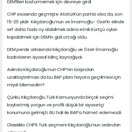
DEM’lileri küstürmemek için devreye girdi.
CHP esasında geçmişte Atatürk’ün partisi olsa da, son
15-20 yıldır Kılıçdaroğlu’nun ve İmamoğlu- Özel’in elinde
sırf daha fazla oy alabilmek adına etnik Kürtçü oyları
kapabilmek için DEM’in gizli ortağı oldu.
DEM perde arkasında Kılıçdaroğlu ve Özel-İmamoğlu
kadrolarının siyasal bilinç kaynağıydı.
Aslında Kılıçdaroğlu’nun CHP’nin başından
uzaklaştırılması da bu BAP planı hayata geçrilmesi için
miydi bilemedim?
Çünkü Kılıçdaroğlu Türk Kamuoyunda birçok seçimi
kaybetmiş yorgun ve profili düşük bir siyasetçi
konumuna gelmişti. BU hali ile BAP’a hizmet edemezdi.
Olasılıkla CHP’li Türk seçmeni Kılıçdaroğlu’nun ardından