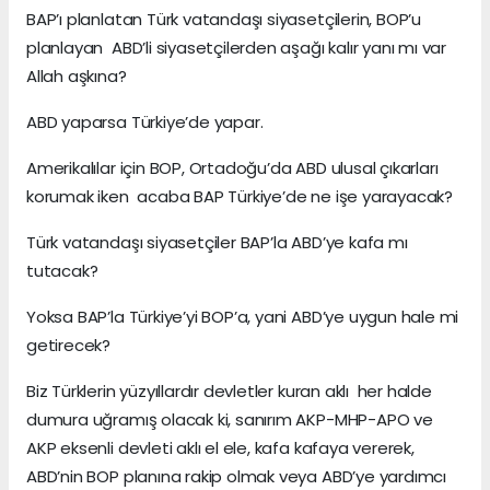
BAP’ı planlatan Türk vatandaşı siyasetçilerin, BOP’u
planlayan ABD’li siyasetçilerden aşağı kalır yanı mı var
Allah aşkına?
ABD yaparsa Türkiye’de yapar.
Amerikalılar için BOP, Ortadoğu’da ABD ulusal çıkarları
korumak iken acaba BAP Türkiye’de ne işe yarayacak?
Türk vatandaşı siyasetçiler BAP’la ABD’ye kafa mı
tutacak?
Yoksa BAP’la Türkiye’yi BOP’a, yani ABD’ye uygun hale mi
getirecek?
Biz Türklerin yüzyıllardır devletler kuran aklı her halde
dumura uğramış olacak ki, sanırım AKP-MHP-APO ve
AKP eksenli devleti aklı el ele, kafa kafaya vererek,
ABD’nin BOP planına rakip olmak veya ABD’ye yardımcı