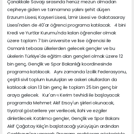
Çanakkale Savaşı sırasında henüz mezun olmadan
cepheye giden ve tamamına yakını şehit düşen
Erzurum Lisesi, Kayseri Lisesi, İzmir Lisesi ve Galatasaray
Lisesi'nden de 40'ar öğrenci programa katılacak. 4 bini
Kredi ve Yurtlar Kurumu'nda kalan öğrenciler olmak
üzere toplam 7 bin üniversite ve lise öğrencisi ile
Osmanlı tebaası ülkelerden gelecek gençler ve bu
ükelerin Türkiye'de eğitim alan gençleri olmak üzere 12
bin genç, Gençlik ve Spor Bakanlığı koordinesinde
programa katılacak. Aynı zamanda İzcilik Federasyonu,
çeşitli sivil toplum kuruluşları ve askeri okullardan da
katılacak olan 13 bin genç ile toplam 25 bin genç bir
araya gelecek. Kur'an-ı Kerim tevhidi ile başlayacak
programda Mehmet Akif Ersoy'un şiirleri okunacak,
tiyatral gösterilere yer verilecek, ilahi ve ezgiler
dinletilecek. Katılımcı gençler, Gençlik ve Spor Bakanı
Akif Çağatay Kılıç'ın başlatacağı yürüyüşün ardından
Conkbayırı'na varacak. Program, mehteran gösterisiyle