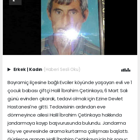
Erkek
|
Kadın
(Haberi Sesli Oku)
Bayramiç ilçesine bağlı Evciler köyünde yaşayan evli ve 1
çocuk babası çiftçi Halil İbrahim Çetinkaya, 6 Mart Salı
günü evinden çıkarak, tedavi olmak için Ezine Devlet
Hastanesiʹne gitti. Tedavisinin ardından eve
dönmeyince ailesi Halil İbrahim Çetinkaya hakkında
jandarmaya kayıp başvurusunda bulundu. Jandarma
köy ve çevresinde arama kurtarma çalışması başlattı.
Günlerce aranan Halil İbrahim Çetinkaya için bir sonuç