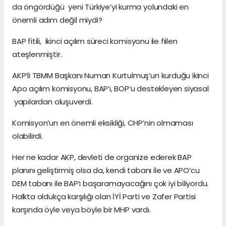
da öngördüğü yeni Türkiye’yi kurma yolundaki en
önemli adım değil miydi?
BAP fitili, ikinci açılım süreci komisyonu ile fiilen
ateşlenmiştir.
AKP’li TBMM Başkanı Numan Kurtulmuş’un kurduğu ikinci
Apo açılım komisyonu, BAP’ı, BOP’u destekleyen siyasal
yapılardan oluşuverdi.
Komisyon’un en önemli eksikliği, CHP’nin olmaması
olabilirdi.
Her ne kadar AKP, devleti de organize ederek BAP
planını geliştirmiş olsa da, kendi tabanı ile ve APO’cu
DEM tabanı ile BAP’ı başaramayacağını çok iyi biliyordu.
Halkta oldukça karşılığı olan İYİ Parti ve Zafer Partisi
karşında öyle veya böyle bir MHP vardı.