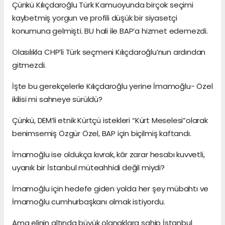
Çünkü Kılıçdaroğlu Türk Kamuoyunda birçok seçimi
kaybetmiş yorgun ve profili düşük bir siyasetçi
konumuna gelmişti. BU hali ile BAP’a hizmet edemezdi.
Olasılıkla CHP’li Türk seçmeni Kılıçdaroğlu’nun ardından
gitmezdi.
İşte bu gerekçelerle Kılıçdaroğlu yerine İmamoğlu- Özel
ikilisi mi sahneye sürüldü?
Çünkü, DEM’li etnik Kürtçü istekleri “Kürt Meselesi”olarak
benimsemiş Özgür Özel, BAP için biçilmiş kaftandı.
İmamoğlu ise oldukça kıvrak, kâr zarar hesabı kuvvetli,
uyanık bir İstanbul müteahhidi değil miydi?
İmamoğlu için hedefe giden yolda her şey mübahtı ve
İmamoğlu cumhurbaşkanı olmak istiyordu.
Ama elinin altında büyük olanaklara sahip İstanbul