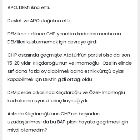
APO, DEM’i ikna etti.
Devlet ve APO dağı ikna etti.
DEM ikna edilince CHP yönetim kadroları mecburen
DEM’lileri küstürmemek için devreye girdi.
CHP esasında geçmişte Atatürk’ün partisi olsa da, son
15-20 yıldır Kılıçdaroğlu’nun ve İmamoğlu- Özel’in elinde
sırf daha fazla oy alabilmek adına etnik Kürtçü oyları
kapabilmek için DEM’in gizli ortağı oldu.
DEM perde arkasında Kılıçdaroğlu ve Özel-İmamoğlu
kadrolarının siyasal bilinç kaynağıydı.
Aslında Kılıçdaroğlu’nun CHP’nin başından
uzaklaştırılması da bu BAP planı hayata geçrilmesi için
miydi bilemedim?