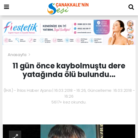
Anasayfa
11 gün önce kaybolmuştu dere
yatağında ölü bulundu...
(İHA) - İhlas Haber Ajansı | 16.03.2018 - 16:26, Güncelleme: 16.03.2018 -
16:26
5617+ kez okundu.