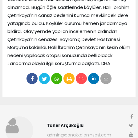
alınamadı. Bugün öğle saatlerinde köylüler, Halil İbrahim
Çetinkayaʹnın cansız bedenini Kumca mevkiindeki dere
yatağında buldu. Köylüler durumu hemen jandarmaya
bildirdi. Olay yerinde yapılan incelemenin ardından
Çetinkayaʹnın cenazesi Bayramiç Devlet Hastanesi
Morguʹna kaldırıldı. Halil İbrahim Çetinkayaʹnın kesin ölüm
nedeni yapılacak otopsi sonucunda belli olacak.
Jandarma olayla ilgili soruşturma başlattı. DHA
Taner Arçukoğlu
admin@canakkaleninsesi.com