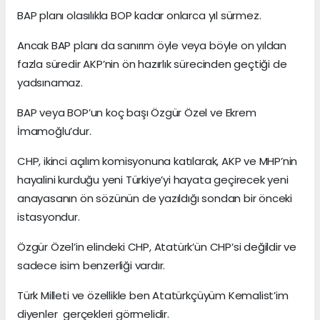
BAP planı olasılıkla BOP kadar onlarca yıl sürmez.
Ancak BAP planı da sanırım öyle veya böyle on yıldan
fazla süredir AKP’nin ön hazırlık sürecinden geçtiği de
yadsınamaz.
BAP veya BOP’un koç başı Özgür Özel ve Ekrem
İmamoğlu’dur.
CHP, ikinci açılım komisyonuna katılarak, AKP ve MHP’nin
hayalini kurduğu yeni Türkiye’yi hayata geçirecek yeni
anayasanın ön sözünün de yazıldığı sondan bir önceki
istasyondur.
Özgür Özel’in elindeki CHP, Atatürk’ün CHP’si değildir ve
sadece isim benzerliği vardır.
Türk Milleti ve özellikle ben Atatürkçüyüm Kemalist’im
diyenler gerçekleri görmelidir.