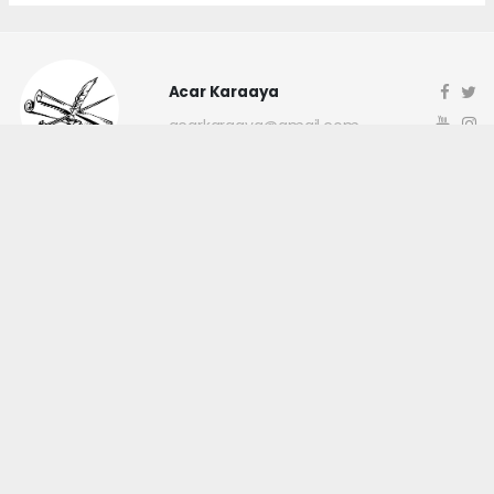
Acar Karaaya
acarkaraaya@gmail.com
Okuyucu Yorumları
(0)
Gönder
Yorum yazarak Topluluk Kuralları’nı kabul etmiş bulunuyor ve
canakkaleninsesi.com sitesine yaptığınız yorumunuzla ilgili doğrudan veya
dolaylı tüm sorumluluğu tek başınıza üstleniyorsunuz. Yazılan tüm
yorumlardan site yönetimi hiçbir şekilde sorumlu tutulamaz.