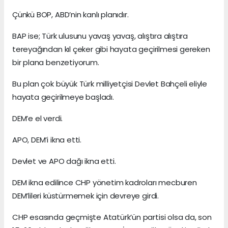
Çünkü BOP, ABD’nin kanlı planıdır.
BAP ise; Türk ulusunu yavaş yavaş, alıştıra alıştıra
tereyağından kıl çeker gibi hayata geçirilmesi gereken
bir plana benzetiyorum.
Bu plan çok büyük Türk milliyetçisi Devlet Bahçeli eliyle
hayata geçirilmeye başladı.
DEM’e el verdi.
APO, DEM’i ikna etti.
Devlet ve APO dağı ikna etti.
DEM ikna edilince CHP yönetim kadroları mecburen
DEM’lileri küstürmemek için devreye girdi.
CHP esasında geçmişte Atatürk’ün partisi olsa da, son