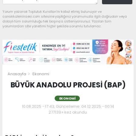
Yorum yazarak Topluluk Kuralları’nı kabul etmiş bulunuyor ve
canakkaleninsesi.com sitesine yaptığınız yorumunuzla ilgili doğrudan veya
dolaylı tüm sorumluluğu tek başınıza üstleniyorsunuz. Yazılan tüm
yorumlardan site yönetimi hiçbir şekilde sorumlu tutulamaz.
Anasayfa
Ekonomi
BÜYÜK ANADOLU PROJESİ (BAP)
EKONOMI
10.08.2025 - 17:43, Güncelleme: 04.12.2025 - 00:14
277139+ kez okundu.