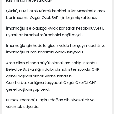
ikilisi mi sahneye sürüldü?
Çünkü, DEM’li etnik Kürtçü istekleri “Kürt Meselesi”olarak
benimsemiş Özgür Özel, BAP için biçilmiş kaftandı.
İmamoğlu ise oldukça kıvrak, kâr zarar hesabı kuvvetli,
uyanık bir İstanbul müteahhidi değil miydi?
İmamoğlu için hedefe giden yolda her şey mübahtı ve
İmamoğlu cumhurbaşkanı olmak istiyordu.
Ama elinin altında büyük olanaklara sahip İstanbul
Belediye Başkanlığını da bırakmak istemiyordu. CHP
genel başkanı olmak yerine kendisini
Cumhurbaşkanlığına taşıyacak Özgür Özer’éi CHP
genel başkanı yapıverdi.
Kurnaz İmamoğlu tıpkı Erdoğan gibi siyasal bir yol
yürümek istiyordu.