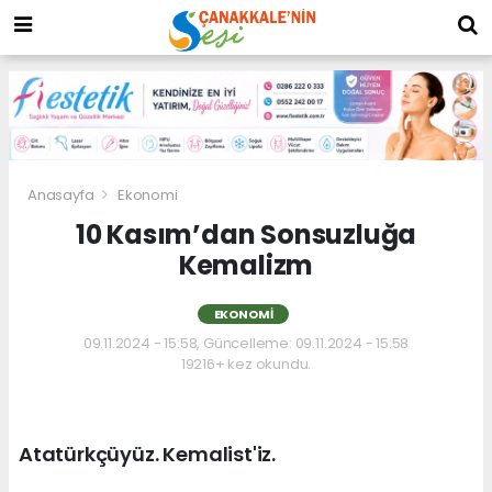
Anasayfa
Ekonomi
10 Kasım’dan Sonsuzluğa
Kemalizm
EKONOMI
09.11.2024 - 15:58, Güncelleme: 09.11.2024 - 15:58
19216+ kez okundu.
Atatürkçüyüz. Kemalist'iz.