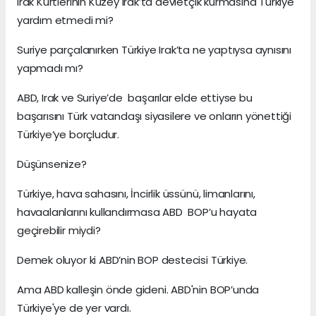
Irak Kürtlerinin Kuzey Irak’ta devletçik kurmasına Türkiye
yardım etmedi mi?
Suriye parçalanırken Türkiye Irak’ta ne yaptıysa aynısını
yapmadı mı?
ABD, Irak ve Suriye’de başarılar elde ettiyse bu
başarısını Türk vatandaşı siyasilere ve onların yönettiği
Türkiye’ye borçludur.
Düşünsenize?
Türkiye, hava sahasını, İncirlik üssünü, limanlarını,
havaalanlarını kullandırmasa ABD BOP’u hayata
geçirebilir miydi?
Demek oluyor ki ABD’nin BOP destecisi Türkiye.
Ama ABD kalleşin önde gideni. ABD'nin BOP’unda
Türkiye'ye de yer vardı.