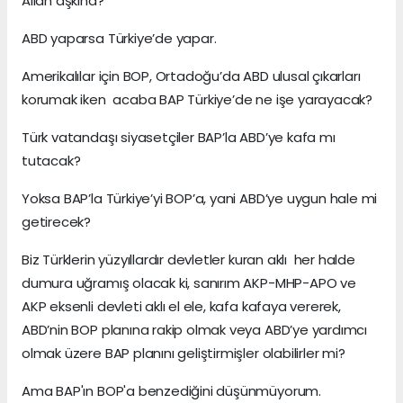
Allah aşkına?
ABD yaparsa Türkiye’de yapar.
Amerikalılar için BOP, Ortadoğu’da ABD ulusal çıkarları
korumak iken acaba BAP Türkiye’de ne işe yarayacak?
Türk vatandaşı siyasetçiler BAP’la ABD’ye kafa mı
tutacak?
Yoksa BAP’la Türkiye’yi BOP’a, yani ABD’ye uygun hale mi
getirecek?
Biz Türklerin yüzyıllardır devletler kuran aklı her halde
dumura uğramış olacak ki, sanırım AKP-MHP-APO ve
AKP eksenli devleti aklı el ele, kafa kafaya vererek,
ABD’nin BOP planına rakip olmak veya ABD’ye yardımcı
olmak üzere BAP planını geliştirmişler olabilirler mi?
Ama BAP'ın BOP'a benzediğini düşünmüyorum.