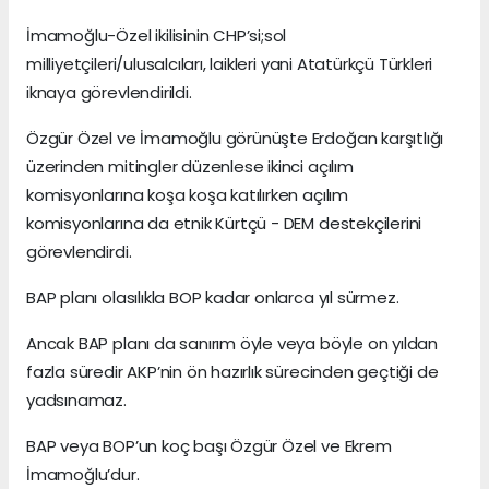
İmamoğlu-Özel ikilisinin CHP’si;sol
milliyetçileri/ulusalcıları, laikleri yani Atatürkçü Türkleri
iknaya görevlendirildi.
Özgür Özel ve İmamoğlu görünüşte Erdoğan karşıtlığı
üzerinden mitingler düzenlese ikinci açılım
komisyonlarına koşa koşa katılırken açılım
komisyonlarına da etnik Kürtçü - DEM destekçilerini
görevlendirdi.
BAP planı olasılıkla BOP kadar onlarca yıl sürmez.
Ancak BAP planı da sanırım öyle veya böyle on yıldan
fazla süredir AKP’nin ön hazırlık sürecinden geçtiği de
yadsınamaz.
BAP veya BOP’un koç başı Özgür Özel ve Ekrem
İmamoğlu’dur.