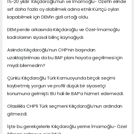
15-20 yıldır Kılıçdaroğlu’nun ve İmamoğlu- Özel’in elinde
sırf daha fazla oy alabilmek adına etnik Kürtçü oyları
kapabilmek için DEM’in gizli ortağı oldu.
DEM perde arkasında Kılıçdaroğlu ve Özel-İmamoğlu
kadrolarının siyasal bilinç kaynağıydı.
Aslında Kılıçdaroğlu’nun CHP’nin başından
uzaklaştırılması da bu BAP planı hayata geçrilmesi için
miydi bilemedim?
Çünkü Kılıçdaroğlu Türk Kamuoyunda birçok seçimi
kaybetmiş yorgun ve profili düşük bir siyasetçi
konumuna gelmişti. BU hali ile BAP’a hizmet edemezdi.
Olasılıkla CHP’li Türk seçmeni Kılıçdaroğlu’nun ardından
gitmezdi.
İşte bu gerekçelerle Kılıçdaroğlu yerine İmamoğlu- Özel