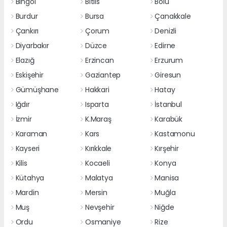
Bingöl
Bitlis
Bolu
Burdur
Bursa
Çanakkale
Çankırı
Çorum
Denizli
Diyarbakır
Düzce
Edirne
Elazığ
Erzincan
Erzurum
Eskişehir
Gaziantep
Giresun
Gümüşhane
Hakkari
Hatay
Iğdır
Isparta
İstanbul
İzmir
K.Maraş
Karabük
Karaman
Kars
Kastamonu
Kayseri
Kırıkkale
Kırşehir
Kilis
Kocaeli
Konya
Kütahya
Malatya
Manisa
Mardin
Mersin
Muğla
Muş
Nevşehir
Niğde
Ordu
Osmaniye
Rize