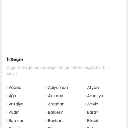
İl Seçin
Diğer il ile ilgili veriye ulaşmak için lütfen aşağıdan bir il
seçin
Adana
Adıyaman
Afyon
Ağrı
Aksaray
Amasya
Antalya
Ardahan
Artvin
Aydın
Balıkesir
Bartın
Batman
Bayburt
Bilecik