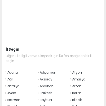
İl Seçin
Diğer il ile ilgili veriye ulaşmak için lütfen aşağıdan bir il
seçin
Adana
Adıyaman
Afyon
Ağrı
Aksaray
Amasya
Antalya
Ardahan
Artvin
Aydın
Balıkesir
Bartın
Batman
Bayburt
Bilecik