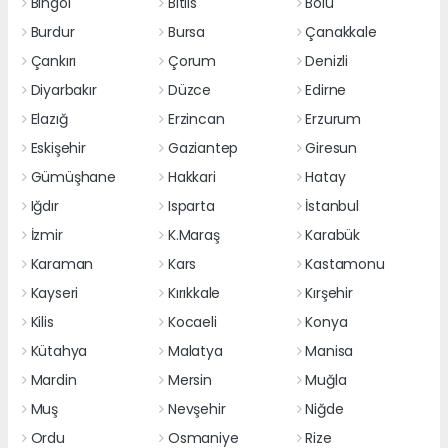
Bingöl
Bitlis
Bolu
Burdur
Bursa
Çanakkale
Çankırı
Çorum
Denizli
Diyarbakır
Düzce
Edirne
Elazığ
Erzincan
Erzurum
Eskişehir
Gaziantep
Giresun
Gümüşhane
Hakkari
Hatay
Iğdır
Isparta
İstanbul
İzmir
K.Maraş
Karabük
Karaman
Kars
Kastamonu
Kayseri
Kırıkkale
Kırşehir
Kilis
Kocaeli
Konya
Kütahya
Malatya
Manisa
Mardin
Mersin
Muğla
Muş
Nevşehir
Niğde
Ordu
Osmaniye
Rize