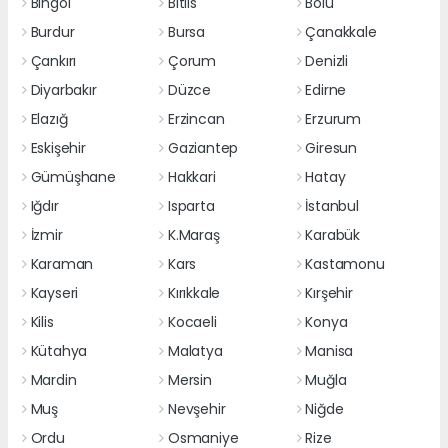
Bingöl
Bitlis
Bolu
Burdur
Bursa
Çanakkale
Çankırı
Çorum
Denizli
Diyarbakır
Düzce
Edirne
Elazığ
Erzincan
Erzurum
Eskişehir
Gaziantep
Giresun
Gümüşhane
Hakkari
Hatay
Iğdır
Isparta
İstanbul
İzmir
K.Maraş
Karabük
Karaman
Kars
Kastamonu
Kayseri
Kırıkkale
Kırşehir
Kilis
Kocaeli
Konya
Kütahya
Malatya
Manisa
Mardin
Mersin
Muğla
Muş
Nevşehir
Niğde
Ordu
Osmaniye
Rize