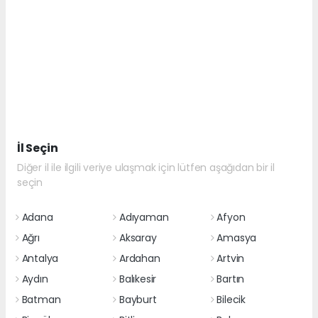
İl Seçin
Diğer il ile ilgili veriye ulaşmak için lütfen aşağıdan bir il
seçin
Adana
Adıyaman
Afyon
Ağrı
Aksaray
Amasya
Antalya
Ardahan
Artvin
Aydın
Balıkesir
Bartın
Batman
Bayburt
Bilecik