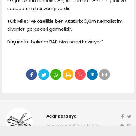
Özgür Özel’in elindeki CHP, Atatürk’ün CHP’si değildir ve
sadece isim benzerliği vardır.
Türk Milleti ve özellikle ben Atatürkçüyüm Kemalist’im
diyenler gerçekleri görmelidir.
Düşünelim bakalım BAP bize neleri hazırlıyor?
Acar Karaaya
acarkaraaya@gmail.com