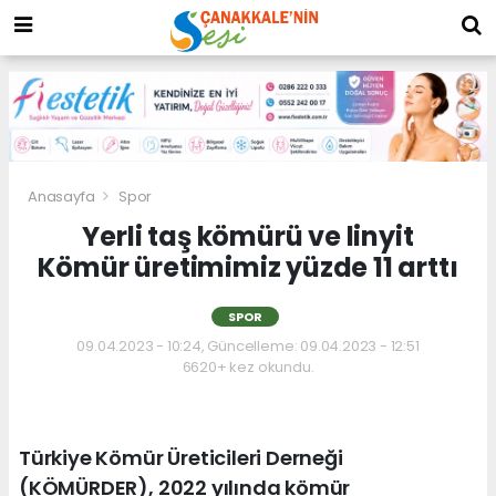
Anasayfa
Spor
Yerli taş kömürü ve linyit
Kömür üretimimiz yüzde 11 arttı
SPOR
09.04.2023 - 10:24, Güncelleme: 09.04.2023 - 12:51
6620+ kez okundu.
Türkiye Kömür Üreticileri Derneği
(KÖMÜRDER), 2022 yılında kömür