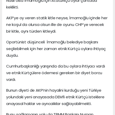
Nasıl olsa İmamoğlu için Atatürkçü oylar çantada
keklikti.
AKP’ye oy veren statik kitle neyse, İmamoğlu içinde her
ne koşul da olursa olsun ille de oyunu CHP’ye verecek
bir kitle, aynı türden kitleydi.
Oportünist düşünceli İmamoğlu belediye başkanı
seçilebilmek için her zaman etnik Kürtçü oylara ihtiyaç
duydu.
Cumhurbaşkanlığı yarışında da bu oylara ihtiyacı vardı
ve etnik Kürtçülere ödemesi gereken bir diyet borcu
vardı.
Bunun diyeti de AKP’nin hayalini kurduğu yeni Türkiye
yolundaki yeni anayasada DEM’li etnik Kürtçü isteklere
anayasal haklar ve ayrıcalıklar sağlayabilmekti.
Bunu sağlamanın yolu da TBMM Başkanı Numan