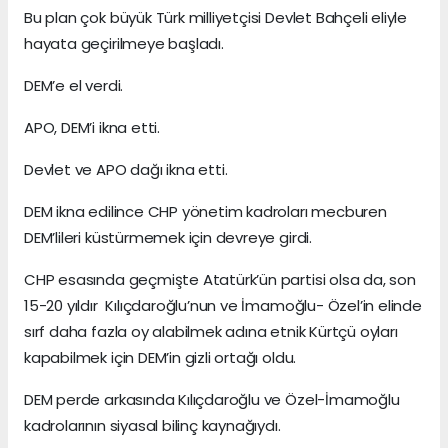
Bu plan çok büyük Türk milliyetçisi Devlet Bahçeli eliyle
hayata geçirilmeye başladı.
DEM’e el verdi.
APO, DEM’i ikna etti.
Devlet ve APO dağı ikna etti.
DEM ikna edilince CHP yönetim kadroları mecburen
DEM’lileri küstürmemek için devreye girdi.
CHP esasında geçmişte Atatürk’ün partisi olsa da, son
15-20 yıldır Kılıçdaroğlu’nun ve İmamoğlu- Özel’in elinde
sırf daha fazla oy alabilmek adına etnik Kürtçü oyları
kapabilmek için DEM’in gizli ortağı oldu.
DEM perde arkasında Kılıçdaroğlu ve Özel-İmamoğlu
kadrolarının siyasal bilinç kaynağıydı.