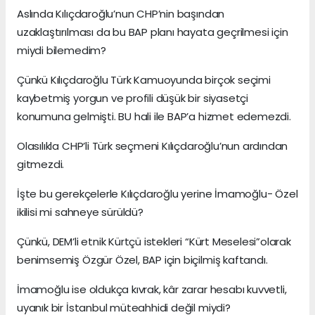
Aslında Kılıçdaroğlu’nun CHP’nin başından
uzaklaştırılması da bu BAP planı hayata geçrilmesi için
miydi bilemedim?
Çünkü Kılıçdaroğlu Türk Kamuoyunda birçok seçimi
kaybetmiş yorgun ve profili düşük bir siyasetçi
konumuna gelmişti. BU hali ile BAP’a hizmet edemezdi.
Olasılıkla CHP’li Türk seçmeni Kılıçdaroğlu’nun ardından
gitmezdi.
İşte bu gerekçelerle Kılıçdaroğlu yerine İmamoğlu- Özel
ikilisi mi sahneye sürüldü?
Çünkü, DEM’li etnik Kürtçü istekleri “Kürt Meselesi”olarak
benimsemiş Özgür Özel, BAP için biçilmiş kaftandı.
İmamoğlu ise oldukça kıvrak, kâr zarar hesabı kuvvetli,
uyanık bir İstanbul müteahhidi değil miydi?