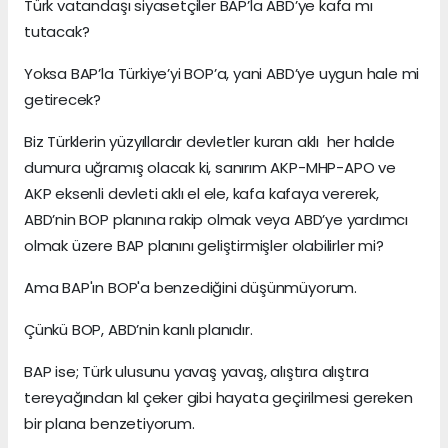
Türk vatandaşı siyasetçiler BAP’la ABD’ye kafa mı
tutacak?
Yoksa BAP’la Türkiye’yi BOP’a, yani ABD’ye uygun hale mi
getirecek?
Biz Türklerin yüzyıllardır devletler kuran aklı her halde
dumura uğramış olacak ki, sanırım AKP-MHP-APO ve
AKP eksenli devleti aklı el ele, kafa kafaya vererek,
ABD’nin BOP planına rakip olmak veya ABD’ye yardımcı
olmak üzere BAP planını geliştirmişler olabilirler mi?
Ama BAP'ın BOP'a benzediğini düşünmüyorum.
Çünkü BOP, ABD’nin kanlı planıdır.
BAP ise; Türk ulusunu yavaş yavaş, alıştıra alıştıra
tereyağından kıl çeker gibi hayata geçirilmesi gereken
bir plana benzetiyorum.