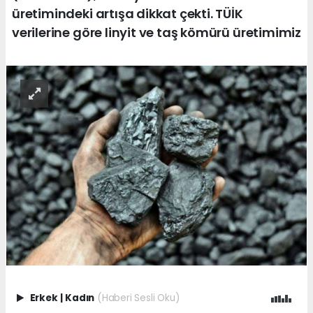
üretimindeki artışa dikkat çekti. TÜİK
verilerine göre linyit ve taş kömürü üretimimiz
Erkek
|
Kadın
(Haberi Sesli Oku)