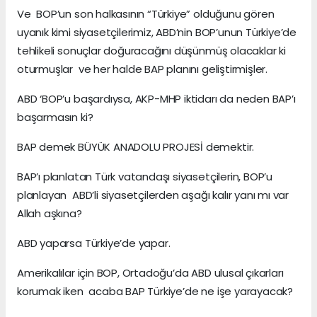
Ve BOP’un son halkasının “Türkiye” olduğunu gören
uyanık kimi siyasetçilerimiz, ABD’nin BOP’unun Türkiye’de
tehlikeli sonuçlar doğuracağını düşünmüş olacaklar ki
oturmuşlar ve her halde BAP planını geliştirmişler.
ABD ‘BOP’u başardıysa, AKP-MHP iktidarı da neden BAP’ı
başarmasın ki?
BAP demek BÜYÜK ANADOLU PROJESİ demektir.
BAP’ı planlatan Türk vatandaşı siyasetçilerin, BOP’u
planlayan ABD’li siyasetçilerden aşağı kalır yanı mı var
Allah aşkına?
ABD yaparsa Türkiye’de yapar.
Amerikalılar için BOP, Ortadoğu’da ABD ulusal çıkarları
korumak iken acaba BAP Türkiye’de ne işe yarayacak?