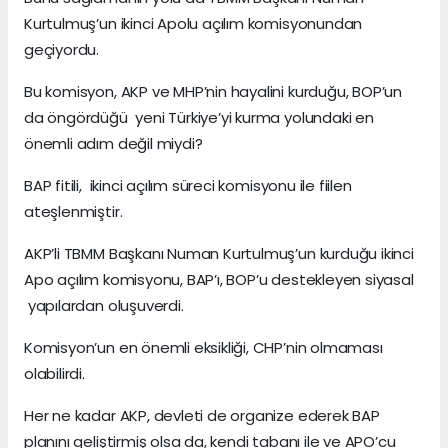
Kurtulmuş’un ikinci Apolu açılım komisyonundan
geçiyordu.
Bu komisyon, AKP ve MHP’nin hayalini kurduğu, BOP’un
da öngördüğü yeni Türkiye’yi kurma yolundaki en
önemli adım değil miydi?
BAP fitili, ikinci açılım süreci komisyonu ile fiilen
ateşlenmiştir.
AKP’li TBMM Başkanı Numan Kurtulmuş’un kurduğu ikinci
Apo açılım komisyonu, BAP’ı, BOP’u destekleyen siyasal
yapılardan oluşuverdi.
Komisyon’un en önemli eksikliği, CHP’nin olmaması
olabilirdi.
Her ne kadar AKP, devleti de organize ederek BAP
planını geliştirmiş olsa da, kendi tabanı ile ve APO’cu