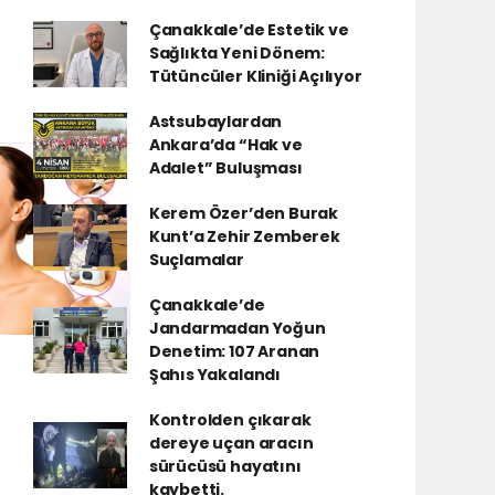
Çanakkale’de Estetik ve
Sağlıkta Yeni Dönem:
Tütüncüler Kliniği Açılıyor
Astsubaylardan
Ankara’da “Hak ve
Adalet” Buluşması
Kerem Özer’den Burak
Kunt’a Zehir Zemberek
Suçlamalar
Çanakkale’de
Jandarmadan Yoğun
Denetim: 107 Aranan
Şahıs Yakalandı
Kontrolden çıkarak
dereye uçan aracın
sürücüsü hayatını
kaybetti.