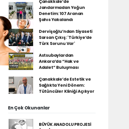
Çanakkale’de
Jandarmadan Yoğun
Denetim: 107 Aranan
Şahıs Yakalandı
Dervişoğlu’ndan Siyaseti
Sarsan Çıkış: 'Türkiye’de
Türk Sorunu Var'
Astsubaylardan
Ankara’da “Hak ve
Adalet” Buluşması
Çanakkale’de Estetik ve
Sağlıkta Yeni Dönem:
Tütüncüler Kliniği Açılıyor
En Çok Okunanlar
BÜYÜK ANADOLU PROJESİ