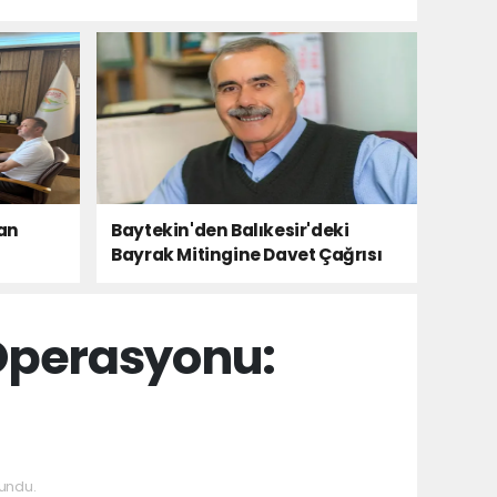
tan
Baytekin'den Balıkesir'deki
Bayrak Mitingine Davet Çağrısı
Operasyonu:
undu.