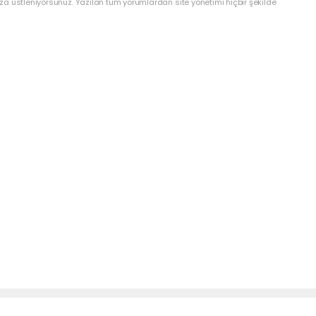
a üstleniyorsunuz. Yazılan tüm yorumlardan site yönetimi hiçbir şekilde