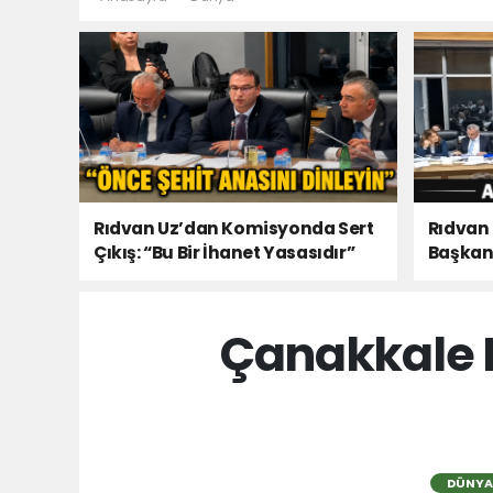
Rıdvan Uz’dan Komisyonda Sert
Rıdvan
Çıkış: “Bu Bir İhanet Yasasıdır”
Başkanı
Olacaks
Çanakkale 
DÜNYA