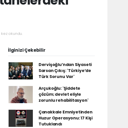
stanelerdeki
 kez okundu.
İlginizi Çekebilir
Dervişoğlu’ndan Siyaseti
Sarsan Çıkış: 'Türkiye’de
Türk Sorunu Var'
Arçukoğlu: 'Şiddete
çözüm; devlet eliyle
zorunlu rehabilitasyon'
Çanakkale Emniyetinden
Huzur Operasyonu: 17 Kişi
Tutuklandı