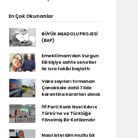
En Çok Okunanlar
BÜYÜK ANADOLU PROJESİ
(BAP)
Emekli İmamʹdan Vurgun
Elli kişiye sahte senetler
ile icra takibi başlattı
Vaka sayıları tırmanan
Çanakkale dahil 7 ilde
karantina kararları alındı
İYİ Parti Kanlı Noel Kıbrıs
Türkü’ne ve Türklüğe
Yönelmiş Bir Katliamdır
Nasıl isterdim mutlu bir