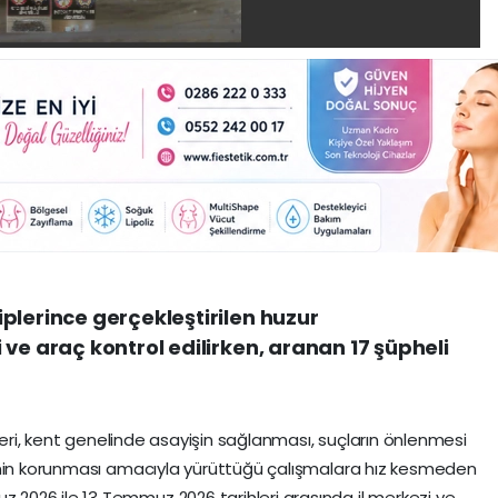
plerince gerçekleştirilen huzur
ve araç kontrol edilirken, aranan 17 şüpheli
eri, kent genelinde asayişin sağlanması, suçların önlenmesi
inin korunması amacıyla yürüttüğü çalışmalara hız kesmeden
026 ile 13 Temmuz 2026 tarihleri arasında il merkezi ve