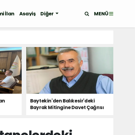
MENÜ
i İlan
Asayiş
Diğer
tan
Baytekin'den Balıkesir'deki
Bayrak Mitingine Davet Çağrısı