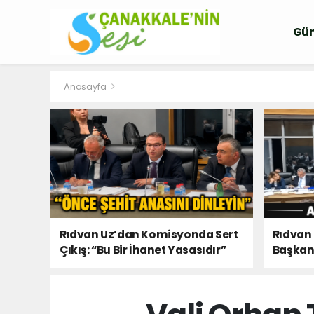
Gü
Anasayfa
Rıdvan Uz’dan Komisyonda Sert
Rıdvan
Çıkış: “Bu Bir İhanet Yasasıdır”
Başkanı
Olacaks