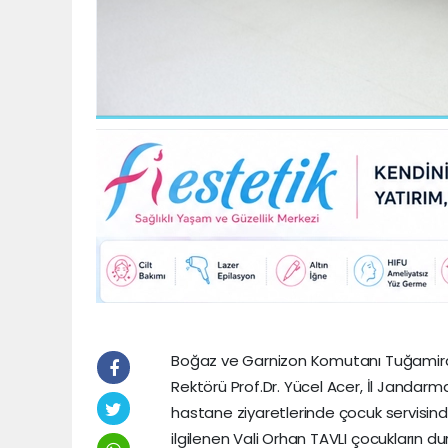
Boğaz ve Garnizon Komutanı Tuğamiral 
Rektörü Prof.Dr. Yücel Acer, İl Janda
hastane ziyaretlerinde çocuk servisind
ilgilenen Vali Orhan TAVLI çocukların duru