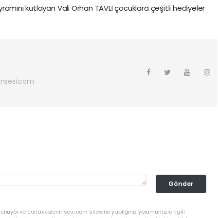
ramını kutlayan Vali Orhan TAVLI çocuklara çeşitli hediyeler
nsesi.com
Gönder
lunuyor ve canakkaleninsesi.com sitesine yaptığınız yorumunuzla ilgili