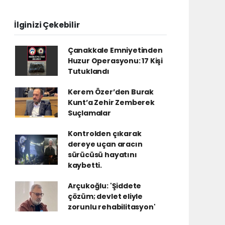
İlginizi Çekebilir
Çanakkale Emniyetinden
Huzur Operasyonu: 17 Kişi
Tutuklandı
Kerem Özer’den Burak
Kunt’a Zehir Zemberek
Suçlamalar
Kontrolden çıkarak
dereye uçan aracın
sürücüsü hayatını
kaybetti.
Arçukoğlu: 'Şiddete
çözüm; devlet eliyle
zorunlu rehabilitasyon'