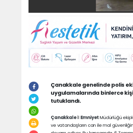
Çanakkale genelinde polis eki
uygulamalarında binlerce kişi 
tutuklandı.
Çanakkale
İl
Emniyet
Müdürlüğü ekipl
ve vatandaşların can ile mal güvenliğ
devam ediyor. Bu kapsamda, 6 Temmuz 2