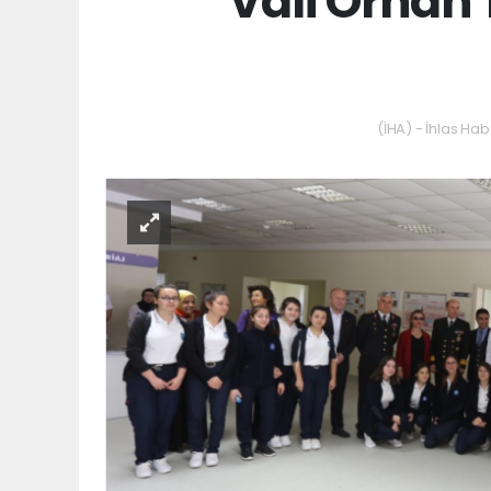
Vali Orhan 
(İHA) - İhlas Hab