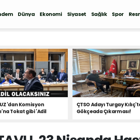
ndem
Dünya
Ekonomi
Siyaset
Sağlık
Spor
Resm
 UZ 'dan Komisyon
ÇTSO Adayı Turgay Kılıç'
'na Tokat gibi 'Adil
Gökçeada Çıkarması!
ınız' Çıkışı!