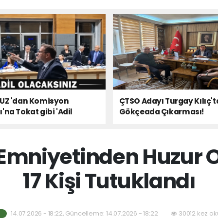
 UZ 'dan Komisyon
ÇTSO Adayı Turgay Kılıç'
'na Tokat gibi 'Adil
Gökçeada Çıkarması!
ınız' Çıkışı!
Emniyetinden Huzur 
17 Kişi Tutuklandı
14.07.2026 - 18:22, Güncelleme: 14.07.2026 - 18:22
30012 kez ok