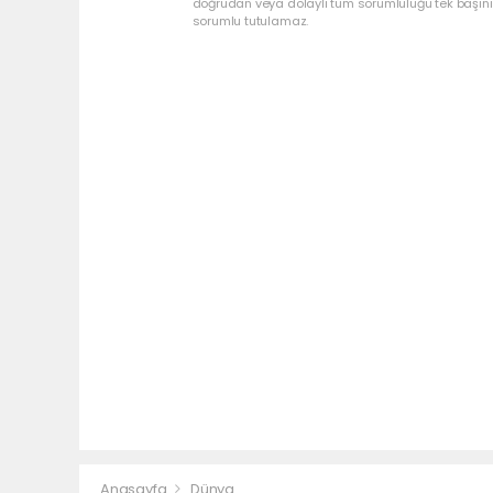
doğrudan veya dolaylı tüm sorumluluğu tek başınız
sorumlu tutulamaz.
Anasayfa
Dünya