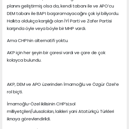
planını geliştirmiş olsa da, kendi tabanı ile ve APO’cu
DEM tabanı ile BAP’ı başaramayacağını çok iyi biliyordu.
Halkta oldukça karşılığı olan İYİ Parti ve Zafer Partisi
karşında öyle veya böyle bir MHP vardı.
Ama CHP’nin alternatifi yoktu.
AKP için her şeyin bir çaresi vardı ve çare de çok
kolayca bulundu.
AKP, DEM ve APO üzerinden İmamoğlu ve Özgür Özel’e
rol biçti.
İmamoğlu-Özel ikilisinin CHP’si;sol
milliyetçileri/ulusalcıları, laikleri yani Atatürkçü Türkleri
iknaya görevlendirildi.