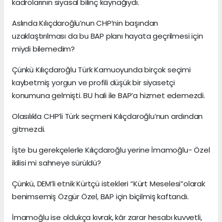
kadrolarının siyasal bilinç kaynağıydı.
Aslında Kılıçdaroğlu’nun CHP’nin başından
uzaklaştırılması da bu BAP planı hayata geçrilmesi için
miydi bilemedim?
Çünkü Kılıçdaroğlu Türk Kamuoyunda birçok seçimi
kaybetmiş yorgun ve profili düşük bir siyasetçi
konumuna gelmişti. BU hali ile BAP’a hizmet edemezdi.
Olasılıkla CHP’li Türk seçmeni Kılıçdaroğlu’nun ardından
gitmezdi.
İşte bu gerekçelerle Kılıçdaroğlu yerine İmamoğlu- Özel
ikilisi mi sahneye sürüldü?
Çünkü, DEM’li etnik Kürtçü istekleri “Kürt Meselesi”olarak
benimsemiş Özgür Özel, BAP için biçilmiş kaftandı.
İmamoğlu ise oldukça kıvrak, kâr zarar hesabı kuvvetli,