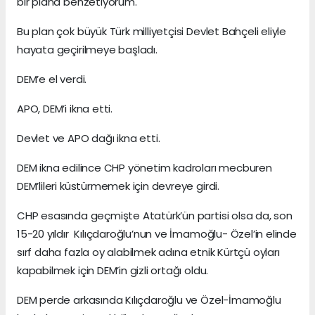
bir plana benzetiyorum.
Bu plan çok büyük Türk milliyetçisi Devlet Bahçeli eliyle
hayata geçirilmeye başladı.
DEM’e el verdi.
APO, DEM’i ikna etti.
Devlet ve APO dağı ikna etti.
DEM ikna edilince CHP yönetim kadroları mecburen
DEM’lileri küstürmemek için devreye girdi.
CHP esasında geçmişte Atatürk’ün partisi olsa da, son
15-20 yıldır Kılıçdaroğlu’nun ve İmamoğlu- Özel’in elinde
sırf daha fazla oy alabilmek adına etnik Kürtçü oyları
kapabilmek için DEM’in gizli ortağı oldu.
DEM perde arkasında Kılıçdaroğlu ve Özel-İmamoğlu