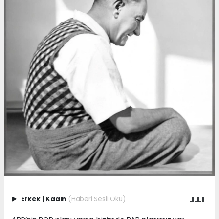
Erkek
|
Kadın
(Haberi Sesli Oku)