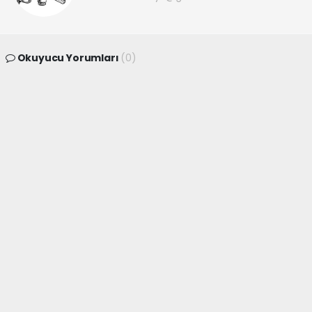
Okuyucu Yorumları
(0)
Gönder
Yorum yazarak Topluluk Kuralları’nı kabul etmiş bulunuyor ve
canakkaleninsesi.com sitesine yaptığınız yorumunuzla ilgili doğrudan veya
dolaylı tüm sorumluluğu tek başınıza üstleniyorsunuz. Yazılan tüm
yorumlardan site yönetimi hiçbir şekilde sorumlu tutulamaz.
haber paketi
haber scripti
haber yazılımı
Tüm hakları saklı tutulmaktadır.Copyright 2026©