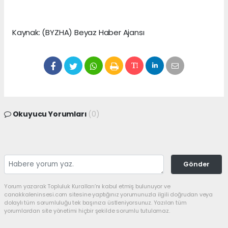
Kaynak: (BYZHA) Beyaz Haber Ajansı
Okuyucu Yorumları
(0)
Gönder
Yorum yazarak Topluluk Kuralları’nı kabul etmiş bulunuyor ve
canakkaleninsesi.com sitesine yaptığınız yorumunuzla ilgili doğrudan veya
dolaylı tüm sorumluluğu tek başınıza üstleniyorsunuz. Yazılan tüm
yorumlardan site yönetimi hiçbir şekilde sorumlu tutulamaz.