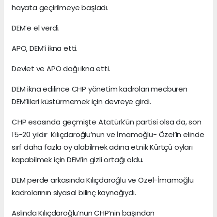
hayata geçirilmeye başladı.
DEM’e el verdi.
APO, DEM’i ikna etti.
Devlet ve APO dağı ikna etti.
DEM ikna edilince CHP yönetim kadroları mecburen
DEM’lileri küstürmemek için devreye girdi.
CHP esasında geçmişte Atatürk’ün partisi olsa da, son
15-20 yıldır Kılıçdaroğlu’nun ve İmamoğlu- Özel’in elinde
sırf daha fazla oy alabilmek adına etnik Kürtçü oyları
kapabilmek için DEM’in gizli ortağı oldu.
DEM perde arkasında Kılıçdaroğlu ve Özel-İmamoğlu
kadrolarının siyasal bilinç kaynağıydı.
Aslında Kılıçdaroğlu’nun CHP’nin başından