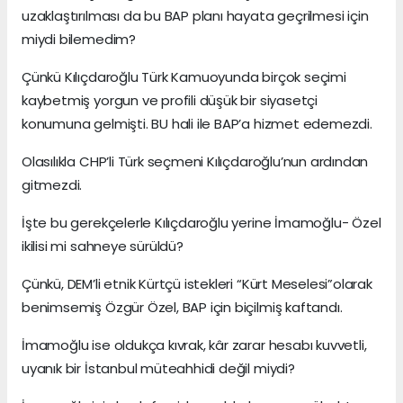
uzaklaştırılması da bu BAP planı hayata geçrilmesi için
miydi bilemedim?
Çünkü Kılıçdaroğlu Türk Kamuoyunda birçok seçimi
kaybetmiş yorgun ve profili düşük bir siyasetçi
konumuna gelmişti. BU hali ile BAP’a hizmet edemezdi.
Olasılıkla CHP’li Türk seçmeni Kılıçdaroğlu’nun ardından
gitmezdi.
İşte bu gerekçelerle Kılıçdaroğlu yerine İmamoğlu- Özel
ikilisi mi sahneye sürüldü?
Çünkü, DEM’li etnik Kürtçü istekleri “Kürt Meselesi”olarak
benimsemiş Özgür Özel, BAP için biçilmiş kaftandı.
İmamoğlu ise oldukça kıvrak, kâr zarar hesabı kuvvetli,
uyanık bir İstanbul müteahhidi değil miydi?