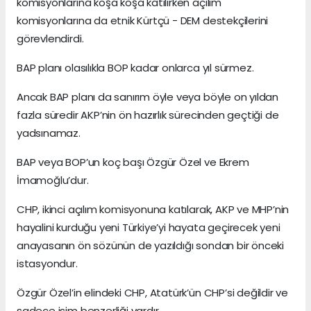
komisyonlarına koşa koşa katılırken açılım
komisyonlarına da etnik Kürtçü - DEM destekçilerini
görevlendirdi.
BAP planı olasılıkla BOP kadar onlarca yıl sürmez.
Ancak BAP planı da sanırım öyle veya böyle on yıldan
fazla süredir AKP’nin ön hazırlık sürecinden geçtiği de
yadsınamaz.
BAP veya BOP’un koç başı Özgür Özel ve Ekrem
İmamoğlu’dur.
CHP, ikinci açılım komisyonuna katılarak, AKP ve MHP’nin
hayalini kurduğu yeni Türkiye’yi hayata geçirecek yeni
anayasanın ön sözünün de yazıldığı sondan bir önceki
istasyondur.
Özgür Özel’in elindeki CHP, Atatürk’ün CHP’si değildir ve
sadece isim benzerliği vardır.