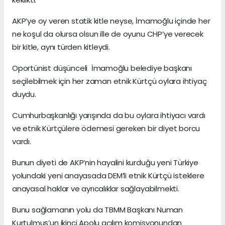
AKP’ye oy veren statik kitle neyse, İmamoğlu içinde her
ne koşul da olursa olsun ille de oyunu CHP’ye verecek
bir kitle, aynı türden kitleydi.
Oportünist düşünceli İmamoğlu belediye başkanı
seçilebilmek için her zaman etnik Kürtçü oylara ihtiyaç
duydu.
Cumhurbaşkanlığı yarışında da bu oylara ihtiyacı vardı
ve etnik Kürtçülere ödemesi gereken bir diyet borcu
vardı.
Bunun diyeti de AKP’nin hayalini kurduğu yeni Türkiye
yolundaki yeni anayasada DEM’li etnik Kürtçü isteklere
anayasal haklar ve ayrıcalıklar sağlayabilmekti.
Bunu sağlamanın yolu da TBMM Başkanı Numan
Kurtulmuş’un ikinci Apolu açılım komisyonundan