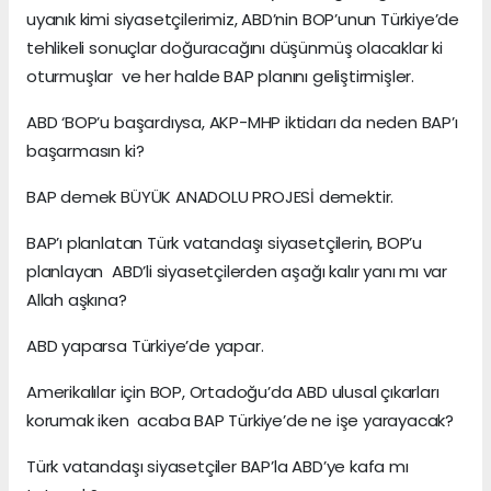
uyanık kimi siyasetçilerimiz, ABD’nin BOP’unun Türkiye’de
tehlikeli sonuçlar doğuracağını düşünmüş olacaklar ki
oturmuşlar ve her halde BAP planını geliştirmişler.
ABD ‘BOP’u başardıysa, AKP-MHP iktidarı da neden BAP’ı
başarmasın ki?
BAP demek BÜYÜK ANADOLU PROJESİ demektir.
BAP’ı planlatan Türk vatandaşı siyasetçilerin, BOP’u
planlayan ABD’li siyasetçilerden aşağı kalır yanı mı var
Allah aşkına?
ABD yaparsa Türkiye’de yapar.
Amerikalılar için BOP, Ortadoğu’da ABD ulusal çıkarları
korumak iken acaba BAP Türkiye’de ne işe yarayacak?
Türk vatandaşı siyasetçiler BAP’la ABD’ye kafa mı