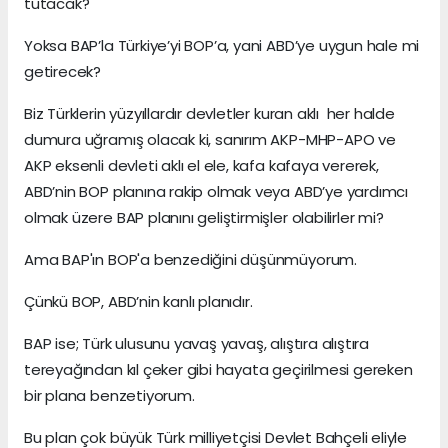
tutacak?
Yoksa BAP’la Türkiye’yi BOP’a, yani ABD’ye uygun hale mi
getirecek?
Biz Türklerin yüzyıllardır devletler kuran aklı her halde
dumura uğramış olacak ki, sanırım AKP-MHP-APO ve
AKP eksenli devleti aklı el ele, kafa kafaya vererek,
ABD’nin BOP planına rakip olmak veya ABD’ye yardımcı
olmak üzere BAP planını geliştirmişler olabilirler mi?
Ama BAP'ın BOP'a benzediğini düşünmüyorum.
Çünkü BOP, ABD’nin kanlı planıdır.
BAP ise; Türk ulusunu yavaş yavaş, alıştıra alıştıra
tereyağından kıl çeker gibi hayata geçirilmesi gereken
bir plana benzetiyorum.
Bu plan çok büyük Türk milliyetçisi Devlet Bahçeli eliyle