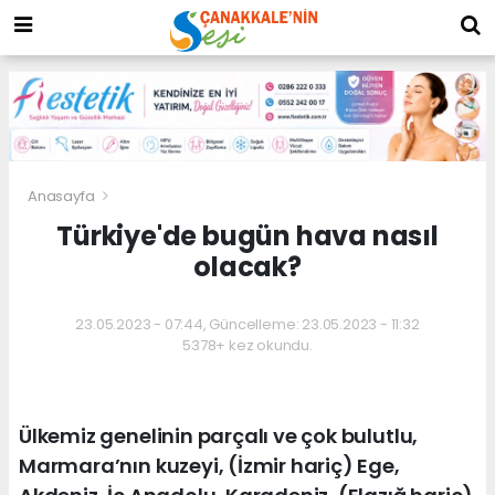
Anasayfa
Türkiye'de bugün hava nasıl
olacak?
23.05.2023 - 07:44, Güncelleme: 23.05.2023 - 11:32
5378+ kez okundu.
Ülkemiz genelinin parçalı ve çok bulutlu,
Marmara’nın kuzeyi, (İzmir hariç) Ege,