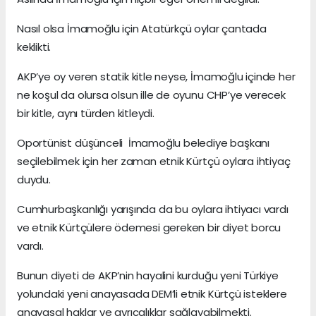
Nasıl olsa İmamoğlu için Atatürkçü oylar çantada
keklikti.
AKP’ye oy veren statik kitle neyse, İmamoğlu içinde her
ne koşul da olursa olsun ille de oyunu CHP’ye verecek
bir kitle, aynı türden kitleydi.
Oportünist düşünceli İmamoğlu belediye başkanı
seçilebilmek için her zaman etnik Kürtçü oylara ihtiyaç
duydu.
Cumhurbaşkanlığı yarışında da bu oylara ihtiyacı vardı
ve etnik Kürtçülere ödemesi gereken bir diyet borcu
vardı.
Bunun diyeti de AKP’nin hayalini kurduğu yeni Türkiye
yolundaki yeni anayasada DEM’li etnik Kürtçü isteklere
anayasal haklar ve ayrıcalıklar sağlayabilmekti.