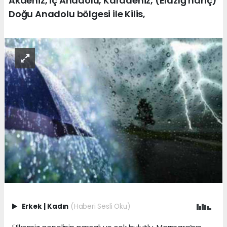
Akdeniz, İç Anadolu, Karadeniz, (Elazığ hariç)
Doğu Anadolu bölgesi ile Kilis,
Erkek
|
Kadın
(Haberi Sesli Oku)