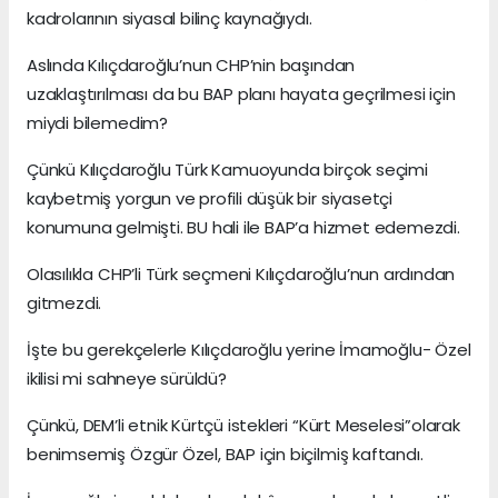
kadrolarının siyasal bilinç kaynağıydı.
Aslında Kılıçdaroğlu’nun CHP’nin başından
uzaklaştırılması da bu BAP planı hayata geçrilmesi için
miydi bilemedim?
Çünkü Kılıçdaroğlu Türk Kamuoyunda birçok seçimi
kaybetmiş yorgun ve profili düşük bir siyasetçi
konumuna gelmişti. BU hali ile BAP’a hizmet edemezdi.
Olasılıkla CHP’li Türk seçmeni Kılıçdaroğlu’nun ardından
gitmezdi.
İşte bu gerekçelerle Kılıçdaroğlu yerine İmamoğlu- Özel
ikilisi mi sahneye sürüldü?
Çünkü, DEM’li etnik Kürtçü istekleri “Kürt Meselesi”olarak
benimsemiş Özgür Özel, BAP için biçilmiş kaftandı.