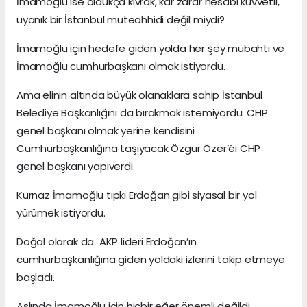
İmamoğlu ise oldukça kıvrak, kâr zarar hesabı kuvvetli,
uyanık bir İstanbul müteahhidi değil miydi?
İmamoğlu için hedefe giden yolda her şey mübahtı ve
İmamoğlu cumhurbaşkanı olmak istiyordu.
Ama elinin altında büyük olanaklara sahip İstanbul
Belediye Başkanlığını da bırakmak istemiyordu. CHP
genel başkanı olmak yerine kendisini
Cumhurbaşkanlığına taşıyacak Özgür Özer’éi CHP
genel başkanı yapıverdi.
Kurnaz İmamoğlu tıpkı Erdoğan gibi siyasal bir yol
yürümek istiyordu.
Doğal olarak da AKP lideri Erdoğan’ın
cumhurbaşkanlığına giden yoldaki izlerini takip etmeye
başladı.
Aslında İmamoğlu için hiçbir eğer önemli değildi.