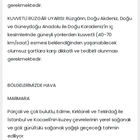
gerekmektedir.
KUVVETLİ RÜZGÂR UYARISI: Rüzgârın, Doğu Akdeniz, Doğu
ve Güneydoğu Anadolu ile Doğu Karadeniz'in iç
kesimlerinde güneyli yönlerden kuvvetli (40-70
km/saat) esmesi beklendiğinden yaşanabilecek
olumsuz şartlara karşı dikkatli ve tedbirli olunması
gerekmektedir.
BÖLGELERİMİZDE HAVA
MARMARA
Parçalı ve çok bulutlu, Edirne, Kırklareli ve Tekirdağ ile
İstanbul ve Kocaeli'nin kuzey çevrelerinin yerel sağanak
ve gök gürültülü sağanak yağışlı geçeceği tahmin
ediliyor.