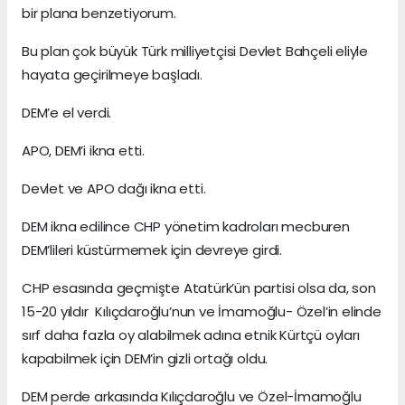
bir plana benzetiyorum.
Bu plan çok büyük Türk milliyetçisi Devlet Bahçeli eliyle
hayata geçirilmeye başladı.
DEM’e el verdi.
APO, DEM’i ikna etti.
Devlet ve APO dağı ikna etti.
DEM ikna edilince CHP yönetim kadroları mecburen
DEM’lileri küstürmemek için devreye girdi.
CHP esasında geçmişte Atatürk’ün partisi olsa da, son
15-20 yıldır Kılıçdaroğlu’nun ve İmamoğlu- Özel’in elinde
sırf daha fazla oy alabilmek adına etnik Kürtçü oyları
kapabilmek için DEM’in gizli ortağı oldu.
DEM perde arkasında Kılıçdaroğlu ve Özel-İmamoğlu