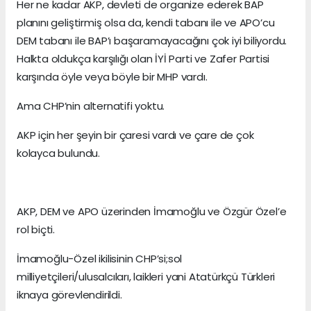
Her ne kadar AKP, devleti de organize ederek BAP
planını geliştirmiş olsa da, kendi tabanı ile ve APO’cu
DEM tabanı ile BAP’ı başaramayacağını çok iyi biliyordu.
Halkta oldukça karşılığı olan İYİ Parti ve Zafer Partisi
karşında öyle veya böyle bir MHP vardı.
Ama CHP’nin alternatifi yoktu.
AKP için her şeyin bir çaresi vardı ve çare de çok
kolayca bulundu.
AKP, DEM ve APO üzerinden İmamoğlu ve Özgür Özel’e
rol biçti.
İmamoğlu-Özel ikilisinin CHP’si;sol
milliyetçileri/ulusalcıları, laikleri yani Atatürkçü Türkleri
iknaya görevlendirildi.