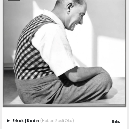
Erkek
|
Kadın
(Haberi Sesli Oku)