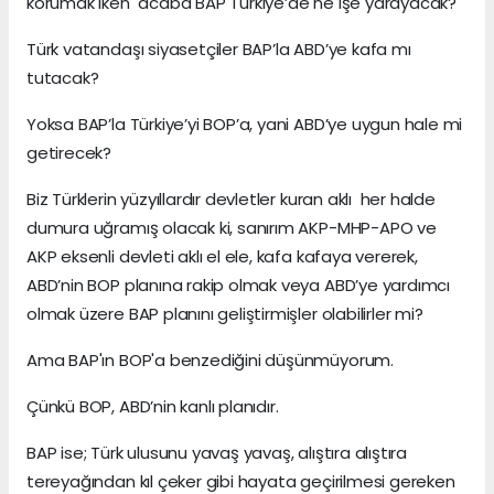
korumak iken acaba BAP Türkiye’de ne işe yarayacak?
Türk vatandaşı siyasetçiler BAP’la ABD’ye kafa mı
tutacak?
Yoksa BAP’la Türkiye’yi BOP’a, yani ABD’ye uygun hale mi
getirecek?
Biz Türklerin yüzyıllardır devletler kuran aklı her halde
dumura uğramış olacak ki, sanırım AKP-MHP-APO ve
AKP eksenli devleti aklı el ele, kafa kafaya vererek,
ABD’nin BOP planına rakip olmak veya ABD’ye yardımcı
olmak üzere BAP planını geliştirmişler olabilirler mi?
Ama BAP'ın BOP'a benzediğini düşünmüyorum.
Çünkü BOP, ABD’nin kanlı planıdır.
BAP ise; Türk ulusunu yavaş yavaş, alıştıra alıştıra
tereyağından kıl çeker gibi hayata geçirilmesi gereken