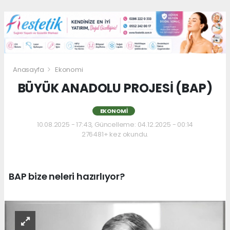
Anasayfa
Ekonomi
BÜYÜK ANADOLU PROJESİ (BAP)
EKONOMI
10.08.2025 - 17:43, Güncelleme: 04.12.2025 - 00:14
276481+ kez okundu.
BAP bize neleri hazırlıyor?