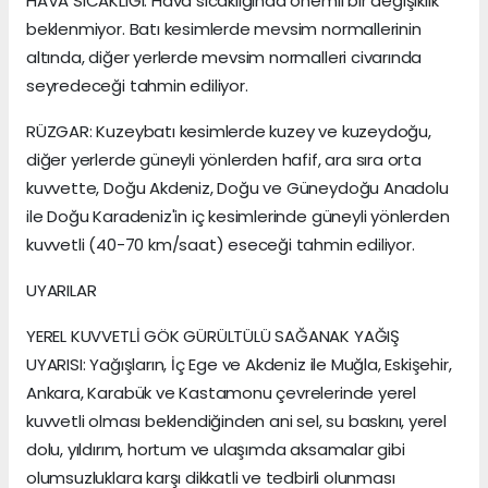
HAVA SICAKLIĞI: Hava sıcaklığında önemli bir değişiklik
beklenmiyor. Batı kesimlerde mevsim normallerinin
altında, diğer yerlerde mevsim normalleri civarında
seyredeceği tahmin ediliyor.
RÜZGAR: Kuzeybatı kesimlerde kuzey ve kuzeydoğu,
diğer yerlerde güneyli yönlerden hafif, ara sıra orta
kuvvette, Doğu Akdeniz, Doğu ve Güneydoğu Anadolu
ile Doğu Karadeniz'in iç kesimlerinde güneyli yönlerden
kuvvetli (40-70 km/saat) eseceği tahmin ediliyor.
UYARILAR
YEREL KUVVETLİ GÖK GÜRÜLTÜLÜ SAĞANAK YAĞIŞ
UYARISI: Yağışların, İç Ege ve Akdeniz ile Muğla, Eskişehir,
Ankara, Karabük ve Kastamonu çevrelerinde yerel
kuvvetli olması beklendiğinden ani sel, su baskını, yerel
dolu, yıldırım, hortum ve ulaşımda aksamalar gibi
olumsuzluklara karşı dikkatli ve tedbirli olunması