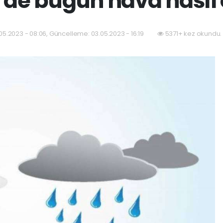
'de bugün hava nasıl
05.2023 - 08:06, Güncelleme: 03.05.2023 - 16:19
5371+ kez okundu.