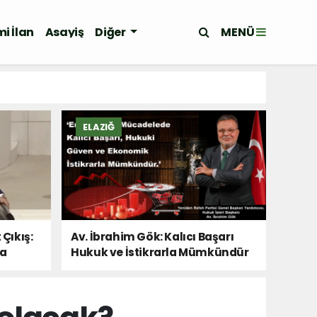
MENÜ
i İlan
Asayiş
Diğer
ELAZIĞ
 Çıkış:
Av. İbrahim Gök: Kalıcı Başarı
Da
Hukuk ve İstikrarla Mümkündür