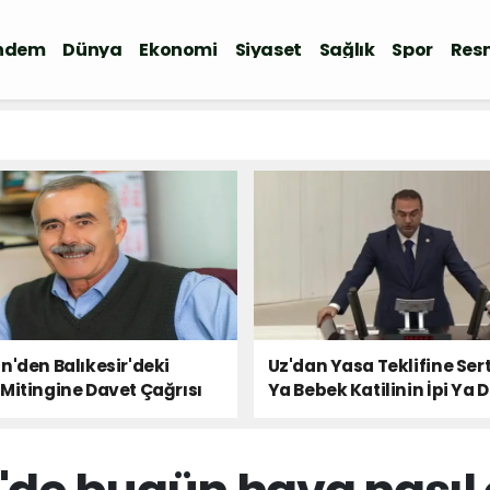
ndem
Dünya
Ekonomi
Siyaset
Sağlık
Spor
Resm
n'den Balıkesir'deki
Uz'dan Yasa Teklifine Sert
Mitingine Davet Çağrısı
Ya Bebek Katilinin İpi Ya 
Milletin Sesi!