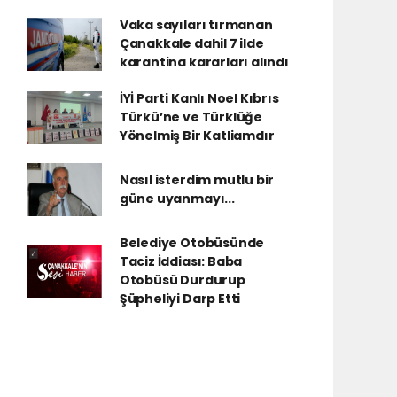
Vaka sayıları tırmanan
Çanakkale dahil 7 ilde
karantina kararları alındı
İYİ Parti Kanlı Noel Kıbrıs
Türkü’ne ve Türklüğe
Yönelmiş Bir Katliamdır
Nasıl isterdim mutlu bir
güne uyanmayı...
Belediye Otobüsünde
Taciz İddiası: Baba
Otobüsü Durdurup
Şüpheliyi Darp Etti