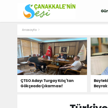
Gü
Anasayfa
ÇTSO Adayı Turgay Kılıç'tan
Bayteki
Gökçeada Çıkarması!
Bayrak 