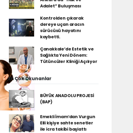
Adalet” Buluşması
Kontrolden çıkarak
dereye uçan aracın
sürücüsü hayatını
kaybetti.
Çanakkale’de Estetik ve
Sağlıkta Yeni Dönem:
Tütüncüler Kliniği Açılıyor
En Çok Okunanlar
BÜYÜK ANADOLU PROJESİ
(BAP)
Emekli İmamʹdan Vurgun
Elli kişiye sahte senetler
ile icra takibi başlattı