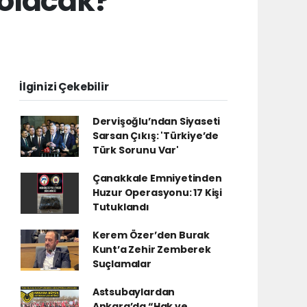
 olacak?
İlginizi Çekebilir
Dervişoğlu’ndan Siyaseti
Sarsan Çıkış: 'Türkiye’de
Türk Sorunu Var'
Çanakkale Emniyetinden
Huzur Operasyonu: 17 Kişi
Tutuklandı
Kerem Özer’den Burak
Kunt’a Zehir Zemberek
Suçlamalar
Astsubaylardan
Ankara’da “Hak ve