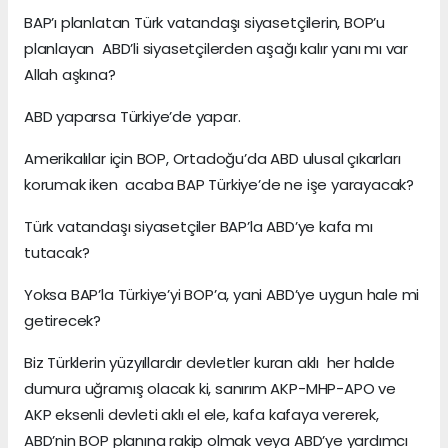
BAP’ı planlatan Türk vatandaşı siyasetçilerin, BOP’u
planlayan ABD’li siyasetçilerden aşağı kalır yanı mı var
Allah aşkına?
ABD yaparsa Türkiye’de yapar.
Amerikalılar için BOP, Ortadoğu’da ABD ulusal çıkarları
korumak iken acaba BAP Türkiye’de ne işe yarayacak?
Türk vatandaşı siyasetçiler BAP’la ABD’ye kafa mı
tutacak?
Yoksa BAP’la Türkiye’yi BOP’a, yani ABD’ye uygun hale mi
getirecek?
Biz Türklerin yüzyıllardır devletler kuran aklı her halde
dumura uğramış olacak ki, sanırım AKP-MHP-APO ve
AKP eksenli devleti aklı el ele, kafa kafaya vererek,
ABD’nin BOP planına rakip olmak veya ABD’ye yardımcı