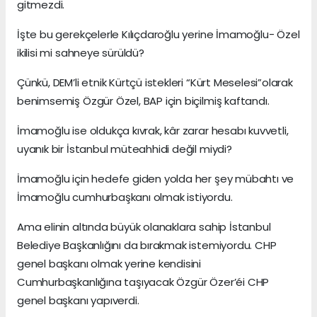
gitmezdi.
İşte bu gerekçelerle Kılıçdaroğlu yerine İmamoğlu- Özel
ikilisi mi sahneye sürüldü?
Çünkü, DEM’li etnik Kürtçü istekleri “Kürt Meselesi”olarak
benimsemiş Özgür Özel, BAP için biçilmiş kaftandı.
İmamoğlu ise oldukça kıvrak, kâr zarar hesabı kuvvetli,
uyanık bir İstanbul müteahhidi değil miydi?
İmamoğlu için hedefe giden yolda her şey mübahtı ve
İmamoğlu cumhurbaşkanı olmak istiyordu.
Ama elinin altında büyük olanaklara sahip İstanbul
Belediye Başkanlığını da bırakmak istemiyordu. CHP
genel başkanı olmak yerine kendisini
Cumhurbaşkanlığına taşıyacak Özgür Özer’éi CHP
genel başkanı yapıverdi.