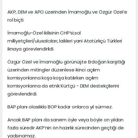
AKP, DEM ve APO üzerinden İmamoğlu ve Özgür Özel’e
rol biçti.
İmamoğlu-Özel ikilisinin CHP’si;sol
milliyetçileri/ulusalcıları, laikleri yani Atatürkçü Türkleri
iknaya görevlendirildi.
Özgür Özel ve İmamoğlu görünüşte Erdoğan karşıtlığı
üzerinden mitingler düzenlese ikinci açılım
komisyonlarına koşa koşa katılırken açılım
komisyonlarına da etnik Kürtçü - DEM destekçilerini
görevlendirdi.
BAP planı olasılıkla BOP kadar onlarca yıl sürmez.
Ancak BAP planı da sanırım öyle veya böyle on yıldan
fazla süredir AKP’nin ön hazırlık sürecinden geçtiği de
yadsınamaz.