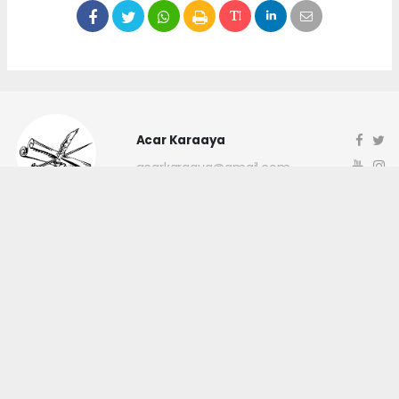
Acar Karaaya
acarkaraaya@gmail.com
Okuyucu Yorumları
(0)
Gönder
Yorum yazarak Topluluk Kuralları’nı kabul etmiş bulunuyor ve
canakkaleninsesi.com sitesine yaptığınız yorumunuzla ilgili doğrudan veya
dolaylı tüm sorumluluğu tek başınıza üstleniyorsunuz. Yazılan tüm
yorumlardan site yönetimi hiçbir şekilde sorumlu tutulamaz.