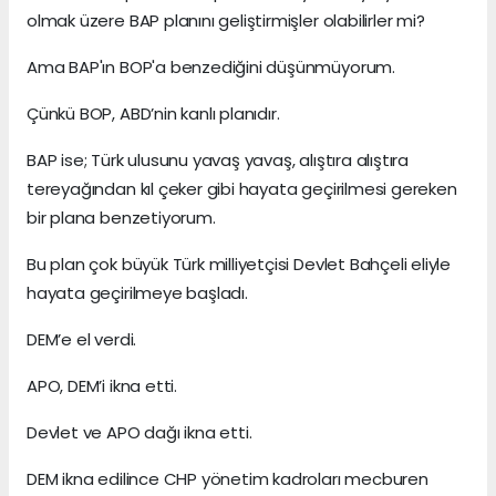
olmak üzere BAP planını geliştirmişler olabilirler mi?
Ama BAP'ın BOP'a benzediğini düşünmüyorum.
Çünkü BOP, ABD’nin kanlı planıdır.
BAP ise; Türk ulusunu yavaş yavaş, alıştıra alıştıra
tereyağından kıl çeker gibi hayata geçirilmesi gereken
bir plana benzetiyorum.
Bu plan çok büyük Türk milliyetçisi Devlet Bahçeli eliyle
hayata geçirilmeye başladı.
DEM’e el verdi.
APO, DEM’i ikna etti.
Devlet ve APO dağı ikna etti.
DEM ikna edilince CHP yönetim kadroları mecburen