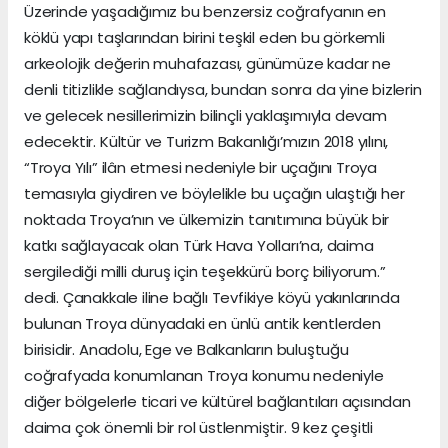
Üzerinde yaşadığımız bu benzersiz coğrafyanın en
köklü yapı taşlarından birini teşkil eden bu görkemli
arkeolojik değerin muhafazası, günümüze kadar ne
denli titizlikle sağlandıysa, bundan sonra da yine bizlerin
ve gelecek nesillerimizin bilinçli yaklaşımıyla devam
edecektir. Kültür ve Turizm Bakanlığı’mızın 2018 yılını,
“Troya Yılı” ilân etmesi nedeniyle bir uçağını Troya
temasıyla giydiren ve böylelikle bu uçağın ulaştığı her
noktada Troya’nın ve ülkemizin tanıtımına büyük bir
katkı sağlayacak olan Türk Hava Yolları’na, daima
sergilediği milli duruş için teşekkürü borç biliyorum.”
dedi. Çanakkale iline bağlı Tevfikiye köyü yakınlarında
bulunan Troya dünyadaki en ünlü antik kentlerden
birisidir. Anadolu, Ege ve Balkanların buluştuğu
coğrafyada konumlanan Troya konumu nedeniyle
diğer bölgelerle ticari ve kültürel bağlantıları açısından
daima çok önemli bir rol üstlenmiştir. 9 kez çeşitli