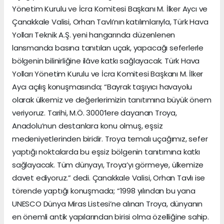
Yönetim Kurulu ve İcra Komitesi Başkanı M. İlker Aycı ve
Çanakkale Valisi, Orhan Tavlı’nın katılımlarıyla, Türk Hava
Yolları Teknik A.Ş. yeni hangarında düzenlenen
lansmanda basına tanıtılan uçak, yapacağı seferlerle
bölgenin bilinirliğine ilâve katkı sağlayacak. Türk Hava
Yolları Yönetim Kurulu ve İcra Komitesi Başkanı M. İlker
Aycı açılış konuşmasında; “Bayrak taşıyıcı havayolu
olarak ülkemiz ve değerlerimizin tanıtımına büyük önem
veriyoruz. Tarihi, M.Ö. 3000’lere dayanan Troya,
Anadolu’nun destanlara konu olmuş, eşsiz
medeniyetlerinden biridir. Troya temalı uçağımız, sefer
yaptığı noktalarda bu eşsiz bölgenin tanıtımına katkı
sağlayacak. Tüm dünyayı, Troya’yı görmeye, ülkemize
davet ediyoruz.” dedi. Çanakkale Valisi, Orhan Tavlı ise
törende yaptığı konuşmada; “1998 yılından bu yana
UNESCO Dünya Miras Listesi’ne alınan Troya, dünyanın
en önemli antik yapılarından birisi olma özelliğine sahip.