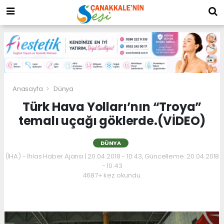
Anasayfa
Dünya
Türk Hava Yolları’nın “Troya”
temalı uçağı göklerde.(VİDEO)
DÜNYA
(İHA) - İhlas Haber Ajansı | 20.04.2018 - 10:43, Güncelleme: 20.04.2018
- 10:43
4687+ kez okundu.