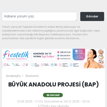
Gönder
Yorum yazarak Topluluk Kuralları’nı kabul etmiş bulunuyor ve
canakkaleninsesi.com sitesine yaptığınız yorumunuzla ilgili doğrudan veya
dolaylı tüm sorumluluğu tek başınıza üstleniyorsunuz. Yazılan tüm
yorumlardan site yönetimi hiçbir şekilde sorumlu tutulamaz.
Anasayfa
Ekonomi
BÜYÜK ANADOLU PROJESİ (BAP)
EKONOMI
10.08.2025 - 17:43, Güncelleme: 04.12.2025 - 00:14
277506+ kez okundu.