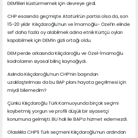
DEM’lileri küstürmemek için devreye girdi.
CHP esasında geçmişte Atatürk’ün partisi olsa da, son
15-20 yıldır Kılıçdaroğlu’nun ve İmamoğlu- Özel’in elinde
sırf daha fazla oy alabilmek adına etnik Kürtçü oyları
kapabilmek için DEM’in gizli ortağı oldu.
DEM perde arkasında Kılıçdaroğlu ve Özel-İmamoğlu
kadrolarının siyasal bilinç kaynağıydı.
Aslında Kılıçdaroğlu’nun CHP’nin başından
uzaklaştırılması da bu BAP planı hayata geçrilmesi için
miydi bilemedim?
Çünkü Kılıçdaroğlu Türk Kamuoyunda birçok seçimi
kaybetmiş yorgun ve profili düşük bir siyasetçi
konumuna gelmişti. BU hali ile BAP’a hizmet edemezdi.
Olasılıkla CHP’li Türk seçmeni Kılıçdaroğlu’nun ardından