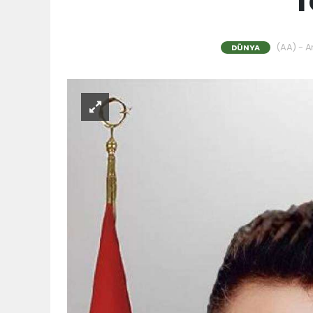
T
(AA) - An
DÜNYA