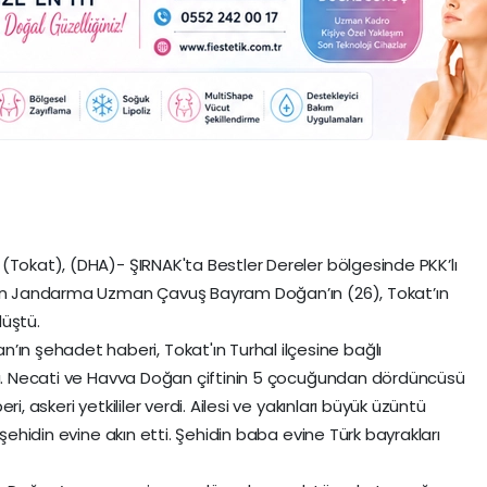
(Tokat), (DHA)- ŞIRNAK'ta Bestler Dereler bölgesinde PKK’lı
olan Jandarma Uzman Çavuş Bayram Doğan’ın (26), Tokat’ın
düştü.
 şehadet haberi, Tokat'ın Turhal ilçesine bağlı
ştı. Necati ve Havva Doğan çiftinin 5 çocuğundan dördüncüsü
i, askeri yetkililer verdi. Ailesi ve yakınları büyük üzüntü
 şehidin evine akın etti. Şehidin baba evine Türk bayrakları