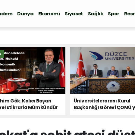
ndem
Dünya
Ekonomi
Siyaset
Sağlık
Spor
Resm
Ğ
ahim Gök: Kalıcı Başarı
Üniversitelerarası Kurul
ve İstikrarla Mümkündür
Başkanlığı Görevi ÇOMÜ'
Devredildi