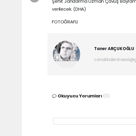
Şehit Jandarma Uzman Çavuş Bayram D
verilecek. (DHA)
FOTOĞRAFLI
Taner ARÇUKOĞLU
canakkaleninsesii@
Okuyucu Yorumları
(0)