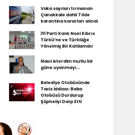
Vaka sayıları tırmanan
Çanakkale dahil 7 ilde
karantina kararları alındı
İYİ Parti Kanlı Noel Kıbrıs
Türkü’ne ve Türklüğe
Yönelmiş Bir Katliamdır
Nasıl isterdim mutlu bir
güne uyanmayı...
Belediye Otobüsünde
Taciz İddiası: Baba
Otobüsü Durdurup
Şüpheliyi Darp Etti