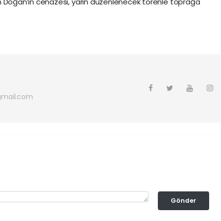
oğan’ın cenazesi, yarın düzenlenecek törenle toprağa
gmail.com
Gönder