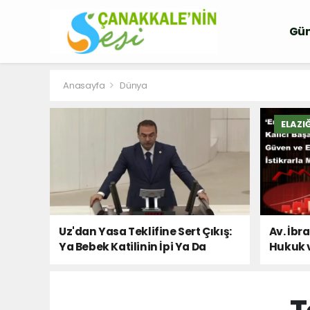
Gü
Anasayfa
Dünya
ELAZI
Uz'dan Yasa Teklifine Sert Çıkış:
Av. İbr
Ya Bebek Katilinin İpi Ya Da
Hukuk 
Milletin Sesi!