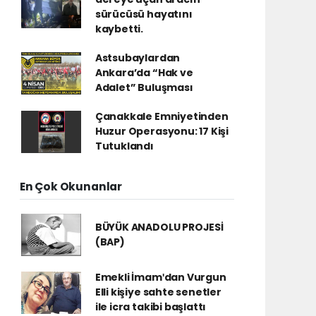
sürücüsü hayatını
kaybetti.
Astsubaylardan
Ankara’da “Hak ve
Adalet” Buluşması
Çanakkale Emniyetinden
Huzur Operasyonu: 17 Kişi
Tutuklandı
En Çok Okunanlar
BÜYÜK ANADOLU PROJESİ
(BAP)
Emekli İmamʹdan Vurgun
Elli kişiye sahte senetler
ile icra takibi başlattı