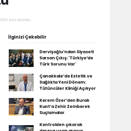
tü
33+ kez okundu.
İlginizi Çekebilir
Dervişoğlu’ndan Siyaseti
Sarsan Çıkış: 'Türkiye’de
Türk Sorunu Var'
Çanakkale’de Estetik ve
Sağlıkta Yeni Dönem:
Tütüncüler Kliniği Açılıyor
Kerem Özer’den Burak
Kunt’a Zehir Zemberek
Suçlamalar
Kontrolden çıkarak
dereye uçan aracın