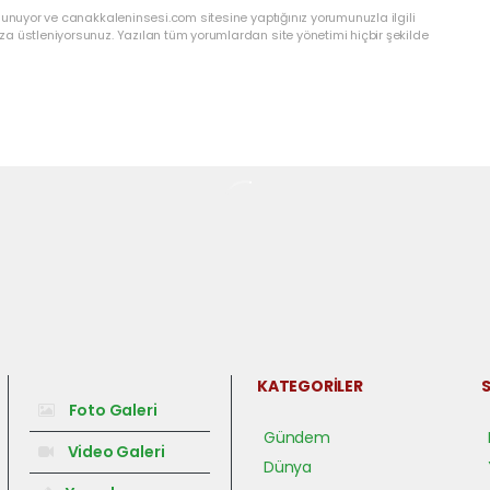
lunuyor ve canakkaleninsesi.com sitesine yaptığınız yorumunuzla ilgili
a üstleniyorsunuz. Yazılan tüm yorumlardan site yönetimi hiçbir şekilde
KATEGORİLER
S
Foto Galeri
Gündem
Video Galeri
Dünya