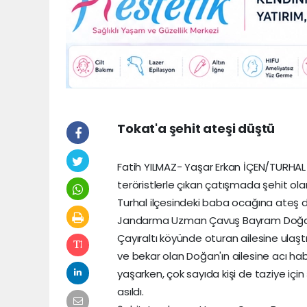
Tokat'a şehit ateşi düştü
Fatih YILMAZ- Yaşar Erkan İÇEN/TURHAL 
teröristlerle çıkan çatışmada şehit 
Turhal ilçesindeki baba ocağına ateş 
Jandarma Uzman Çavuş Bayram Doğan’ın
Çayıraltı köyünde oturan ailesine ula
ve bekar olan Doğan'ın ailesine acı haber
yaşarken, çok sayıda kişi de taziye için
asıldı.