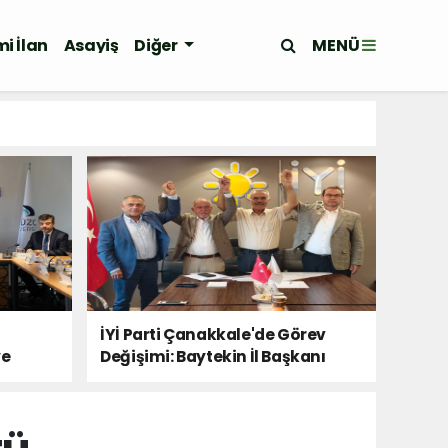
MENÜ
i İlan
Asayiş
Diğer
İYİ Parti Çanakkale'de Görev
ye
Değişimi: Baytekin İl Başkanı