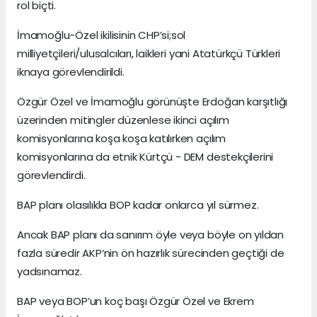
rol biçti.
İmamoğlu-Özel ikilisinin CHP’si;sol
milliyetçileri/ulusalcıları, laikleri yani Atatürkçü Türkleri
iknaya görevlendirildi.
Özgür Özel ve İmamoğlu görünüşte Erdoğan karşıtlığı
üzerinden mitingler düzenlese ikinci açılım
komisyonlarına koşa koşa katılırken açılım
komisyonlarına da etnik Kürtçü - DEM destekçilerini
görevlendirdi.
BAP planı olasılıkla BOP kadar onlarca yıl sürmez.
Ancak BAP planı da sanırım öyle veya böyle on yıldan
fazla süredir AKP’nin ön hazırlık sürecinden geçtiği de
yadsınamaz.
BAP veya BOP’un koç başı Özgür Özel ve Ekrem