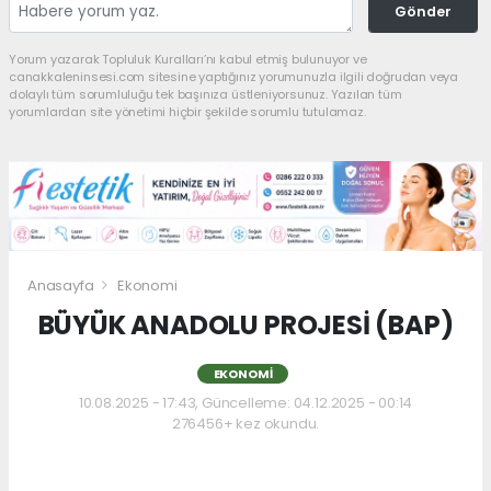
Gönder
Yorum yazarak Topluluk Kuralları’nı kabul etmiş bulunuyor ve
canakkaleninsesi.com sitesine yaptığınız yorumunuzla ilgili doğrudan veya
dolaylı tüm sorumluluğu tek başınıza üstleniyorsunuz. Yazılan tüm
yorumlardan site yönetimi hiçbir şekilde sorumlu tutulamaz.
Anasayfa
Ekonomi
BÜYÜK ANADOLU PROJESİ (BAP)
EKONOMI
10.08.2025 - 17:43, Güncelleme: 04.12.2025 - 00:14
276456+ kez okundu.