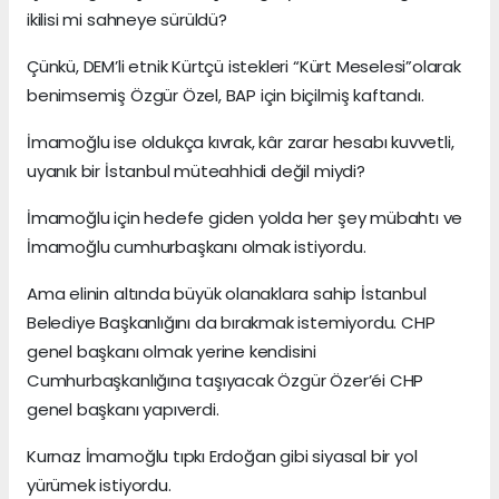
ikilisi mi sahneye sürüldü?
Çünkü, DEM’li etnik Kürtçü istekleri “Kürt Meselesi”olarak
benimsemiş Özgür Özel, BAP için biçilmiş kaftandı.
İmamoğlu ise oldukça kıvrak, kâr zarar hesabı kuvvetli,
uyanık bir İstanbul müteahhidi değil miydi?
İmamoğlu için hedefe giden yolda her şey mübahtı ve
İmamoğlu cumhurbaşkanı olmak istiyordu.
Ama elinin altında büyük olanaklara sahip İstanbul
Belediye Başkanlığını da bırakmak istemiyordu. CHP
genel başkanı olmak yerine kendisini
Cumhurbaşkanlığına taşıyacak Özgür Özer’éi CHP
genel başkanı yapıverdi.
Kurnaz İmamoğlu tıpkı Erdoğan gibi siyasal bir yol
yürümek istiyordu.