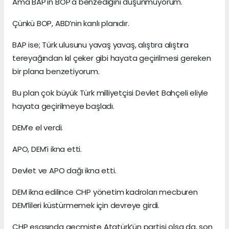
Ama BAP'ın BOP'a benzediğini düşünmüyorum.
Çünkü BOP, ABD’nin kanlı planıdır.
BAP ise; Türk ulusunu yavaş yavaş, alıştıra alıştıra
tereyağından kıl çeker gibi hayata geçirilmesi gereken
bir plana benzetiyorum.
Bu plan çok büyük Türk milliyetçisi Devlet Bahçeli eliyle
hayata geçirilmeye başladı.
DEM’e el verdi.
APO, DEM’i ikna etti.
Devlet ve APO dağı ikna etti.
DEM ikna edilince CHP yönetim kadroları mecburen
DEM’lileri küstürmemek için devreye girdi.
CHP esasında geçmişte Atatürk’ün partisi olsa da, son