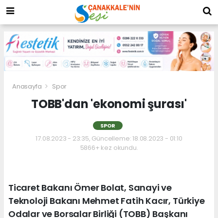
Anasayfa
Spor
TOBB'dan 'ekonomi şurası'
SPOR
17.08.2023 - 23:35, Güncelleme: 18.08.2023 - 01:10
5866+ kez okundu.
Ticaret Bakanı Ömer Bolat, Sanayi ve
Teknoloji Bakanı Mehmet Fatih Kacır, Türkiye
Odalar ve Borsalar Birliği (TOBB) Başkanı