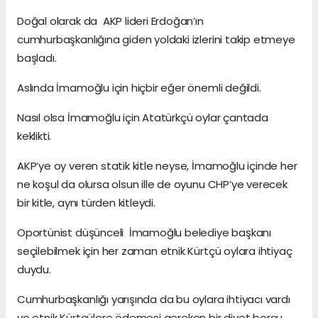
Doğal olarak da AKP lideri Erdoğan’ın
cumhurbaşkanlığına giden yoldaki izlerini takip etmeye
başladı.
Aslında İmamoğlu için hiçbir eğer önemli değildi.
Nasıl olsa İmamoğlu için Atatürkçü oylar çantada
keklikti.
AKP’ye oy veren statik kitle neyse, İmamoğlu içinde her
ne koşul da olursa olsun ille de oyunu CHP’ye verecek
bir kitle, aynı türden kitleydi.
Oportünist düşünceli İmamoğlu belediye başkanı
seçilebilmek için her zaman etnik Kürtçü oylara ihtiyaç
duydu.
Cumhurbaşkanlığı yarışında da bu oylara ihtiyacı vardı
ve etnik Kürtçülere ödemesi gereken bir diyet borcu