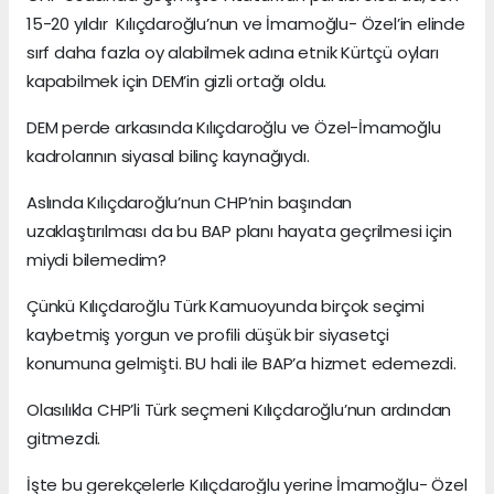
15-20 yıldır Kılıçdaroğlu’nun ve İmamoğlu- Özel’in elinde
sırf daha fazla oy alabilmek adına etnik Kürtçü oyları
kapabilmek için DEM’in gizli ortağı oldu.
DEM perde arkasında Kılıçdaroğlu ve Özel-İmamoğlu
kadrolarının siyasal bilinç kaynağıydı.
Aslında Kılıçdaroğlu’nun CHP’nin başından
uzaklaştırılması da bu BAP planı hayata geçrilmesi için
miydi bilemedim?
Çünkü Kılıçdaroğlu Türk Kamuoyunda birçok seçimi
kaybetmiş yorgun ve profili düşük bir siyasetçi
konumuna gelmişti. BU hali ile BAP’a hizmet edemezdi.
Olasılıkla CHP’li Türk seçmeni Kılıçdaroğlu’nun ardından
gitmezdi.
İşte bu gerekçelerle Kılıçdaroğlu yerine İmamoğlu- Özel