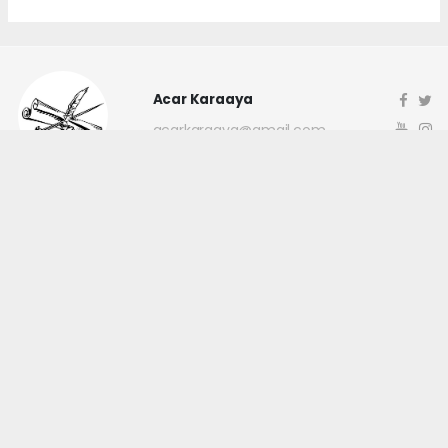
Acar Karaaya
acarkaraaya@gmail.com
Okuyucu Yorumları
(0)
Gönder
Yorum yazarak Topluluk Kuralları’nı kabul etmiş bulunuyor ve
canakkaleninsesi.com sitesine yaptığınız yorumunuzla ilgili doğrudan veya
dolaylı tüm sorumluluğu tek başınıza üstleniyorsunuz. Yazılan tüm
yorumlardan site yönetimi hiçbir şekilde sorumlu tutulamaz.