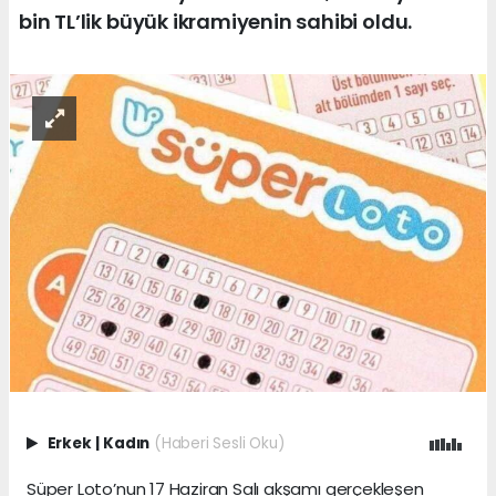
bin TL’lik büyük ikramiyenin sahibi oldu.
Erkek
|
Kadın
(Haberi Sesli Oku)
Süper Loto’nun 17 Haziran Salı akşamı gerçekleşen