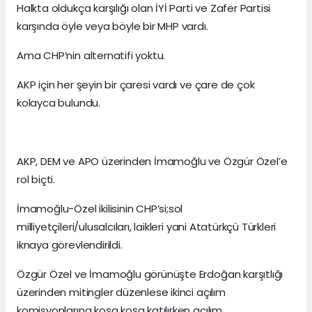
Halkta oldukça karşılığı olan İYİ Parti ve Zafer Partisi
karşında öyle veya böyle bir MHP vardı.
Ama CHP’nin alternatifi yoktu.
AKP için her şeyin bir çaresi vardı ve çare de çok
kolayca bulundu.
AKP, DEM ve APO üzerinden İmamoğlu ve Özgür Özel’e
rol biçti.
İmamoğlu-Özel ikilisinin CHP’si;sol
milliyetçileri/ulusalcıları, laikleri yani Atatürkçü Türkleri
iknaya görevlendirildi.
Özgür Özel ve İmamoğlu görünüşte Erdoğan karşıtlığı
üzerinden mitingler düzenlese ikinci açılım
komisyonlarına koşa koşa katılırken açılım