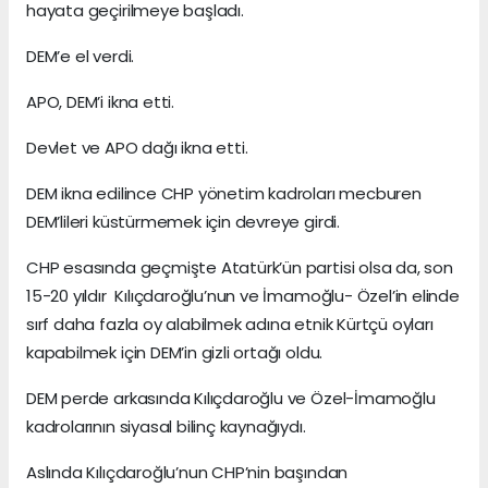
hayata geçirilmeye başladı.
DEM’e el verdi.
APO, DEM’i ikna etti.
Devlet ve APO dağı ikna etti.
DEM ikna edilince CHP yönetim kadroları mecburen
DEM’lileri küstürmemek için devreye girdi.
CHP esasında geçmişte Atatürk’ün partisi olsa da, son
15-20 yıldır Kılıçdaroğlu’nun ve İmamoğlu- Özel’in elinde
sırf daha fazla oy alabilmek adına etnik Kürtçü oyları
kapabilmek için DEM’in gizli ortağı oldu.
DEM perde arkasında Kılıçdaroğlu ve Özel-İmamoğlu
kadrolarının siyasal bilinç kaynağıydı.
Aslında Kılıçdaroğlu’nun CHP’nin başından