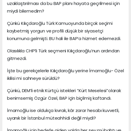
uzaklaştırılması da bu BAP planı hayata geçrilmesi için
miydi bilemedim?
Çünkü Kılıçdaroğlu Türk Kamuoyunda birçok seçimi
kaybetmiş yorgun ve profili düşük bir siyasetçi
konumuna gelmişti. BU hali ile BAP’a hizmet edemezdi.
Olasılıkla CHP’li Türk seçmeni Kılıçdaroğlu’nun ardından
gitmezdi.
İşte bu gerekçelerle Kılıçdaroğlu yerine İmamoğlu- Özel
ikilisi mi sahneye sürüldü?
Çünkü, DEM’li etnik Kürtçü istekleri “Kürt Meselesi”olarak
benimsemiş Özgür Özel, BAP için biçilmiş kaftandı.
İmamoğlu ise oldukça kıvrak, kâr zarar hesabı kuvvetli,
uyanık bir İstanbul müteahhidi değil miydi?
İmamoğlu için hedefe giden yolda her şey mübahtı ve