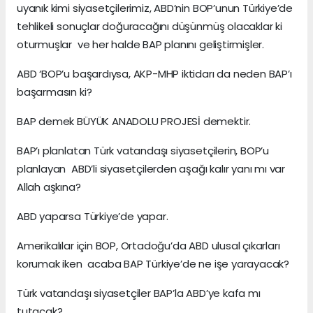
uyanık kimi siyasetçilerimiz, ABD’nin BOP’unun Türkiye’de
tehlikeli sonuçlar doğuracağını düşünmüş olacaklar ki
oturmuşlar ve her halde BAP planını geliştirmişler.
ABD ‘BOP’u başardıysa, AKP-MHP iktidarı da neden BAP’ı
başarmasın ki?
BAP demek BÜYÜK ANADOLU PROJESİ demektir.
BAP’ı planlatan Türk vatandaşı siyasetçilerin, BOP’u
planlayan ABD’li siyasetçilerden aşağı kalır yanı mı var
Allah aşkına?
ABD yaparsa Türkiye’de yapar.
Amerikalılar için BOP, Ortadoğu’da ABD ulusal çıkarları
korumak iken acaba BAP Türkiye’de ne işe yarayacak?
Türk vatandaşı siyasetçiler BAP’la ABD’ye kafa mı
tutacak?