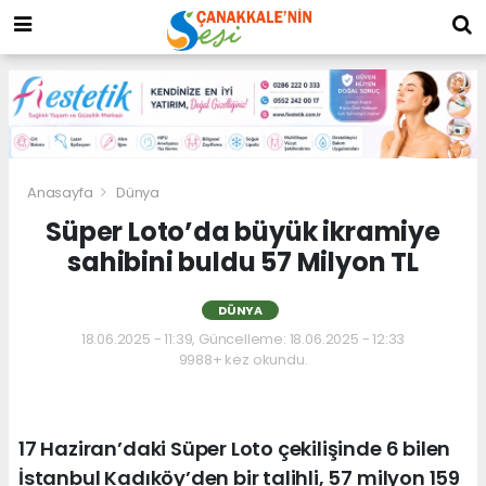
Anasayfa
Dünya
Süper Loto’da büyük ikramiye
sahibini buldu 57 Milyon TL
DÜNYA
18.06.2025 - 11:39, Güncelleme: 18.06.2025 - 12:33
9988+ kez okundu.
17 Haziran’daki Süper Loto çekilişinde 6 bilen
İstanbul Kadıköy’den bir talihli, 57 milyon 159