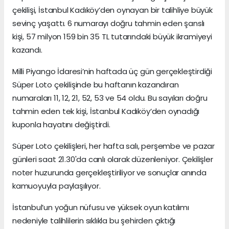
çekilişi, İstanbul Kadıköy’den oynayan bir talihliye büyük
sevinç yaşattı. 6 numarayı doğru tahmin eden şanslı
kişi, 57 milyon 159 bin 35 TL tutarındaki büyük ikramiyeyi
kazandı.
Milli Piyango İdaresi’nin haftada üç gün gerçekleştirdiği
Süper Loto çekilişinde bu haftanın kazandıran
numaraları 11, 12, 21, 52, 53 ve 54 oldu. Bu sayıları doğru
tahmin eden tek kişi, İstanbul Kadıköy’den oynadığı
kuponla hayatını değiştirdi.
Süper Loto çekilişleri, her hafta salı, perşembe ve pazar
günleri saat 21.30'da canlı olarak düzenleniyor. Çekilişler
noter huzurunda gerçekleştiriliyor ve sonuçlar anında
kamuoyuyla paylaşılıyor.
İstanbul’un yoğun nüfusu ve yüksek oyun katılımı
nedeniyle talihlilerin sıklıkla bu şehirden çıktığı