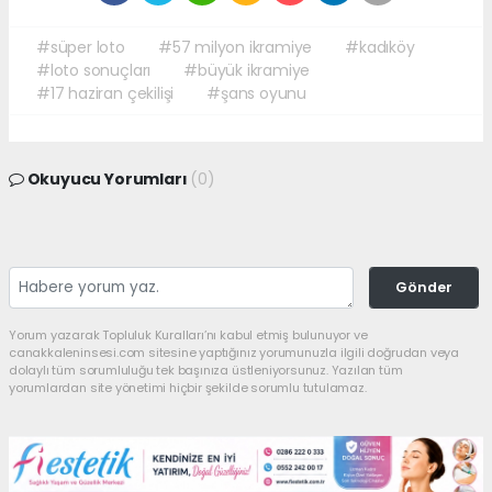
#süper loto
#57 milyon ikramiye
#kadıköy
#loto sonuçları
#büyük ikramiye
#17 haziran çekilişi
#şans oyunu
Okuyucu Yorumları
(0)
Gönder
Yorum yazarak Topluluk Kuralları’nı kabul etmiş bulunuyor ve
canakkaleninsesi.com sitesine yaptığınız yorumunuzla ilgili doğrudan veya
dolaylı tüm sorumluluğu tek başınıza üstleniyorsunuz. Yazılan tüm
yorumlardan site yönetimi hiçbir şekilde sorumlu tutulamaz.