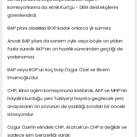
komisyonlarına da etnik Kürtçü - DEM destekçilerini
görevlendirdi.
BAP planı olasılıkla BOP kadar onlarca yıl sürmez.
Ancak BAP planı da sanırım öyle veya böyle on yıldan
fazla süredir AKP’nin ön hazırlık sürecinden geçtiği de
yadsınamaz.
BAP veya BOP’un koç başı Özgür Özel ve Ekrem
İmamoğlu’dur.
CHP, ikinci açılım komisyonuna katılarak, AKP ve MHP’nin
hayalini kurduğu yeni Türkiye’yi hayata geçirecek yeni
anayasanın ön sözünün de yazıldığı sondan bir önceki
istasyondur.
Özgür Özel’in elindeki CHP, Atatürk’ün CHP’si değildir ve
sadece isim benzerliği vardır.