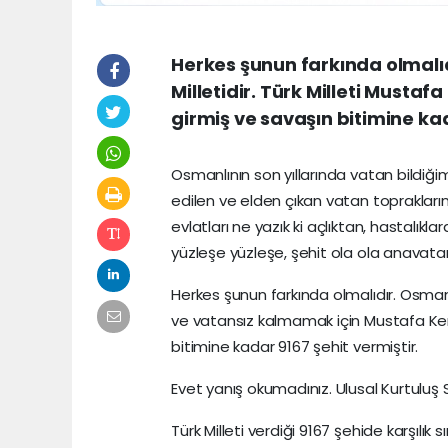
Herkes şunun farkında olmalıd
Milletidir. Türk Milleti Mustaf
girmiş ve savaşın bitimine kad
Osmanlının son yıllarında vatan bildiğimi
edilen ve elden çıkan vatan toprakların
evlatları ne yazık ki açlıktan, hastalık
yüzleşe yüzleşe, şehit ola ola anavata
Herkes şunun farkında olmalıdır. Osmanlı
ve vatansız kalmamak için Mustafa Kema
bitimine kadar 9167 şehit vermiştir.
Evet yanış okumadınız. Ulusal Kurtuluş
Türk Milleti verdiği 9167 şehide karşılık s