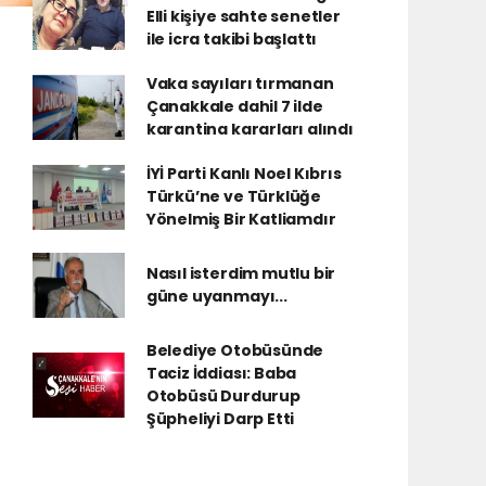
Elli kişiye sahte senetler
ile icra takibi başlattı
Vaka sayıları tırmanan
Çanakkale dahil 7 ilde
karantina kararları alındı
İYİ Parti Kanlı Noel Kıbrıs
Türkü’ne ve Türklüğe
Yönelmiş Bir Katliamdır
Nasıl isterdim mutlu bir
güne uyanmayı...
Belediye Otobüsünde
Taciz İddiası: Baba
Otobüsü Durdurup
Şüpheliyi Darp Etti