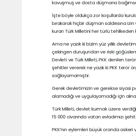
kavuşmuş ve dosta düşmana bağımsızlığ
İşte böyle oldukça zor koşullarda kurula
bırakarak hiçbir düşman saldırısına izi
kuran Türk Milletini her türlü tehlikede
Ama ne yazık ki bizim yüz yıllık devleti
çekingen duruşundan ve riski göğüsleme
Devleti ve Türk Milleti, PKK denilen te
şehitler vererek ne yazık ki PKK terör
sağlayamamıştır.
Gerek devletimizin ve gerekse siyasi par
alamadığı ve uygulayamadığı için alına
Türk Milleti, devlet kurmak üzere verdi
15 000 civarında vatan evladımızı şeh
PKK’nın eylemleri büyük oranda askeri ve