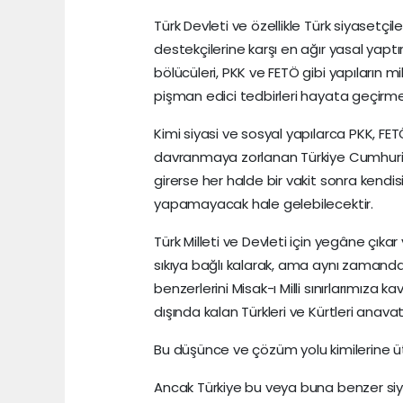
Türk Devleti ve özellikle Türk siyasetçil
destekçilerine karşı en ağır yasal yaptırı
bölücüleri, PKK ve FETÖ gibi yapıların m
pişman edici tedbirleri hayata geçirme
Kimi siyasi ve sosyal yapılarca PKK, FET
davranmaya zorlanan Türkiye Cumhuriyeti 
girerse her halde bir vakit sonra kendisi
yapamayacak hale gelebilecektir.
Türk Milleti ve Devleti için yegâne çıkar
sıkıya bağlı kalarak, ama aynı zamanda
benzerlerini Misak-ı Milli sınırlarımıza k
dışında kalan Türkleri ve Kürtleri anav
Bu düşünce ve çözüm yolu kimilerine ütop
Ancak Türkiye bu veya buna benzer si