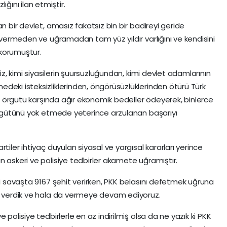
ını ilan etmiştir.
n bir devlet, amasız fakatsız bin bir badireyi geride
n vermeden ve uğramadan tam yüz yıldır varlığını ve kendisini
n korumuştur.
miz, kimi siyasilerin şuursuzluğundan, kimi devlet adamlarının
deki isteksizliklerinden, öngörüsüzlüklerinden ötürü Türk
rör örgütü karşında ağır ekonomik bedeller ödeyerek, binlerce
 örgütünü yok etmede yeterince arzulanan başarıyı
tiler ihtiyaç duyulan siyasal ve yargısal kararları yerince
n askeri ve polisiye tedbirler akamete uğramıştır.
ği savaşta 9167 şehit verirken, PKK belasını defetmek uğruna
it verdik ve hala da vermeye devam ediyoruz.
 polisiye tedbirlerle en az indirilmiş olsa da ne yazık ki PKK