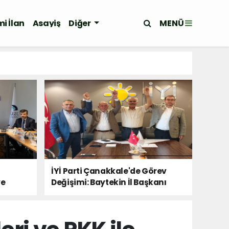
MENÜ
i İlan
Asayiş
Diğer
İYİ Parti Çanakkale'de Görev
ye
Değişimi: Baytekin İl Başkanı