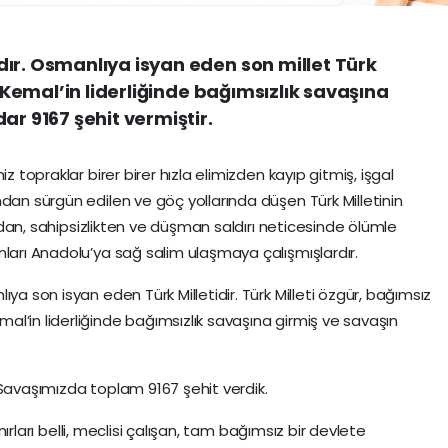
ır. Osmanlıya isyan eden son millet Türk
a Kemal’in liderliğinde bağımsızlık savaşına
ar 9167 şehit vermiştir.
z topraklar birer birer hızla elimizden kayıp gitmiş, işgal
dan sürgün edilen ve göç yollarında düşen Türk Milletinin
lardan, sahipsizlikten ve düşman saldırı neticesinde ölümle
nları Anadolu’ya sağ salim ulaşmaya çalışmışlardır.
ya son isyan eden Türk Milletidir. Türk Milleti özgür, bağımsız
l’in liderliğinde bağımsızlık savaşına girmiş ve savaşın
 Savaşımızda toplam 9167 şehit verdik.
ınırları belli, meclisi çalışan, tam bağımsız bir devlete