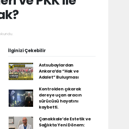
ri ve PKK ile
ak?
okundu.
İlginizi Çekebilir
Astsubaylardan
Ankara’da “Hak ve
Adalet” Buluşması
Kontrolden çıkarak
dereye uçan aracın
sürücüsü hayatını
kaybetti.
Çanakkale’de Estetik ve
Sağlıkta Yeni Dönem: