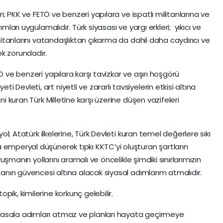
eri; PKK ve FETÖ ve benzeri yapılara ve ispatlı militanlarına ve
mları uygulamalıdır. Türk siyasası ve yargı erkleri; yıkıcı ve
ilitanlarını vatandaşlıktan çıkarma da dahil daha caydırıcı ve
k zorundadır.
Ö ve benzeri yapılara karşı tavizkar ve aşırı hoşgörü
Devleti, art niyetli ve zararlı tavsiyelerin etkisi altına
ni kuran Türk Milletine karşı üzerine düşen vazifeleri
 yol; Atatürk ilkelerine, Türk Devleti kuran temel değerlere sıkı
 emperyal düşünerek tıpkı KKTC’yi oluşturan şartların
avuşmanın yollarını aramalı ve öncelikle şimdiki sınırlarımızın
atanın güvencesi altına alacak siyasal adımlarım atmalıdır.
ik, kimilerine korkunç gelebilir.
yasala adımları atmaz ve planları hayata geçirmeye