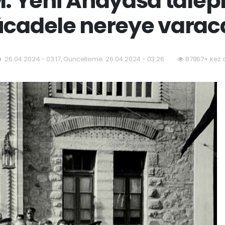
Yeni Anayasa taleple
cadele nereye varac
26.04.2024 - 03:17, Güncelleme: 26.04.2024 - 03:26
87867+ kez 