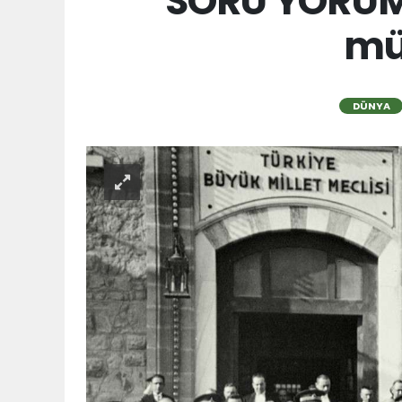
SORU YORUM: 
mü
DÜNYA