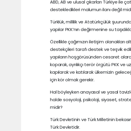
ABD, AB ve ulusal çıkarları Türkiye ile ç
destekledikleri malumun ilanı değil mid
Türklük, millilik ve Atatürkçülük şuurun
yapılar PKK’nın değirmenine su taşıdıklar
Özellikle çağımızın iletişim olanakları 
destekçileri tarafı destek ve teşvik edi
yapıların hoşgörüsünden cesaret alarak 
koparak, ayrılıkçı terör örgütü PKK ve uz
kapılarak ve katılarak ülkemizin gelece
için kör olmak gerekir.
Hal böyleyken anayasal ve yasal taviz
halde sosyoloji, psikoloji, siyaset, stra
midir?
Türk Devletinin ve Türk Milletinin bekasın
Türk Devletidir.