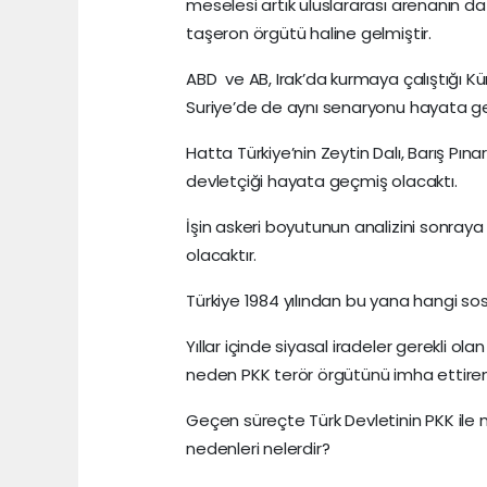
meselesi artık uluslararası arenanın d
taşeron örgütü haline gelmiştir.
ABD ve AB, Irak’da kurmaya çalıştığı Kürt
Suriye’de de aynı senaryonu hayata ge
Hatta Türkiye’nin Zeytin Dalı, Barış Pına
devletçiği hayata geçmiş olacaktı.
İşin askeri boyutunun analizini sonraya
olacaktır.
Türkiye 1984 yılından bu yana hangi s
Yıllar içinde siyasal iradeler gerekli ola
neden PKK terör örgütünü imha ettire
Geçen süreçte Türk Devletinin PKK ile
nedenleri nelerdir?