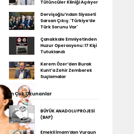
Tütüncüler Kliniği Açılıyor
Dervişoğlu’ndan Siyaseti
Sarsan Çıkış: 'Türkiye’de
Türk Sorunu Var'
Çanakkale Emniyetinden
Huzur Operasyonu: 17 Kişi
Tutuklandı
Kerem Özer’den Burak
Kunt’a Zehir Zemberek
Suçlamalar
En Çok Okunanlar
BÜYÜK ANADOLU PROJESİ
(BAP)
Emekli İmamʹdan Vurgun