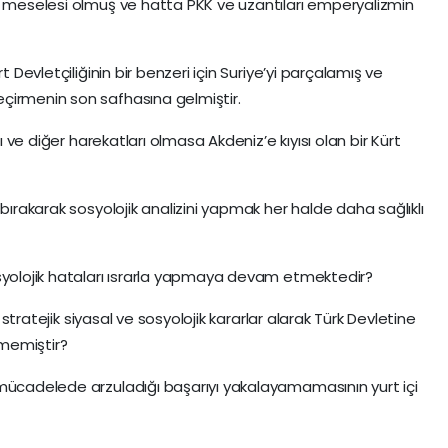
a meselesi olmuş ve hatta PKK ve uzantıları emperyalizmin
 Devletçiliğinin bir benzeri için Suriye’yi parçalamış ve
çirmenin son safhasına gelmiştir.
rı ve diğer harekatları olmasa Akdeniz’e kıyısı olan bir Kürt
 bırakarak sosyolojik analizini yapmak her halde daha sağlıklı
osyolojik hataları ısrarla yapmaya devam etmektedir?
n stratejik siyasal ve sosyolojik kararlar alarak Türk Devletine
memiştir?
 mücadelede arzuladığı başarıyı yakalayamamasının yurt içi