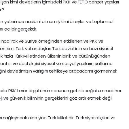
atışan kimi devletlerin içimizdeki PKK ve FETÖ benzer yapıları
ir?
dan yeterince nasibini almamış kimi bireyler ve toplumsal
ı acı bir gerçektir.
altında Irak ve Suriye örneğinden etkilenen ve PKK ve
len kimi Türk vatandaşları Türk devletinin ve bazı siyasal
hızla Türk Milletinden, ülkenin birlik ve bütünlüğünden
antısı ve destekçisi siyasal ve sosyal yapıların saflarına
ğini devletimizin varlığını tehlikeye atacaklarını görmemek
lerle PKK terör örgütünün sonunun getirileceğini ummak her
teji ve güvenlik biliminin gerçeklerini göz ardı etmek değil
ı sağlayacak olan yine Türk Milletidir, Türk siyasetçileri ve