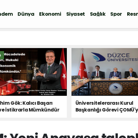
ndem
Dünya
Ekonomi
Siyaset
Sağlık
Spor
Resm
Ğ
ahim Gök: Kalıcı Başarı
Üniversitelerarası Kurul
ve İstikrarla Mümkündür
Başkanlığı Görevi ÇOMÜ'
Devredildi