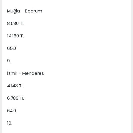
Muğla – Bodrum
8.580 TL
14.160 TL
65,0
9.
İzmir – Menderes
4.143 TL
6.786 TL
64,0
10.