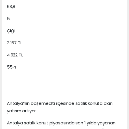
63,8
5.
Çiğli
3.167 TL
4.922 TL
55,4
Antalya’nın Döşemealtı ilçesinde satılık konuta olan
yatırım artıyor
Antalya satılık konut piyasasında son 1 yılda yaşanan