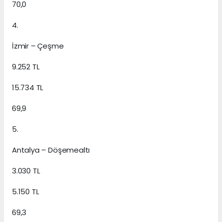
70,0
4.
İzmir – Çeşme
9.252 TL
15.734 TL
69,9
5.
Antalya – Döşemealtı
3.030 TL
5.150 TL
69,3