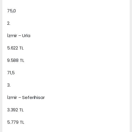
75,0
2.
İzmir – Urla
5.622 TL
9.588 TL
71,5
3.
İzmir – Seferihisar
3.392 TL
5.779 TL