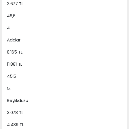
3.677 TL
48,6
4.
Adalar
8.165 TL
11.881 TL
45,5
5.
Beylikdüzü
3.078 TL
4.439 TL