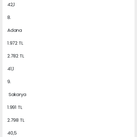
42,1
8.
Adana
1.972 TL
2.782 TL
41,1
9.
Sakarya
1.991 TL
2.798 TL
40,5