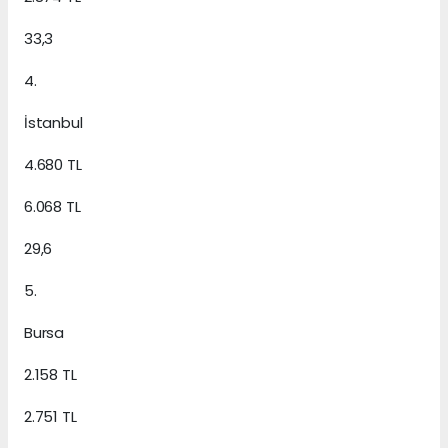
33,3
4.
İstanbul
4.680 TL
6.068 TL
29,6
5.
Bursa
2.158 TL
2.751 TL