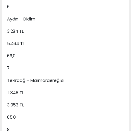
6.
Aydın – Didim
3.284 TL
5.464 TL
66,0
7.
Tekirdağ – Marmaraereğlisi
1.848 TL
3.053 TL
65,0
8.