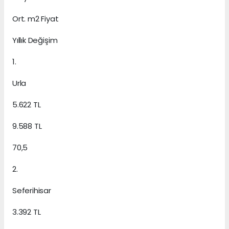
Ort. m2 Fiyat
Yıllık Değişim
1.
Urla
5.622 TL
9.588 TL
70,5
2.
Seferihisar
3.392 TL