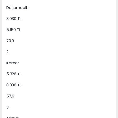
Döşemealtı
3.030 TL
5.150 TL
70,0
2.
Kemer
5.326 TL
8.396 TL
57,6
3.