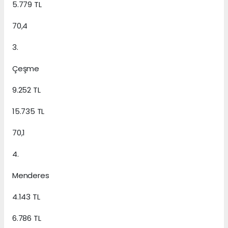
5.779 TL
70,4
3.
Çeşme
9.252 TL
15.735 TL
70,1
4.
Menderes
4.143 TL
6.786 TL