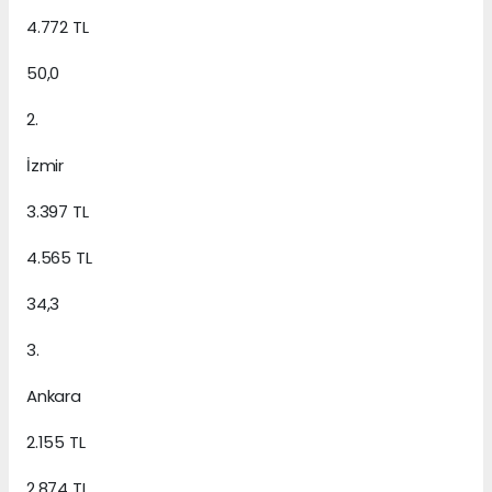
4.772 TL
50,0
2.
İzmir
3.397 TL
4.565 TL
34,3
3.
Ankara
2.155 TL
2.874 TL