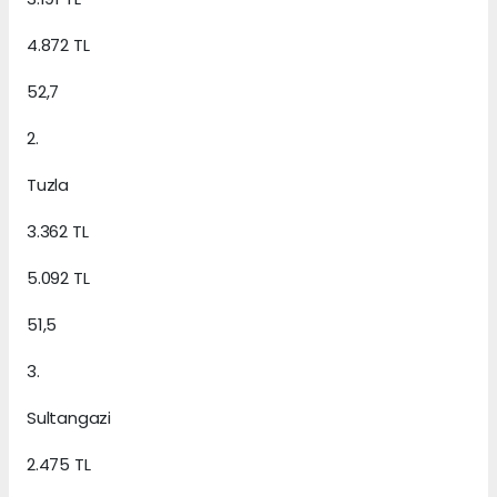
4.872 TL
52,7
2.
Tuzla
3.362 TL
5.092 TL
51,5
3.
Sultangazi
2.475 TL