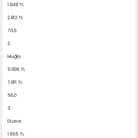
1.649 TL
2.812 TL
70,5
2.
Muğla
5.006 TL
7.811 TL
56,0
3.
Düzce
1.655 TL