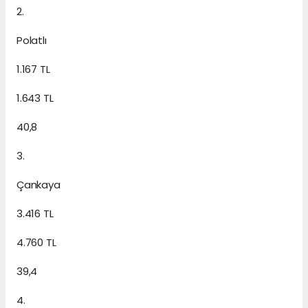
2.
Polatlı
1.167 TL
1.643 TL
40,8
3.
Çankaya
3.416 TL
4.760 TL
39,4
4.