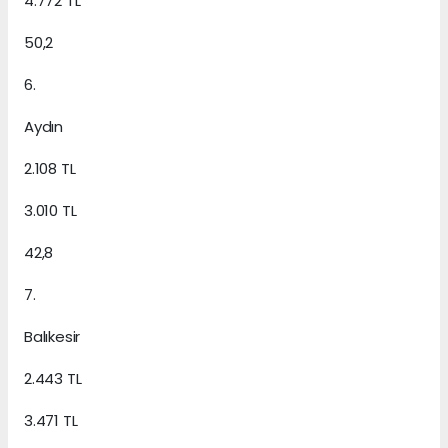
4.772 TL
50,2
6.
Aydın
2.108 TL
3.010 TL
42,8
7.
Balıkesir
2.443 TL
3.471 TL