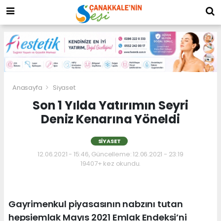
Anasayfa
Siyaset
Son 1 Yılda Yatırımın Seyri
Deniz Kenarına Yöneldi
SIYASET
12.06.2021 - 15:46, Güncelleme: 12.06.2021 - 23:19
19407+ kez okundu.
Gayrimenkul piyasasının nabzını tutan
hepsiemlak Mayıs 2021 Emlak Endeksi’ni