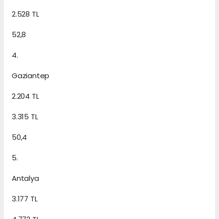
2.528 TL
52,8
4.
Gaziantep
2.204 TL
3.315 TL
50,4
5.
Antalya
3.177 TL