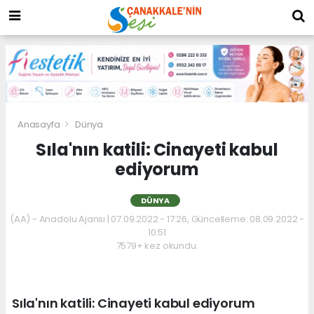
Anasayfa
Dünya
Sıla'nın katili: Cinayeti kabul
ediyorum
DÜNYA
(AA) - Anadolu Ajansı | 07.09.2022 - 17:26, Güncelleme: 08.09.2022 -
10:51
7579+ kez okundu.
Sıla'nın katili: Cinayeti kabul ediyorum