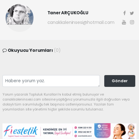
Taner ARÇUKOĞLU
canakkaleninsesi@hotmail.com
Okuyucu Yorumları
(0)
Gönder
Yorum yazarak Topluluk Kuralları’nı kabul etmiş bulunuyor ve
canakkaleninsesi.com sitesine yaptığınız yorumunuzla ilgili doğrudan veya
dolaylı tüm sorumluluğu tek başınıza üstleniyorsunuz. Yazılan tüm
yorumlardan site yönetimi hiçbir şekilde sorumlu tutulamaz.