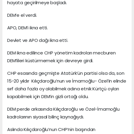
hayata geçirilmeye başladı.
DEM’e el verdi.
APO, DEM’i ikna etti.
Devlet ve APO dağı ikna etti.
DEM ikna edilince CHP yönetim kadroları mecburen
DEM’lileri küstürmemek için devreye girdi.
CHP esasında geçmişte Atatürk’ün partisi olsa da, son
15-20 yıldır Kılıçdaroğlu’nun ve İmamoğlu- Özel’in elinde
sırf daha fazla oy alabilmek adına etnik Kürtçü oyları
kapabilmek için DEM’in gizli ortağı oldu.
DEM perde arkasında Kılıçdaroğlu ve Özel-İmamoğlu
kadrolarının siyasal bilinç kaynağıydı.
Aslında Kılıçdaroğlu’nun CHP’nin başından