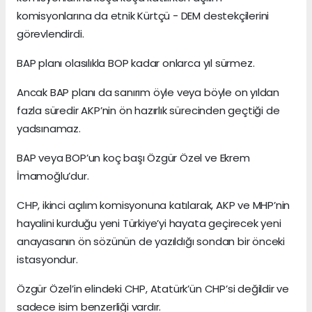
komisyonlarına da etnik Kürtçü - DEM destekçilerini
görevlendirdi.
BAP planı olasılıkla BOP kadar onlarca yıl sürmez.
Ancak BAP planı da sanırım öyle veya böyle on yıldan
fazla süredir AKP’nin ön hazırlık sürecinden geçtiği de
yadsınamaz.
BAP veya BOP’un koç başı Özgür Özel ve Ekrem
İmamoğlu’dur.
CHP, ikinci açılım komisyonuna katılarak, AKP ve MHP’nin
hayalini kurduğu yeni Türkiye’yi hayata geçirecek yeni
anayasanın ön sözünün de yazıldığı sondan bir önceki
istasyondur.
Özgür Özel’in elindeki CHP, Atatürk’ün CHP’si değildir ve
sadece isim benzerliği vardır.