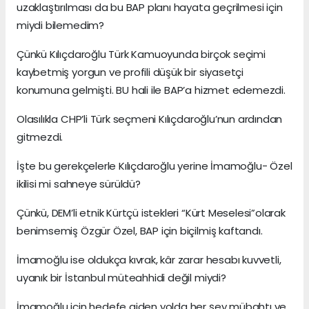
uzaklaştırılması da bu BAP planı hayata geçrilmesi için
miydi bilemedim?
Çünkü Kılıçdaroğlu Türk Kamuoyunda birçok seçimi
kaybetmiş yorgun ve profili düşük bir siyasetçi
konumuna gelmişti. BU hali ile BAP’a hizmet edemezdi.
Olasılıkla CHP’li Türk seçmeni Kılıçdaroğlu’nun ardından
gitmezdi.
İşte bu gerekçelerle Kılıçdaroğlu yerine İmamoğlu- Özel
ikilisi mi sahneye sürüldü?
Çünkü, DEM’li etnik Kürtçü istekleri “Kürt Meselesi”olarak
benimsemiş Özgür Özel, BAP için biçilmiş kaftandı.
İmamoğlu ise oldukça kıvrak, kâr zarar hesabı kuvvetli,
uyanık bir İstanbul müteahhidi değil miydi?
İmamoğlu için hedefe giden yolda her şey mübahtı ve