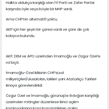
Halkta oldukça karşılığı olan İYİ Parti ve Zafer Partisi
karşında öyle veya böyle bir MHP vardı.
Ama CHP’nin alternatifi yoktu.
AKP için her şeyin bir çaresi vardı ve çare de çok
kolayca bulundu.
AKP, DEM ve APO üzerinden İmamoğlu ve Özgür Özel’e
rol biçti.
İmamoğlu-Özel ikilisinin CHP’si;sol
milliyetçileri/ulusalcıları, laikleri yani Atatürkçü Türkleri
iknaya görevlendirildi.
Özgür Özel ve İmamoğlu görünüşte Erdoğan karşıtlığı
üzerinden mitingler düzenlese ikinci açılım
komisyonlarına koşa koşa katılırken açılım