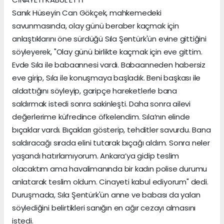
Sanık Hüseyin Can Gökçek, mahkemedeki
savunmasında, olay günü beraber kaçmak için
anlaştıklarını öne sürdüğü Sıla Şentürk'ün evine gittiğini
söyleyerek, "Olay günü birlikte kaçmak için eve gittim.
Evde Sıla ile babaannesi vardı. Babaanneden habersiz
eve girip, Sıla ile konuşmaya başladık. Beni başkası ile
aldattığını söyleyip, garipçe hareketlerle bana
saldırmak istedi sonra sakinleşti. Daha sonra ailevi
değerlerime küfredince öfkelendim. Sıla’nın elinde
bıçaklar vardı. Bıçakları gösterip, tehditler savurdu. Bana
saldıracağı sırada elini tutarak bıçağı aldım. Sonra neler
yaşandı hatırlamıyorum. Ankara’ya gidip teslim
olacaktım ama havalimanında bir kadın polise durumu
anlatarak teslim oldum. Cinayeti kabul ediyorum" dedi.
Duruşmada, Sıla Şentürk'ün anne ve babası da yalan
söylediğini belirtikleri sanığın en ağır cezayı almasını
istedi.