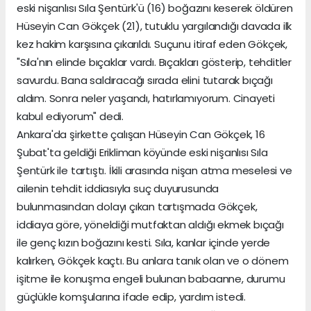
eski nişanlısı Sıla Şentürk'ü (16) boğazını keserek öldüren
Hüseyin Can Gökçek (21), tutuklu yargılandığı davada ilk
kez hakim karşısına çıkarıldı. Suçunu itiraf eden Gökçek,
"Sıla'nın elinde bıçaklar vardı. Bıçakları gösterip, tehditler
savurdu. Bana saldıracağı sırada elini tutarak bıçağı
aldım. Sonra neler yaşandı, hatırlamıyorum. Cinayeti
kabul ediyorum" dedi.
Ankara'da şirkette çalışan Hüseyin Can Gökçek, 16
Şubat'ta geldiği Erikliman köyünde eski nişanlısı Sıla
Şentürk ile tartıştı. İkili arasında nişan atma meselesi ve
ailenin tehdit iddiasıyla suç duyurusunda
bulunmasından dolayı çıkan tartışmada Gökçek,
iddiaya göre, yöneldiği mutfaktan aldığı ekmek bıçağı
ile genç kızın boğazını kesti. Sıla, kanlar içinde yerde
kalırken, Gökçek kaçtı. Bu anlara tanık olan ve o dönem
işitme ile konuşma engeli bulunan babaanne, durumu
güçlükle komşularına ifade edip, yardım istedi.