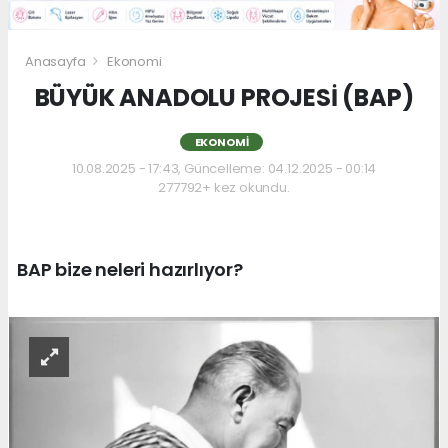
Anasayfa
Ekonomi
BÜYÜK ANADOLU PROJESİ (BAP)
EKONOMI
10.08.2025 - 17:43, Güncelleme: 04.12.2025 - 00:14
277792+ kez okundu.
BAP bize neleri hazırlıyor?