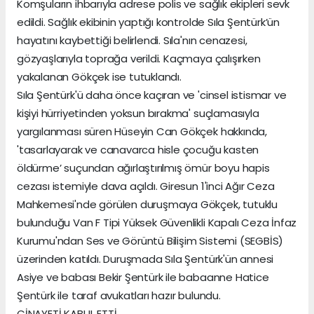
Komşuların ihbarıyla adrese polis ve sağlık ekipleri sevk
edildi. Sağlık ekibinin yaptığı kontrolde Sıla Şentürk’ün
hayatını kaybettiği belirlendi. Sıla'nın cenazesi,
gözyaşlarıyla toprağa verildi. Kaçmaya çalışırken
yakalanan Gökçek ise tutuklandı.
Sıla Şentürk'ü daha önce kaçıran ve 'cinsel istismar ve
kişiyi hürriyetinden yoksun bırakma' suçlamasıyla
yargılanması süren Hüseyin Can Gökçek hakkında,
'tasarlayarak ve canavarca hisle çocuğu kasten
öldürme’ suçundan ağırlaştırılmış ömür boyu hapis
cezası istemiyle dava açıldı. Giresun 1'inci Ağır Ceza
Mahkemesi'nde görülen duruşmaya Gökçek, tutuklu
bulunduğu Van F Tipi Yüksek Güvenlikli Kapalı Ceza İnfaz
Kurumu'ndan Ses ve Görüntü Bilişim Sistemi (SEGBİS)
üzerinden katıldı. Duruşmada Sıla Şentürk'ün annesi
Asiye ve babası Bekir Şentürk ile babaanne Hatice
Şentürk ile taraf avukatları hazır bulundu.
CİNAYETİ KABUL ETTİ