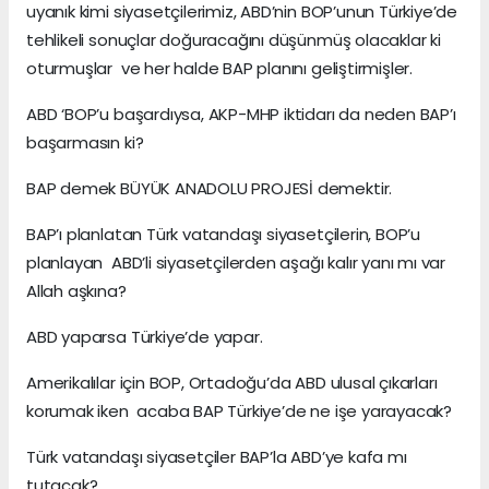
uyanık kimi siyasetçilerimiz, ABD’nin BOP’unun Türkiye’de
tehlikeli sonuçlar doğuracağını düşünmüş olacaklar ki
oturmuşlar ve her halde BAP planını geliştirmişler.
ABD ‘BOP’u başardıysa, AKP-MHP iktidarı da neden BAP’ı
başarmasın ki?
BAP demek BÜYÜK ANADOLU PROJESİ demektir.
BAP’ı planlatan Türk vatandaşı siyasetçilerin, BOP’u
planlayan ABD’li siyasetçilerden aşağı kalır yanı mı var
Allah aşkına?
ABD yaparsa Türkiye’de yapar.
Amerikalılar için BOP, Ortadoğu’da ABD ulusal çıkarları
korumak iken acaba BAP Türkiye’de ne işe yarayacak?
Türk vatandaşı siyasetçiler BAP’la ABD’ye kafa mı
tutacak?